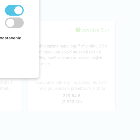
ané 31
zostáva 3
z 4
 nastavenia.
é v
Jméno blázna nebo logo firmy věnujících
tuto částku se objeví na zadní obálce
knížky, navíc dostanete po dvou jejích
výtiscích.
o štvrť
Doručenia odmeny: na adresu, do štvrť
ithitu
roka po ukončení projektu na Hithitu
229,64 €
(
5 555 Kč
)