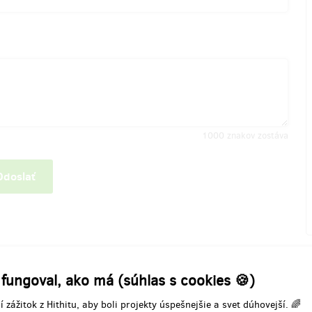
1000
znakov zostáva
Odoslať
 fungoval, ako má (súhlas s cookies 🍪)
í zážitok z Hithitu, aby boli projekty úspešnejšie a svet dúhovejší. 🌈