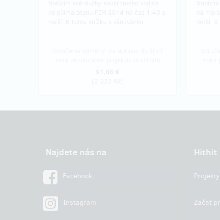
Nabízím své služby soukromého vodiče
Nabízím
na půlmaratonu PIM 2014 na čas 1:40 a
na mara
horší. K tomu knížku s věnováním.
horší. K
Doručenia odmeny: na adresu, do štvrť
Doruče
roka po ukončení projektu na Hithitu
roka 
91,86 €
(
2 222 Kč
)
Najdete nás na
Hithit
Facebook
Projekty
Instagram
Začať pr