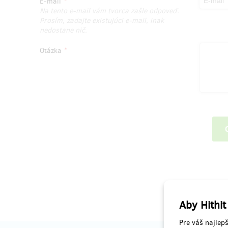
E-mail
Na tento e-mail vám tvorca zašle odpoveď.
Prosím, zadajte existujúci e-mail, inak
nedostane nič.
Otázka
Aby Hithit
Pre váš najlepš