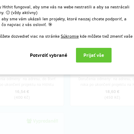
pevok
 Hithit fungoval, aby sme vás na webe nestratili a aby sa nestrácali
y. 🙂 (vždy aktívny)
 aby sme vám ukázali len projekty, ktoré naozaj chcete podporiť, a
 čo najviac z vás osloviť. 🎯
predané 33
pred
ôžete dozvedieť viac na stránke
Súkromie
kde môžete tiež zmeniť vaše
s věnováním (poštovné v ceně),
Dvě knížky s věnováním (poštovn
m jmenovitě poděkuji v jejím
ceně).
nia odmeny: na adresu, do štvrť
Doručenia odmeny: na adresu, d
po ukončení projektu na Hithitu
roka po ukončení projektu na H
16,54 €
18,60 €
(
400 Kč
)
(
450 Kč
)
Vypredané!!