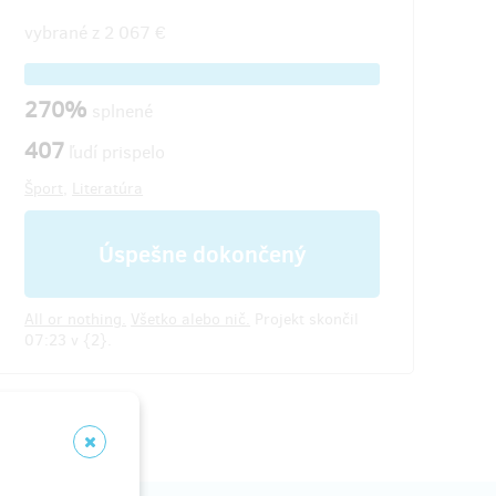
vybrané z
2 067 €
270%
splnené
407
ľudí prispelo
Šport
,
Literatúra
Úspešne dokončený
All or nothing.
Všetko alebo nič.
Projekt skončil
07:23 v {2}.