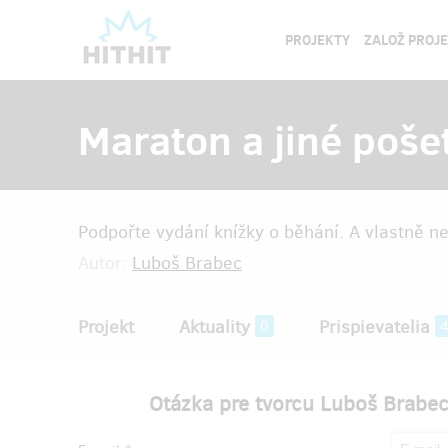
PROJEKTY
ZALOŽ PROJ
Maraton a jiné pošet
Podpořte vydání knížky o běhání. A vlastně n
Autor:
Luboš Brabec
Projekt
Aktuality
Prispievatelia
0
Otázka pre tvorcu Luboš Brabec 