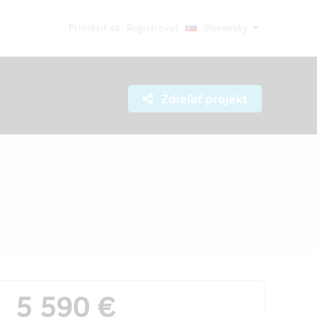
Prihlásiť sa
Registrovať
Slovensky
Zdieľať projekt
5 590 €