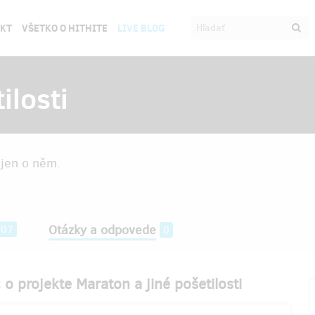
EKT
VŠETKO O HITHITE
LIVE BLOG
ilosti
ejen o něm.
Otázky a odpovede
407
0
o projekte Maraton a jiné pošetilosti