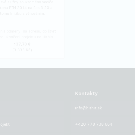
 své služby soukromého vodiče
tonu PIM 2014 na čas 3:20 a
 tomu knížku s věnováním.
nia odmeny: na adresu, do štvrť
po ukončení projektu na Hithitu
137,78 €
(
3 333 Kč
)
Kontakty
info@hithit.sk
ojekt
+420 778 738 664