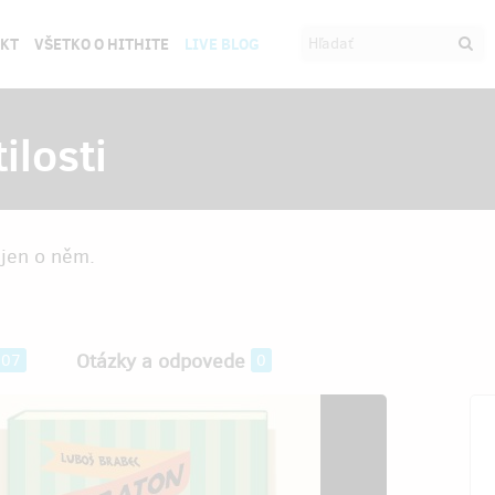
EKT
VŠETKO O HITHITE
LIVE BLOG
ilosti
ejen o něm.
Otázky a odpovede
407
0