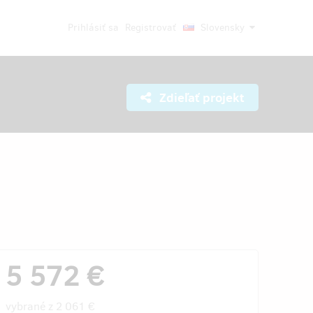
Prihlásiť sa
Registrovať
Slovensky
Zdieľať projekt
5 572 €
vybrané z
2 061 €