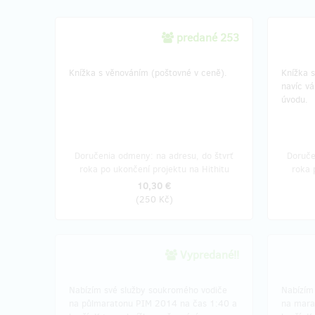
predané 253
Knížka s věnováním (poštovné v ceně).
Knížka 
navíc vá
úvodu.
Doručenia odmeny: na adresu, do štvrť
Doruče
roka po ukončení projektu na Hithitu
roka 
10,30 €
(
250 Kč
)
Vypredané!!
Nabízím své služby soukromého vodiče
Nabízím
na půlmaratonu PIM 2014 na čas 1:40 a
na mara