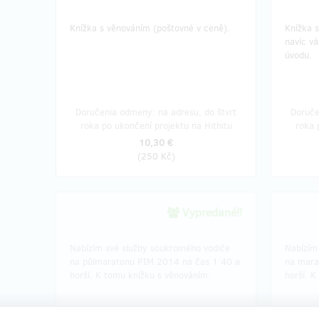
Knížka s věnováním (poštovné v ceně).
Knížka 
navíc vá
úvodu.
Doručenia odmeny: na adresu, do štvrť
Doruče
roka po ukončení projektu na Hithitu
roka 
10,30 €
(
250 Kč
)
Vypredané!!
Nabízím své služby soukromého vodiče
Nabízím
na půlmaratonu PIM 2014 na čas 1:40 a
na mara
horší. K tomu knížku s věnováním.
horší. K
Doručenia odmeny: na adresu, do štvrť
Doruče