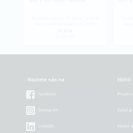
horší. K tomu knížku s věnováním.
horší. K
Doručenia odmeny: na adresu, do štvrť
Doruče
roka po ukončení projektu na Hithitu
roka 
91,57 €
(
2 222 Kč
)
Najdete nás na
Hithit
Facebook
Projekty
Instagram
Začať pr
LinkedIn
Všetko o