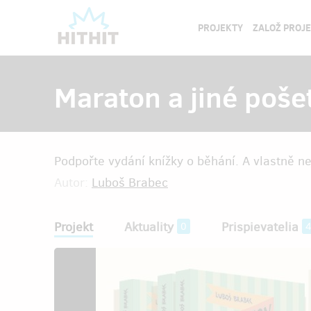
PROJEKTY
ZALOŽ PROJ
Maraton a jiné pošet
Podpořte vydání knížky o běhání. A vlastně n
Autor:
Luboš Brabec
Projekt
Aktuality
Prispievatelia
0