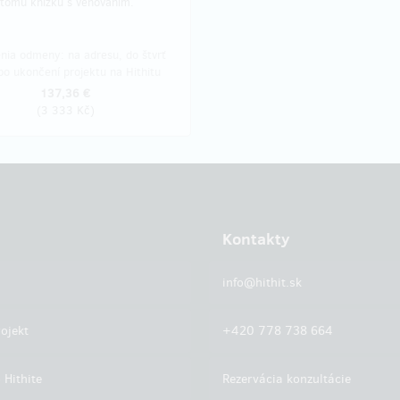
 tomu knížku s věnováním.
nia odmeny: na adresu, do štvrť
po ukončení projektu na Hithitu
137,36 €
(
3 333 Kč
)
Kontakty
info@hithit.sk
ojekt
+420 778 738 664
 Hithite
Rezervácia konzultácie