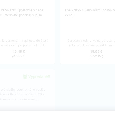
s věnováním (poštovné v ceně),
Dvě knížky s věnováním (poštovn
m jmenovitě poděkuji v jejím
ceně).
nia odmeny: na adresu, do štvrť
Doručenia odmeny: na adresu, d
po ukončení projektu na Hithitu
roka po ukončení projektu na H
16,48 €
18,55 €
(
400 Kč
)
(
450 Kč
)
Vypredané!!
 své služby soukromého vodiče
tonu PIM 2014 na čas 3:20 a
 tomu knížku s věnováním.
nia odmeny: na adresu, do štvrť