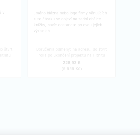
é v
Jméno blázna nebo logo firmy věnujících
tuto částku se objeví na zadní obálce
knížky, navíc dostanete po dvou jejích
výtiscích.
o štvrť
Doručenia odmeny: na adresu, do štvrť
ithitu
roka po ukončení projektu na Hithitu
228,93 €
(
5 555 Kč
)