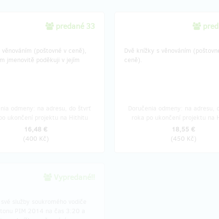
predané 33
pred
s věnováním (poštovné v ceně),
Dvě knížky s věnováním (poštovn
m jmenovitě poděkuji v jejím
ceně).
nia odmeny: na adresu, do štvrť
Doručenia odmeny: na adresu, d
po ukončení projektu na Hithitu
roka po ukončení projektu na H
16,48 €
18,55 €
(
400 Kč
)
(
450 Kč
)
Vypredané!!
 své služby soukromého vodiče
tonu PIM 2014 na čas 3:20 a