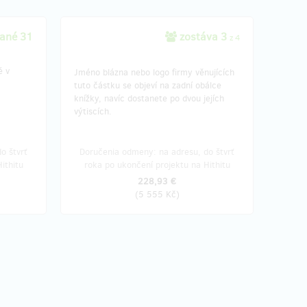
ané 31
zostáva 3
z 4
é v
Jméno blázna nebo logo firmy věnujících
tuto částku se objeví na zadní obálce
knížky, navíc dostanete po dvou jejích
výtiscích.
o štvrť
Doručenia odmeny: na adresu, do štvrť
ithitu
roka po ukončení projektu na Hithitu
228,93 €
(
5 555 Kč
)