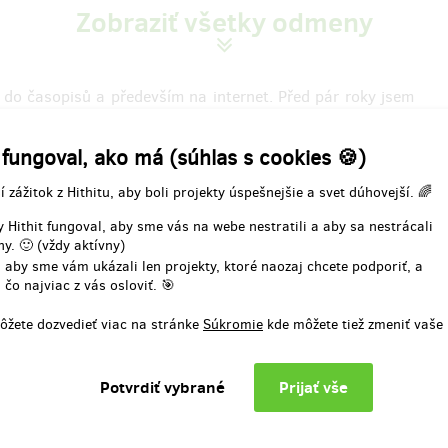
Zobraziť všetky odmeny
po ukončení projektu na Hithitu
137,36 €
(
3 333 Kč
)
, do časopisů a především na internet. Před pár roky jsem
řů tvrdila, že je svého druhu nejlepší. Po trvalém až
zitím stali moji kamarádi, jsem se rozhodl, že napíšu a
 fungoval, ako má (súhlas s cookies 🍪)
ší laskavou pomocí.
í zážitok z Hithitu, aby boli projekty úspešnejšie a svet dúhovejší. 🌈
n. Nepůjde o rozjímání nad vztahem Běhu a Jsoucna ani o
 Hithit fungoval, aby sme vás na webe nestratili a aby sa nestrácali
poezie jako z pera Oty Pavla, ale snad ani vznešená nuda
y. 🙂 (vždy aktívny)
y puzzle složené z postřehů, sloupků, zážitků a hlavně
 aby sme vám ukázali len projekty, ktoré naozaj chcete podporiť, a
 čo najviac z vás osloviť. 🎯
í psát.
ôžete dozvedieť viac na stránke
Súkromie
kde môžete tiež zmeniť vaše
yvek z knížky. Ale ne. Neudělám to. Připadal bych si jako
lám na párátku. Budete muset věřit, že to bude zajímavě
epšího českého ultramaratonce, který za týden uběhne víc
íkám, že jsi jeden z mála lidí, kteří umějí o běhání psát."