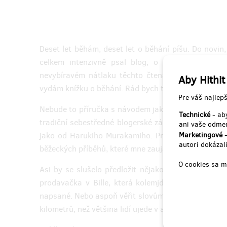
roka po ukončení projektu na Hithitu
roka 
91,57 €
(
2 222 Kč
)
Deset let běhám, deset let o běhání píšu. Do novin
celkem intenzivně psal blog, o němž řada čtená
nevybíravém nátlaku těchto čtenářů, z nichž se me
Aby Hithit
vydám knížku o běhání. Rád bych toho dosáhl i s va
Pre váš najlepš
Nebude to příručka s návodem jak uběhnout marato
Technické
- aby
tradiční sebestředné blogerské zápisky. Nebude to 
ani vaše odmen
jako od Harukiho Murakamiho. Prostě dám dohromad
Marketingové
-
autori dokázali
běžeckých příběhů, které mne zaujaly a které mě bav
O cookies sa m
Asi by se slušelo předložit nějakou ochutnávku, úr
prodavačka v Bille, která kolemjdoucím nabízí sa
napsané. Nebo aspoň věřit slovům Dana Orálka, nejl
kilometrů, než většina lidí ujede v autě: "Pořád všem ř