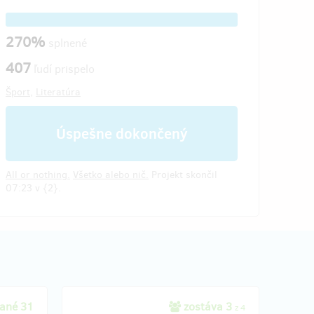
270%
splnené
407
ľudí prispelo
Šport
,
Literatúra
Úspešne dokončený
All or nothing.
Všetko alebo nič.
Projekt skončil
07:23 v {2}.
ané 31
zostáva 3
z 4