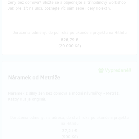
ženy bez domova? Složte se a objednejte si tříhodinový workshop
Jak pře_žít na ulici, poznejte víc sám sebe i celý kolektiv.
Doručenia odmeny: do pol roka po ukončení projektu na Hithitu
826,79 €
(
20 000 Kč
)
Vypredané!!
Náramek od Metráže
Náramek z dílny žen bez domova a módní návrhářky - Metráž.
Každý kus je originál.
Doručenia odmeny: na adresu, do štvrť roka po ukončení projektu
na Hithitu
37,21 €
(
900 Kč
)