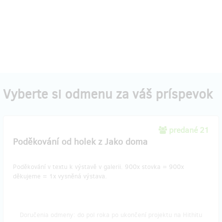
Vyberte si odmenu za váš príspevok
predané 21
Poděkování od holek z Jako doma
Poděkování v textu k výstavě v galerii. 900x stovka = 900x
děkujeme = 1x vysněná výstava.
Doručenia odmeny: do pol roka po ukončení projektu na Hithitu