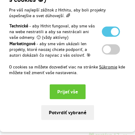
Hithitu
Pre váš najlepší zážitok z Hithitu, aby boli projekty
41,34 €
úspešnejšie a svet dúhovejší. 🌈
(
1 000 Kč
)
Technické
- aby Hithit fungoval, aby sme vás
na webe nestratili a aby sa nestrácali ani
vaše odmeny. 🙂 (vždy aktívny)
zostáva 40
z 50
Marketingové
- aby sme vám ukázali len
Patron_ka fotografie
projekty, ktoré naozaj chcete podporiť, a
autori dokázali čo najviac z vás osloviť. 🎯
Za 1000 korun vytiskneme ve vysoké kvalitě a dlouhé životnosti a
O cookies sa môžete dozvedieť viac na stránke
Súkromie
kde
zapaspartujeme jednu fotografii na výstavu. Vaše jméno bude
môžete tiež zmeniť vaše nastavenia.
uvedeno pod fotografií.
Doručenia odmeny: do pol roka po ukončení projektu na Hithitu
41,34 €
(
1 000 Kč
)