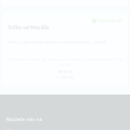
Vypredané!!
Tričko od Metráže
Tričko z dílny žen bez domova a módní návrhářky - Metráž.
Doručenia odmeny: na adresu, do mesiaca po ukončení projektu na
Hithitu
49,61 €
(
1 200 Kč
)
Najdete nás na