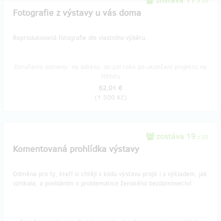
zostáva 17
z 20
Fotografie z výstavy u vás doma
Reprodukovaná fotografie dle vlastního výběru.
Doručenia odmeny: na adresu, do pol roka po ukončení projektu na
Hithitu
62,01 €
(
1 500 Kč
)
zostáva 19
z 20
Komentovaná prohlídka výstavy
Odměna pro ty, kteří si chtějí v klidu výstavu projít i s výkladem, jak
vznikala, a povídáním o problematice ženského bezdomovectví.