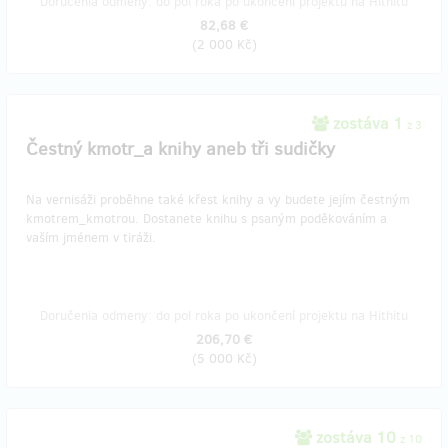
Doručenia odmeny: do pol roka po ukončení projektu na Hithitu
82,68 €
(
2 000 Kč
)
zostáva 1
z 3
Čestný kmotr_a knihy aneb tři sudičky
Na vernisáži proběhne také křest knihy a vy budete jejím čestným
kmotrem_kmotrou. Dostanete knihu s psaným poděkováním a
vaším jménem v tiráži.
Doručenia odmeny: do pol roka po ukončení projektu na Hithitu
206,70 €
(
5 000 Kč
)
zostáva 10
z 10