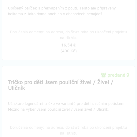
Oblíbený balíček s překvapením z poutí. Tento ale připravený
holkama z Jako doma aneb co v obchodech nenajdeš.
Doručenia odmeny: na adresu, do štvrť roka po ukončení projektu
na Hithitu
16,54 €
(
400 Kč
)
predané 9
Tričko pro děti Jsem pouliční živel / Živel /
Uličník
Už skoro legendární tričko ve variantě pro děti s ručním potiskem.
Možno na výběr Jsem pouliční živel / Jsem živel / Uličník.
Doručenia odmeny: na adresu, do štvrť roka po ukončení projektu
na Hithitu