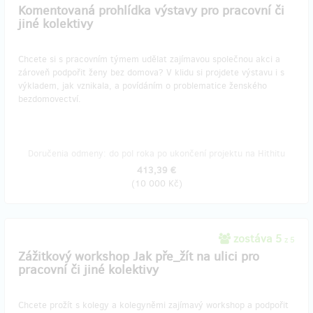
Komentovaná prohlídka výstavy pro pracovní či
jiné kolektivy
Chcete si s pracovním týmem udělat zajímavou společnou akci a
zároveň podpořit ženy bez domova? V klidu si projdete výstavu i s
výkladem, jak vznikala, a povídáním o problematice ženského
bezdomovectví.
Doručenia odmeny: do pol roka po ukončení projektu na Hithitu
413,39 €
(
10 000 Kč
)
zostáva 5
z 5
Zážitkový workshop Jak pře_žít na ulici pro
pracovní či jiné kolektivy
Chcete prožít s kolegy a kolegyněmi zajímavý workshop a podpořit