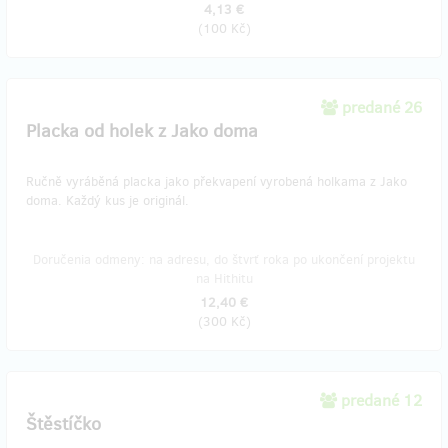
4,13 €
(
100 Kč
)
predané 26
Placka od holek z Jako doma
Ručně vyráběná placka jako překvapení vyrobená holkama z Jako
doma. Každý kus je originál.
Doručenia odmeny: na adresu, do štvrť roka po ukončení projektu
na Hithitu
12,40 €
(
300 Kč
)
predané 12
Štěstíčko