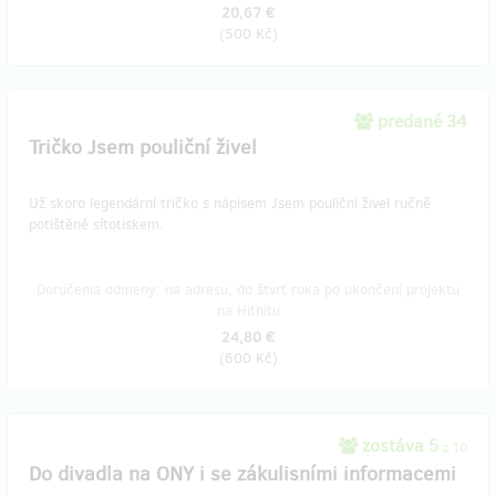
20,67 €
(
500 Kč
)
predané 34
Tričko Jsem pouliční živel
Už skoro legendární tričko s nápisem Jsem pouliční živel ručně
potištěné sítotiskem.
Doručenia odmeny: na adresu, do štvrť roka po ukončení projektu
na Hithitu
24,80 €
(
600 Kč
)
zostáva 5
z 10
Do divadla na ONY i se zákulisními informacemi