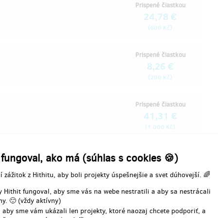
Prispené čiastkou
24,78 €
(
)
600 Kč
Prispené čiastkou
8,26 €
(
)
200 Kč
Prispené čiastkou
41,31 €
(
)
1 000 Kč
Prispené čiastkou
 fungoval, ako má (súhlas s cookies 🍪)
8,26 €
í zážitok z Hithitu, aby boli projekty úspešnejšie a svet dúhovejší. 🌈
(
)
200 Kč
 Hithit fungoval, aby sme vás na webe nestratili a aby sa nestrácali
y. 🙂 (vždy aktívny)
 aby sme vám ukázali len projekty, ktoré naozaj chcete podporiť, a
Prispené čiastkou