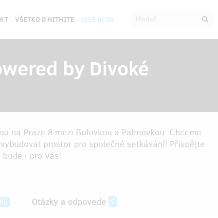
EKT
VŠETKO O HITHITE
LIVE BLOG
owered by Divoké
dou na Praze 8 mezi Bulovkou a Palmovkou. Chceme
 a vybudovat prostor pro společné setkávání! Přispějte
 bude i pro Vás!
Otázky a odpovede
9
96