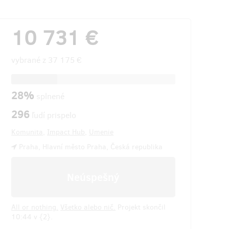
10 731 €
vybrané z
37 175 €
28%
splnené
296
ľudí prispelo
Komunita
,
Impact Hub
,
Umenie
Praha, Hlavní město Praha, Česká republika
Neúspešný
All or nothing.
Všetko alebo nič.
Projekt skončil
10:44 v {2}.