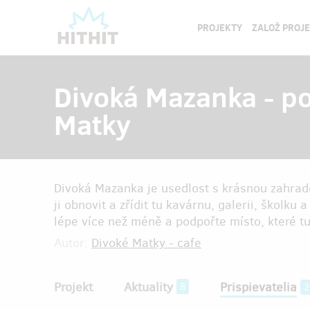
PROJEKTY
ZALOŽ PROJ
Divoká Mazanka - p
Matky
Divoká Mazanka je usedlost s krásnou zahra
ji obnovit a zřídit tu kavárnu, galerii, školku
lépe více než méně a podpořte místo, které tu
Autor:
Divoké Matky - cafe
Projekt
Aktuality
Prispievatelia
8
2