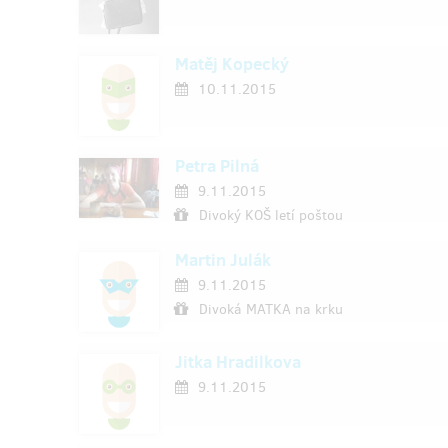
Matěj Kopecký
10.11.2015
Petra Pilná
9.11.2015
Divoký KOŠ letí poštou
Martin Julák
9.11.2015
Divoká MATKA na krku
Jitka Hradilkova
9.11.2015