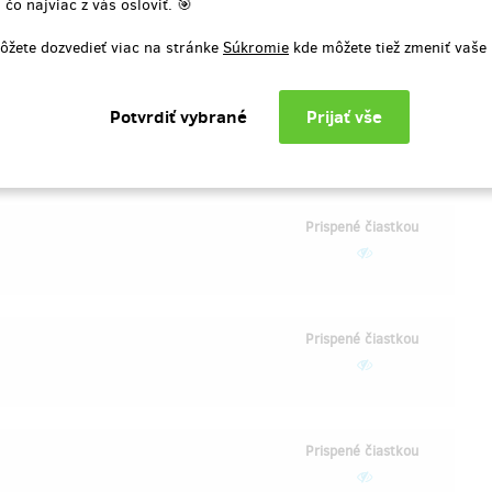
 čo najviac z vás osloviť. 🎯
8,26 €
(
)
200 Kč
ôžete dozvedieť viac na stránke
Súkromie
kde môžete tiež zmeniť vaše
Prispené čiastkou
16,52 €
(
)
400 Kč
Prispené čiastkou
Prispené čiastkou
Prispené čiastkou