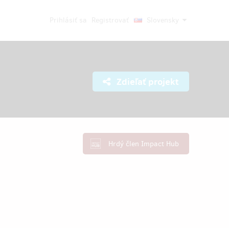
Prihlásiť sa
Registrovať
Slovensky
Zdieľať projekt
Hrdý člen Impact Hub