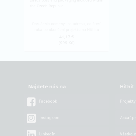
Direct post and packaging included within
the Czech Republic.
Doručenia odmeny: na adresu, do štvrť
roka po ukončení projektu na Hithitu
41,17 €
(
999 Kč
)
Najdete nás na
Hithit
Facebook
Projekty
Instagram
Začať pr
LinkedIn
Všetko o