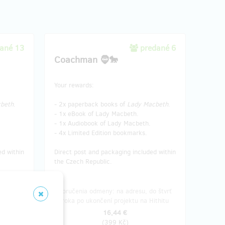
ané 13
predané 6
Coachman 🧔🐎
Your rewards:
beth
.
- 2x paperback books of
Lady Macbeth
.
- 1x eBook of Lady Macbeth.
- 1x Audiobook of Lady Macbeth.
- 4x Limited Edition bookmarks.
ed within
Direct post and packaging included within
the Czech Republic.
o štvrť
Doručenia odmeny: na adresu, do štvrť
ithitu
roka po ukončení projektu na Hithitu
16,44 €
(
399 Kč
)