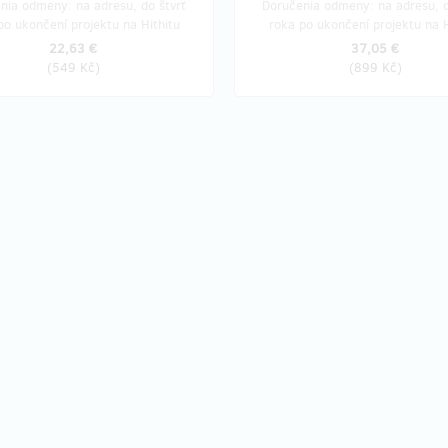
nia odmeny: na adresu, do štvrť
Doručenia odmeny: na adresu, d
po ukončení projektu na Hithitu
roka po ukončení projektu na H
22,63 €
37,05 €
(
549 Kč
)
(
899 Kč
)