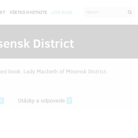
EKT
VŠETKO O HITHITE
LIVE BLOG
ensk District
ed book: Lady Macbeth of Mtsensk District.
Otázky a odpovede
8
6