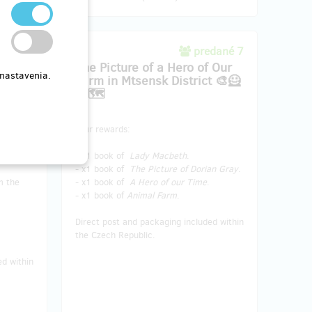
ané 11
predané 7
The Picture of a Hero of Our
 nastavenia.
Farm in Mtsensk District 🎨🦸
🐷🗺️
 and
Your rewards:
ady
- x1 book of
Lady Macbeth
.
- x1 book of
The Picture of Dorian Gray
.
m the
- x1 book of
A Hero of our Time
.
- x1 book of
Animal Farm
.
Direct post and packaging included within
the Czech Republic.
ed within