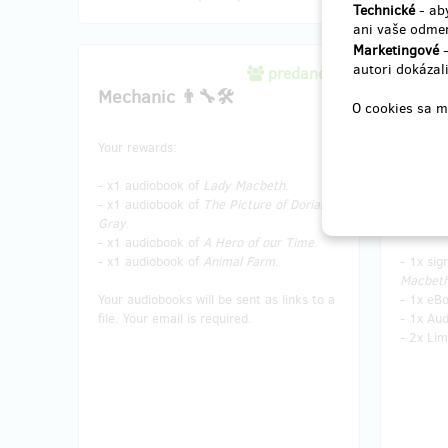
Technické
- aby
ani vaše odmen
Marketingové
-
autori dokázali
predané 4
Mechanic 👨‍🔧🛠️
Town C
O cookies sa m
Your rewards:
Your re
- x1 audiobook of
Lady Macbeth
.
- 90 min
- x1 audiobook of
The Picture of Dorian
editor i
Gray
.
Help me
- x1 audiobook of
A Hero of our Time
.
- x1 audiobook of
Animal Farm
.
- 1x si
Macbet
Your audiobooks will be sent as links to a
- 1x eB
file. Your email is required.
- 1x Au
- 2x Lim