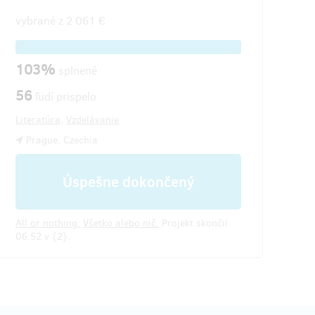
vybrané z
2 061 €
103%
splnené
56
ľudí prispelo
Literatúra
,
Vzdelávanie
Prague, Czechia
Úspešne dokončený
All or nothing.
Všetko alebo nič.
Projekt skončil
06:52 v {2}.