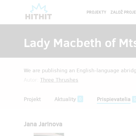
PROJEKTY
ZALOŽ PROJ
Lady Macbeth of Mts
We are publishing an English-language abridg
Autor:
Three Thrushes
Projekt
Aktuality
Prispievatelia
0
5
Jana Jarinova