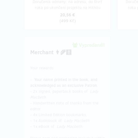
Doručenia odmeny: na adresu, do štvrť
Doruče
roka po ukončení projektu na Hithitu
roka 
20,56 €
(
499 Kč
)
Vypredané!!
Merchant 👨‍🌾🧮
Your rewards:
-
Your name printed in the book, and
acknowledged as an exclusive Patron.
- 2x signed, paperback books of
Lady
Macbeth
.
- Handwritten note of thanks from the
editor.
- 4x Limited Edition bookmarks.
- 1x Audiobook of
Lady Macbeth
.
- 1x eBook of
Lady Macbeth
.