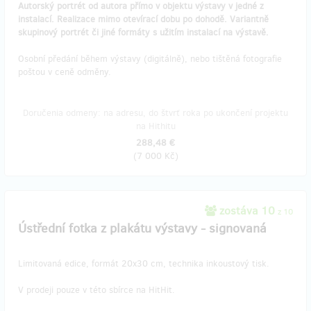
Autorský portrét od autora přímo v objektu výstavy v jedné z
instalací. Realizace mimo otevírací dobu po dohodě. Variantně
skupinový portrét či jiné formáty s užitím instalací na výstavě.
Osobní předání během výstavy (digitálně), nebo tištěná fotografie
poštou v ceně odměny.
Doručenia odmeny: na adresu, do štvrť roka po ukončení projektu
na Hithitu
288,48 €
(
7 000 Kč
)
zostáva 10
z 10
Ústřední fotka z plakátu výstavy - signovaná
Limitovaná edice, formát 20x30 cm, technika inkoustový tisk.
V prodeji pouze v této sbírce na HitHit.