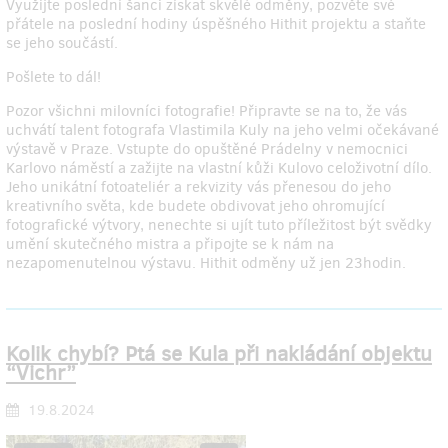
Využijte poslední šanci získat skvělé odměny, pozvěte své
přátele na poslední hodiny úspěšného Hithit projektu a staňte
se jeho součástí.
Pošlete to dál!
Pozor všichni milovníci fotografie! Připravte se na to, že vás
uchvátí talent fotografa Vlastimila Kuly na jeho velmi očekávané
výstavě v Praze. Vstupte do opuštěné Prádelny v nemocnici
Karlovo náměstí a zažijte na vlastní kůži Kulovo celoživotní dílo.
Jeho unikátní fotoateliér a rekvizity vás přenesou do jeho
kreativního světa, kde budete obdivovat jeho ohromující
fotografické výtvory, nenechte si ujít tuto příležitost být svědky
umění skutečného mistra a připojte se k nám na
nezapomenutelnou výstavu. Hithit odměny už jen 23hodin.
Kolik chybí? Ptá se Kula při nakládání objektu
“Vichr”
19.8.2024