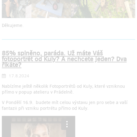
Děkujeme.
85% splněno, paráda. Už máte Váš
fotoportrét od Kuly? A nechcete jeden? Dva
řikáte?
17.8.2024
Nabízíme ještě několik Fotoportrétů od Kuly, které vzniknou
přímo v popup atelieru v Prádelně.
V Pondělí 16.9. budete mít celou výstavu jen pro sebe a vaší
fantazii při vzniku portrétu přímo od Kuly.