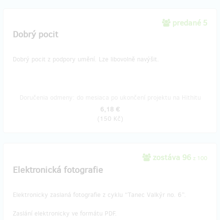
predané 5
Dobrý pocit
Dobrý pocit z podpory umění. Lze libovolně navýšit.
Doručenia odmeny: do mesiaca po ukončení projektu na Hithitu
6,18 €
(
150 Kč
)
zostáva 96
z 100
Elektronická fotografie
Elektronicky zaslaná fotografie z cyklu “Tanec Valkýr no. 6”.
Zaslání elektronicky ve formátu PDF.