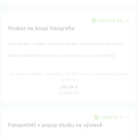
zostáva 45
z 50
Poukaz na koupi fotografie
Dárkový šek v tištěné podobě k úhradě ceny autorské fotografie.
Osobní předání během výstavy, nebo poštou v ceně odměny.
Doručenia odmeny: na adresu, do štvrť roka po ukončení projektu
na Hithitu
206,06 €
(
5 000 Kč
)
zostáva 7
z 10
Fotoportrét v popup studiu na výstavě