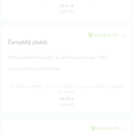
20,61 €
(
500 Kč
)
zostáva 25
z 30
Černobílý plakát
Tištěný plakát formátu A3, ze série Playgirls z roku 1999.
V ceně odměny zaslání poštou.
Doručenia odmeny: na adresu, do štvrť roka po ukončení projektu
na Hithitu
28,85 €
(
700 Kč
)
zostáva 8
z 30