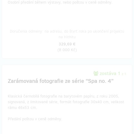
Osobní předání během výstavy, nebo poštou v ceně odměny.
Doručenia odmeny: na adresu, do štvrť roka po ukončení projektu
na Hithitu
329,69 €
(
8 000 Kč
)
zostáva 1
z 1
Zarámovaná fotografie ze série “Spa no. 4”
Klasická černobílá fotografie na barytovém papíru, z roku 2005,
signovaná, z limitované série, formát fotografie 30x40 cm, velikost
rámu 46x53 cm.
Předání poštou v ceně odměny.