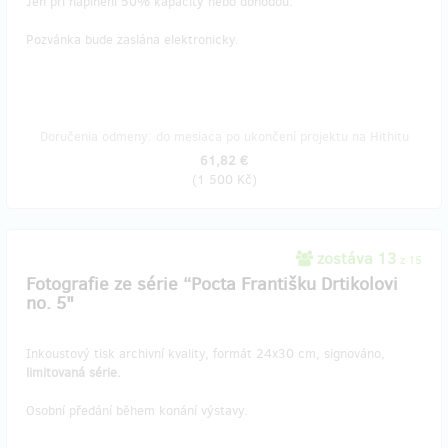
Jen při naplnění 50% kapacity nebo dohodou.
Pozvánka bude zaslána elektronicky.
Doručenia odmeny: do mesiaca po ukončení projektu na Hithitu
61,82 €
(
1 500 Kč
)
zostáva 13
z 15
Fotografie ze série “Pocta Františku Drtikolovi
no. 5"
Inkoustový tisk archivní kvality, formát 24x30 cm, signováno,
limitovaná série.
Osobní předání během konání výstavy.