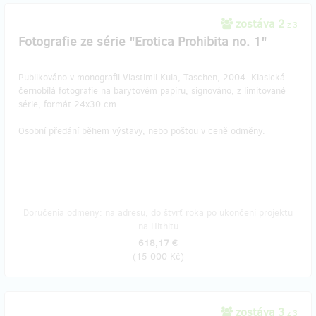
zostáva 2
z 3
Fotografie ze série "Erotica Prohibita no. 1"
Publikováno v monografii Vlastimil Kula, Taschen, 2004. Klasická
černobílá fotografie na barytovém papíru, signováno, z limitované
série, formát 24x30 cm.
Osobní předání během výstavy, nebo poštou v ceně odměny.
Doručenia odmeny: na adresu, do štvrť roka po ukončení projektu
na Hithitu
618,17 €
(
15 000 Kč
)
zostáva 3
z 3