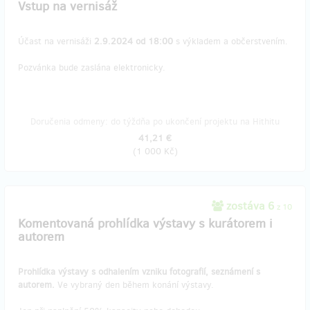
Vstup na vernisáž
Účast na vernisáži
2.9.2024 od 18:00
s výkladem a občerstvením.
Pozvánka bude zaslána elektronicky.
Doručenia odmeny: do týždňa po ukončení projektu na Hithitu
41,21 €
(
1 000 Kč
)
zostáva 6
z 10
Komentovaná prohlídka výstavy s kurátorem i
autorem
Prohlídka výstavy s odhalením vzniku fotografií, seznámení s
autorem.
Ve vybraný den během konání výstavy.