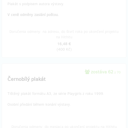
Plakát s podpisem autora výstavy.
V ceně odměny zaslání poštou.
Doručenia odmeny: na adresu, do štvrť roka po ukončení projektu
na Hithitu
16,48 €
(
400 Kč
)
zostáva 62
z 70
Černobílý plakát
Tištěný plakát formátu A3, ze série Playgirls z roku 1999.
Osobní předání během konání výstavy.
Doručenia odmeny: do mesiaca po ukončení projektu na Hithitu