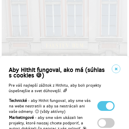
Aby Hithit fungoval, ako má (súhlas
s cookies 🍪)
Pre váš najlepší zážitok z Hithitu, aby boli projekty
úspešnejšie a svet dúhovejší. 🌈
Technické
- aby Hithit fungoval, aby sme vás
na webe nestratili a aby sa nestrácali ani
vaše odmeny. 🙂 (vždy aktívny)
Marketingové
- aby sme vám ukázali len
projekty, ktoré naozaj chcete podporiť, a
autori dokázali čo najviac z vás osloviť. 🎯