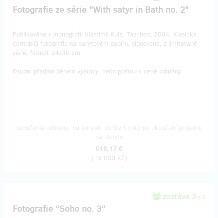
Fotografie ze série "With satyr in Bath no. 2"
Publikováno v monografii Vlastimil Kula, Taschen, 2004. Klasická
černobílá fotografie na barytovém papíru, signovaná, z limitované
série, formát 24x30 cm.
Osobní předání během výstavy, nebo poštou v ceně odměny.
Doručenia odmeny: na adresu, do štvrť roka po ukončení projektu
na Hithitu
618,17 €
(
15 000 Kč
)
zostáva 3
z 3
Fotografie “Soho no. 3”