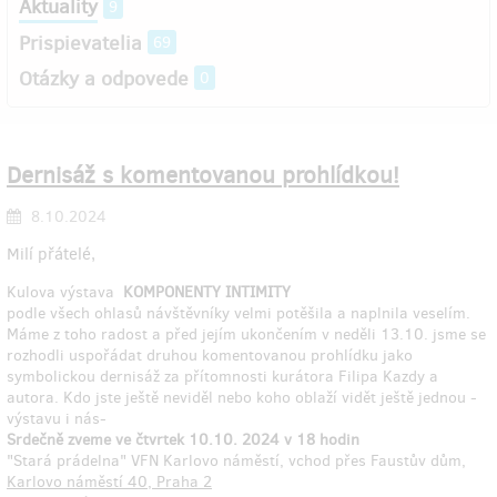
Aktuality
9
Prispievatelia
69
Otázky a odpovede
0
Dernisáž s komentovanou prohlídkou!
8.10.2024
Milí přátelé,
Kulova výstava
KOMPONENTY INTIMITY
podle všech ohlasů návštěvníky velmi potěšila a naplnila veselím.
Máme z toho radost a před jejím ukončením v neděli 13.10. jsme se
rozhodli uspořádat druhou komentovanou prohlídku jako
symbolickou dernisáž za přítomnosti kurátora Filipa Kazdy a
autora. Kdo jste ještě neviděl nebo koho oblaží vidět ještě jednou -
výstavu i nás-
Srdečně zveme ve čtvrtek 10.10. 2024 v 18 hodin
"Stará prádelna" VFN Karlovo náměstí, vchod přes Faustův dům,
Karlovo náměstí 40, Praha 2