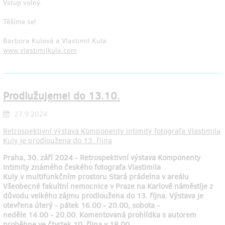
Vstup volný.
Těšíme se!
Barbora Kulová a Vlastimil Kula
www.vlastimilkula.com
Prodlužujeme! do 13.10.
27.9.2024
R
etrospektivní výstav
a
Komponenty intimity
fotografa Vlastimila
Kuly je prodloužena do 13. října
Praha,
30. září
2024 -
R
etrospektivní výstav
a
Komponenty
intimity známého českého fotografa Vlastimila
Kuly
v
multifunkční
m
prostor
u
Stará prádelna v areálu
Všeobecné fakultní nemocnice v Praze na Karlově náměstí
je z
důvodu velkého zájmu prodloužena do 13. října. Výstava je
otevřena
út
erý
-
pá
tek
16
.00
-
20
.00
, so
bota
-
ne
děle
14
.00
-
20
.00. Komentovaná prohlídka s autorem
proběhne ve čtvrtek 10. října v 18.00.