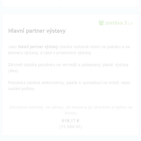
zostáva 3
z 3
Hlavní partner výstavy
Jako
hlavní partner výstavy
získáte volitelné místo na plakátu a na
banneru výstavy, a také v prostorách výstavy.
Zároveň získáte pozvánku na vernisáž a podepsaný plakát výstavy
(4ks).
Pozvánka zaslána elektronicky, plakát k vyzvednutí na místě, nebo
zaslání poštou.
Doručenia odmeny: na adresu, do mesiaca po ukončení projektu na
Hithitu
618,17 €
(
15 000 Kč
)