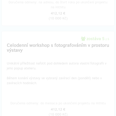
Doručenia odmeny: na adresu, do štvrť roka po ukončení projektu
na Hithitu
412,12 €
(
10 000 Kč
)
zostáva 5
z 5
Celodenní workshop s fotografováním v prostoru
výstavy
Unikátní příležitost nafotit pod dohledem autora vlastní fotografii v
jeho popup atelieru.
Během konání výstavy ve vybraný zavírací den (pondělí) nebo v
zavíracích hodinách.
Doručenia odmeny: do mesiaca po ukončení projektu na Hithitu
412,12 €
(
10 000 Kč
)