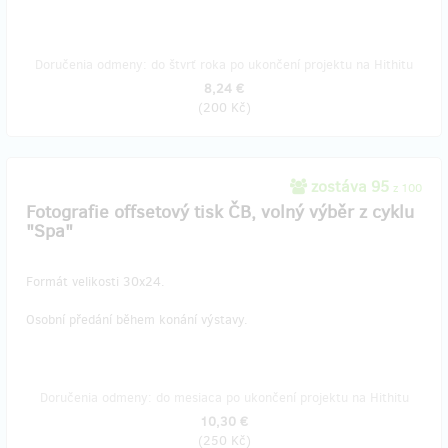
Doručenia odmeny: do štvrť roka po ukončení projektu na Hithitu
8,24 €
(
200 Kč
)
zostáva 95
z 100
Fotografie offsetový tisk ČB, volný výběr z cyklu
"Spa"
Formát velikosti 30x24.
Osobní předání během konání výstavy.
Doručenia odmeny: do mesiaca po ukončení projektu na Hithitu
10,30 €
(
250 Kč
)