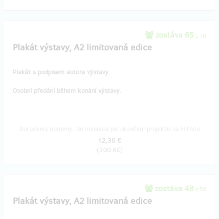
zostáva 65
z 70
Plakát výstavy, A2 limitovaná edice
Plakát s podpisem autora výstavy.
Osobní předání během konání výstavy.
Doručenia odmeny: do mesiaca po ukončení projektu na Hithitu
12,36 €
(
300 Kč
)
zostáva 48
z 50
Plakát výstavy, A2 limitovaná edice