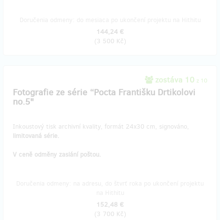
Doručenia odmeny: do mesiaca po ukončení projektu na Hithitu
144,24 €
(
3 500 Kč
)
zostáva 10
z 10
Fotografie ze série “Pocta Františku Drtikolovi
no.5"
Inkoustový tisk archivní kvality, formát 24x30 cm, signováno,
limitovaná série.
V ceně odměny zaslání poštou.
Doručenia odmeny: na adresu, do štvrť roka po ukončení projektu
na Hithitu
152,48 €
(
3 700 Kč
)