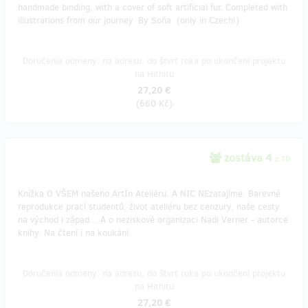
handmade binding, with a cover of soft artificial fur. Completed with
illustrations from our journey. By Soňa. (only in Czech!)
Doručenia odmeny: na adresu, do štvrť roka po ukončení projektu
na Hithitu
27,20 €
(
660 Kč
)
zostáva 4
z 10
Knížka O VŠEM našeho ArtIn Ateliéru. A NIC NEzatajíme. Barevné
reprodukce prací studentů, život ateliéru bez cenzury, naše cesty
na východ i západ... A o neziskové organizaci Nadi Verner - autorce
knihy. Na čtení i na koukání.
Doručenia odmeny: na adresu, do štvrť roka po ukončení projektu
na Hithitu
27,20 €