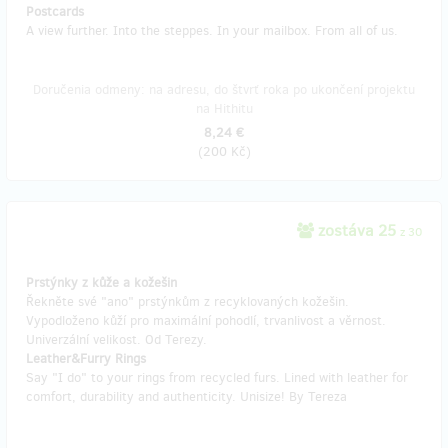
Postcards
A view further. Into the steppes. In your mailbox. From all of us.
Doručenia odmeny: na adresu, do štvrť roka po ukončení projektu
na Hithitu
8,24 €
(
200 Kč
)
zostáva 25
z 30
Prstýnky z kůže a kožešin
Řekněte své "ano" prstýnkům z recyklovaných kožešin.
Vypodloženo kůží pro maximální pohodlí, trvanlivost a věrnost.
Univerzální velikost. Od Terezy.
Leather&Furry Rings
Say "I do" to your rings from recycled furs. Lined with leather for
comfort, durability and authenticity. Unisize! By Tereza