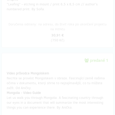
"Leafing" - etching in mount / print 6,5 x 8,5 cm // author's
numbered print. By Soňa.
Doručenia odmeny: na adresu, do štvrť roka po ukončení projektu
na Hithitu
30,91 €
(
750 Kč
)
predané 1
Video průvodce Mongolskem
Nechte se provést Mongolskem v obraze. Fascinující země našima
očima v dokumentu, který shrne to nejzajímavější, co tu můžete
zažít. Od Aničky.
Mongolia - Video Guide
Let us walk you through Mongolia. A fascinating country through
our eyes in a document that will summarize the most interesting
things you can experience there. By Anička.