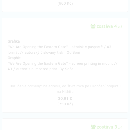
(
660 Kč
)
zostáva 4
z 5
Grafika
"We Are Opening the Eastern Gate" - sítotisk v paspartě / A3
formát // autorský číslovaný tisk . Od Soni
Graphic
"We Are Opening the Eastern Gate" - screen printing in mount //
A3 / author's numbered print. By Soňa
Doručenia odmeny: na adresu, do štvrť roka po ukončení projektu
na Hithitu
30,91 €
(
750 Kč
)
zostáva 3
z 4