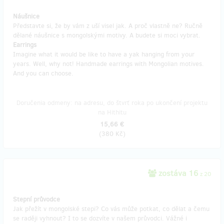
Náušnice
Představte si, že by vám z uší visel jak. A proč vlastně ne? Ručně
dělané náušnice s mongolskými motivy. A budete si moci vybrat.
Earrings
Imagine what it would be like to have a yak hanging from your
years. Well, why not! Handmade earrings with Mongolian motives.
And you can choose.
Doručenia odmeny: na adresu, do štvrť roka po ukončení projektu
na Hithitu
15,66 €
(
380 Kč
)
zostáva 16
z 20
Stepní průvodce
Jak přežít v mongolské stepi? Co vás může potkat, co dělat a čemu
se raději vyhnout? I to se dozvíte v našem průvodci. Vážné i