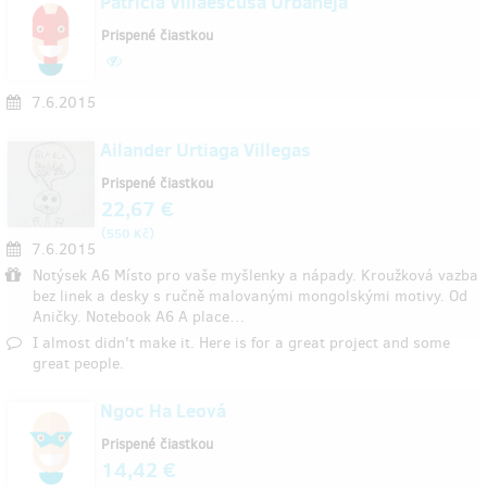
Patricia Villaescusa Urbaneja
Prispené čiastkou
7.6.2015
Ailander Urtiaga Villegas
Prispené čiastkou
22,67 €
(
)
550 Kč
7.6.2015
Notýsek A6 Místo pro vaše myšlenky a nápady. Kroužková vazba
bez linek a desky s ručně malovanými mongolskými motivy. Od
Aničky. Notebook A6 A place…
I almost didn't make it. Here is for a great project and some
great people.
Ngoc Ha Leová
Prispené čiastkou
14,42 €