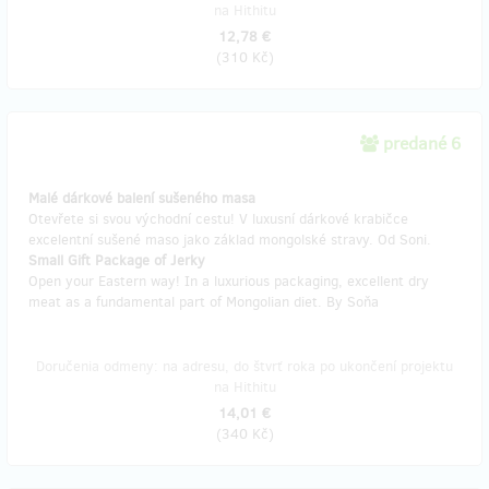
na Hithitu
12,78 €
(
310 Kč
)
predané 6
Malé dárkové balení sušeného masa
Otevřete si svou východní cestu! V luxusní dárkové krabičce
excelentní sušené maso jako základ mongolské stravy. Od Soni.
Small Gift Package of Jerky
Open your Eastern way! In a luxurious packaging, excellent dry
meat as a fundamental part of Mongolian diet. By Soňa
Doručenia odmeny: na adresu, do štvrť roka po ukončení projektu
na Hithitu
14,01 €
(
340 Kč
)