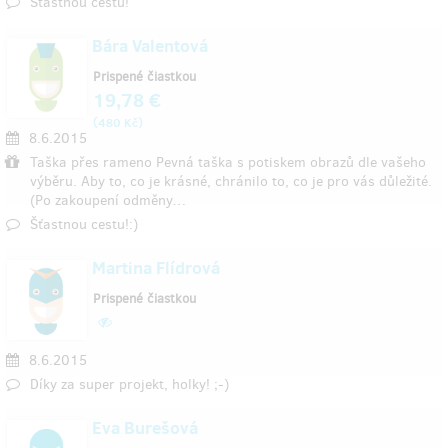
Šťastnou cestu!
Bára Valentová
Prispené čiastkou
19,78 €
(
)
480 Kč
8.6.2015
Taška přes rameno Pevná taška s potiskem obrazů dle vašeho
výběru. Aby to, co je krásné, chránilo to, co je pro vás důležité.
(Po zakoupení odměny…
Šťastnou cestu!:)
Martina Flídrová
Prispené čiastkou
8.6.2015
Díky za super projekt, holky! ;-)
Eva Burešová