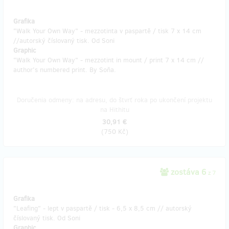
Grafika
"Walk Your Own Way" - mezzotinta v paspartě / tisk 7 x 14 cm
//autorský číslovaný tisk. Od Soni
Graphic
"Walk Your Own Way" - mezzotint in mount / print 7 x 14 cm //
author's numbered print. By Soňa.
Doručenia odmeny: na adresu, do štvrť roka po ukončení projektu
na Hithitu
30,91 €
(
750 Kč
)
zostáva 6
z 7
Grafika
"Leafing" - lept v paspartě / tisk - 6,5 x 8,5 cm // autorský
číslovaný tisk. Od Soni
Graphic