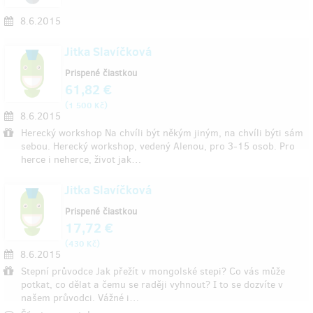
8.6.2015
Jitka Slavíčková
Prispené čiastkou
61,82 €
(
)
1 500 Kč
8.6.2015
Herecký workshop Na chvíli být někým jiným, na chvíli býti sám
sebou. Herecký workshop, vedený Alenou, pro 3-15 osob. Pro
herce i neherce, život jak…
Jitka Slavíčková
Prispené čiastkou
17,72 €
(
)
430 Kč
8.6.2015
Stepní průvodce Jak přežít v mongolské stepi? Co vás může
potkat, co dělat a čemu se raději vyhnout? I to se dozvíte v
našem průvodci. Vážné i…