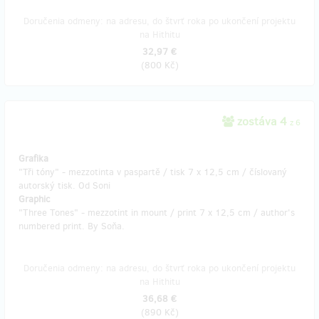
Doručenia odmeny: na adresu, do štvrť roka po ukončení projektu
na Hithitu
32,97 €
(
800 Kč
)
zostáva 4
z 6
Grafika
"Tři tóny" - mezzotinta v paspartě / tisk 7 x 12,5 cm / číslovaný
autorský tisk. Od Soni
Graphic
"Three Tones" - mezzotint in mount / print 7 x 12,5 cm / author's
numbered print. By Soňa.
Doručenia odmeny: na adresu, do štvrť roka po ukončení projektu
na Hithitu
36,68 €
(
890 Kč
)