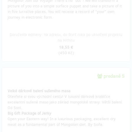
Mongolia! Join our voyage! There's no "but"! We will transform a
picture of you into a simple surface puppet and take a picture of it
in five lucrative places. You will receive a record of "your" own
journey in electronic form.
Doručenia odmeny: na adresu, do štvrť roka po ukončení projektu
na Hithitu
18,55 €
(
450 Kč
)
predané 5
Velké dárkové balení sušeného masa
Otevřete si svou východní cestu! V luxusní dárkové krabičce
excelentní sušené maso jako základ mongolské stravy. Větší balení.
Od Soni.
Big Gift Package of Jerky
Open your Eastern way! In a luxurious packaging, excellent dry
meat as a fundamental part of Mongolian diet. By Soňa