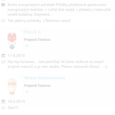
Kniha mongolských pohádek Příběhy předávané generacemi
mongolských babiček, v ručně šité vazbě, v přebalu z heboučké
umělé kožešiny. Doplněné…
Tak ještě ty pohádky :) Šťastnou cestu!
Diťouš G
Prispené čiastkou
11.6.2015
Hip hip huraaaa... Jste jedničky! Ať tanec duše se ve stepní
krajině roztančí a je vám skvěle. Plátna radostně ožívají... :-).
Tereza Karpianusová
Prispené čiastkou
10.6.2015
Zdar!!!