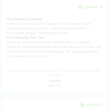
predané 18
CD mongolských pohádek
Zavřít oči a snít. Do malých i velkých oušek šeptané tradiční
mongolské pohádky o jurtách, koních a krásných lidech, v
ilustrovaném přebalu. Vypráví Alena a Erika.
CD of Mongolian Fairy Tales
Close your eyes and dream. Into small or big ears, tenderly
whispered, traditional Mongolian fairy tales about yurts, horses and
beautiful people with an illustrated cover. Told by Alena and Erika
(unfortunately, only in Czech!)
Doručenia odmeny: na adresu, do štvrť roka po ukončení projektu
na Hithitu
14,42 €
(
350 Kč
)
predané 6