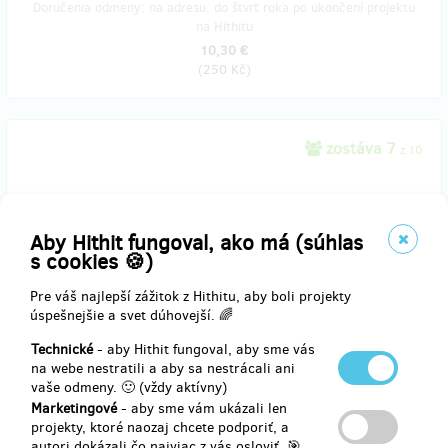
Doručenia odmeny: na adresu, do štvrť roka po ukončení projektu
na Hithitu
10,30 €
(
250 Kč
)
zostáva 7
z 10
Náramky z kůže a kožešin
Náramky z recyklovaných kožešin. Vypodloženo kůží pro maximální
Aby Hithit fungoval, ako má (súhlas
pohodlí, trvanlivost a věrnost. Univerzální velikost. Od Terezy
s cookies 🍪)
Leather&Furry Bracelets
Bracelets from recycled furs. Lined with leather for comfort,
durability and authenticity. Unisize! By Tereza
Pre váš najlepší zážitok z Hithitu, aby boli projekty
úspešnejšie a svet dúhovejší. 🌈
Technické
- aby Hithit fungoval, aby sme vás
Doručenia odmeny: na adresu, do štvrť roka po ukončení projektu
na webe nestratili a aby sa nestrácali ani
na Hithitu
vaše odmeny. 🙂 (vždy aktívny)
11,54 €
Marketingové
- aby sme vám ukázali len
(
280 Kč
)
projekty, ktoré naozaj chcete podporiť, a
autori dokázali čo najviac z vás osloviť. 🎯