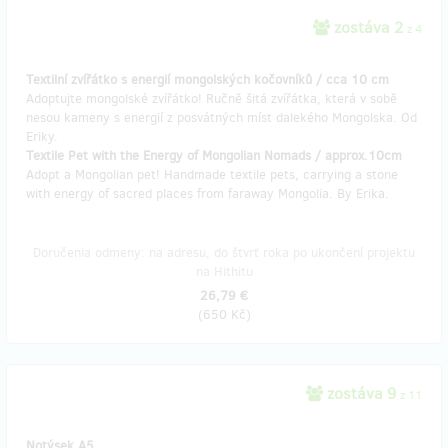
zostáva 2
z 4
Textilní zvířátko s energií mongolských kočovníků / cca 10 cm
Adoptujte mongolské zvířátko! Ručně šitá zvířátka, která v sobě
nesou kameny s energií z posvátných míst dalekého Mongolska. Od
Eriky.
Textile Pet with the Energy of Mongolian Nomads / approx.10cm
Adopt a Mongolian pet! Handmade textile pets, carrying a stone
with energy of sacred places from faraway Mongolia. By Erika.
Doručenia odmeny: na adresu, do štvrť roka po ukončení projektu
na Hithitu
26,79 €
(
650 Kč
)
zostáva 9
z 11
Notýsek A5