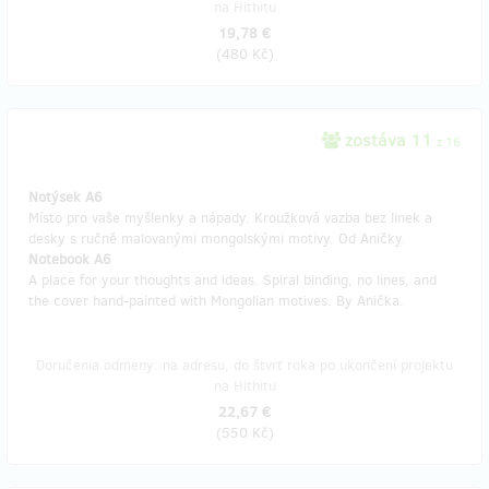
na Hithitu
19,78 €
(
480 Kč
)
zostáva 11
z 16
Notýsek A6
Místo pro vaše myšlenky a nápady. Kroužková vazba bez linek a
desky s ručně malovanými mongolskými motivy. Od Aničky.
Notebook A6
A place for your thoughts and ideas. Spiral binding, no lines, and
the cover hand-painted with Mongolian motives. By Anička.
Doručenia odmeny: na adresu, do štvrť roka po ukončení projektu
na Hithitu
22,67 €
(
550 Kč
)