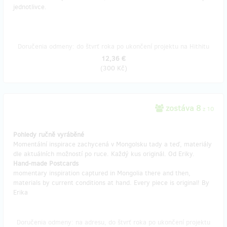
jednotlivce.
Doručenia odmeny: do štvrť roka po ukončení projektu na Hithitu
12,36 €
(
300 Kč
)
zostáva 8
z 10
Pohledy ručně vyráběné
Momentální inspirace zachycená v Mongolsku tady a teď, materiály
dle aktuálních možností po ruce. Každý kus originál. Od Eriky.
Hand-made Postcards
momentary inspiration captured in Mongolia there and then,
materials by current conditions at hand. Every piece is original! By
Erika
Doručenia odmeny: na adresu, do štvrť roka po ukončení projektu