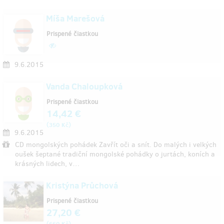
Míša Marešová
Prispené čiastkou
9.6.2015
Vanda Chaloupková
Prispené čiastkou
14,42 €
(
)
350 Kč
9.6.2015
CD mongolských pohádek Zavřít oči a snít. Do malých i velkých
oušek šeptané tradiční mongolské pohádky o jurtách, koních a
krásných lidech, v…
Kristýna Průchová
Prispené čiastkou
27,20 €
(
)
660 Kč