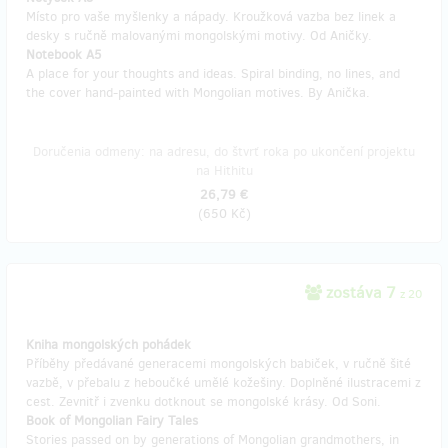
Místo pro vaše myšlenky a nápady. Kroužková vazba bez linek a
desky s ručně malovanými mongolskými motivy. Od Aničky.
Notebook A5
A place for your thoughts and ideas. Spiral binding, no lines, and
the cover hand-painted with Mongolian motives. By Anička.
Doručenia odmeny: na adresu, do štvrť roka po ukončení projektu
na Hithitu
26,79 €
(
650 Kč
)
zostáva 7
z 20
Kniha mongolských pohádek
Příběhy předávané generacemi mongolských babiček, v ručně šité
vazbě, v přebalu z heboučké umělé kožešiny. Doplněné ilustracemi z
cest. Zevnitř i zvenku dotknout se mongolské krásy. Od Soni.
Book of Mongolian Fairy Tales
Stories passed on by generations of Mongolian grandmothers, in