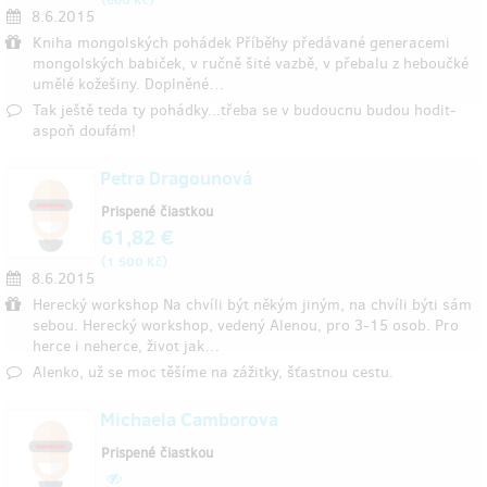
8.6.2015
Kniha mongolských pohádek Příběhy předávané generacemi
mongolských babiček, v ručně šité vazbě, v přebalu z heboučké
umělé kožešiny. Doplněné…
Tak ještě teda ty pohádky...třeba se v budoucnu budou hodit-
aspoň doufám!
Petra Dragounová
Prispené čiastkou
61,82 €
(
)
1 500 Kč
8.6.2015
Herecký workshop Na chvíli být někým jiným, na chvíli býti sám
sebou. Herecký workshop, vedený Alenou, pro 3-15 osob. Pro
herce i neherce, život jak…
Alenko, už se moc těšíme na zážitky, šťastnou cestu.
Michaela Camborova
Prispené čiastkou