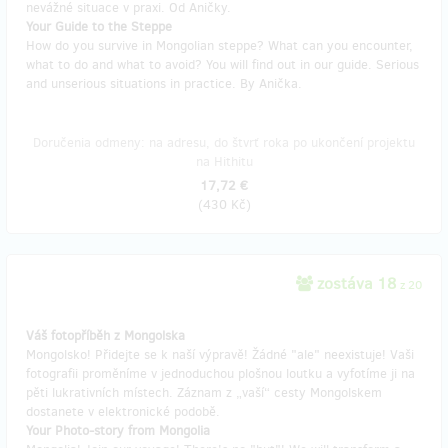
nevážné situace v praxi. Od Aničky.
Your Guide to the Steppe
How do you survive in Mongolian steppe? What can you encounter,
what to do and what to avoid? You will find out in our guide. Serious
and unserious situations in practice. By Anička.
Doručenia odmeny: na adresu, do štvrť roka po ukončení projektu
na Hithitu
17,72 €
(
430 Kč
)
zostáva 18
z 20
Váš fotopříběh z Mongolska
Mongolsko! Přidejte se k naší výpravě! Žádné "ale" neexistuje! Vaši
fotografii proměníme v jednoduchou plošnou loutku a vyfotíme ji na
pěti lukrativních místech. Záznam z „vaší“ cesty Mongolskem
dostanete v elektronické podobě.
Your Photo-story from Mongolia