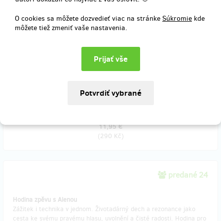
O cookies sa môžete dozvedieť viac na stránke
Súkromie
kde
predané 6
môžete tiež zmeniť vaše nastavenia.
Klíčenka
Pověste si na klíče naše obrazy. Pomohou vám každý den otevírat
vaše vlastní cesty. "Keychain" Hang our paintings to your keys. The
will help you open you own ways every day.
Doručenia odmeny: na adresu, do štvrť roka po ukončení projektu
na Hithitu
11,95 €
(
290 Kč
)
predané 24
Hodina zpěvu s Alenou
Zážitek i technika v jednom. Životadárný dech a rezonance jako
cesta ke svému pravému hlasu, uvolnění a čisté radosti. Hodina pro