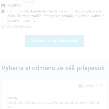
(
)
350 Kč
7.6.2015
CD mongolských pohádek Zavřít oči a snít. Do malých i velkých
oušek šeptané tradiční mongolské pohádky o jurtách, koních a
krásných lidech, v…
Pro Váš úsměv :)
Zobraz viac prispievateľov
Vyberte si odmenu za váš príspevok
predané 26
Pohledy
Pohled v dál. Pohled v širou step. Pohled do vaší schránky. Od nás
všech.