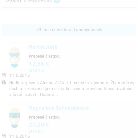
73 fans contributed anonymously
Martin Jurík
Prispené čiastkou
12,36 €
(
)
300 Kč
11.6.2015
Hodina zpěvu s Alenou Zážitek i technika v jednom. Životadárný
dech a rezonance jako cesta ke svému pravému hlasu, uvolnění
a čisté radosti. Hodina…
Magdalena Schneiderová
Prispené čiastkou
27,20 €
(
)
660 Kč
11.6.2015