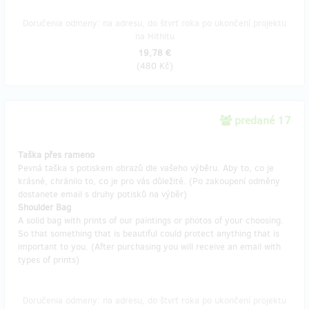
Doručenia odmeny: na adresu, do štvrť roka po ukončení projektu
na Hithitu
19,78 €
(
480 Kč
)
predané 17
Taška přes rameno
Pevná taška s potiskem obrazů dle vašeho výběru. Aby to, co je
krásné, chránilo to, co je pro vás důležité. (Po zakoupení odměny
dostanete email s druhy potisků na výběr)
Shoulder Bag
A solid bag with prints of our paintings or photos of your choosing.
So that something that is beautiful could protect anything that is
important to you. (After purchasing you will receive an email with
types of prints)
Doručenia odmeny: na adresu, do štvrť roka po ukončení projektu