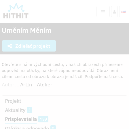
Uměním Měním
Zdieľať projekt
Otevřete s námi východní cestu, v našich obrazech přineseme
odpovědi na otázky, na které západ neodpovídá. Obraz není
cílem, cesta od obrazu k obrazu je náš cíl. Podpořte naši cestu.
Autor:
: ArtIn - Atelier
Projekt
Aktuality
3
Prispievatelia
199
Otázky a odpovede
0