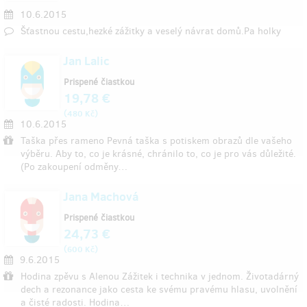
10.6.2015
Šťastnou cestu,hezké zážitky a veselý návrat domů.Pa holky
Jan Lalic
Prispené čiastkou
19,78 €
(
)
480 Kč
10.6.2015
Taška přes rameno Pevná taška s potiskem obrazů dle vašeho
výběru. Aby to, co je krásné, chránilo to, co je pro vás důležité.
(Po zakoupení odměny…
Jana Machová
Prispené čiastkou
24,73 €
(
)
600 Kč
9.6.2015
Hodina zpěvu s Alenou Zážitek i technika v jednom. Životadárný
dech a rezonance jako cesta ke svému pravému hlasu, uvolnění
a čisté radosti. Hodina…