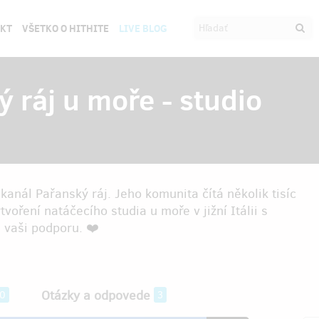
EKT
VŠETKO O HITHITE
LIVE BLOG
ráj u moře - studio
kanál Pařanský ráj. Jeho komunita čítá několik tisíc
voření natáčecího studia u moře v jižní Itálii s
 vaši podporu. ❤️
Otázky a odpovede
0
3