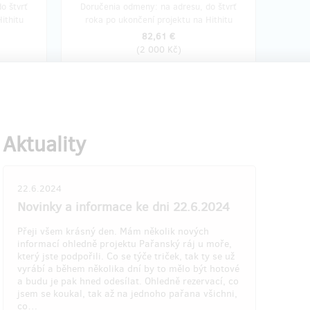
o štvrť
Doručenia odmeny: na adresu, do štvrť
ithitu
roka po ukončení projektu na Hithitu
82,61 €
(
2 000 Kč
)
va 8
zostáva 8
z 9
z 9
U moře na 10 dní. ❤️
 moře
Pronájem tohoto bytu u moře
Aktuality
v Itálii - a mít ho jen pro sebe
- Pronájem bytu (kuchyně, dva pokoje a
22.6.2024
okoje a
terasa) ve městě Scalea u moře v Itálii
Novinky a informace ke dni 22.6.2024
Itálii
- Byt budete mít jen pro sebe a nikdo jiný
n ve
v něm ubytovaný nebude
Přeji všem krásný den. Mám několik nových
tudiu
-----------------------
informací ohledně projektu Pařanský ráj u moře,
Po zakoupení této odměny se s Rudolfem
který jste podpořili. Co se týče triček, tak ty se už
Rudolfem
vždy domluvte, který termín by se vám
vyrábí a během několika dní by to mělo být hotové
se vám
hodil a on vám ho zarezervuje. Rezervace
a budu je pak hned odesílat. Ohledně rezervací, co
ezervace
jsou možné dělat na rok
jsem se koukal, tak až na jednoho pařana všichni,
2024/2025/2026 v turistické sezóně,
co…