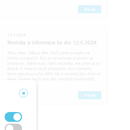
zóně,
která tam trvá od dubna až do
listopadu. Tuto odměnu odešleme formou
Viacej
e formou
voucheru na vaši e-mailovou adresu.
su.
12.5.2024
o týždňa
Doručenia odmeny: na adresu, do týždňa
hitu
po ukončení projektu na Hithitu
Novinky a informace ke dni 12.5.2024
413,05 €
Ahoj všem. Děkuji těm, kteří tento projekt na
(
10 000 Kč
)
Hithitu podpořili. Byt se vymalovat a studio se
postavilo. Ještě budu řešit akustiku, ale jinak je to
dobré. K televizi je již připojená retro konzole,
která obsahuje přes 600 her a mnohé jdou hrát ve
va 2
zostáva 3
z 3
z 3
dvou. Časem bych tam dal i konzoli modernější,
️
U moře na celý měsíc. ❤️
tato…
 moře
Pronájem tohoto bytu u moře
v Itálii - a mít ho jen pro sebe
Viacej
- Pronájem bytu (kuchyně, dva pokoje a
okoje a
terasa) ve městě Scalea u moře v Itálii
Itálii
- Byt budete mít jen pro sebe a nikdo jiný
n ve
v něm ubytovaný nebude