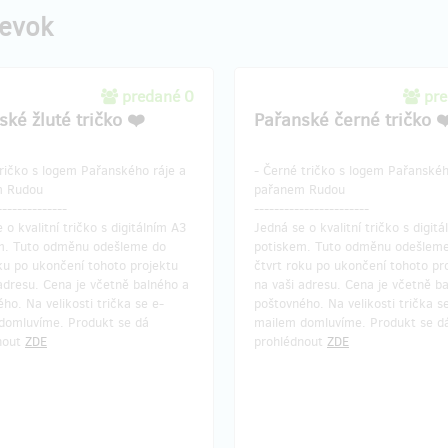
pevok
predané 0
pre
ské žluté tričko ❤️
Pařanské černé tričko ❤
tričko s logem Pařanského ráje a
- Černé tričko s logem Pařanskéh
m Rudou
pařanem Rudou
--------------
-----------------------
 o kvalitní tričko s digitálním A3
Jedná se o kvalitní tričko s digit
m. Tuto odměnu odešleme do
potiskem. Tuto odměnu odešlem
ku po ukončení tohoto projektu
čtvrt roku po ukončení tohoto pr
adresu. Cena je včetně balného a
na vaši adresu. Cena je včetně b
ho. Na velikosti trička se e-
poštovného. Na velikosti trička s
domluvíme. Produkt se dá
mailem domluvíme. Produkt se d
nout
ZDE
prohlédnout
ZDE