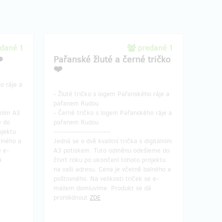
dané 1
predané 1
️
Pařanské žluté a černé tričko
❤️
o ráje a
- Žluté tričko s logem Pařanského ráje a
pařanem Rudou
álním A3
- Černé tričko s logem Pařanského ráje a
e do
pařanem Rudou
ojektu
-----------------------
alného a
Jedná se o dvě kvalitní trička s digitálním
e e-
A3 potiskem. Tuto odměnu odešleme do
á
čtvrt roku po ukončení tohoto projektu
na vaši adresu. Cena je včetně balného a
poštovného. Na velikosti triček se e-
mailem domluvíme. Produkt se dá
prohlédnout
ZDE