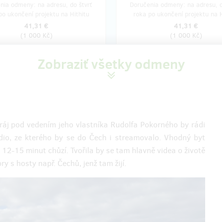
nia odmeny: na adresu, do štvrť
Doručenia odmeny: na adresu, d
po ukončení projektu na Hithitu
roka po ukončení projektu na H
41,31 €
41,31 €
(
1 000 Kč
)
(
1 000 Kč
)
Zobraziť všetky odmeny
zostáva 7
zostá
z 12
e na 7 dní. ❤️ Pronájem
U moře na 10 dní. ❤️
 bytu u moře v Itálii - a
Pronájem tohoto bytu u
o jen pro sebe
v Itálii - s případným
Rudolfem
ráj pod vedením jeho vlastníka Rudolfa Pokorného by rádi
jem bytu (kuchyně, dva pokoje a
studio, ze kterého by se do Čech i streamovalo. Vhodný byt
ve městě Scalea u moře v Itálii
- Pronájem bytu (kuchyně, dva p
 12-15 minut chůzí. Tvořila by se tam hlavně videa o životě
dete mít jen pro sebe a nikdo jiný
terasa) ve městě Scalea u moře v 
bytovaný nebude
- Pařan Rudolf může být přítome
ory s hosty např. Čechů, jenž tam žijí.
--------------
třetím pokoji - jeho nahrávacím s
upení této odměny se s Rudolfem
-----------------------
mluvte, který termín by se vám
Po zakoupení této odměny se s 
on vám ho zarezervuje. Rezervace
vždy domluvte, který termín by 
žné dělat na rok
hodil a on vám ho zarezervuje. R
25/2026 v turistické sezóně,
jsou možné dělat na rok