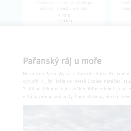
Doručenia odmeny: do týždňa po
Doruče
ukončení projektu na Hithitu
roka 
4,13 €
(
100 Kč
)
zostáva 12
z 12
U moře na 7 dní. ❤️ Pronájem
U moř
tohoto bytu u moře v Itálii - s
tohoto
Pařanský ráj u moře
případným Rudolfem
mít h
Herní web Pařanský ráj a YouTube kanál Relaxační 
- Pronájem bytu (kuchyně, dva pokoje a
- Proná
vytvořili v jižní Itálii ve městě Scalea natáčecí 
terasa) ve městě Scalea u moře v Itálii
terasa) 
3+KK se již koupil a je vzdálen 900m od moře, což je
- Pařan Rudolf může být přítomen ve
- Byt bu
třetím pokoji - jeho nahrávacím studiu
v něm u
v Itálii, vaření, podcasty, herní streamy, ale i rozhov
-----------------------
---------
Po zakoupení této odměny se s Rudolfem
Po zako
vždy domluvte, který termín by se vám
vždy do
hodil a on vám ho zarezervuje. Rezervace
hodil a 
jsou možné dělat na rok
jsou mo
2024/2025/2026 v turistické sezóně,
2024/20