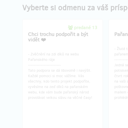
Vyberte si odmenu za váš prís
predané 13
Chci trochu podpořit a být
Pařan
vidět ❤️
- Žluté 
- Zvěčnění na zdi díků na webu
pařane
Pařanského ráje
---------
-----------------------
Jedná se
Tato podpora se dá libovolně i navýšit.
potiske
Každé pomoci si moc vážíme. Vás
čtvrt ro
všechny, kdo tento projekt podpoříte,
na vaši 
vyvěsíme na zeď díků na pařanském
poštovné
webu, kde vám bude pařanský národ
mailem 
provolávat velkou slávu na věčné časy!
prohléd