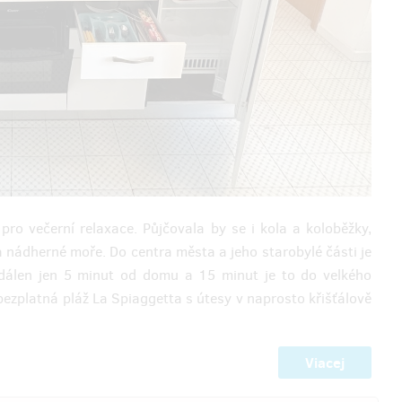
e pro večerní relaxace. Půjčovala by se i kola a koloběžky,
 a nádherné moře. Do centra města a jeho starobylé části je
zdálen jen 5 minut od domu a 15 minut je to do velkého
ezplatná pláž La Spiaggetta s útesy v naprosto křišťálově
Viacej