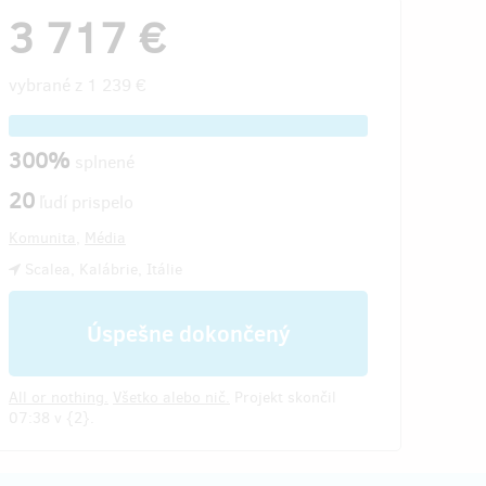
3 717 €
vybrané z
1 239 €
300%
splnené
20
ľudí prispelo
Komunita
,
Média
Scalea, Kalábrie, Itálie
Úspešne dokončený
All or nothing.
Všetko alebo nič.
Projekt skončil
07:38 v {2}.