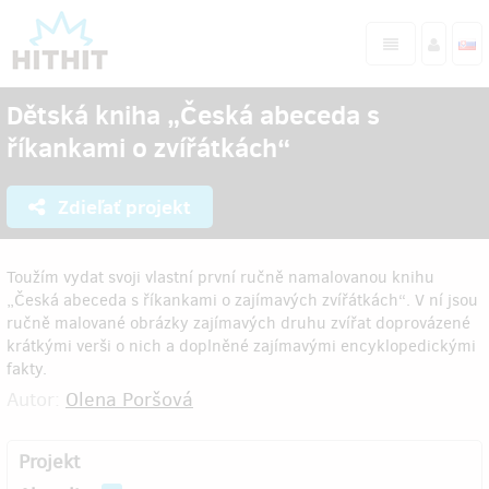
Dětská kniha „Česká abeceda s
říkankami o zvířátkách“
Zdieľať projekt
Toužím vydat svoji vlastní první ručně namalovanou knihu
„Česká abeceda s říkankami o zajímavých zvířátkách“. V ní jsou
ručně malované obrázky zajímavých druhu zvířat doprovázené
krátkými verši o nich a doplněné zajímavými encyklopedickými
fakty.
Autor:
Olena Poršová
Projekt