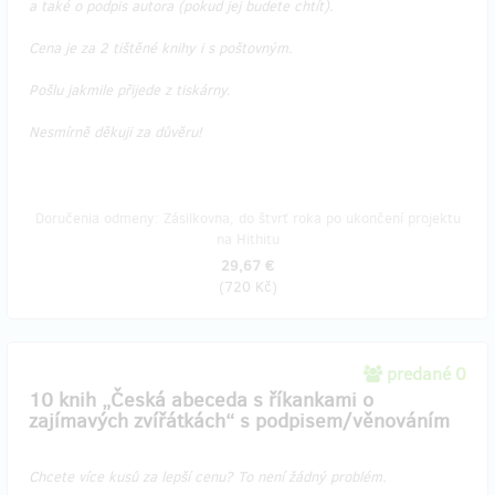
a také o podpis autora (pokud jej budete chtít).
Cena je za 2 tištěné knihy i s poštovným.
Pošlu jakmile přijede z tiskárny.
Nesmírně děkuji za důvěru!
Doručenia odmeny: Zásilkovna, do štvrť roka po ukončení projektu
na Hithitu
29,67 €
(
720 Kč
)
predané 0
10 knih „Česká abeceda s říkankami o
zajímavých zvířátkách“ s podpisem/věnováním
Chcete více kusů za lepší cenu? To není žádný problém.