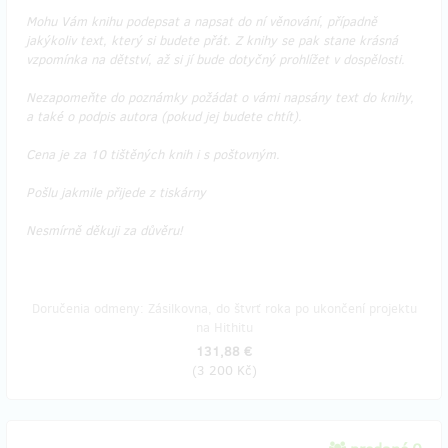
Mohu Vám knihu podepsat a napsat do ní věnování, případně
jakýkoliv text, který si budete přát. Z knihy se pak stane krásná
vzpomínka na dětství, až si jí bude dotyčný prohlížet v dospělosti.
Nezapomeňte do poznámky požádat o vámi napsány text do knihy,
a také o podpis autora (pokud jej budete chtít).
Cena je za 10 tištěných knih i s poštovným.
Pošlu jakmile přijede z tiskárny
Nesmírně děkuji za důvěru!
Doručenia odmeny: Zásilkovna, do štvrť roka po ukončení projektu
na Hithitu
131,88 €
(
3 200 Kč
)