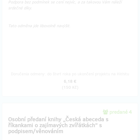
Podpora bez podmínek se cení nejvíc, a za takovou Vám náleží
srdečné díky.
Tato odměna jde libovolně navýšit.
Doručenia odmeny: do štvrť roka po ukončení projektu na Hithitu
6,18 €
(
150 Kč
)
predané 4
Osobní předaní knihy „Česká abeceda s
říkankami o zajímavých zvířátkách“ s
podpisem/věnováním