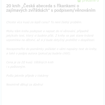
predané 0
20 knih „Česká abeceda s říkankami o
zajímavých zvířátkách“ s podpisem/věnováním
Chcete více kusů za lepší cenu? To není žádný problém.
Mohu Vám knihu podepsat a napsat do ní věnování, případně
jakýkoliv text, který si budete přát. Z knihy se pak stane krásná
vzpomínka na dětství, až si jí bude dotyčný prohlížet v dospělosti.
Nezapomeňte do poznámky požádat o vámi napsány text do knihy,
a také o podpis autora (pokud jej budete chtít).
Cena je za 20 kusů tištěných knih
i s poštovným.
Pošlu jakmile přijede z tiskárny
Nesmírně děkuji za důvěru!