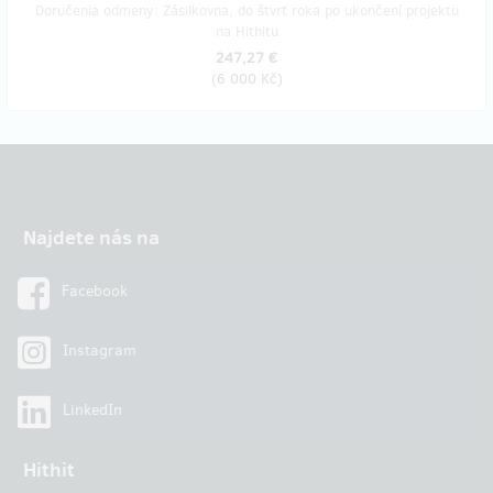
Doručenia odmeny: Zásilkovna, do štvrť roka po ukončení projektu
na Hithitu
247,27 €
(
6 000 Kč
)
Najdete nás na
Facebook
Instagram
LinkedIn
Hithit