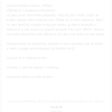
Osobní předaní Liberec, Křižany
(Žibřidice) s podpisem/věnováním.
Já jako autor Vám knihu podepíšu. Když by jste chtěli, můžu do
knížky napsat Vámi vybraný text. Přijde mi to moc zajímavé. Např.:
vy jako babička, koupíte knihu pro vnuka, já vám jí podepíšu s
datumem a váš vnuk ji za dvacet let bude číst svým dětem. Datum
mu bude připomínat jeho dětství a ten den, kdy knihu od vás dostal.
Nezapomeňte do poznámky požádat o vámi napsány text do knihy,
a také o podpis autora (pokud jej budete chtít).
Cena je za 1 tištěnou knihu.
Předám ji, jakmile přijede z tiskárny.
Nesmírně děkuji za Vaši důvěru!
Doručenia odmeny: do štvrť roka po ukončení projektu na Hithitu
14,42 €
(
350 Kč
)