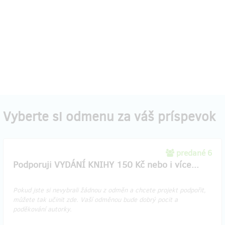
Vyberte si odmenu za váš príspevok
predané 6
Podporuji VYDÁNÍ KNIHY 150 Kč nebo i více...
Pokud jste si nevybrali žádnou z odměn a chcete projekt podpořit,
můžete tak učinit zde. Vaší odměnou bude dobrý pocit a
poděkování autorky.