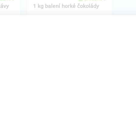
kávy
1 kg balení horké čokolády
běrové
Za tvou podporu od nás dostaneš 1 kg
dávat v
balení horké čokolády rozpustné v mléce.
vě,
Výborná pro podzimní, zimní i chladné
 chuť
jarní večery, když zahřeje tvoje tělo a
hlavně duši.
no v
Poštovné samozřejmě v ceně.
, do
Doručenia odmeny: na adresu, do štvrť
 Hithitu
roka po ukončení projektu na Hithitu
78,30 €
(
1 900 Kč
)