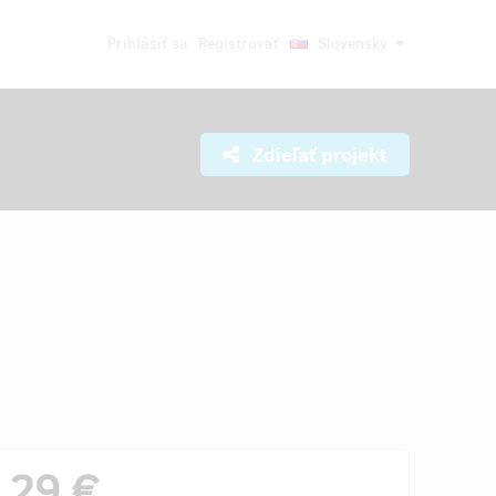
Prihlásiť sa
Registrovať
Slovensky
Zdieľať projekt
29 €