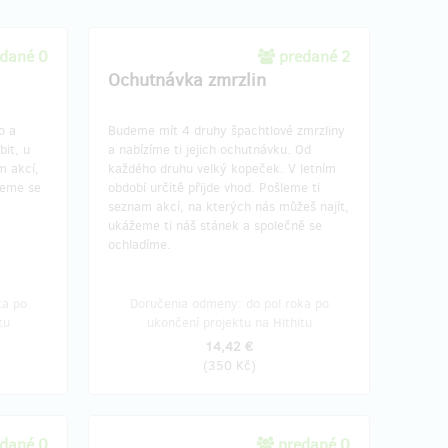
dané 0
predané 2
Ochutnávka zmrzlin
o a
Budeme mít 4 druhy špachtlové zmrzliny
bit, u
a nabízíme ti jejich ochutnávku. Od
m akcí,
každého druhu velký kopeček. V letním
deme se
období určitě přijde vhod. Pošleme ti
seznam akcí, na kterých nás můžeš najít,
ukážeme ti náš stánek a společně se
ochladíme.
ka po
Doručenia odmeny: do pol roka po
tu
ukončení projektu na Hithitu
14,42 €
(
350 Kč
)
dané 0
predané 0