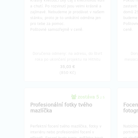
Krásný kvetoucí bílý čaj s květinovou vůní
Pokud n
a chutí. Po rozvinutí jsou velmi krásné a
zastavit
zajímavé. Nebudeme je prodávat v našem
domů 25
stánku, proto je to unikátní odměna jen
budeme 
pro tebe za pomoc.
Poštovn
Poštovné samozřejmě v ceně.
ceně.
Doručenia odmeny: na adresu, do štvrť
Dor
roka po ukončení projektu na Hithitu
mesiaca
35,03 €
(
850 Kč
)
zostáva 5
z 5
Profesionální fotky tvého
Focen
mazlíčka
fotog
Perfektní focení tvého mazlíčka, fotky v
Nabízíme
interiéru nebo profesionální focení v
portrétn
přírodě. Focení bude tvoje zvířátko bavit,
se skvě