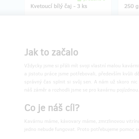
Kvetoucí bílý čaj - 3 ks
250 g
Krásný kvetoucí bílý čaj s květinovou vůní
Pokud n
a chutí. Po rozvinutí jsou velmi krásné a
zastavit
zajímavé. Nebudeme je prodávat v našem
domů 25
stánku, proto je to unikátní odměna jen
budeme 
pro tebe za pomoc.
Poštovn
Jak to začalo
Poštovné samozřejmě v ceně.
ceně.
Vždycky jsme si přáli mít svoji vlastní malou kavár
a jistotu práce jsme potřebovali, především kvůli dě
Doručenia odmeny: na adresu, do štvrť
Dor
správný čas splnit si svůj sen. A nám už skoro nic 
roka po ukončení projektu na Hithitu
mesiaca
35,03 €
náš záměr a rozhodli jsme se pro kavárnu pojízdnou
(
850 Kč
)
Co je náš cíl?
zostáva 5
z 5
Kavárnu máme, kávovary máme, zmrzlinovou vitrínu 
Profesionální fotky tvého
Focen
jedno nebude fungovat. Proto potřebujeme pomoc se 
mazlíčka
fotog