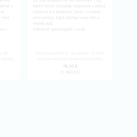
běrové
Za tvou podporu od nás dostaneš 1 kg
dávat v
balení horké čokolády rozpustné v mléce.
vě,
Výborná pro podzimní, zimní i chladné
 chuť
jarní večery, když zahřeje tvoje tělo a
hlavně duši.
no v
Poštovné samozřejmě v ceně.
, do
Doručenia odmeny: na adresu, do štvrť
 Hithitu
roka po ukončení projektu na Hithitu
78,30 €
(
1 900 Kč
)