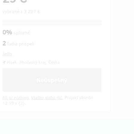
vybrané z
3 297 €
0%
splnené
2
ľudia prispeli
Jedlo
Písek, Jihočeský kraj, Česko
Neúspešný
All or nothing.
Všetko alebo nič.
Projekt skončil
12:19 v {2}.