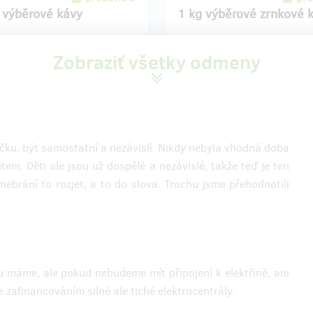
 výběrové kávy
1 kg výběrové zrnkové 
ám pomůžeš a nebudeš mít čas
Za tvou pomoc nabízíme 1 kg vý
Zobraziť všetky odmeny
 se v našem stánku, pošleme ti
zrnkové kávy, kterou budeme pro
0 g výběrové kávy, kterou
našem stánku. Vybírali jsme pečli
prodávat v našem stánku.
takže se můžeš těšit na lahodnou
é je samozřejmě započítáno v
luxusní kávy.
Poštovné je samozřejmě započítá
ceně.
ničku, být samostatní a nezávislí. Nikdy nebyla vhodná doba
tem. Děti ale jsou už dospělé a nezávislé, takže teď je ten
učenia odmeny: na adresu, do
Doručenia odmeny: na adresu
nebrání to rozjet, a to do slova. Trochu jsme přehodnotili
 po ukončení projektu na Hithitu
mesiaca po ukončení projektu na
39,15 €
74,18 €
.
(
950 Kč
)
(
1 800 Kč
)
zostáva 5
z 5
máme, ale pokud nebudeme mít připojení k elektřině, ani
í s profesionálním
zafinancováním silné ale tiché elektrocentrály.
rafem