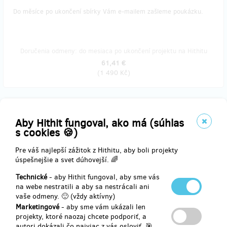
Do měsíce po ukončení sbírky Vám e-mailem zašleme poukázku.
Doručenia odmeny: do mesiaca po ukončení projektu na Hithitu
61,41 €
(
1 490 Kč
)
zostáva 27
z 30
Aby Hithit fungoval, ako má (súhlas
Zážitkový den - průvodčím na Báňském spěšném
s cookies 🍪)
vlaku
Pre váš najlepší zážitok z Hithitu, aby boli projekty
úspešnejšie a svet dúhovejší. 🌈
Zažijete den v uniformě- vyzkoušíte si, jaké to je obsluhovat
cestující v zážitkovém poznávacím vlaku kolem Ostravských a
Technické
- aby Hithit fungoval, aby sme vás
Karvinských dolů. :)
na webe nestratili a aby sa nestrácali ani
vaše odmeny. 🙂 (vždy aktívny)
V některém z Vámi zvolených termínů během prázdnin si můžete
Marketingové
- aby sme vám ukázali len
vyzkoušet odsloužit tříhodinovou směnu pod dohledem našeho
projekty, ktoré naozaj chcete podporiť, a
zkušeného vlakvedoucího na některém z Báňských spěšných vlaků z
autori dokázali čo najviac z vás osloviť. 🎯