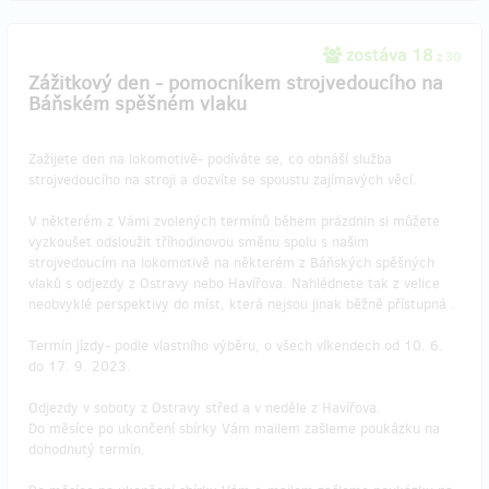
zostáva 18
z 30
Zážitkový den - pomocníkem strojvedoucího na
Báňském spěšném vlaku
Zažijete den na lokomotivě- podíváte se, co obnáší služba
strojvedoucího na stroji a dozvíte se spoustu zajímavých věcí.
V některém z Vámi zvolených termínů během prázdnin si můžete
vyzkoušet odsloužit tříhodinovou směnu spolu s našim
strojvedoucím na lokomotivě na některém z Báňských spěšných
vlaků s odjezdy z Ostravy nebo Havířova. Nahlédnete tak z velice
neobvyklé perspektivy do míst, která nejsou jinak běžně přístupná .
Termín jízdy- podle vlastního výběru, o všech víkendech od 10. 6.
do 17. 9. 2023.
Odjezdy v soboty z Ostravy střed a v neděle z Havířova.
Do měsíce po ukončení sbírky Vám mailem zašleme poukázku na
dohodnutý termín.