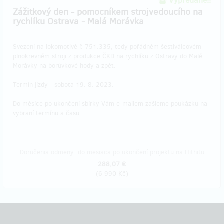
Vypredané!!
Zážitkový den - pomocníkem strojvedoucího na
rychlíku Ostrava - Malá Morávka
Svezení na lokomotivě ř. 751.335, tedy pořádném šestiválcovém
plnokrevném stroji z produkce ČKD na rychlíku z Ostravy do Malé
Morávky na borůvkové hody a zpět.
Termín jízdy - sobota 19. 8. 2023.
Do měsíce po ukončení sbírky Vám e-mailem zašleme poukázku na
vybraní termínu a času.
Doručenia odmeny: do mesiaca po ukončení projektu na Hithitu
288,07 €
(
6 990 Kč
)