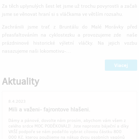
Za těch uplynulých šest let jsme už trochu povyrostli a začali
jsme se věnovat hraní si s vláčkama ve větším rozsahu.
Zachránili jsme trať z Bruntálu do Malé Morávky před
přeasfaltováním na cyklostezku a provozujeme zde naše
prázdninové historické výletní vláčky. Na jejich vozbu
nasazujeme naši lokomotivu-…
Viacej
Aktuality
8.4.2023
Mili a važeni- fajrontove hlašeni.
Dámy a pánové, dovolte nám prosím, abychom vám všem z
celého srdce MOC PODĚKOVALI! Jste naprosto báječní a díky
VAŠÍ podpoře se nám podařilo vybrat cílovou částku 800
000 Kč, kterou použijeme na nákup dvou osobních vagónů