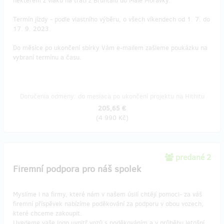
některém z vlaků na trati z Bruntálu do Malé Morávky.
Termín jízdy - podle vlastního výběru, o všech víkendech od 1. 7. do
17. 9. 2023.
Do měsíce po ukončení sbírky Vám e-mailem zašleme poukázku na
vybraní termínu a času.
Doručenia odmeny: do mesiaca po ukončení projektu na Hithitu
205,65 €
(
4 990 Kč
)
predané 2
Firemní podpora pro náš spolek
Myslíme i na firmy, které nám v našem úsilí chtějí pomoci- za váš
firemní příspěvek nabízíme poděkování za podporu v obou vozech,
které chceme zakoupit.
Uvedeme vaše logo uvnitř vozů s poděkováním a v průběhu letošní