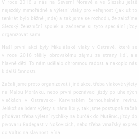
V roce 2016 u nás na Severní Moravě a ve Slezsku ještě
nejezdily mimořádné a výletní vlaky pro veřejnost (jak už to
tenkrát bylo běžné jinde) a tak jsme se rozhodli, že založíme
Slezský železniční spolek a začneme si tyto speciální jízdy
organizovat sami.
Naší první akcí byly Mikulášské vlaky v Ostravě, které se
v roce 2016 těšily obrovskému zájmu ze strany lidí, ale
hlavně dětí. To nám udělalo ohromnou radost a nakoplo nás
k další činnosti.
Začali jsme proto organizovat i jiné akce, třeba vlakové výlety
na Malou Morávku, nebo první poznávací jízdy po uhelných
vlečkách v Ostravsko- Karvinském černouhelném revíru.
Jelikož se lidem výlety s námi líbily, tak jsme postupně začali
přidávat třeba výletní rychlíky na burčák do Mutěnic, jízdy do
pivovaru Radegast v Nošovicích, nebo třeba vinařský expres
do Valtic na slavnosti vína.