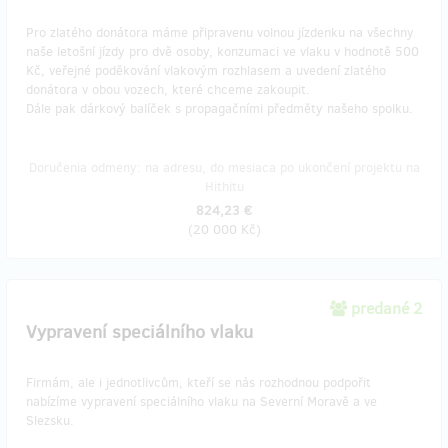
Pro zlatého donátora máme připravenu volnou jízdenku na všechny
naše letošní jízdy pro dvě osoby, konzumaci ve vlaku v hodnotě 500
Kč, veřejné poděkování vlakovým rozhlasem a uvedení zlatého
donátora v obou vozech, které chceme zakoupit.
Dále pak dárkový balíček s propagačními předměty našeho spolku.
Doručenia odmeny: na adresu, do mesiaca po ukončení projektu na
Hithitu
824,23 €
(
20 000 Kč
)
predané 2
Vypravení speciálního vlaku
Firmám, ale i jednotlivcům, kteří se nás rozhodnou podpořit
nabízíme vypravení speciálního vlaku na Severní Moravě a ve
Slezsku.