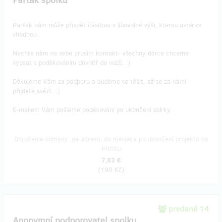
Parťák nám může přispět částkou v libovolné výši, kterou uzná za
vhodnou.
Nechte nám na sebe prosím kontakt- všechny dárce chceme
vypsat s poděkováním dovnitř do vozů. :)
Děkujeme Vám za podporu a budeme se těšit, až se za námi
přijdete svézt. :)
E-mailem Vám pošleme poděkování po ukončení sbírky.
Doručenia odmeny: na adresu, do mesiaca po ukončení projektu na
Hithitu
7,83 €
(
190 Kč
)
predané 14
Anonymní podporovatel spolku