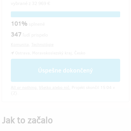
vybrané z
32 969 €
101%
splnené
347
ľudí prispelo
Komunita
,
Technológie
Ostrava, Moravskoslezský kraj, Česko
Úspešne dokončený
All or nothing.
Všetko alebo nič.
Projekt skončil 15:04 v
{2}.
Jak to začalo