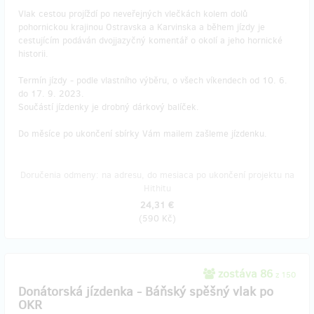
Vlak cestou projíždí po neveřejných vlečkách kolem dolů
pohornickou krajinou Ostravska a Karvinska a během jízdy je
cestujícím podáván dvojjazyčný komentář o okolí a jeho hornické
historii.
Termín jízdy - podle vlastního výběru, o všech víkendech od 10. 6.
do 17. 9. 2023.
Součástí jízdenky je drobný dárkový balíček.
Do měsíce po ukončení sbírky Vám mailem zašleme jízdenku.
Doručenia odmeny: na adresu, do mesiaca po ukončení projektu na
Hithitu
24,31 €
(
590 Kč
)
zostáva 86
z 150
Donátorská jízdenka - Báňský spěšný vlak po
OKR