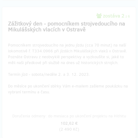
zostáva 2
z 6
Zážitkový den - pomocníkem strojvedoucího na
Mikulášských vlacích v Ostravě
Pomocníkem strojvedoucího na jednu jízdu (cca 70 minut) na naší
lokomotivě ř. T334.0966 při jízdách Mikulášských vlaků v Ostravě.
Poznáte Ostravu z neobvyklé perspektivy a vyzkoušíte si, jaké to
měli naši předkové při službě na dnes už historických strojích.
Termín jízd - sobota/neděle 2. a 3. 12. 2023.
Do měsíce po ukončení sbírky Vám e-mailem zašleme poukázku na
vybraní termínu a času.
Doručenia odmeny: do mesiaca po ukončení projektu na Hithitu
102,62 €
(
2 490 Kč
)