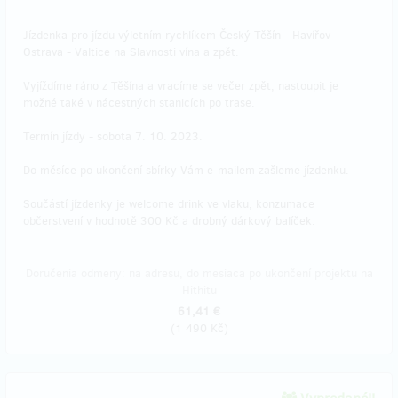
Jízdenka pro jízdu výletním rychlíkem Český Těšín - Havířov -
Ostrava - Valtice na Slavnosti vína a zpět.
Vyjíždíme ráno z Těšína a vracíme se večer zpět, nastoupit je
možné také v nácestných stanicích po trase.
Termín jízdy - sobota 7. 10. 2023.
Do měsíce po ukončení sbírky Vám e-mailem zašleme jízdenku.
Součástí jízdenky je welcome drink ve vlaku, konzumace
občerstvení v hodnotě 300 Kč a drobný dárkový balíček.
Doručenia odmeny: na adresu, do mesiaca po ukončení projektu na
Hithitu
61,41 €
(
1 490 Kč
)