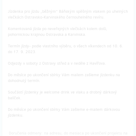
Jízdenka pro jízdu „běžným“ Báňským spěšným vlakem po uhelných
vlečkách Ostravsko-Karvinského černouhelného revíru.
Komentovaná jízda po neveřejných vlečkách kolem dolů,
pohornickou krajinou Ostravska a Karvinska.
Termín jízdy- podle vlastního výběru, o všech víkendech od 10. 6.
do 17. 9. 2023.
Odjezdy v soboty z Ostravy střed a v neděle z Havířova.
Do měsíce po ukončení sbírky Vám mailem zašleme jízdenku na
dohodnutý termín.
Součástí jízdenky je welcome drink ve vlaku a drobný dárkový
balíček.
Do měsíce po ukončení sbírky Vám zašleme e-mailem dárkovou
jízdenku.
Doručenia odmeny: na adresu, do mesiaca po ukončení projektu na