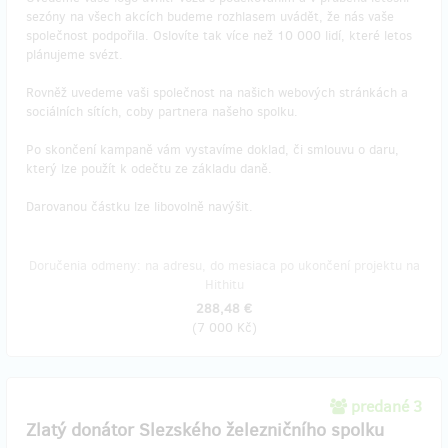
sezóny na všech akcích budeme rozhlasem uvádět, že nás vaše
společnost podpořila. Oslovíte tak více než 10 000 lidí, které letos
plánujeme svézt.
Rovněž uvedeme vaši společnost na našich webových stránkách a
sociálních sítích, coby partnera našeho spolku.
Po skončení kampaně vám vystavíme doklad, či smlouvu o daru,
který lze použít k odečtu ze základu daně.
Darovanou částku lze libovolně navýšit.
Doručenia odmeny: na adresu, do mesiaca po ukončení projektu na
Hithitu
288,48 €
(
7 000 Kč
)
predané 3
Zlatý donátor Slezského železničního spolku