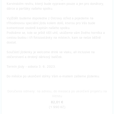
Karvinském revíru, který bude vypraven pouze a jen pro donátory,
dárce a parťáky našeho spolku.
Vyjíždět budeme dopoledne z Ostravy střed a pojedeme na
tříhodinovou speciální jízdu kolem dolů, kterou pro Vás bude
komentovat osobně kapitán našeho spolku.
Podíváme se, kde se ještě těží uhlí, ukážeme vám živého horníka a
cestou budou i tři fotozastávky na místech, kam se nelze běžně
dostat.
Součástí jízdenky je welcome drink ve vlaku, all inclusive na
občerstvení a drobný dárkový balíček.
Termín jízdy - sobota 3. 6. 2023.
Do měsíce po ukončení sbírky Vám e-mailem zašleme jízdenku.
Doručenia odmeny: na adresu, do mesiaca po ukončení projektu na
Hithitu
82,01 €
(
1 990 Kč
)