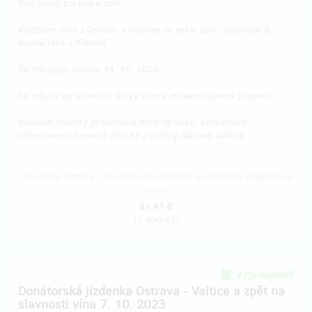
Burčákový pochod a zpět.
Vyjíždíme ráno z Ostravy a vracíme se večer zpět, nastoupit je
možné také v Přerově.
Termín jízdy- sobota 14. 10. 2023.
Do měsíce po ukončení sbírky Vám e-mailem zašleme jízdenku.
Součástí jízdenky je welcome drink ve vlaku, konzumace
občerstvení v hodnotě 300 Kč a drobný dárkový balíček.
Doručenia odmeny: na adresu, do mesiaca po ukončení projektu na
Hithitu
61,41 €
(
1 490 Kč
)
Vypredané!!
Donátorská jízdenka Ostrava - Valtice a zpět na
slavnosti vína 7. 10. 2023