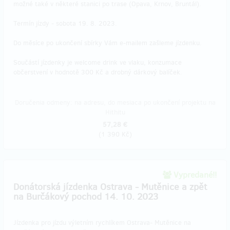
možné také v některé stanici po trase (Opava, Krnov, Bruntál).
Termín jízdy - sobota 19. 8. 2023.
Do měsíce po ukončení sbírky Vám e-mailem zašleme jízdenku.
Součástí jízdenky je welcome drink ve vlaku, konzumace
občerstvení v hodnotě 300 Kč a drobný dárkový balíček.
Doručenia odmeny: na adresu, do mesiaca po ukončení projektu na
Hithitu
57,28 €
(
1 390 Kč
)
Vypredané!!
Donátorská jízdenka Ostrava - Mutěnice a zpět
na Burčákový pochod 14. 10. 2023
Jízdenka pro jízdu výletním rychlíkem Ostrava- Mutěnice na