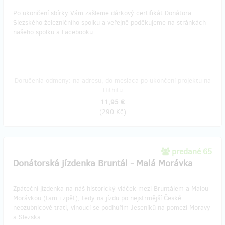
Po ukončení sbírky Vám zašleme dárkový certifikát Donátora
Slezského železničního spolku a veřejně poděkujeme na stránkách
našeho spolku a Facebooku.
Doručenia odmeny: na adresu, do mesiaca po ukončení projektu na
Hithitu
11,95 €
(
290 Kč
)
predané 65
Donátorská jízdenka Bruntál - Malá Morávka
Zpáteční jízdenka na náš historický vláček mezi Bruntálem a Malou
Morávkou (tam i zpět), tedy na jízdu po nejstrmější České
neozubnicové trati, vinoucí se podhůřím Jeseníků na pomezí Moravy
a Slezska.