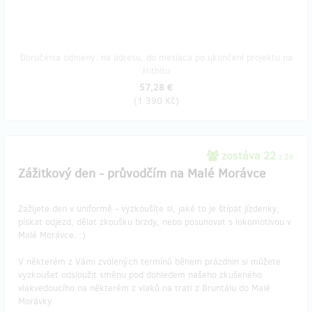
Doručenia odmeny: na adresu, do mesiaca po ukončení projektu na
Hithitu
57,28 €
(
1 390 Kč
)
zostáva 22
z 26
Zážitkový den - průvodčím na Malé Morávce
Zažijete den v uniformě - vyzkoušíte si, jaké to je štípat jízdenky,
pískat odjezd, dělat zkoušku brzdy, nebo posunovat s lokomotivou v
Malé Morávce. :)
V některém z Vámi zvolených termínů během prázdnin si můžete
vyzkoušet odsloužit směnu pod dohledem našeho zkušeného
vlakvedoucího na některém z vlaků na trati z Bruntálu do Malé
Morávky.