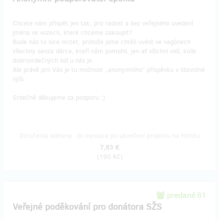
Chcete nám přispět jen tak, pro radost a bez veřejného uvedení
jména ve vozech, které chceme zakoupit?
Bude nás to sice mrzet, protože jsme chtěli uvést ve vagónech
všechny senza dárce, kteří nám pomohli, jen ať všichni vidí, kolik
dobrosrdečných lidí u nás je.
Ale právě pro Vás je tu možnost „anonymního“ příspěvku v libovolné
výši.
Srdečně děkujeme za podporu :)
Doručenia odmeny: do mesiaca po ukončení projektu na Hithitu
7,83 €
(
190 Kč
)
predané 61
Veřejné poděkování pro donátora SŽS