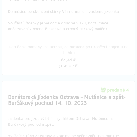
Do měsíce po ukončení sbírky Vám e-mailem zašleme jízdenku.
Součástí jízdenky je welcome drink ve vlaku, konzumace
občerstvení v hodnotě 300 Kč a drobný dárkový balíček.
Doručenia odmeny: na adresu, do mesiaca po ukončení projektu na
Hithitu
61,41 €
(
1 490 Kč
)
predané 4
Donátorská jízdenka Ostrava - Mutěnice a zpět-
Burčákový pochod 14. 10. 2023
Jízdenka pro jízdu výletním rychlíkem Ostrava- Mutěnice na
Burčákový pochod a zpět.
Vyjíždíme ráno z Ostravy a vracíme se večer zpět, nastoupit je