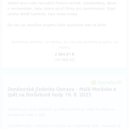
Ideální akce coby netradiční firemní večírek, teambuilding, dárek
k narozeninám, nebo oslava výročí firmy pro zaměstnance. Dojet
umíme téměř kamkoliv, kam vedou koleje.
Do roku po ukončení projektu Vám vypravíme vlak na přání.
Doručenia odmeny: na adresu, do roka po ukončení projektu na
Hithitu
2 884,81 €
(
70 000 Kč
)
Vypredané!!
Donátorská jízdenka Ostrava - Malá Morávka a
zpět na Borůvkové hody 19. 8. 2023
Jízdenka pro jízdu výletním rychlíkem Ostrava- Malá Morávka na
Borůvkové hody a zpět.
Vyjíždíme ráno z Ostravy a vracíme se v podvečer zpět, nastoupit je