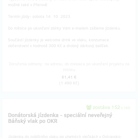
možné také v Přerově.
Termín jízdy- sobota 14. 10. 2023.
Do měsíce po ukončení sbírky Vám e-mailem zašleme jízdenku.
Součástí jízdenky je welcome drink ve vlaku, konzumace
občerstvení v hodnotě 300 Kč a drobný dárkový balíček.
Doručenia odmeny: na adresu, do mesiaca po ukončení projektu na
Hithitu
61,41 €
(
1 490 Kč
)
zostáva 152
z 160
​Donátorská jízdenka - speciální neveřejný
Báňský vlak po OKR
Jízdenka do zvláštního vlaku po uhelných vlečkách v Ostravsko-