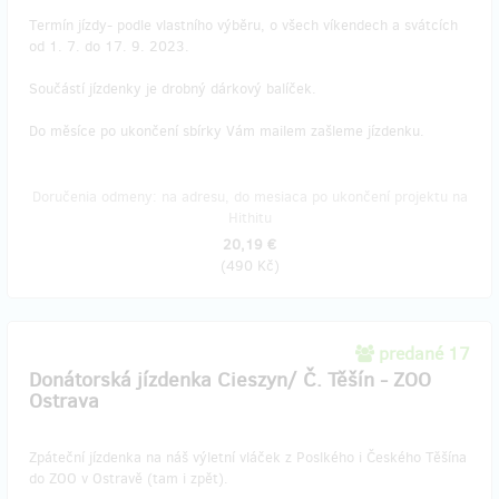
Termín jízdy- podle vlastního výběru, o všech víkendech a svátcích
od 1. 7. do 17. 9. 2023.
Součástí jízdenky je drobný dárkový balíček.
Do měsíce po ukončení sbírky Vám mailem zašleme jízdenku.
Doručenia odmeny: na adresu, do mesiaca po ukončení projektu na
Hithitu
20,19 €
(
490 Kč
)
predané 17
Donátorská jízdenka Cieszyn/ Č. Těšín - ZOO
Ostrava
Zpáteční jízdenka na náš výletní vláček z Poslkého i Českého Těšína
do ZOO v Ostravě (tam i zpět).