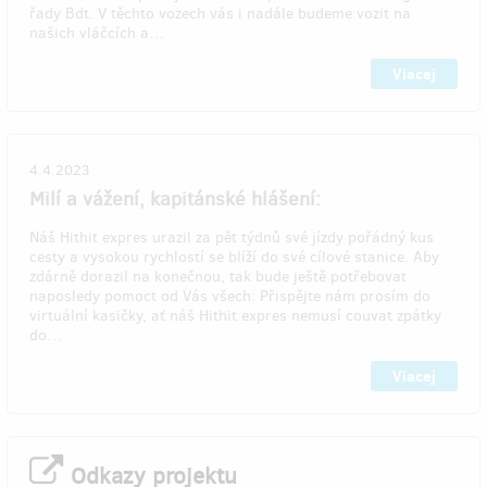
řady Bdt. V těchto vozech vás i nadále budeme vozit na
našich vláčcích a…
Viacej
4.4.2023
Milí a vážení, kapitánské hlášení:
Náš Hithit expres urazil za pět týdnů své jízdy pořádný kus
cesty a vysokou rychlostí se blíží do své cílové stanice. Aby
zdárně dorazil na konečnou, tak bude ještě potřebovat
naposledy pomoct od Vás všech: Přispějte nám prosím do
virtuální kasičky, ať náš Hithit expres nemusí couvat zpátky
do…
Viacej
Odkazy projektu