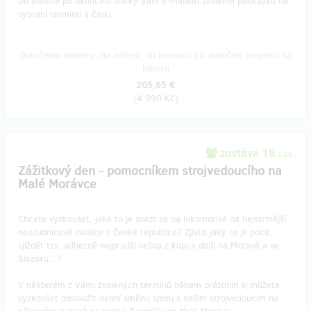
Do měsíce po ukončení sbírky Vám e-mailem zašleme poukázku na
vybraní termínu a času.
Doručenia odmeny: na adresu, do mesiaca po ukončení projektu na
Hithitu
205,65 €
(
4 990 Kč
)
zostáva 18
z 26
Zážitkový den - pomocníkem strojvedoucího na
Malé Morávce
Chcete vyzkoušet, jaké to je svézt se na lokomotivě na nejstrmější
neozubnicové lokálce v České republice? Zjistit jaký to je pocit,
sjíždět tzv. adhezně nejprudší sešup z kopce dolů na Moravě a ve
Slezsku...?
V některém z Vámi zvolených termínů během prázdnin si můžete
vyzkoušet odsloužit denní směnu spolu s našim strojvedoucím na