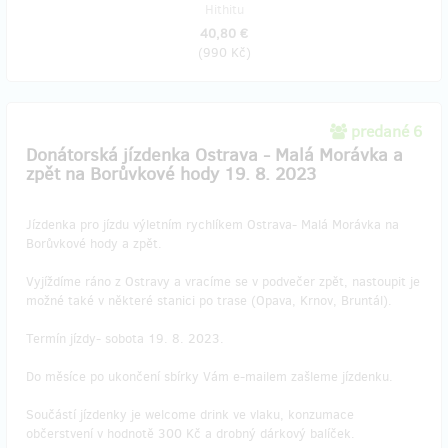
Hithitu
40,80 €
(
990 Kč
)
predané 6
Donátorská jízdenka Ostrava - Malá Morávka a
zpět na Borůvkové hody 19. 8. 2023
Jízdenka pro jízdu výletním rychlíkem Ostrava- Malá Morávka na
Borůvkové hody a zpět.
Vyjíždíme ráno z Ostravy a vracíme se v podvečer zpět, nastoupit je
možné také v některé stanici po trase (Opava, Krnov, Bruntál).
Termín jízdy- sobota 19. 8. 2023.
Do měsíce po ukončení sbírky Vám e-mailem zašleme jízdenku.
Součástí jízdenky je welcome drink ve vlaku, konzumace
občerstvení v hodnotě 300 Kč a drobný dárkový balíček.