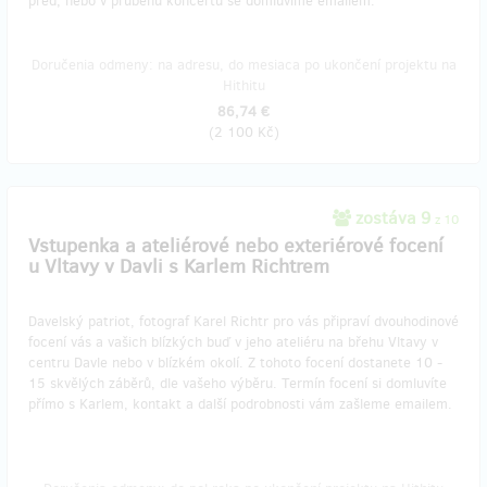
před, nebo v průběhu koncertu se domluvíme emailem.
Doručenia odmeny: na adresu, do mesiaca po ukončení projektu na
Hithitu
86,74 €
(
2 100 Kč
)
zostáva 9
z 10
Vstupenka a ateliérové nebo exteriérové focení
u Vltavy v Davli s Karlem Richtrem
Davelský patriot, fotograf Karel Richtr pro vás připraví dvouhodinové
focení vás a vašich blízkých buď v jeho ateliéru na břehu Vltavy v
centru Davle nebo v blízkém okolí. Z tohoto focení dostanete 10 -
15 skvělých záběrů, dle vašeho výběru. Termín focení si domluvíte
přímo s Karlem, kontakt a další podrobnosti vám zašleme emailem.