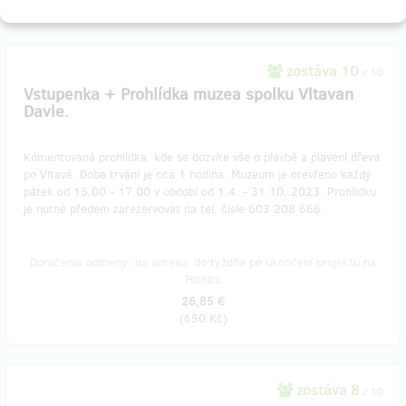
zostáva 10
z 10
Vstupenka + Prohlídka muzea spolku Vltavan
Davle.
Komentovaná prohlídka, kde se dozvíte vše o plavbě a plavení dřeva
po Vltavě. Doba trvání je cca 1 hodina. Muzeum je otevřeno každý
pátek od 15.00 - 17.00 v období od 1.4. - 31.10. 2023. Prohlídku
je nutné předem zarezervovat na tel. čísle 603 208 666.
Doručenia odmeny: na adresu, do týždňa po ukončení projektu na
Hithitu
26,85 €
(
650 Kč
)
zostáva 8
z 10