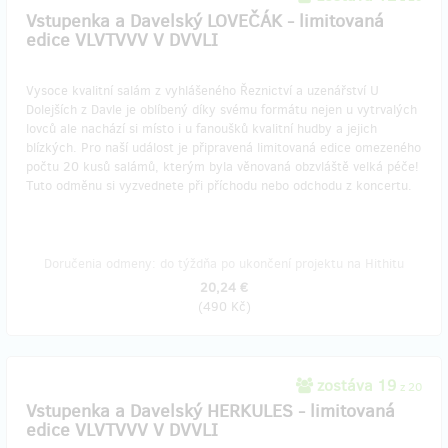
Vstupenka a Davelský LOVEČÁK - limitovaná
edice VLVTVVV V DVVLI
Vysoce kvalitní salám z vyhlášeného Řeznictví a uzenářství U
Dolejších z Davle je oblíbený díky svému formátu nejen u vytrvalých
lovců ale nachází si místo i u fanoušků kvalitní hudby a jejich
blízkých. Pro naší událost je připravená limitovaná edice omezeného
počtu 20 kusů salámů, kterým byla věnovaná obzvláště velká péče!
Tuto odměnu si vyzvednete při příchodu nebo odchodu z koncertu.
Doručenia odmeny: do týždňa po ukončení projektu na Hithitu
20,24 €
(
490 Kč
)
zostáva 19
z 20
Vstupenka a Davelský HERKULES - limitovaná
edice VLVTVVV V DVVLI