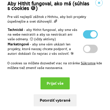
Aby Hithit fungoval, ako má (súhlas
příchodu nebo odchodu z koncertu.
s cookies 🍪)
Pre váš najlepší zážitok z Hithitu, aby boli projekty
úspešnejšie a svet dúhovejší. 🌈
Doručenia odmeny: do týždňa po ukončení projektu na Hithitu
24,78 €
Technické
- aby Hithit fungoval, aby sme vás
(
600 Kč
)
na webe nestratili a aby sa nestrácali ani
vaše odmeny. 🙂 (vždy aktívny)
Marketingové
- aby sme vám ukázali len
projekty, ktoré naozaj chcete podporiť, a
zostáva 9
z 10
autori dokázali čo najviac z vás osloviť. 🎯
Vstupenka a CD Spass muss immer sein - s
věnováním
O cookies sa môžete dozvedieť viac na stránke
Súkromie
kde
môžete tiež zmeniť vaše nastavenia.
Věnování kapely konkrétnímu fanouškovi. Tuto odměnu si
vyzvednete při příchodu nebo odchodu z koncertu.
Doručenia odmeny: na adresu, do mesiaca po ukončení projektu na
Hithitu
26,85 €
(
650 Kč
)