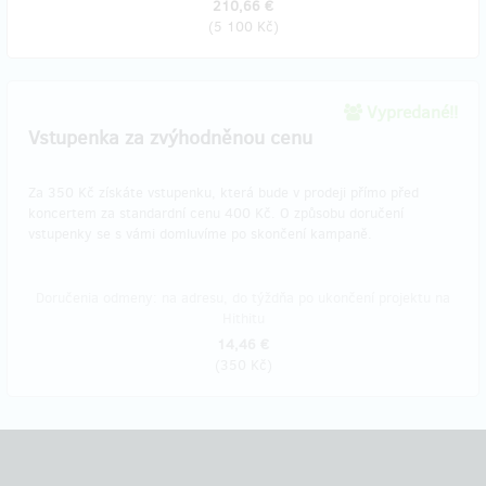
210,66 €
(
5 100 Kč
)
Vypredané!!
Vstupenka za zvýhodněnou cenu
Za 350 Kč získáte vstupenku, která bude v prodeji přímo před
koncertem za standardní cenu 400 Kč. O způsobu doručení
vstupenky se s vámi domluvíme po skončení kampaně.
Doručenia odmeny: na adresu, do týždňa po ukončení projektu na
Hithitu
14,46 €
(
350 Kč
)