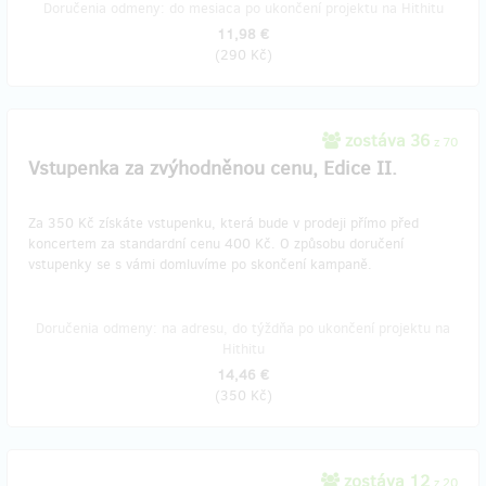
Doručenia odmeny: do mesiaca po ukončení projektu na Hithitu
11,98 €
(
290 Kč
)
zostáva 36
z 70
Vstupenka za zvýhodněnou cenu, Edice II.
Za 350 Kč získáte vstupenku, která bude v prodeji přímo před
koncertem za standardní cenu 400 Kč. O způsobu doručení
vstupenky se s vámi domluvíme po skončení kampaně.
Doručenia odmeny: na adresu, do týždňa po ukončení projektu na
Hithitu
14,46 €
(
350 Kč
)
zostáva 12
z 20