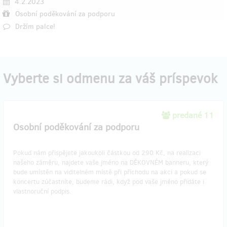
4.2.2023
Osobní poděkování za podporu
Držím palce!
Vyberte si odmenu za váš príspevok
predané 11
Osobní poděkování za podporu
Pokud nám přispějete jakoukoli částkou od 290 Kč, na realizaci
našeho záměru, najdete vaše jméno na DĚKOVNÉM banneru, který
bude umístěn na viditelném místě při příchodu na akci a pokud se
koncertu zúčastníte, budeme rádi, když pod vaše jméno přidáte i
vlastnoruční podpis.