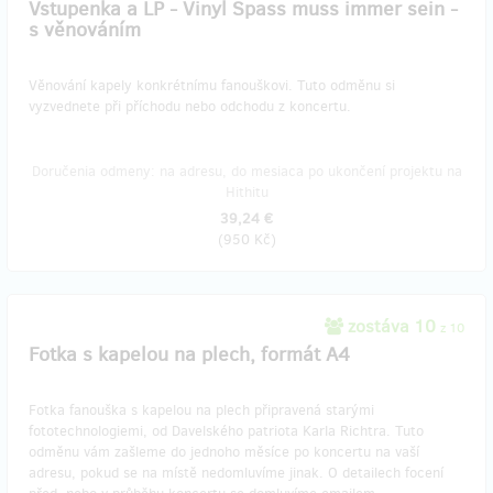
Vstupenka a LP - Vinyl Spass muss immer sein -
s věnováním
Věnování kapely konkrétnímu fanouškovi. Tuto odměnu si
vyzvednete při příchodu nebo odchodu z koncertu.
Doručenia odmeny: na adresu, do mesiaca po ukončení projektu na
Hithitu
39,24 €
(
950 Kč
)
zostáva 10
z 10
Fotka s kapelou na plech, formát A4
Fotka fanouška s kapelou na plech připravená starými
fototechnologiemi, od Davelského patriota Karla Richtra. Tuto
odměnu vám zašleme do jednoho měsíce po koncertu na vaší
adresu, pokud se na místě nedomluvíme jinak. O detailech focení