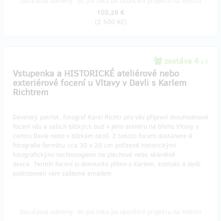
Doručenia odmeny: do pol roka po ukončení projektu na Hithitu
103,26 €
(
2 500 Kč
)
zostáva 4
z 5
Vstupenka a HISTORICKÉ ateliérové nebo
exteriérové focení u Vltavy v Davli s Karlem
Richtrem
Davelský patriot, fotograf Karel Richtr pro vás připraví dvouhodinové
focení vás a vašich blízkých buď v jeho ateliéru na břehu Vltavy v
centru Davle nebo v blízkém okolí. Z tohoto focení dostanete 4
fotografie formátu cca 30 x 20 cm pořízené historickými
fotografickými technologiemi na plechové nebo skleněné
desce. Termín focení si domluvíte přímo s Karlem, kontakt a další
podrobnosti vám zašleme emailem.
Doručenia odmeny: do pol roka po ukončení projektu na Hithitu