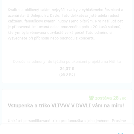
Kvalitní a oblíbený salám nejvyšší kvality z vyhlášeného Řeznictví a
uzenářství U Dolejších z Davle. Tato delikatesa jistě udělá radost
každému fanouškovi kvalitní hudby i jeho blízkým. Pro naší událost
je připravená limitovaná edice omezeného počtu 20 kusů salámů,
kterým byla věnovaná obzvláště velká péče! Tuto odměnu si
vyzvednete při příchodu nebo odchodu z koncertu.
Doručenia odmeny: do týždňa po ukončení projektu na Hithitu
24,37 €
(
590 Kč
)
zostáva 28
z 50
Vstupenka a triko VLTVVV V DVVLI vám na míru!
Unikátní personifikované triko pro fanouška s jeho jménem. Prosíme
o uvedení vaší velikost a jména, které bude chtít mít na zadní
straně trika, do objednávky. Tuto odměnu si vyzvednete při