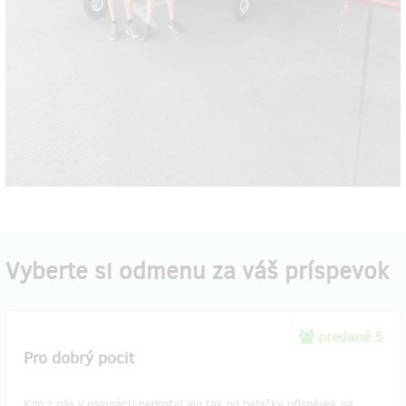
Vyberte si odmenu za váš príspevok
predané 5
Pro dobrý pocit
Kdo z nás v osmnácti nedostal jen tak od babičky příspěvek na