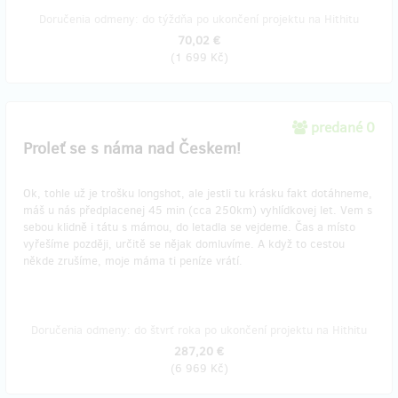
Doručenia odmeny: do týždňa po ukončení projektu na Hithitu
70,02 €
(
1 699 Kč
)
predané 0
Proleť se s náma nad Českem!
Ok, tohle už je trošku longshot, ale jestli tu krásku fakt dotáhneme,
máš u nás předplacenej 45 min (cca 250km) vyhlídkovej let. Vem s
sebou klidně i tátu s mámou, do letadla se vejdeme. Čas a místo
vyřešíme později, určitě se nějak domluvíme. A když to cestou
někde zrušíme, moje máma ti peníze vrátí.
Doručenia odmeny: do štvrť roka po ukončení projektu na Hithitu
287,20 €
(
6 969 Kč
)