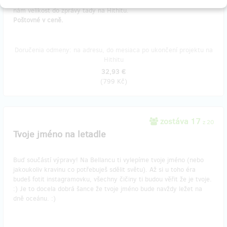
Kup tričko, staň se šílencem. Dodání poštou do konce února, hoď
nám velikost do zprávy tady na Hithitu.
Poštovné v ceně.
Doručenia odmeny: na adresu, do mesiaca po ukončení projektu na
Hithitu
32,93 €
(
799 Kč
)
zostáva 17
z 20
Tvoje jméno na letadle
Buď součástí výpravy! Na Bellancu ti vylepíme tvoje jméno (nebo
jakoukoliv kravinu co potřebuješ sdělit světu). Až si u toho éra
budeš fotit instagramovku, všechny čičiny ti budou věřit že je tvoje.
:) Je to docela dobrá šance že tvoje jméno bude navždy ležet na
dně oceánu. :)