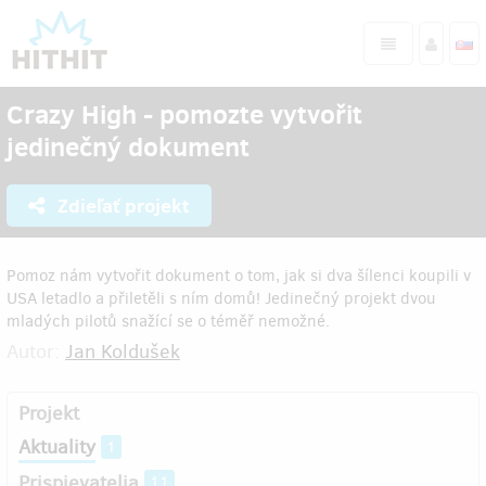
Crazy High - pomozte vytvořit
jedinečný dokument
Zdieľať projekt
Pomoz nám vytvořit dokument o tom, jak si dva šílenci koupili v
USA letadlo a přiletěli s ním domů! Jedinečný projekt dvou
mladých pilotů snažící se o téměř nemožné.
Autor:
Jan Koldušek
Projekt
Aktuality
1
Prispievatelia
11