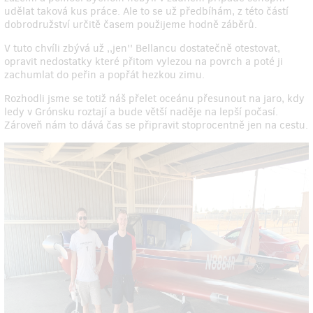
udělat taková kus práce. Ale to se už předbíhám, z této částí
dobrodružství určitě časem použijeme hodně záběrů.
V tuto chvíli zbývá už ,,jen'' Bellancu dostatečně otestovat,
opravit nedostatky které přitom vylezou na povrch a poté ji
zachumlat do peřin a popřát hezkou zimu.
Rozhodli jsme se totiž náš přelet oceánu přesunout na jaro, kdy
ledy v Grónsku roztají a bude větší naděje na lepší počasí.
Zároveň nám to dává čas se připravit stoprocentně jen na cestu.