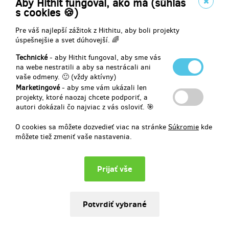
Aby Hithit fungoval, ako má (súhlas
(
169 Kč
)
s cookies 🍪)
Pre váš najlepší zážitok z Hithitu, aby boli projekty
úspešnejšie a svet dúhovejší. 🌈
zostáva 197
z 200
Vstupenka na premiéru dokumentu
Technické
- aby Hithit fungoval, aby sme vás
na webe nestratili a aby sa nestrácali ani
vaše odmeny. 🙂 (vždy aktívny)
Kup lístek a užij fajn večer. :) Podle míry zájmu upřesníme datum a
Marketingové
- aby sme vám ukázali len
místo po skončení projektu.
projekty, ktoré naozaj chcete podporiť, a
autori dokázali čo najviac z vás osloviť. 🎯
O cookies sa môžete dozvedieť viac na stránke
Súkromie
kde
Doručenia odmeny: do štvrť roka po ukončení projektu na Hithitu
môžete tiež zmeniť vaše nastavenia.
19,33 €
(
469 Kč
)
predané 1
Tričko Crazy High