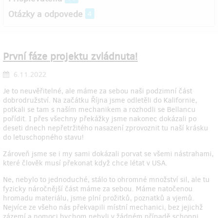
Otázky a odpovede
4
První fáze projektu zvládnuta!
6.11.2022
Je to neuvěřitelné, ale máme za sebou naši podzimní část
dobrodružství. Na začátku Října jsme odletěli do Kalifornie,
potkali se tam s naším mechanikem a rozhodli se Bellancu
pořídit. I přes všechny překážky jsme nakonec dokázali po
deseti dnech nepřetržitého nasazení zprovoznit tu naší krásku
do letuschopného stavu!
Zároveň jsme se i my sami dokázali porvat se všemi nástrahami,
které člověk musí překonat když chce létat v USA.
Ne, nebylo to jednoduché, stálo to ohromné množství sil, ale tu
fyzicky náročnější část máme za sebou. Máme natočenou
hromadu materiálu, jsme plní prožitků, poznatků a vjemů.
Nejvíce ze všeho nás překvapili místní mechanici, bez jejichž
zázemí a pomoci bychom nebyli v žádném případě schopni