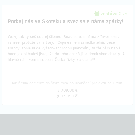
zostáva 2
z 2
Potkej nás ve Skotsku a svez se s náma zpátky!
Wow, tak ty seš dobrej šílenec. Snad se to s náma z Invernessu
vznese, protože váha tvejch Cojones neni zanedbatelná. Beze
srandy: tohle bude vyžadovat trochu plánování, takže nám napiš
hned jak si budeš jistej, že do toho chceš jít a domluvíme detaily. A
hlavně nám vem s sebou z Česka řízky v alobalu!!!
Doručenia odmeny: do štvrť roka po ukončení projektu na Hithitu
3 709,00 €
(
89 999 Kč
)