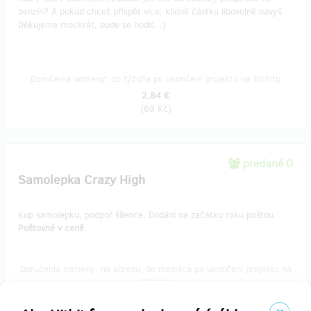
benzín? A pokud chceš přispět více, klidně částku libovolně navyš.
Děkujeme mockrát, bude se hodit. :)
Doručenia odmeny: do týždňa po ukončení projektu na Hithitu
2,84 €
(
69 Kč
)
predané 0
Samolepka Crazy High
Kup samolepku, podpoř šílence. Dodání na začátku roku poštou.
Poštovné v ceně.
Doručenia odmeny: na adresu, do mesiaca po ukončení projektu na
Hithitu
6,96 €