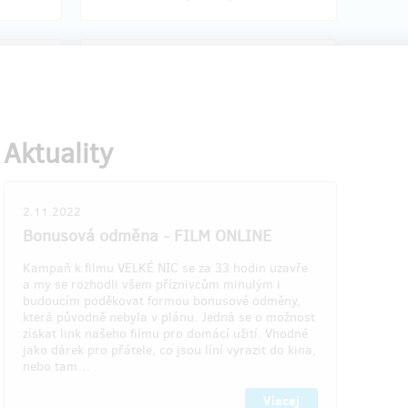
164
zostáva 3
z 170
z 7
SLAVNOSTNÍ PRAŽSKÁ
PREMIÉRA + plakát
Aktuality
Účast na slavnostní pražské premiéře v
éru
druhé půlce února 2023 s následným
 z
večírkem včetně rautu pro dvě osoby. A
2.11.2022
domů si odnesete filmový plakát od
Bonusová odměna - FILM ONLINE
grafika Štěpána Malovce.
uest
Kampaň k filmu VELKÉ NIC se za 33 hodin uzavře
ze s
Pozvánku, vstupenky a termín premiéry
a my se rozhodli všem příznivcům minulým i
kát!
Vám zašleme e-mailem.
budoucím poděkovat formou bonusové odměny,
která původně nebyla v plánu. Jedná se o možnost
získat link našeho filmu pro domácí užití. Vhodné
jako dárek pro přátele, co jsou líní vyrazit do kina,
nebo tam…
oka po
Doručenia odmeny: do štvrť roka po
tu
ukončení projektu na Hithitu
Viacej