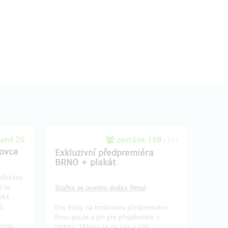
oka po
Doručenia odmeny: do pol roka po
tu
ukončení projektu na Hithitu
144,24 €
(
3 500 Kč
)
dané!!
kem a
ané 29
zostáva 168
z 237
žské
ovce
střižnou
Exkluzivní předpremiéra
 Můžete
BRNO + plakát
fického
 část
ý se
Staňte se prvními diváky filmu!
t. A
myká…
od
ů.
Dva lístky na brněnskou předpremiéru
a &
filmu pouze a jen pro přispěvatele z
ed!
ovnu,
Hithitu. Těšíme se na Vás a Váš