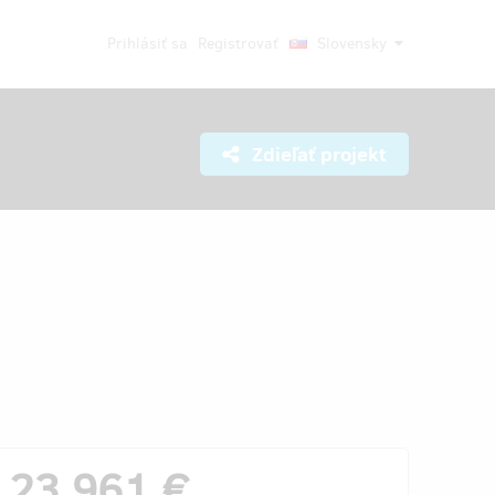
Prihlásiť sa
Registrovať
Slovensky
Zdieľať projekt
23 961 €