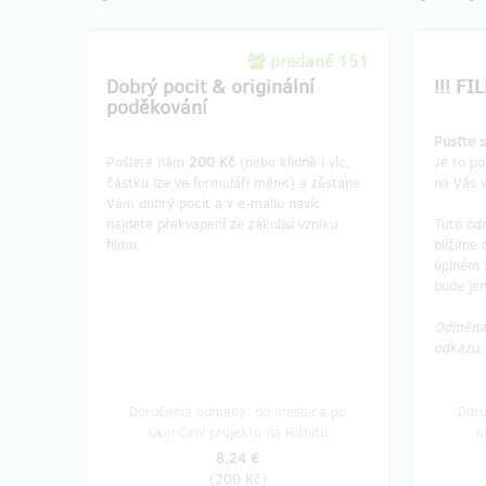
predané 151
Dobrý pocit & originální
!!! FI
poděkování
Pusťte s
Pošlete nám
200 Kč
(nebo klidně i víc,
Je to po
částku lze ve formuláři měnit) a zůstane
na Vás v
Vám dobrý pocit a v e-mailu navíc
najdete překvapení ze zákulisí vzniku
Tuto od
filmu.
blížíme 
úplném 
bude jen
Odměna 
odkazu
Doručenia odmeny: do mesiaca po
Doru
ukončení projektu na Hithitu
u
8,24 €
(
200 Kč
)