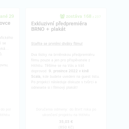
ané 29
zostáva 168
z 237
ovce
Exkluzivní předpremiéra
BRNO + plakát
fického
ý se
Staňte se prvními diváky filmu!
myká…
ů.
Dva lístky na brněnskou předpremiéru
filmu pouze a jen pro přispěvatele z
ovnu,
Hithitu. Těšíme se na Vás a Váš
doprovod
9. prosince 2022 v kině
Scala,
kde budete uvedeni na guest listu.
Po projekci následuje diskuze s tvůrci a
odnesete si i filmový plakát!
do pol
Doručenia odmeny: do štvrť roka po
ithitu
ukončení projektu na Hithitu
35,03 €
(
850 Kč
)