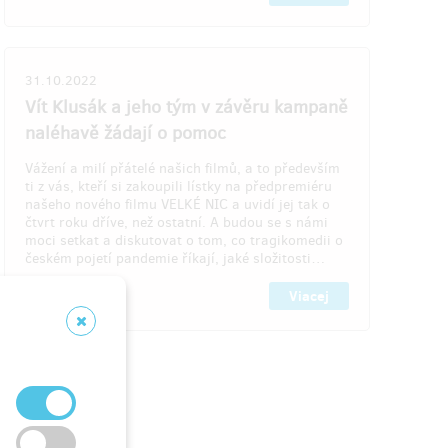
144,24 €
(
3 500 Kč
)
31.10.2022
Vít Klusák a jeho tým v závěru kampaně
va 1
zostáva 25
z 5
z 30
naléhavě žádají o pomoc
Staňte se PARTNEREM filmu
mem
Vážení a milí přátelé našich filmů, a to především
ti z vás, kteří si zakoupili lístky na předpremiéru
Staňte se
partnerem filmu
. Vaše jméno
našeho nového filmu VELKÉ NIC a uvidí jej tak o
uvedeme v závěrečných titulcích filmu. A
čtvrt roku dříve, než ostatní. A budou se s námi
ažské
také Vám poděkujeme na Slavnostní
moci setkat a diskutovat o tom, co tragikomedii o
střižnou
pražské premiéře, jíž se pochopitelně s
českém pojetí pandemie říkají, jaké složitosti…
 Můžete
doprovodem můžete zúčastnit. A získáte
i podepsaný filmový plakát.
Viacej
 část
t. A
od
a &
ed!
. Termín
ailem.