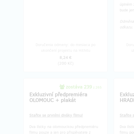
úplném 
Podrobn
bude jen
e-mailu
Odměna 
odkazu
Doručenia odmeny: do štvrť roka po
Doru
ukončení projektu na Hithitu
u
144,24 €
Doručenia odmeny: do mesiaca po
Doru
(
3 500 Kč
)
ukončení projektu na Hithitu
u
8,24 €
(
200 Kč
)
zostáva 239
z 265
Exkluzivní předpremiéra
Exklu
OLOMOUC + plakát
HRADE
Staňte se prvními diváky filmu!
Staňte s
Dva lístky na olomouckou předpremiéru
Dva lís
filmu pouze a jen pro přispěvatele z
filmu po