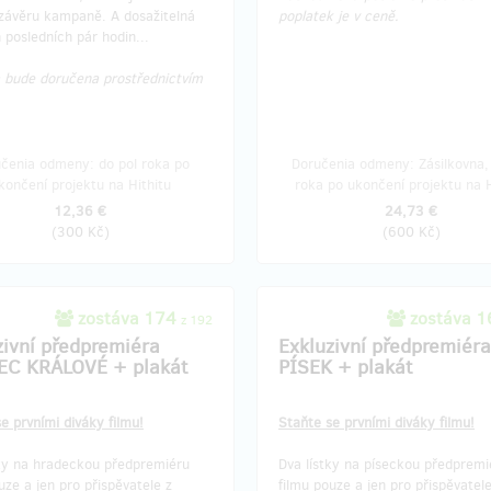
závěru kampaně. A dosažitelná
poplatek je v ceně.
osti a termín spolu domluvíme po
Odměna je určena pro dvě osoby
 posledních pár hodin...
.
a podrobnosti si upřesníme e-m
bude doručena prostřednictvím
.
čenia odmeny: do pol roka po
Doručenia odmeny: do štvrť r
končení projektu na Hithitu
ukončení projektu na Hithi
148,36 €
247,27 €
čenia odmeny: do pol roka po
Doručenia odmeny: Zásilkovna, 
(
3 600 Kč
)
(
6 000 Kč
)
končení projektu na Hithitu
roka po ukončení projektu na H
12,36 €
24,73 €
(
300 Kč
)
(
600 Kč
)
zostáva 174
zostáva 
z 192
zivní předpremiéra
Exkluzivní předpremiéra
C KRÁLOVÉ + plakát
PÍSEK + plakát
e prvními diváky filmu!
Staňte se prvními diváky filmu!
tky na hradeckou předpremiéru
Dva lístky na píseckou předpremi
uze a jen pro přispěvatele z
filmu pouze a jen pro přispěvatele