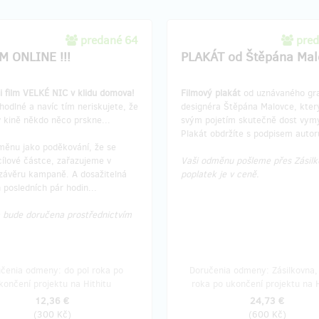
predané 64
pred
LM ONLINE !!!
PLAKÁT od Štěpána Mal
i film VELKÉ NIC v klidu domova!
Filmový plakát
od uznávaného gra
hodlné a navíc tím neriskujete, že
designéra Štěpána Malovce, kter
 kině někdo něco prskne...
svým pojetím skutečně dost vy
Plakát obdržíte s podpisem autor
měnu jako poděkování, že se
cílové částce, zařazujeme v
Vaši odměnu pošleme přes Zásilk
závěru kampaně. A dosažitelná
poplatek je v ceně.
 posledních pár hodin...
bude doručena prostřednictvím
.
čenia odmeny: do pol roka po
Doručenia odmeny: Zásilkovna, 
končení projektu na Hithitu
roka po ukončení projektu na H
12,36 €
24,73 €
(
300 Kč
)
(
600 Kč
)