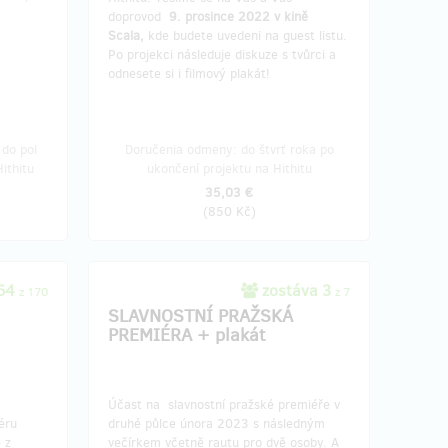
doprovod
9. prosince 2022 v kině
. Termín
Scala,
kde budete uvedeni na guest listu.
ailem.
Po projekci následuje diskuze s tvůrci a
odnesete si i filmový plakát!
oka po
tu
do pol
Doručenia odmeny: do štvrť roka po
ithitu
ukončení projektu na Hithitu
35,03 €
(
850 Kč
)
164
zostáva 3
z 170
z 7
SLAVNOSTNÍ PRAŽSKÁ
PREMIÉRA + plakát
Účast na slavnostní pražské premiéře v
éru
druhé půlce února 2023 s následným
 z
večírkem včetně rautu pro dvě osoby. A