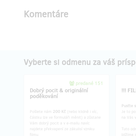
Komentáre
Doručenia odmeny: do pol roka po
Doruč
ukončení projektu na Hithitu
u
1 442,41 €
(
35 000 Kč
)
Vypredané!!
Vyberte si odmenu za váš prís
SLAVNOSTNÍ PRAŽSKÁ
Zážit
PREMIÉRA + plakát
POMOC
záchr
predané 151
Účast na
slavnostní pražské premiéře
v
Dobrý pocit & originální
!!! FI
druhé půlce února 2023 s následným
Věděli b
poděkování
večírkem včetně rautu pro dvě osoby. A
tramvaji
domů si odnesete filmový plakát od
- Absol
Pusťte s
grafika Štěpána Malovce.
půldenní
Pošlete nám
200 Kč
(nebo klidně i víc,
Je to po
vedením
částku lze ve formuláři měnit) a zůstane
na Vás v
Pozvánku, vstupenky a termín premiéry
záchran
Vám dobrý pocit a v e-mailu navíc
Vám zašleme e-mailem.
Učit vás
najdete překvapení ze zákulisí vzniku
Tuto od
zachraňu
filmu.
blížíme 