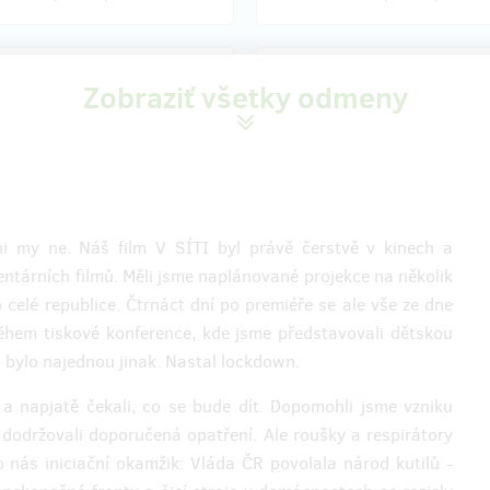
zostáva 174
zostáva 
z 192
Zobraziť všetky odmeny
zivní předpremiéra
Exkluzivní předpremiéra
C KRÁLOVÉ + plakát
PÍSEK + plakát
e prvními diváky filmu!
Staňte se prvními diváky filmu!
tky na hradeckou předpremiéru
Dva lístky na píseckou předpremi
 my ne. Náš film V SÍTI byl právě čerstvě v kinech a
uze a jen pro přispěvatele z
filmu pouze a jen pro přispěvatele
 Těšíme se na Vás a Váš
Hithitu. Těšíme se na Vás a Váš
entárních filmů. Měli jsme naplánované projekce na několik
od
10. ledna 2023 kině Bio
doprovod
11. ledna 2023 v kině
celé republice. Čtrnáct dní po premiéře se ale vše ze dne
, kde budete uvedeni na guest
Portyč,
kde budete uvedeni na g
o projekci následuje diskuze s
listu. Po projekci následuje disku
ěhem tiskové konference, kde jsme představovali dětskou
 odnesete si i filmový plakát.
tvůrci a odnesete si i filmový pla
 bylo najednou jinak. Nastal lockdown.
 a napjatě čekali, co se bude dít. Dopomohli jsme vzniku
y dodržovali doporučená opatření. Ale roušky a respirátory
enia odmeny: do štvrť roka po
Doručenia odmeny: do štvrť r
o nás iniciační okamžik: Vláda ČR povolala národ kutilů -
končení projektu na Hithitu
ukončení projektu na Hithi