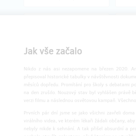
zostáva 239
z 265
Exkluzivní předpremiéra
Exklu
OLOMOUC + plakát
HRADE
Jak vše začalo
Staňte se prvními diváky filmu!
Staňte s
Dva lístky na olomouckou předpremiéru
Dva lís
Nikdo z nás asi nezapomene na březen 2020. Ani
filmu pouze a jen pro přispěvatele z
filmu po
Hithitu. Těšíme se na Vás a Váš
Hithitu.
přepisoval historické tabulky v návštěvnosti dokum
doprovod
8. prosince v kině Metropol,
doprov
měsíců dopředu. Promítání pro školy s debatami po 
kde budete uvedeni na guest listu. Po
Centra
l
projekci následuje diskuze s tvůrci a
listu. P
na den zrušilo. Nouzový stav byl vyhlášen právě b
odnesete si i filmový plakát!
tvůrci a
verzi filmu a následnou osvětovou kampaň. Všechno
Prvních pár dní jsme se jako všichni zavřeli doma
virálního videa, ve kterém lékaři žádali občany, ab
Doručenia odmeny: do štvrť roka po
Doruč
nebyly nikde k sehnání. A tak přišel absurdní a pr
ukončení projektu na Hithitu
u