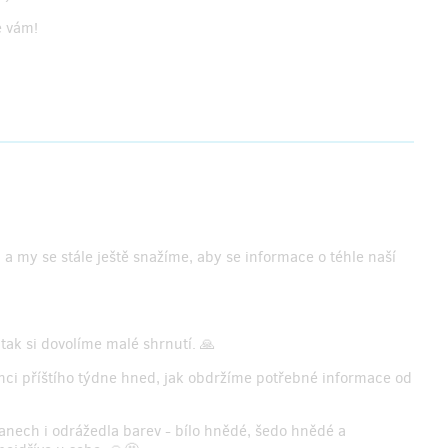
e vám!
 my se stále ještě snažíme, aby se informace o téhle naší
ak si dovolíme malé shrnutí. 🙏
ci příštího týdne hned, jak obdržíme potřebné informace od
nech i odrážedla barev - bílo hnědé, šedo hnědé a