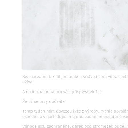
Sice se zatím brodil jen tenkou vrstvou čerstvého sněh
užíval.
A co to znamená pro vás, přispěvatele? :)
Že už se brzy dočkáte!
Tento týden nám dovezou lyže z výroby, rychle povolám
expedici a v následujícím týdnu začneme postupně va
Vánoce jsou zachráněné, dárek pod stromeček bude! ;