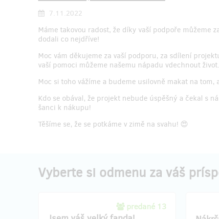
7.11.2022
Máme takovou radost, že díky vaší podpoře můžeme zač
dodali co nejdříve!
Moc vám děkujeme za vaší podporu, za sdílení projektu
vaší pomoci můžeme našemu nápadu vdechnout život
Moc si toho vážíme a budeme usilovně makat na tom, ab
Kdo se obával, že projekt nebude úspěšný a čekal s n
šanci k nákupu!
Těšíme se, že se potkáme v zimě na svahu! 😍
Vyberte si odmenu za váš prís
predané 13
Jsem váš velký fanda!