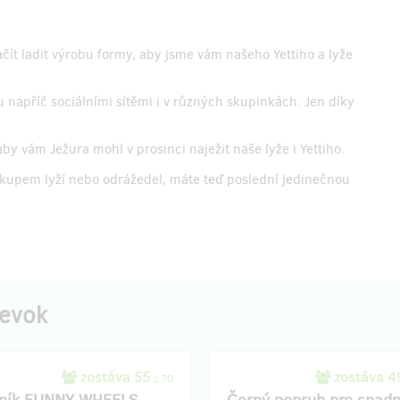
ít ladit výrobu formy, aby jsme vám našeho Yettiho a lyže
 napříč sociálními sítěmi i v různých skupinkách. Jen díky
.
y vám Ježura mohl v prosinci naježit naše lyže i Yettiho.
ákupem lyží nebo odrážedel, máte teď poslední jedinečnou
pevok
zostáva 55
zostáva 
z 70