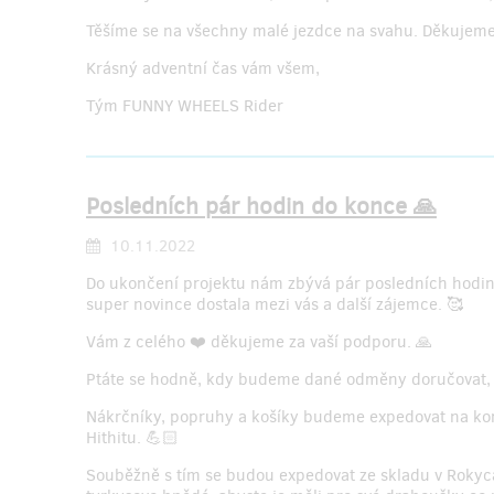
Těšíme se na všechny malé jezdce na svahu. Děkujem
Krásný adventní čas vám všem,
Tým FUNNY WHEELS Rider
Posledních pár hodin do konce 🙏
10.11.2022
Do ukončení projektu nám zbývá pár posledních hodin a
super novince dostala mezi vás a další zájemce. 🥰
Vám z celého ❤️ děkujeme za vaší podporu. 🙏
Ptáte se hodně, kdy budeme dané odměny doručovat, t
Nákrčníky, popruhy a košíky budeme expedovat na kon
Hithitu. 💪🏻
Souběžně s tím se budou expedovat ze skladu v Rokyca