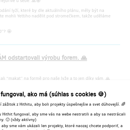
nejdříve u sebe. 🙏🤩
ání lyží, které by dle aktuálního plánu, měly být na
ste mohli Yettiho nadělit pod stromečkem, takže uděláme
0”? 🤩
 odstartovali výrobu forem. 🙏
ali “makat” na formě pro naše lyže a to jen díky vám. 🙏
s v našem projektu. 🤩
 fungoval, ako má (súhlas s cookies 🍪)
škeré detaily formy, aby vše dopadlo na 1. ☺️
í zážitok z Hithitu, aby boli projekty úspešnejšie a svet dúhovejší. 🌈
ci přibalit našemu Ježurovi pod stromeček. 🎄
 Hithit fungoval, aby sme vás na webe nestratili a aby sa nestrácali
y. 🙂 (vždy aktívny)
 aby sme vám ukázali len projekty, ktoré naozaj chcete podporiť, a