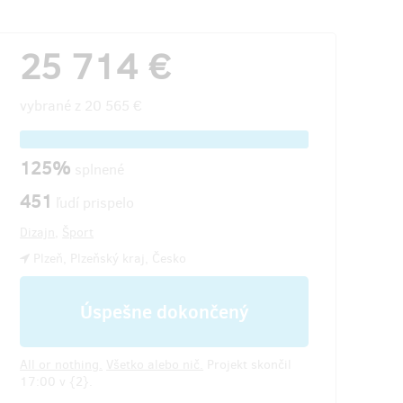
25 714 €
vybrané z
20 565 €
125%
splnené
451
ľudí prispelo
Dizajn
,
Šport
Plzeň, Plzeňský kraj, Česko
Úspešne dokončený
All or nothing.
Všetko alebo nič.
Projekt skončil
17:00 v {2}.