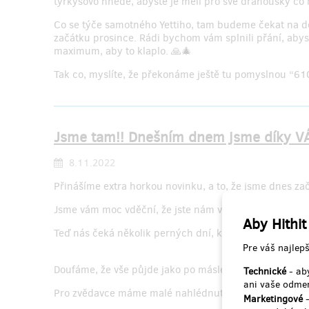
tyrkysovo hnědé, abyste je měli pro své drahoušky co 
Co se týče samotného Yettiho, tam budeme čekat na dod
začátku prosince. Rádi bychom vám splnili přání, aby
maximum, aby to klaplo. 🙏🎄
Tak co, myslíte, že překonáme ještě tu pomyslnou “61
Jsme tam!! Dnešním dnem jsme díky VÁM
8.11.2022
Přinášíme extra horkou novinku, a to, že jsme dnes zač
Jsme vám moc vděční, že jste nám věřili a podpořili ná
Aby Hithit
Teď nás čeká několik perných dní, kdy budeme ladit ve
Pre váš najlepš
Doufáme, že vše půjde jako po másle a lyže budeme mo
Technické
- aby
ani vaše odmen
Pro zvědavce máme malé nahlédnutí pod pokličku. 🥰
Marketingové
-