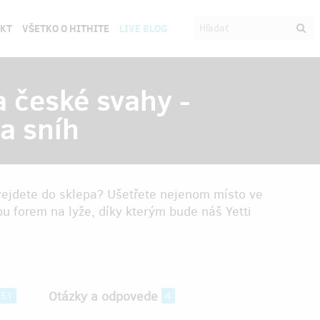
EKT
VŠETKO O HITHITE
LIVE BLOG
 české svahy -
a sníh
ejdete do sklepa? Ušetřete nejenom místo ve
bu forem na lyže, díky kterým bude náš Yetti
Otázky a odpovede
451
4