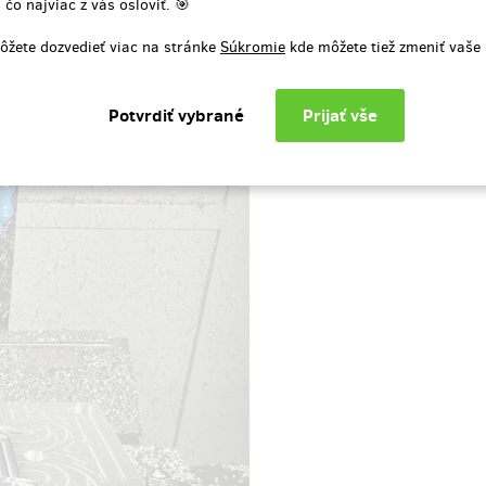
 čo najviac z vás osloviť. 🎯
ôžete dozvedieť viac na stránke
Súkromie
kde môžete tiež zmeniť vaše