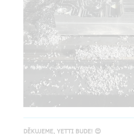
DĚKUJEME, YETTI BUDE! 😍