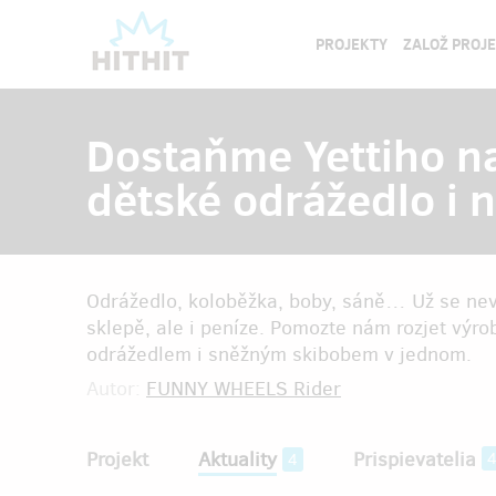
PROJEKTY
ZALOŽ PROJ
Dostaňme Yettiho na
dětské odrážedlo i n
Odrážedlo, koloběžka, boby, sáně… Už se nev
sklepě, ale i peníze. Pomozte nám rozjet výro
odrážedlem i sněžným skibobem v jednom.
Autor:
FUNNY WHEELS Rider
Projekt
Aktuality
Prispievatelia
4