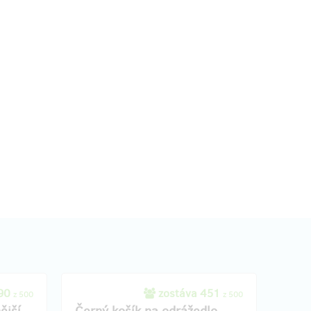
490
zostáva 451
z 500
z 500