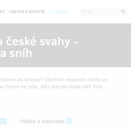
EKT
VŠETKO O HITHITE
LIVE BLOG
 české svahy -
a sníh
ejdete do sklepa? Ušetřete nejenom místo ve
bu forem na lyže, díky kterým bude náš Yetti
Otázky a odpovede
4
451