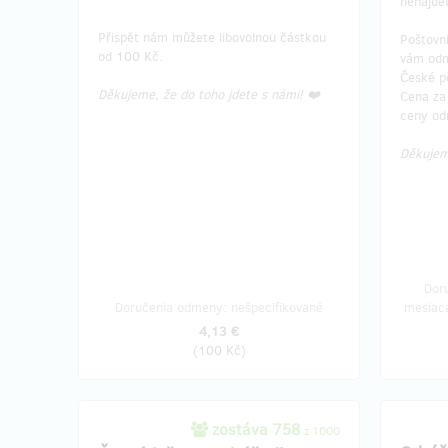
nenajde
Přispět nám můžete libovolnou částkou
Poštovní
od 100 Kč.
vám odm
České p
Děkujeme, že do toho jdete s námi! ❤️
Cena za 
ceny od
Děkujeme
Dor
Doručenia odmeny: nešpecifikované
mesiaca
4,13 €
(
100 Kč
)
zostáva 758
z 1000