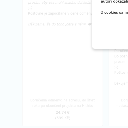
autori dokázali
měkká a
prosím, aby vás mohl snadno dohledat.
snadnějš
;-)
O cookies sa m
naše od
Poštovné je započítané v ceně odměny.
Koupí
od
Děkujeme, že do toho jdete s námi. ❤️
Kč.
Odesíla
ukončen
Doručen
Do pozná
prosím,
;-)
Poštovn
Děkujeme
Doručenia odmeny: na adresu, do štvrť
Dor
roka po ukončení projektu na Hithitu
mesiaca
24,74 €
(
599 Kč
)