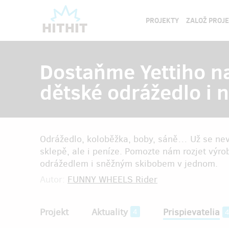
PROJEKTY
ZALOŽ PROJ
Dostaňme Yettiho na
dětské odrážedlo i n
Odrážedlo, koloběžka, boby, sáně… Už se nev
sklepě, ale i peníze. Pomozte nám rozjet výro
odrážedlem i sněžným skibobem v jednom.
Autor:
FUNNY WHEELS Rider
Projekt
Aktuality
Prispievatelia
4