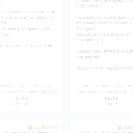
te.
odměně, kterou uvolňujeme do p
vůbec poprvé.
 holuby ještě nevlastníme, a tak
ěna přistane do schránky díky
Poštovní holuby ještě nevlastníme
oště.
vám odměna přistane do schránk
poštovné je již započítaná do
České poště.
měny. :)
Cena za poštovné je již započítan
ceny odměny. :)
, že do toho jdete s námi. ❤️
Koupí popruhu
ušetříte 10 % z b
ceny popruhu.
Děkujeme, že do toho jdete s nám
učenia odmeny: na adresu, do
Doručenia odmeny: na adresu
 po ukončení projektu na Hithitu
mesiaca po ukončení projektu na
4,34 €
10,29 €
(
105 Kč
)
(
249 Kč
)
predané 34
pred