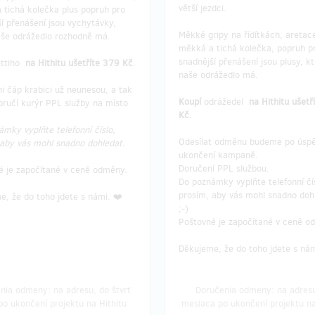
větší jezdci.
 tichá kolečka plus popruh pro
í přenášení jsou vychytávky,
Měkké gripy na řídítkách, aretace
aše odrážedlo rozhodně má.
měkká a tichá kolečka, popruh p
snadnější přenášení jsou plusy, k
ettiho
na Hithitu ušetříte 379 Kč
.
naše odrážedlo má.
i čáp krabici už neunesou, a tak
Koupí
odrážedel
na Hithitu ušetř
oručí kurýr PPL služby na místo
Kč.
mky vyplňte telefonní číslo,
Odesílat odměnu budeme po úsp
 aby vás mohl snadno dohledat.
ukončení kampaně.
Doručení PPL službou.
é je započítané v ceně odměny.
Do poznámky vyplňte telefonní čí
prosím, aby vás mohl snadno doh
, že do toho jdete s námi. ❤️
;-)
Poštovné je započítané v ceně o
Děkujeme, že do toho jdete s nám
nia odmeny: na adresu, do štvrť
Doručenia odmeny: na adresu
po ukončení projektu na Hithitu
mesiaca po ukončení projektu na