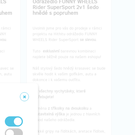
ELS
Odrážedlo FUNNY WHEELS
Rider SuperSport 2v1 šedo
ruhem
hnědé s popruhem
v rámci
Uvolnili jsme pro vás do prodeje v rámci
UNNY
projektu na Hithitu odrážedlo FUNNY
evou
.
WHEELS Rider SuperSport
se slevou
.
aci
Tuto
exklusivní
barevnou kombinaci
najdete běžně pouze na našem eshopu!
savec se
Náš stylový šedo hnědý krasavec se bude
m, autu
skvěle hodit k vašim golfkám, autu a
dokonce i k vašemu outfitu.
Má všechny vychytávky, které
potřebujete!
a
Výměna
z tříkolky na dvoukolku
a
avních
nastavitelná výška
je jednou z hlavních
výhod našeho odrážedla.
 řídítek,
Měkké gripy na řídítkách, aretace řídítek,