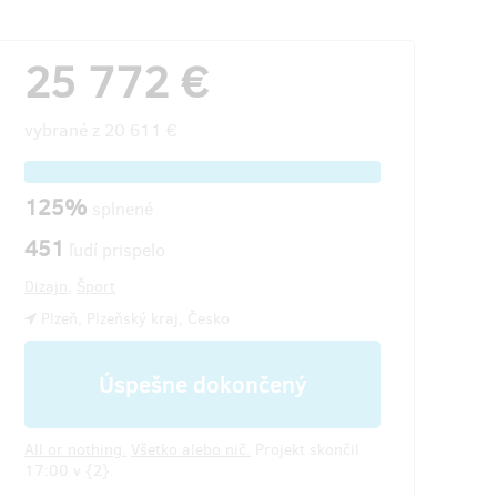
25 772 €
vybrané z
20 611 €
125%
splnené
451
ľudí prispelo
Dizajn
,
Šport
Plzeň, Plzeňský kraj, Česko
Úspešne dokončený
All or nothing.
Všetko alebo nič.
Projekt skončil
17:00 v {2}.