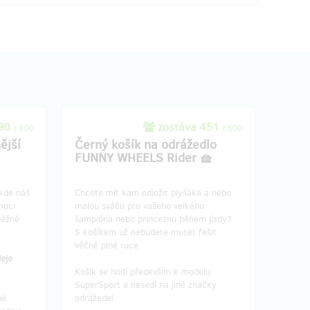
490
zostáva 451
z 500
z 500
ější
Černý košík na odrážedlo
FUNNY WHEELS Rider 🧺
kde náš
Chcete mít kam odložit plyšáka a nebo
moci
malou sváču pro vašeho velkého
běžně
šampióna nebo princeznu během jízdy?
S košíkem už nebudete muset řešit
věčně plné ruce.
eje
Košík se hodí především k modelu
SuperSport a nesedí na jiné značky
né
odrážedel.