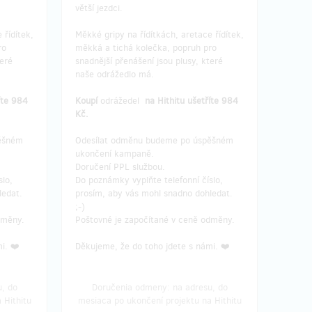
větší jezdci.
 řídítek,
Měkké gripy na řídítkách, aretace řídítek,
ro
měkká a tichá kolečka, popruh pro
teré
snadnější přenášení jsou plusy, které
naše odrážedlo má.
íte 984
Koupí
odrážedel
na Hithitu ušetříte 984
Kč.
ěšném
Odesílat odměnu budeme po úspěšném
ukončení kampaně.
Doručení PPL službou.
slo,
Do poznámky vyplňte telefonní číslo,
ledat.
prosím, aby vás mohl snadno dohledat.
;-)
dměny.
Poštovné je započítané v ceně odměny.
i. ❤️
Děkujeme, že do toho jdete s námi. ❤️
, do
Doručenia odmeny: na adresu, do
 Hithitu
mesiaca po ukončení projektu na Hithitu