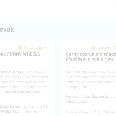
pevok
zostáva 55
zostáva 
z 70
čník FUNNY WHEELS
Černý popruh pro snadn
přenášení a volné ruce
e
stylový doplněk
, díky kterému
Nechcete mít pořád obavy, že ně
e dítko vidět? Nákrčník ochrání
popruh zapomenete a nebudete 
hladnějším počasí a navíc díky
sehnat nový, protože na eshopu 
barvě budou hezky vidět. V létě
dostupný není?
ít i jako šátek do vlasů
a nebo
.
Popruhy totiž uvolňujeme do prod
vůbec poprvé!
kluzivní prodej
, protože nákrčník
HEELS Rider nikde jinde
Vyberte si rezervu v námi nabíze