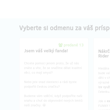
Vyberte si odmenu za váš prís
predané 13
Jsem váš velký fanda!
Nákr
Rider
Chcete pomoci jenom proto, že už nás
znáte a víte, že se snažíme dělat kvalitní
Hledát
věci, co mají smysl?
bude vaš
děti v c
Nebo jste snad vlastenci a rádi byste
výrazné 
podpořili českou značku?
lze využ
čelenku
Budeme vám vděční, když podpoříte naši
snahu a chuť do objevování nových limitů
Jde o
ex
naší značky. 🤩
FUNNY W