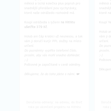
měkká a tichá kolečka plus popruh pro
měkká a
snadnější přenášení jsou vychytávky,
snadnějš
které naše odrážedlo rozhodně má.
které n
Koupí odrážedla s lyžemi
na Hithitu
Koupí Y
ušetříte 379 Kč
.
Holub an
Holub ani čáp krabici už neunesou, a tak
vám ji d
vám ji doručí kurýr PPL služby na místo
určení.
určení.
Do pozná
Do poznámky vyplňte telefonní číslo,
prosím,
prosím, aby vás mohl snadno dohledat.
;-)
;-)
Poštovn
Poštovné je započítané v ceně odměny.
Děkujeme
Děkujeme, že do toho jdete s námi. ❤️
Doručenia odmeny: na adresu, do štvrť
Doruče
roka po ukončení projektu na Hithitu
roka 