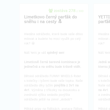
zostáva 278
z 300
Limetkovo černý parťák do
YETTI
sněhu i na cesty 🔝
parťá
Hledáte odrážedlo, které bude vaše dítko
Hledáte 
milovat a budete ho moci využít po celý
milovat 
rok? 🤩
rok?
Náš Yetti je váš
splněný sen
!
Náš Yet
Limetkově černá barevná kombinace je
Jedná se
jedinečná a na sněhu bude krásně vidět.
kterou j
Dětské odrážedlo FUNNY WHEELS Rider
Dětské 
s kolečky i lyžemi bude vaše topka. Naše
s kolečk
odrážedla díky lyžím
povýšila z 3v1 na
Naše od
4v1
. Výměna z tříkolky na dvoukolku a
na 4v1
.
zvednutá výška sedadla povýšila
a zvednu
odrážedlo ještě na zimní „skibob“!
odrážedl
Měkké gripy na řídítkách, aretace řídítek,
Měkké gr