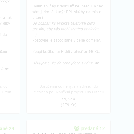
rodeje
Holub ani čáp krabici už neunesou, a tak
vám ji doručí kurýr PPL služby na místo
, a tak
určení.
y díky
Do poznámky vyplňte telefonní číslo,
prosím, aby vás mohl snadno dohledat.
á do
;-)
Poštovné je započítané v ceně odměny.
ěžné
Koupí košíku
na Hithitu ušetříte 99 Kč.
Děkujeme, že do toho jdete s námi. ❤️
i. ❤️
, do
Doručenia odmeny: na adresu, do
 Hithitu
mesiaca po ukončení projektu na Hithitu
11,52 €
(
279 Kč
)
ané 24
predané 12