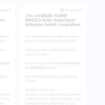
dané 0
predané 0
3 ks odrážedla FUNNY
rt
WHEELS Rider SuperSport
tyrkysovo hnědé s popruhem
jete v
Jste skupina maminek nebo pracujete v
olce?
dětském centru, koutku nebo školce?
více
Rádi byste dětem dopřáli trochu více
zábavy a radosti?
rážedla
Máme pro vás exklusivně
naše odrážedla
za zvýhodněnou cenu
!
jisté
Mají všechny vychytávky, které zajisté
oceníte!
Výměna z tříkolky na
e jednou
dvoukolku a nastavitelná výška je jednou
a, a tak
z hlavních výhod našeho odrážedla, a tak
le i
si je budou moci užívat ti menší, ale i