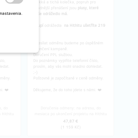
ro
měkká a tichá kolečka, popruh pro
teré
snadnější přenášení jsou
plusy, které
 nastavenia.
naše odrážedlo má.
íte 219
Koupí
odrážedla
na Hithitu ušetříte 219
Kč.
ěšném
Odesílat odměnu budeme po úspěšném
ukončení kampaně.
Doručení PPL službou.
slo,
Do poznámky vyplňte telefonní číslo,
ledat.
prosím, aby vás mohl snadno dohledat.
;-)
dměny.
Poštovné je započítané v ceně odměny.
i. ❤️
Děkujeme, že do toho jdete s námi. ❤️
, do
Doručenia odmeny: na adresu, do
 Hithitu
mesiaca po ukončení projektu na Hithitu
47,87 €
(
1 159 Kč
)