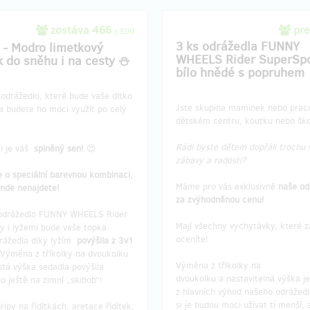
zostáva 466
pre
z 500
3 ks odrážedla FUNNY
 - Modro limetkový
WHEELS Rider SuperSpo
k do sněhu i na cesty ⛄️
bílo hnědé s popruhem
odrážedlo, které bude vaše dítko
Jste skupina maminek nebo pracu
a budete ho moci využít po celý
dětském centru, koutku nebo šk
Rádi byste dětem dopřáli trochu 
ti je váš
splněný sen!
😍
zábavy a radosti?
 o speciální barevnou kombinaci,
Máme pro vás exklusivně
naše od
inde nenajdete!
za zvýhodněnou cenu!
odrážedlo FUNNY WHEELS Rider
Mají všechny vychytávky, které za
y i lyžemi bude vaše topka.
oceníte!
rážedla díky lyžím
povýšila z 3v1
 Výměna z tříkolky na dvoukolku
Výměna z tříkolky na
tá výška sedadla povýšila
dvoukolku a nastavitelná výška j
o ještě na zimní „skibob“!
z hlavních výhod našeho odrážedl
si je budou moci užívat ti menší, a
ipy na řídítkách, aretace řídítek,