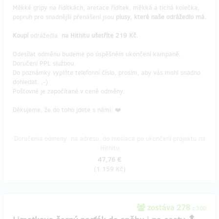
Měkké gripy na řídítkách, aretace řídítek, měkká a tichá kolečka,
popruh pro snadnější přenášení jsou
plusy, které naše odrážedlo má.
Koupí
odrážedla
na Hithitu ušetříte 219 Kč.
Odesílat odměnu budeme po úspěšném ukončení kampaně.
Doručení PPL službou.
Do poznámky vyplňte telefonní číslo, prosím, aby vás mohl snadno
dohledat. ;-)
Poštovné je započítané v ceně odměny.
Děkujeme, že do toho jdete s námi. ❤️
Doručenia odmeny: na adresu, do mesiaca po ukončení projektu na
Hithitu
47,76 €
(
1 159 Kč
)
zostáva 278
z 300