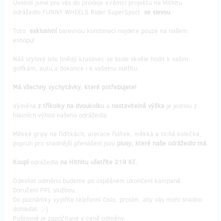
Uvolnili jsme pro vás do prodeje v rámci projektu na Hithitu
odrážedlo FUNNY WHEELS Rider SuperSport
se slevou
.
Tuto
exklusivní
barevnou kombinaci najdete pouze na našem
eshopu!
Náš stylový bílo hnědý krasavec se bude skvěle hodit k vašim
golfkám, autu a dokonce i k vašemu outfitu.
Má všechny vychytávky, které potřebujete!
Výměna
z tříkolky na dvoukolku
a
nastavitelná výška
je jednou z
hlavních výhod našeho odrážedla.
Měkké gripy na řídítkách, aretace řídítek, měkká a tichá kolečka,
popruh pro snadnější přenášení jsou
plusy, které naše odrážedlo má.
Koupí
odrážedla
na Hithitu ušetříte 219 Kč.
Odesílat odměnu budeme po úspěšném ukončení kampaně.
Doručení PPL službou.
Do poznámky vyplňte telefonní číslo, prosím, aby vás mohl snadno
dohledat. ;-)
Poštovné je započítané v ceně odměny.