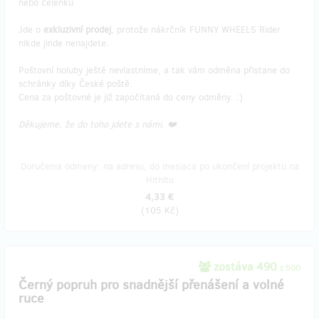
nebo čelenku.
Jde o
exkluzivní prodej
, protože nákrčník FUNNY WHEELS Rider
nikde jinde nenajdete.
Poštovní holuby ještě nevlastníme, a tak vám odměna přistane do
schránky díky České poště.
Cena za poštovné je již započítaná do ceny odměny. :)
Děkujeme, že do toho jdete s námi. ❤️
Doručenia odmeny: na adresu, do mesiaca po ukončení projektu na
Hithitu
4,33 €
(
105 Kč
)
zostáva 490
z 500
Černý popruh pro snadnější přenášení a volné
ruce