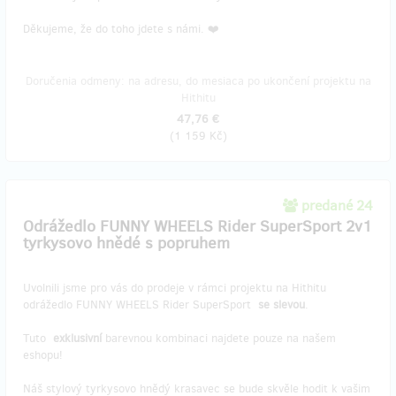
Děkujeme, že do toho jdete s námi. ❤️
Doručenia odmeny: na adresu, do mesiaca po ukončení projektu na
Hithitu
47,76 €
(
1 159 Kč
)
predané 24
Odrážedlo FUNNY WHEELS Rider SuperSport 2v1
tyrkysovo hnědé s popruhem
Uvolnili jsme pro vás do prodeje v rámci projektu na Hithitu
odrážedlo FUNNY WHEELS Rider SuperSport
se slevou
.
Tuto
exklusivní
barevnou kombinaci najdete pouze na našem
eshopu!
Náš stylový tyrkysovo hnědý krasavec se bude skvěle hodit k vašim