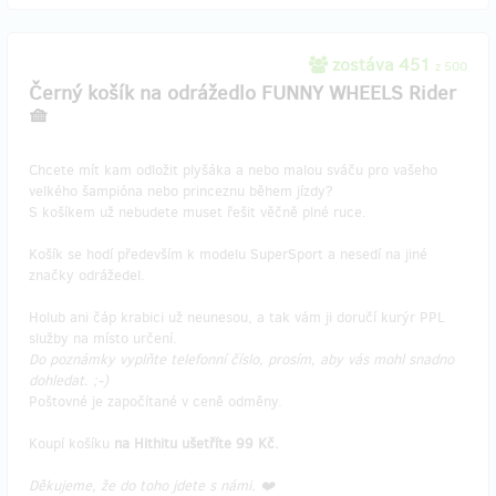
zostáva 451
z 500
Černý košík na odrážedlo FUNNY WHEELS Rider
🧺
Chcete mít kam odložit plyšáka a nebo malou sváču pro vašeho
velkého šampióna nebo princeznu během jízdy?
S košíkem už nebudete muset řešit věčně plné ruce.
Košík se hodí především k modelu SuperSport a nesedí na jiné
značky odrážedel.
Holub ani čáp krabici už neunesou, a tak vám ji doručí kurýr PPL
služby na místo určení.
Do poznámky vyplňte telefonní číslo, prosím, aby vás mohl snadno
dohledat. ;-)
Poštovné je započítané v ceně odměny.
Koupí košíku
na Hithitu ušetříte 99 Kč.
Děkujeme, že do toho jdete s námi. ❤️