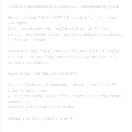
Jedná se o speciální barevnou kombinaci, kterou jinde nenajdete!
Dětské odrážedlo FUNNY WHEELS Rider s kolečky i lyžemi bude
vaše topka.
Naše odrážedla díky lyžím
povýšila z 3v1 na 4v1
. Výměna
z tříkolky na dvoukolku a zvednutá výška sedadla povýšila odrážedlo
ještě na zimní „skibob“!
Měkké gripy na řídítkách, aretace řídítek, měkká a tichá kolečka
plus popruh pro snadnější přenášení jsou vychytávky, které naše
odrážedlo rozhodně má.
Koupí Yettiho
na Hithitu ušetříte 379 Kč
.
Holub ani čáp krabici už neunesou, a tak vám ji doručí kurýr PPL
služby na místo určení.
Do poznámky vyplňte telefonní číslo, prosím, aby vás mohl snadno
dohledat. ;-)
Poštovné je započítané v ceně odměny.
Děkujeme, že do toho jdete s námi. ❤️