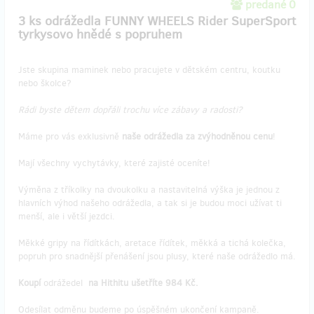
predané 0
3 ks odrážedla FUNNY WHEELS Rider SuperSport
tyrkysovo hnědé s popruhem
Jste skupina maminek nebo pracujete v dětském centru, koutku
nebo školce?
Rádi byste dětem dopřáli trochu více zábavy a radosti?
Máme pro vás exklusivně
naše odrážedla za zvýhodněnou cenu
!
Mají všechny vychytávky, které zajisté oceníte!
Výměna z tříkolky na dvoukolku a nastavitelná výška je jednou z
hlavních výhod našeho odrážedla, a tak si je budou moci užívat ti
menší, ale i větší jezdci.
Měkké gripy na řídítkách, aretace řídítek, měkká a tichá kolečka,
popruh pro snadnější přenášení jsou plusy, které naše odrážedlo má.
Koupí
odrážedel
na Hithitu ušetříte 984 Kč.
Odesílat odměnu budeme po úspěšném ukončení kampaně.