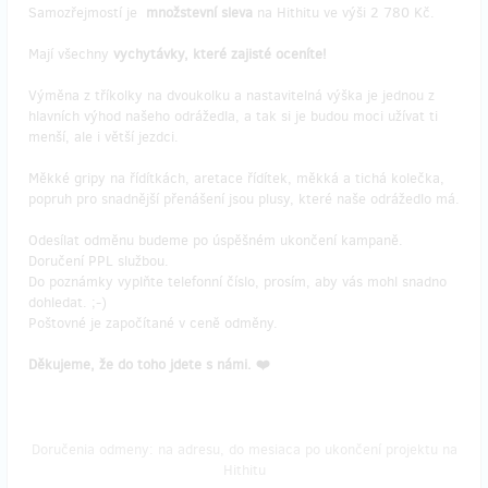
Samozřejmostí je
množstevní sleva
na Hithitu ve výši 2 780 Kč.
Mají všechny
vychytávky, které zajisté oceníte!
Výměna z tříkolky na dvoukolku a nastavitelná výška je jednou z
hlavních výhod našeho odrážedla, a tak si je budou moci užívat ti
menší, ale i větší jezdci.
Měkké gripy na řídítkách, aretace řídítek, měkká a tichá kolečka,
popruh pro snadnější přenášení jsou plusy, které naše odrážedlo má.
Odesílat odměnu budeme po úspěšném ukončení kampaně.
Doručení PPL službou.
Do poznámky vyplňte telefonní číslo, prosím, aby vás mohl snadno
dohledat. ;-)
Poštovné je započítané v ceně odměny.
Děkujeme, že do toho jdete s námi. ❤️
Doručenia odmeny: na adresu, do mesiaca po ukončení projektu na
Hithitu