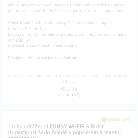
Měkké gripy na řídítkách, aretace řídítek, měkká a tichá kolečka,
popruh pro snadnější přenášení jsou plusy, které naše odrážedlo má.
Odesílat odměnu budeme po úspěšném ukončení kampaně.
Doručení PPL službou.
Do poznámky vyplňte telefonní číslo, prosím, aby vás mohl snadno
dohledat. ;-)
Poštovné je započítané v ceně odměny.
Děkujeme, že do toho jdete s námi. ❤️
Doručenia odmeny: na adresu, do mesiaca po ukončení projektu na
Hithitu
453,33 €
(
11 000 Kč
)
predané 0
10 ks odrážedel FUNNY WHEELS Rider
SuperSport šedo hnědé s popruhem a vlastní