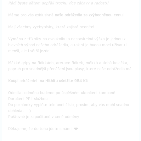
Rádi byste dětem dopřáli trochu více zábavy a radosti?
Máme pro vás exklusivně
naše odrážedla za zvýhodněnou cenu
!
Mají všechny vychytávky, které zajisté oceníte!
Výměna z tříkolky na dvoukolku a nastavitelná výška je jednou z
hlavních výhod našeho odrážedla, a tak si je budou moci užívat ti
menší, ale i větší jezdci.
Měkké gripy na řídítkách, aretace řídítek, měkká a tichá kolečka,
popruh pro snadnější přenášení jsou plusy, které naše odrážedlo má.
Koupí
odrážedel
na Hithitu ušetříte 984 Kč
.
Odesílat odměnu budeme po úspěšném ukončení kampaně.
Doručení PPL službou.
Do poznámky vyplňte telefonní číslo, prosím, aby vás mohl snadno
dohledat. ;-)
Poštovné je započítané v ceně odměny.
Děkujeme, že do toho jdete s námi. ❤️