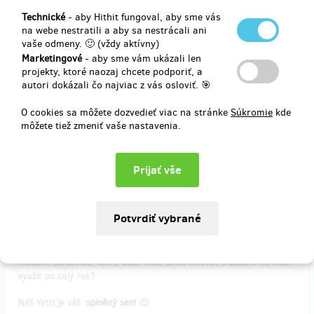
Do poznámky vyplňte telefonní číslo, prosím, aby vás mohl snadno
dohledat. ;-)
Technické
- aby Hithit fungoval, aby sme vás
Poštovné je započítané v ceně odměny.
na webe nestratili a aby sa nestrácali ani
vaše odmeny. 🙂 (vždy aktívny)
Děkujeme, že do toho jdete s námi. ❤️
Marketingové
- aby sme vám ukázali len
projekty, ktoré naozaj chcete podporiť, a
autori dokázali čo najviac z vás osloviť. 🎯
Doručenia odmeny: na adresu, do štvrť roka po ukončení projektu
na Hithitu
O cookies sa môžete dozvedieť viac na stránke
Súkromie
kde
môžete tiež zmeniť vaše nastavenia.
65,90 €
(
1 599 Kč
)
zostáva 466
z 500
YETTI - Modro limetkový parťák do sněhu i na
cesty ⛄️
Hledáte odrážedlo, které bude vaše dítko milovat a budete ho moci
využít po celý rok?
Náš Yetti je váš
splněný sen!
😍