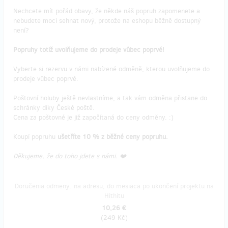
Nechcete mít pořád obavy, že někde náš popruh zapomenete a
nebudete moci sehnat nový, protože na eshopu běžně dostupný
není?
Popruhy totiž uvolňujeme do prodeje vůbec poprvé!
Vyberte si rezervu v námi nabízené odměně, kterou uvolňujeme do
prodeje vůbec poprvé.
Poštovní holuby ještě nevlastníme, a tak vám odměna přistane do
schránky díky České poště.
Cena za poštovné je již započítaná do ceny odměny. :)
Koupí popruhu
ušetříte 10 % z běžné ceny popruhu.
Děkujeme, že do toho jdete s námi. ❤️
Doručenia odmeny: na adresu, do mesiaca po ukončení projektu na
Hithitu
10,26 €
(
249 Kč
)