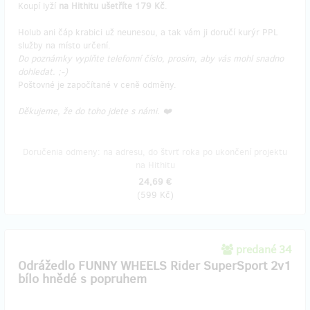
Koupí lyží
na Hithitu ušetříte 179 Kč
.
Holub ani čáp krabici už neunesou, a tak vám ji doručí kurýr PPL
služby na místo určení.
Do poznámky vyplňte telefonní číslo, prosím, aby vás mohl snadno
dohledat. ;-)
Poštovné je započítané v ceně odměny.
Děkujeme, že do toho jdete s námi. ❤️
Doručenia odmeny: na adresu, do štvrť roka po ukončení projektu
na Hithitu
24,69 €
(
599 Kč
)
predané 34
Odrážedlo FUNNY WHEELS Rider SuperSport 2v1
bílo hnědé s popruhem