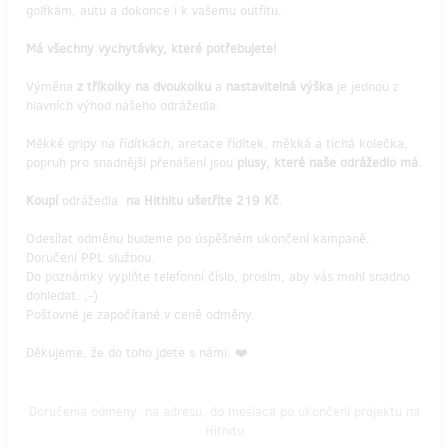
golfkám, autu a dokonce i k vašemu outfitu.
Má všechny vychytávky, které potřebujete!
Výměna
z tříkolky na dvoukolku
a
nastavitelná výška
je jednou z
hlavních výhod našeho odrážedla.
Měkké gripy na řídítkách, aretace řídítek, měkká a tichá kolečka,
popruh pro snadnější přenášení jsou
plusy, které naše odrážedlo má.
Koupí
odrážedla
na Hithitu ušetříte 219 Kč
.
Odesílat odměnu budeme po úspěšném ukončení kampaně.
Doručení PPL službou.
Do poznámky vyplňte telefonní číslo, prosím, aby vás mohl snadno
dohledat. ;-)
Poštovné je započítané v ceně odměny.
Děkujeme, že do toho jdete s námi. ❤️
Doručenia odmeny: na adresu, do mesiaca po ukončení projektu na
Hithitu