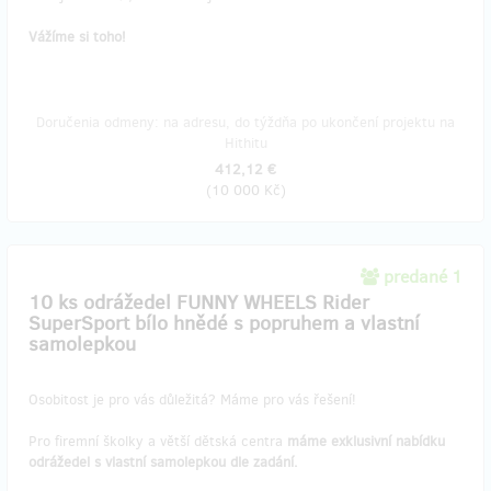
Vážíme si toho!
Doručenia odmeny: na adresu, do týždňa po ukončení projektu na
Hithitu
412,12 €
(
10 000 Kč
)
predané 1
10 ks odrážedel FUNNY WHEELS Rider
SuperSport bílo hnědé s popruhem a vlastní
samolepkou
Osobitost je pro vás důležitá? Máme pro vás řešení!
Pro firemní školky a větší dětská centra
máme
exklusivní nabídku
odrážedel s vlastní samolepkou dle zadání.