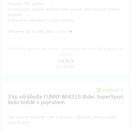
Doručení PPL službou.
Do poznámky vyplňte telefonní číslo, prosím, aby vás mohl snadno
dohledat. ;-)
Poštovné je započítané v ceně odměny.
Děkujeme, že do toho jdete s námi. ❤️
Doručenia odmeny: na adresu, do mesiaca po ukončení projektu na
Hithitu
129,82 €
(
3 150 Kč
)
predané 0
3 ks odrážedla FUNNY WHEELS Rider SuperSport
šedo hnědé s popruhem
Jste skupina maminek nebo pracujete v dětském centru, koutku
nebo školce?