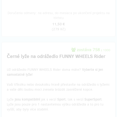
Doručenia odmeny: na adresu, do mesiaca po ukončení projektu na
Hithitu
11,50 €
(
279 Kč
)
zostáva 758
z 1000
Černé lyže na odrážedlo FUNNY WHEELS Rider
Už odrážedlo FUNNY WHEELS Rider doma máte?
Vyberte si jen
samostatné lyže!
Vaši tříkolku nebo dvoukolku hravě přestavíte na odrážedlo s lyžemi
a vaše děti budou moci zvesela brázdit zasněžené kopce.
Lyže
jsou kompatibilní
jak s verzí
Sport
, tak s verzí
SuperSport
.
Lyže jsou pouze pro 1 nastavitelnou výšku odrážedla a to pro tu
vyšší, aby byly více stabilní.