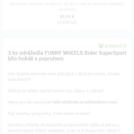
Doručenia odmeny: na adresu, do štvrť roka po ukončení projektu
na Hithitu
65,90 €
(
1 599 Kč
)
predané 0
3 ks odrážedla FUNNY WHEELS Rider SuperSport
bílo hnědé s popruhem
Jste skupina maminek nebo pracujete v dětském centru, koutku
nebo školce?
Rádi byste dětem dopřáli trochu více zábavy a radosti?
Máme pro vás exklusivně
naše odrážedla za zvýhodněnou cenu!
Mají všechny vychytávky, které zajisté oceníte!
Výměna z tříkolky na dvoukolku a nastavitelná výška je jednou z
hlavních výhod našeho odrážedla, a tak si je budou moci užívat ti