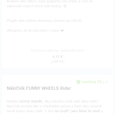
Budeme vám vděční, když podpoříte naši snahu a chuť do
objevování nových limitů naší značky. 🤩
Přispět nám můžete libovolnou částkou od 100 Kč.
Děkujeme, že do toho jdete s námi! ❤️
Doručenia odmeny: nešpecifikované
4,12 €
(
100 Kč
)
zostáva 55
z 70
Nákrčník FUNNY WHEELS Rider
Hledáte
stylový doplněk
, díky kterému bude vaše dítko vidět?
Nákrčník ochrání děti v chladnějším počasí a navíc díky výrazné
barvě budou hezky vidět. V létě
lze využít i jako šátek do vlasů
a