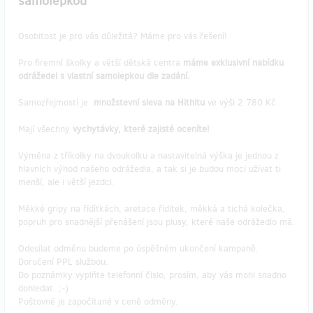
samolepkou
Osobitost je pro vás důležitá? Máme pro vás řešení!
Pro firemní školky a větší dětská centra
máme exklusivní nabídku
odrážedel s vlastní samolepkou dle zadání.
Samozřejmostí je
množstevní sleva na Hithitu
ve výši 2 780 Kč.
Mají všechny
vychytávky, které zajisté oceníte!
Výměna z tříkolky na dvoukolku a nastavitelná výška je jednou z
hlavních výhod našeho odrážedla, a tak si je budou moci užívat ti
menší, ale i větší jezdci.
Měkké gripy na řídítkách, aretace řídítek, měkká a tichá kolečka,
popruh pro snadnější přenášení jsou plusy, které naše odrážedlo má.
Odesílat odměnu budeme po úspěšném ukončení kampaně.
Doručení PPL službou.
Do poznámky vyplňte telefonní číslo, prosím, aby vás mohl snadno
dohledat. ;-)
Poštovné je započítané v ceně odměny.