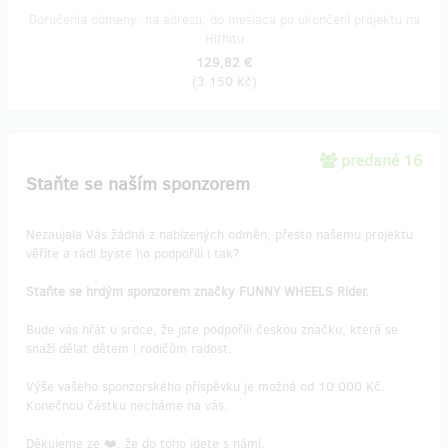
Doručenia odmeny: na adresu, do mesiaca po ukončení projektu na
Hithitu
129,82 €
(
3 150 Kč
)
predané 16
Staňte se naším sponzorem
Nezaujala Vás žádná z nabízených odměn, přesto našemu projektu
věříte a rádi byste ho podpořili i tak?
Staňte se hrdým sponzorem značky FUNNY WHEELS Rider.
Bude vás hřát u srdce, že jste podpořili českou značku, která se
snaží dělat dětem i rodičům radost.
Výše vašeho sponzorského příspěvku je možná od 10 000 Kč.
Konečnou částku necháme na vás.
Děkujeme ze ❤️, že do toho jdete s námi.