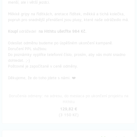
menší, ale i větší jezdci.
Měkké gripy na řídítkách, aretace řídítek, měkká a tichá kolečka,
popruh pro snadnější přenášení jsou plusy, které naše odrážedlo má.
Koupí
odrážedel
na Hithitu ušetříte 984 Kč.
Odesílat odměnu budeme po úspěšném ukončení kampaně.
Doručení PPL službou.
Do poznámky vyplňte telefonní číslo, prosím, aby vás mohl snadno
dohledat. ;-)
Poštovné je započítané v ceně odměny.
Děkujeme, že do toho jdete s námi. ❤️
Doručenia odmeny: na adresu, do mesiaca po ukončení projektu na
Hithitu
129,82 €
(
3 150 Kč
)