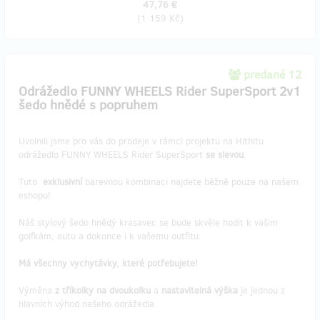
47,76 €
(
1 159 Kč
)
predané 12
Odrážedlo FUNNY WHEELS Rider SuperSport 2v1
šedo hnědé s popruhem
Uvolnili jsme pro vás do prodeje v rámci projektu na Hithitu
odrážedlo FUNNY WHEELS Rider SuperSport
se slevou
.
Tuto
exklusivní
barevnou kombinaci najdete běžně pouze na našem
eshopu!
Náš stylový šedo hnědý krasavec se bude skvěle hodit k vašim
golfkám, autu a dokonce i k vašemu outfitu.
Má všechny vychytávky, které potřebujete!
Výměna
z tříkolky na dvoukolku
a
nastavitelná výška
je jednou z
hlavních výhod našeho odrážedla.