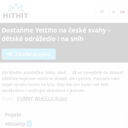
Dostaňme Yettiho na české svahy -
dětské odrážedlo i na sníh
Zdieľať projekt
Odrážedlo, koloběžka, boby, sáně… Už se nevejdete do sklepa?
Ušetřete nejenom místo ve sklepě, ale i peníze. Pomozte nám
rozjet výrobu forem na lyže, díky kterým bude náš Yetti
odrážedlem i sněžným skibobem v jednom.
Autor:
FUNNY WHEELS Rider
Projekt
Aktuality
4