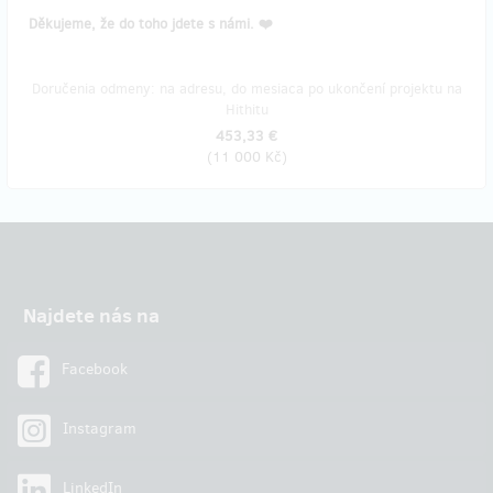
Děkujeme, že do toho jdete s námi. ❤️
Doručenia odmeny: na adresu, do mesiaca po ukončení projektu na
Hithitu
453,33 €
(
11 000 Kč
)
Najdete nás na
Facebook
Instagram
LinkedIn