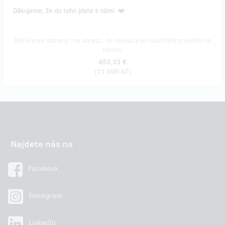
Děkujeme, že do toho jdete s námi. ❤️
Doručenia odmeny: na adresu, do mesiaca po ukončení projektu na
Hithitu
453,33 €
(
11 000 Kč
)
Najdete nás na
Facebook
Instagram
LinkedIn