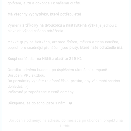
golfkám, autu a dokonce i k vašemu outfitu.
Má všechny vychytávky, které potřebujete!
Výměna
z tříkolky na dvoukolku
a
nastavitelná výška
je jednou z
hlavních výhod našeho odrážedla.
Měkké gripy na řídítkách, aretace řídítek, měkká a tichá kolečka,
popruh pro snadnější přenášení jsou
plusy, které naše odrážedlo má.
Koupí
odrážedla
na Hithitu ušetříte 219 Kč
.
Odesílat odměnu budeme po úspěšném ukončení kampaně.
Doručení PPL službou.
Do poznámky vyplňte telefonní číslo, prosím, aby vás mohl snadno
dohledat. ;-)
Poštovné je započítané v ceně odměny.
Děkujeme, že do toho jdete s námi. ❤️
Doručenia odmeny: na adresu, do mesiaca po ukončení projektu na
Hithitu