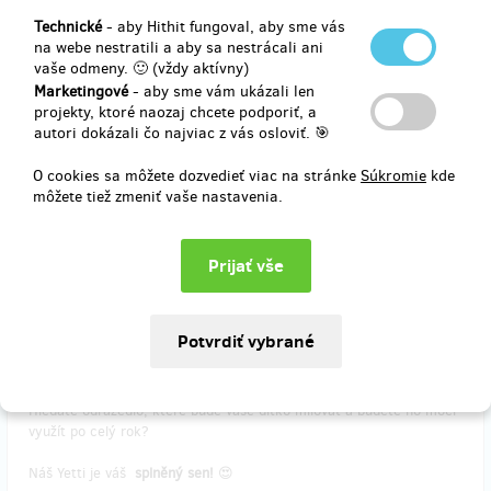
Do poznámky vyplňte telefonní číslo, prosím, aby vás mohl snadno
dohledat. ;-)
Technické
- aby Hithit fungoval, aby sme vás
Poštovné je započítané v ceně odměny.
na webe nestratili a aby sa nestrácali ani
vaše odmeny. 🙂 (vždy aktívny)
Děkujeme, že do toho jdete s námi. ❤️
Marketingové
- aby sme vám ukázali len
projekty, ktoré naozaj chcete podporiť, a
autori dokázali čo najviac z vás osloviť. 🎯
Doručenia odmeny: na adresu, do štvrť roka po ukončení projektu
na Hithitu
O cookies sa môžete dozvedieť viac na stránke
Súkromie
kde
môžete tiež zmeniť vaše nastavenia.
65,90 €
(
1 599 Kč
)
zostáva 466
z 500
YETTI - Modro limetkový parťák do sněhu i na
cesty ⛄️
Hledáte odrážedlo, které bude vaše dítko milovat a budete ho moci
využít po celý rok?
Náš Yetti je váš
splněný sen!
😍