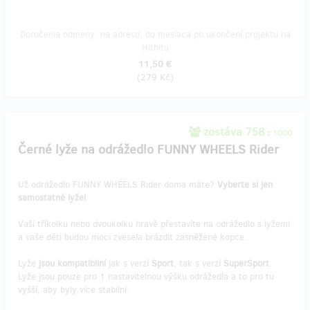
Doručenia odmeny: na adresu, do mesiaca po ukončení projektu na
Hithitu
11,50 €
(
279 Kč
)
zostáva 758
z 1000
Černé lyže na odrážedlo FUNNY WHEELS Rider
Už odrážedlo FUNNY WHEELS Rider doma máte?
Vyberte si jen
samostatné lyže!
Vaši tříkolku nebo dvoukolku hravě přestavíte na odrážedlo s lyžemi
a vaše děti budou moci zvesela brázdit zasněžené kopce.
Lyže
jsou kompatibilní
jak s verzí
Sport
, tak s verzí
SuperSport
.
Lyže jsou pouze pro 1 nastavitelnou výšku odrážedla a to pro tu
vyšší, aby byly více stabilní.