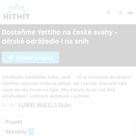
Dostaňme Yettiho na české svahy -
dětské odrážedlo i na sníh
Zdieľať projekt
Odrážedlo, koloběžka, boby, sáně… Už se nevejdete do sklepa?
Ušetřete nejenom místo ve sklepě, ale i peníze. Pomozte nám
rozjet výrobu forem na lyže, díky kterým bude náš Yetti
odrážedlem i sněžným skibobem v jednom.
Autor:
FUNNY WHEELS Rider
Projekt
Aktuality
4