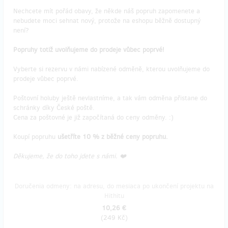
Nechcete mít pořád obavy, že někde náš popruh zapomenete a
nebudete moci sehnat nový, protože na eshopu běžně dostupný
není?
Popruhy totiž uvolňujeme do prodeje vůbec poprvé!
Vyberte si rezervu v námi nabízené odměně, kterou uvolňujeme do
prodeje vůbec poprvé.
Poštovní holuby ještě nevlastníme, a tak vám odměna přistane do
schránky díky České poště.
Cena za poštovné je již započítaná do ceny odměny. :)
Koupí popruhu
ušetříte 10 % z běžné ceny popruhu.
Děkujeme, že do toho jdete s námi. ❤️
Doručenia odmeny: na adresu, do mesiaca po ukončení projektu na
Hithitu
10,26 €
(
249 Kč
)