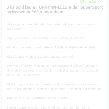
predané 0
3 ks odrážedla FUNNY WHEELS Rider SuperSport
tyrkysovo hnědé s popruhem
Jste skupina maminek nebo pracujete v dětském centru, koutku
nebo školce?
Rádi byste dětem dopřáli trochu více zábavy a radosti?
Máme pro vás exklusivně
naše odrážedla za zvýhodněnou cenu
!
Mají všechny vychytávky, které zajisté oceníte!
Výměna z tříkolky na dvoukolku a nastavitelná výška je jednou z
hlavních výhod našeho odrážedla, a tak si je budou moci užívat ti
menší, ale i větší jezdci.
Měkké gripy na řídítkách, aretace řídítek, měkká a tichá kolečka,
popruh pro snadnější přenášení jsou plusy, které naše odrážedlo má.
Koupí
odrážedel
na Hithitu ušetříte 984 Kč.
Odesílat odměnu budeme po úspěšném ukončení kampaně.