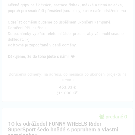
Měkké gripy na řídítkách, aretace řídítek, měkká a tichá kolečka,
popruh pro snadnější přenášení jsou plusy, které naše odrážedlo má.
Odesílat odměnu budeme po úspěšném ukončení kampaně.
Doručení PPL službou.
Do poznámky vyplňte telefonní číslo, prosím, aby vás mohl snadno
dohledat. ;-)
Poštovné je započítané v ceně odměny.
Děkujeme, že do toho jdete s námi. ❤️
Doručenia odmeny: na adresu, do mesiaca po ukončení projektu na
Hithitu
453,33 €
(
11 000 Kč
)
predané 0
10 ks odrážedel FUNNY WHEELS Rider
SuperSport šedo hnědé s popruhem a vlastní