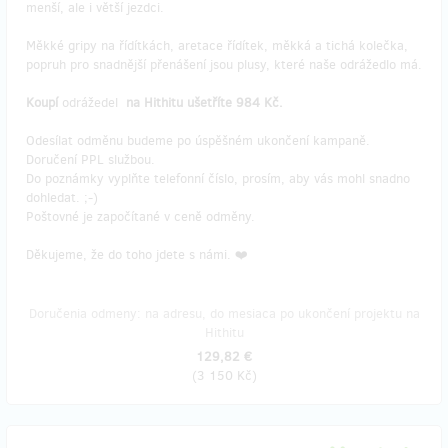
menší, ale i větší jezdci.
Měkké gripy na řídítkách, aretace řídítek, měkká a tichá kolečka,
popruh pro snadnější přenášení jsou plusy, které naše odrážedlo má.
Koupí
odrážedel
na Hithitu ušetříte 984 Kč.
Odesílat odměnu budeme po úspěšném ukončení kampaně.
Doručení PPL službou.
Do poznámky vyplňte telefonní číslo, prosím, aby vás mohl snadno
dohledat. ;-)
Poštovné je započítané v ceně odměny.
Děkujeme, že do toho jdete s námi. ❤️
Doručenia odmeny: na adresu, do mesiaca po ukončení projektu na
Hithitu
129,82 €
(
3 150 Kč
)