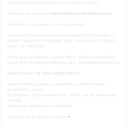
Rádi byste dětem dopřáli trochu více zábavy a radosti?
Máme pro vás exklusivně
naše odrážedla za zvýhodněnou cenu
!
Mají všechny vychytávky, které zajisté oceníte!
Výměna z tříkolky na dvoukolku a nastavitelná výška je jednou z
hlavních výhod našeho odrážedla, a tak si je budou moci užívat ti
menší, ale i větší jezdci.
Měkké gripy na řídítkách, aretace řídítek, měkká a tichá kolečka,
popruh pro snadnější přenášení jsou plusy, které naše odrážedlo má.
Koupí
odrážedel
na Hithitu ušetříte 984 Kč
.
Odesílat odměnu budeme po úspěšném ukončení kampaně.
Doručení PPL službou.
Do poznámky vyplňte telefonní číslo, prosím, aby vás mohl snadno
dohledat. ;-)
Poštovné je započítané v ceně odměny.
Děkujeme, že do toho jdete s námi. ❤️