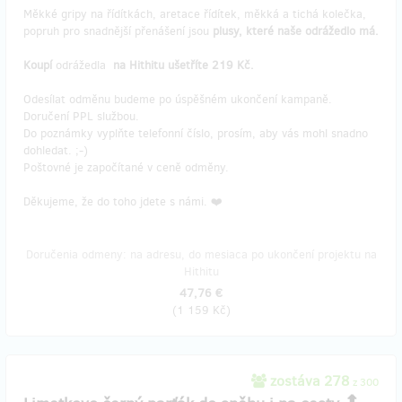
Měkké gripy na řídítkách, aretace řídítek, měkká a tichá kolečka,
popruh pro snadnější přenášení jsou
plusy, které naše odrážedlo má.
Koupí
odrážedla
na Hithitu ušetříte 219 Kč.
Odesílat odměnu budeme po úspěšném ukončení kampaně.
Doručení PPL službou.
Do poznámky vyplňte telefonní číslo, prosím, aby vás mohl snadno
dohledat. ;-)
Poštovné je započítané v ceně odměny.
Děkujeme, že do toho jdete s námi. ❤️
Doručenia odmeny: na adresu, do mesiaca po ukončení projektu na
Hithitu
47,76 €
(
1 159 Kč
)
zostáva 278
z 300