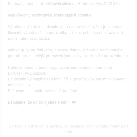
Samozřejmostí je
množstevní sleva
na Hithitu ve výši 2 780 Kč.
Mají všechny
vychytávky, které zajisté oceníte!
Výměna z tříkolky na dvoukolku a nastavitelná výška je jednou z
hlavních výhod našeho odrážedla, a tak si je budou moci užívat ti
menší, ale i větší jezdci.
Měkké gripy na řídítkách, aretace řídítek, měkká a tichá kolečka,
popruh pro snadnější přenášení jsou plusy, které naše odrážedlo má.
Odesílat odměnu budeme po úspěšném ukončení kampaně.
Doručení PPL službou.
Do poznámky vyplňte telefonní číslo, prosím, aby vás mohl snadno
dohledat. ;-)
Poštovné je započítané v ceně odměny.
Děkujeme, že do toho jdete s námi. ❤️
Doručenia odmeny: na adresu, do mesiaca po ukončení projektu na
Hithitu