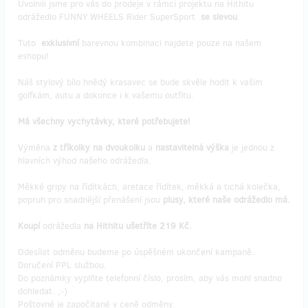
Uvolnili jsme pro vás do prodeje v rámci projektu na Hithitu
odrážedlo FUNNY WHEELS Rider SuperSport
se slevou
.
Tuto
exklusivní
barevnou kombinaci najdete pouze na našem
eshopu!
Náš stylový bílo hnědý krasavec se bude skvěle hodit k vašim
golfkám, autu a dokonce i k vašemu outfitu.
Má všechny vychytávky, které potřebujete!
Výměna
z tříkolky na dvoukolku
a
nastavitelná výška
je jednou z
hlavních výhod našeho odrážedla.
Měkké gripy na řídítkách, aretace řídítek, měkká a tichá kolečka,
popruh pro snadnější přenášení jsou
plusy, které naše odrážedlo má.
Koupí
odrážedla
na Hithitu ušetříte 219 Kč.
Odesílat odměnu budeme po úspěšném ukončení kampaně.
Doručení PPL službou.
Do poznámky vyplňte telefonní číslo, prosím, aby vás mohl snadno
dohledat. ;-)
Poštovné je započítané v ceně odměny.