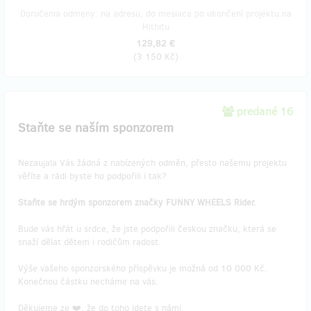
Doručenia odmeny: na adresu, do mesiaca po ukončení projektu na
Hithitu
129,82 €
(
3 150 Kč
)
predané 16
Staňte se naším sponzorem
Nezaujala Vás žádná z nabízených odměn, přesto našemu projektu
věříte a rádi byste ho podpořili i tak?
Staňte se hrdým sponzorem značky FUNNY WHEELS Rider.
Bude vás hřát u srdce, že jste podpořili českou značku, která se
snaží dělat dětem i rodičům radost.
Výše vašeho sponzorského příspěvku je možná od 10 000 Kč.
Konečnou částku necháme na vás.
Děkujeme ze ❤️, že do toho jdete s námi.