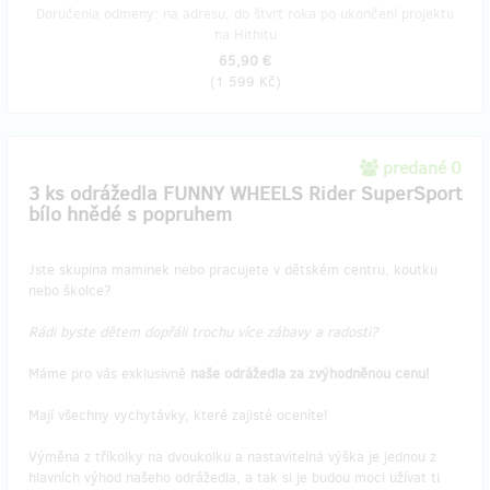
Doručenia odmeny: na adresu, do štvrť roka po ukončení projektu
na Hithitu
65,90 €
(
1 599 Kč
)
predané 0
3 ks odrážedla FUNNY WHEELS Rider SuperSport
bílo hnědé s popruhem
Jste skupina maminek nebo pracujete v dětském centru, koutku
nebo školce?
Rádi byste dětem dopřáli trochu více zábavy a radosti?
Máme pro vás exklusivně
naše odrážedla za zvýhodněnou cenu!
Mají všechny vychytávky, které zajisté oceníte!
Výměna z tříkolky na dvoukolku a nastavitelná výška je jednou z
hlavních výhod našeho odrážedla, a tak si je budou moci užívat ti