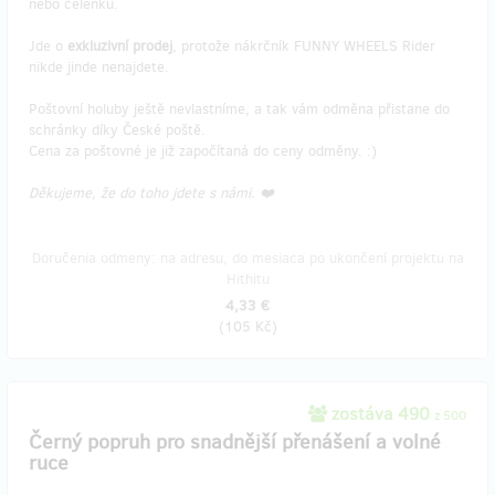
nebo čelenku.
Jde o
exkluzivní prodej
, protože nákrčník FUNNY WHEELS Rider
nikde jinde nenajdete.
Poštovní holuby ještě nevlastníme, a tak vám odměna přistane do
schránky díky České poště.
Cena za poštovné je již započítaná do ceny odměny. :)
Děkujeme, že do toho jdete s námi. ❤️
Doručenia odmeny: na adresu, do mesiaca po ukončení projektu na
Hithitu
4,33 €
(
105 Kč
)
zostáva 490
z 500
Černý popruh pro snadnější přenášení a volné
ruce