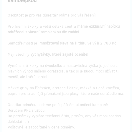
samolepkou
Osobitost je pro vás důležitá? Máme pro vás řešení!
Pro firemní školky a větší dětská centra
máme exklusivní nabídku
odrážedel s vlastní samolepkou dle zadání.
Samozřejmostí je
množstevní sleva na Hithitu
ve výši 2 780 Kč.
Mají všechny
vychytávky, které zajisté oceníte!
Výměna z tříkolky na dvoukolku a nastavitelná výška je jednou z
hlavních výhod našeho odrážedla, a tak si je budou moci užívat ti
menší, ale i větší jezdci.
Měkké gripy na řídítkách, aretace řídítek, měkká a tichá kolečka,
popruh pro snadnější přenášení jsou plusy, které naše odrážedlo má.
Odesílat odměnu budeme po úspěšném ukončení kampaně.
Doručení PPL službou.
Do poznámky vyplňte telefonní číslo, prosím, aby vás mohl snadno
dohledat. ;-)
Poštovné je započítané v ceně odměny.