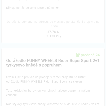
Děkujeme, že do toho jdete s námi. ❤️
Doručenia odmeny: na adresu, do mesiaca po ukončení projektu na
Hithitu
47,76 €
(
1 159 Kč
)
predané 24
Odrážedlo FUNNY WHEELS Rider SuperSport 2v1
tyrkysovo hnědé s popruhem
Uvolnili jsme pro vás do prodeje v rámci projektu na Hithitu
odrážedlo FUNNY WHEELS Rider SuperSport
se slevou
.
Tuto
exklusivní
barevnou kombinaci najdete pouze na našem
eshopu!
Náš stylový tyrkysovo hnědý krasavec se bude skvěle hodit k vašim