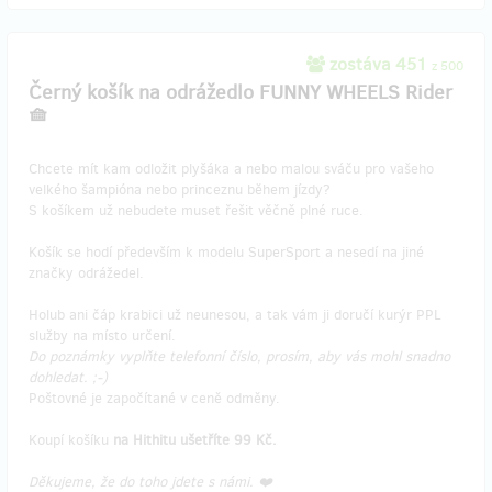
zostáva 451
z 500
Černý košík na odrážedlo FUNNY WHEELS Rider
🧺
Chcete mít kam odložit plyšáka a nebo malou sváču pro vašeho
velkého šampióna nebo princeznu během jízdy?
S košíkem už nebudete muset řešit věčně plné ruce.
Košík se hodí především k modelu SuperSport a nesedí na jiné
značky odrážedel.
Holub ani čáp krabici už neunesou, a tak vám ji doručí kurýr PPL
služby na místo určení.
Do poznámky vyplňte telefonní číslo, prosím, aby vás mohl snadno
dohledat. ;-)
Poštovné je započítané v ceně odměny.
Koupí košíku
na Hithitu ušetříte 99 Kč.
Děkujeme, že do toho jdete s námi. ❤️