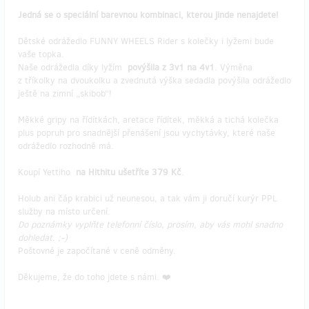
Jedná se o speciální barevnou kombinaci, kterou jinde nenajdete!
Dětské odrážedlo FUNNY WHEELS Rider s kolečky i lyžemi bude
vaše topka.
Naše odrážedla díky lyžím
povýšila z 3v1 na 4v1
. Výměna
z tříkolky na dvoukolku a zvednutá výška sedadla povýšila odrážedlo
ještě na zimní „skibob“!
Měkké gripy na řídítkách, aretace řídítek, měkká a tichá kolečka
plus popruh pro snadnější přenášení jsou vychytávky, které naše
odrážedlo rozhodně má.
Koupí Yettiho
na Hithitu ušetříte 379 Kč
.
Holub ani čáp krabici už neunesou, a tak vám ji doručí kurýr PPL
služby na místo určení.
Do poznámky vyplňte telefonní číslo, prosím, aby vás mohl snadno
dohledat. ;-)
Poštovné je započítané v ceně odměny.
Děkujeme, že do toho jdete s námi. ❤️