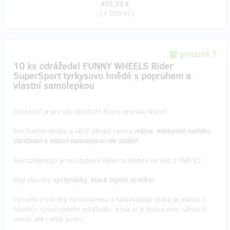
453,33 €
(
11 000 Kč
)
predané 7
10 ks odrážedel FUNNY WHEELS Rider
SuperSport tyrkysovo hnědé s popruhem a
vlastní samolepkou
Osobitost je pro vás důležitá? Máme pro vás řešení!
Pro firemní školky a větší dětská centra
máme
exklusivní nabídku
odrážedel s vlastní samolepkou dle zadání.
Samozřejmostí je množstevní sleva na Hithitu ve výši 2 780 Kč.
Mají všechny
vychytávky, které zajisté oceníte!
Výměna z tříkolky na dvoukolku a nastavitelná výška je jednou z
hlavních výhod našeho odrážedla, a tak si je budou moci užívat ti
menší, ale i větší jezdci.