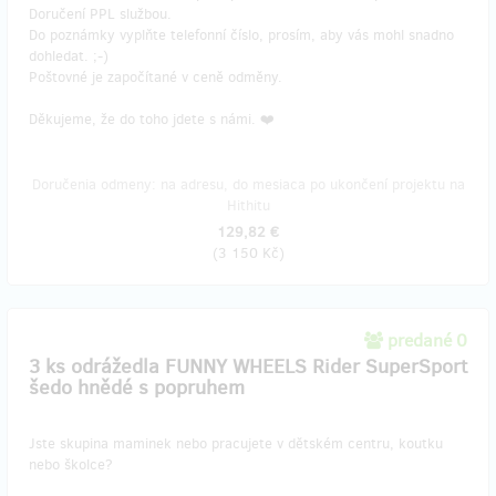
Doručení PPL službou.
Do poznámky vyplňte telefonní číslo, prosím, aby vás mohl snadno
dohledat. ;-)
Poštovné je započítané v ceně odměny.
Děkujeme, že do toho jdete s námi. ❤️
Doručenia odmeny: na adresu, do mesiaca po ukončení projektu na
Hithitu
129,82 €
(
3 150 Kč
)
predané 0
3 ks odrážedla FUNNY WHEELS Rider SuperSport
šedo hnědé s popruhem
Jste skupina maminek nebo pracujete v dětském centru, koutku
nebo školce?