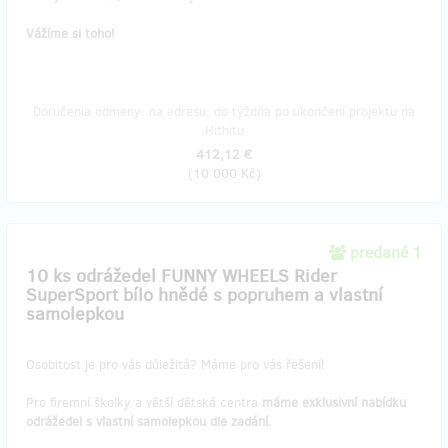
Vážíme si toho!
Doručenia odmeny: na adresu, do týždňa po ukončení projektu na
Hithitu
412,12 €
(
10 000 Kč
)
predané 1
10 ks odrážedel FUNNY WHEELS Rider
SuperSport bílo hnědé s popruhem a vlastní
samolepkou
Osobitost je pro vás důležitá? Máme pro vás řešení!
Pro firemní školky a větší dětská centra
máme
exklusivní nabídku
odrážedel s vlastní samolepkou dle zadání.