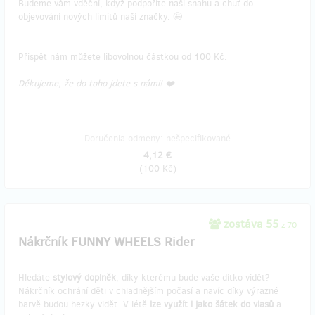
Budeme vám vděční, když podpoříte naši snahu a chuť do
objevování nových limitů naší značky. 🤩
Přispět nám můžete libovolnou částkou od 100 Kč.
Děkujeme, že do toho jdete s námi! ❤️
Doručenia odmeny: nešpecifikované
4,12 €
(
100 Kč
)
zostáva 55
z 70
Nákrčník FUNNY WHEELS Rider
Hledáte
stylový doplněk
, díky kterému bude vaše dítko vidět?
Nákrčník ochrání děti v chladnějším počasí a navíc díky výrazné
barvě budou hezky vidět. V létě
lze využít i jako šátek do vlasů
a