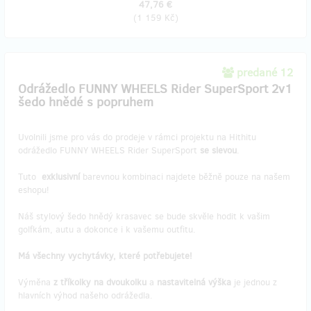
47,76 €
(
1 159 Kč
)
predané 12
Odrážedlo FUNNY WHEELS Rider SuperSport 2v1
šedo hnědé s popruhem
Uvolnili jsme pro vás do prodeje v rámci projektu na Hithitu
odrážedlo FUNNY WHEELS Rider SuperSport
se slevou
.
Tuto
exklusivní
barevnou kombinaci najdete běžně pouze na našem
eshopu!
Náš stylový šedo hnědý krasavec se bude skvěle hodit k vašim
golfkám, autu a dokonce i k vašemu outfitu.
Má všechny vychytávky, které potřebujete!
Výměna
z tříkolky na dvoukolku
a
nastavitelná výška
je jednou z
hlavních výhod našeho odrážedla.