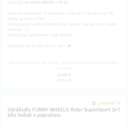
Koupí lyží
na Hithitu ušetříte 179 Kč
.
Holub ani čáp krabici už neunesou, a tak vám ji doručí kurýr PPL
služby na místo určení.
Do poznámky vyplňte telefonní číslo, prosím, aby vás mohl snadno
dohledat. ;-)
Poštovné je započítané v ceně odměny.
Děkujeme, že do toho jdete s námi. ❤️
Doručenia odmeny: na adresu, do štvrť roka po ukončení projektu
na Hithitu
24,69 €
(
599 Kč
)
predané 34
Odrážedlo FUNNY WHEELS Rider SuperSport 2v1
bílo hnědé s popruhem