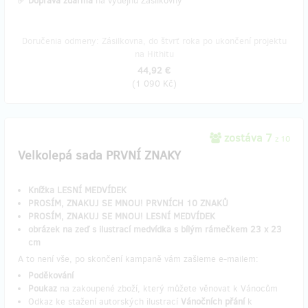
✅ Doprava zdarma
na výdejnu Zásilkovny
Doručenia odmeny: Zásilkovna, do štvrť roka po ukončení projektu
na Hithitu
44,92 €
(
1 090 Kč
)
zostáva 7
z 10
Velkolepá sada PRVNÍ ZNAKY
Knížka LESNÍ MEDVÍDEK
PROSÍM, ZNAKUJ SE MNOU! PRVNÍCH 10 ZNAKŮ
PROSÍM, ZNAKUJ SE MNOU! LESNÍ MEDVÍDEK
obrázek na zeď s ilustrací medvídka s bílým rámečkem 23 x 23
cm
A to není vše, po skončení kampaně vám zašleme e-mailem:
Poděkování
Poukaz
na zakoupené zboží, který můžete věnovat k Vánocům
Odkaz ke stažení autorských ilustrací
Vánočních přání
k