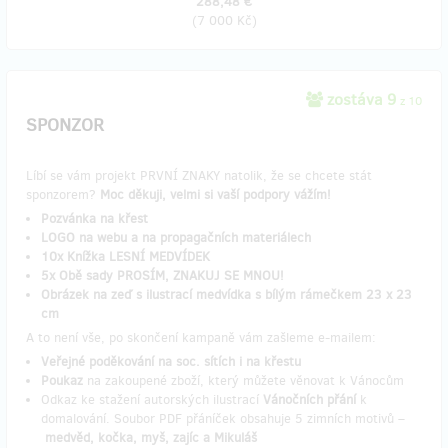
288,48 €
(
7 000 Kč
)
zostáva 9
z 10
SPONZOR
Líbí se vám projekt PRVNÍ ZNAKY natolik, že se chcete stát
sponzorem?
Moc děkuji, velmi si vaší podpory vážím!
Pozvánka na křest
LOGO na webu a na propagačních materiálech
10x Knížka LESNÍ MEDVÍDEK
5x Obě sady PROSÍM, ZNAKUJ SE MNOU!
Obrázek na zeď s ilustrací medvídka s bílým rámečkem 23 x 23
cm
A to není vše, po skončení kampaně vám zašleme e-mailem:
Veřejné poděkování na soc. sítích i na křestu
Poukaz
na zakoupené zboží, který můžete věnovat k Vánocům
Odkaz ke stažení autorských ilustrací
Vánočních přání
k
domalování. Soubor PDF přáníček obsahuje 5 zimních motivů –
medvěd, kočka, myš, zajíc a Mikuláš