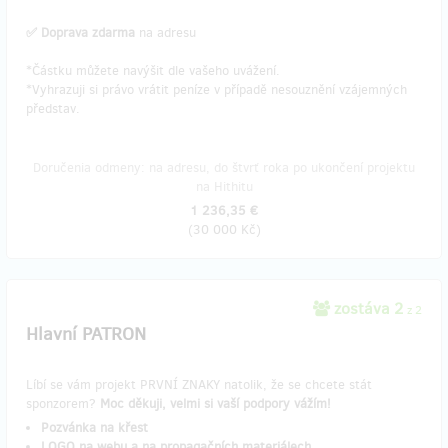
✅ Doprava zdarma
na adresu
*Částku můžete navýšit dle vašeho uvážení.
*Vyhrazuji si právo vrátit peníze v případě nesouznění vzájemných
představ.
Doručenia odmeny: na adresu, do štvrť roka po ukončení projektu
na Hithitu
1 236,35 €
(
30 000 Kč
)
zostáva 2
z 2
Hlavní PATRON
Líbí se vám projekt PRVNÍ ZNAKY natolik, že se chcete stát
sponzorem?
Moc děkuji, velmi si vaší podpory vážím!
Pozvánka na křest
LOGO na webu a na propagačních materiálech