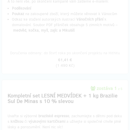
A to není vše, po skončení kampaně vám zašleme e-mailem:
Poděkování
Poukaz
na zakoupené zboží, který můžete věnovat k Vánocům
Odkaz ke stažení autorských ilustrací
Vánočních přání
k
domalování. Soubor PDF přáníček obsahuje 5 zimních motivů –
medvěd, kočka, myš, zajíc a Mikuláš
Doručenia odmeny: do štvrť roka po ukončení projektu na Hithitu
61,41 €
(
1 490 Kč
)
zostáva 1
z 5
Kompletní set LESNÍ MEDVÍDEK + 1 kg Brazilie
Sul De Minas s 10 % slevou
Uvařte si výborné
brazilské espresso
, zachumlejte s dětmi pod deku
s
knížkou
či
výukovými kartičkami
a užívejte si společné chvíle plné
lásky a porozumění. Není nic víc!