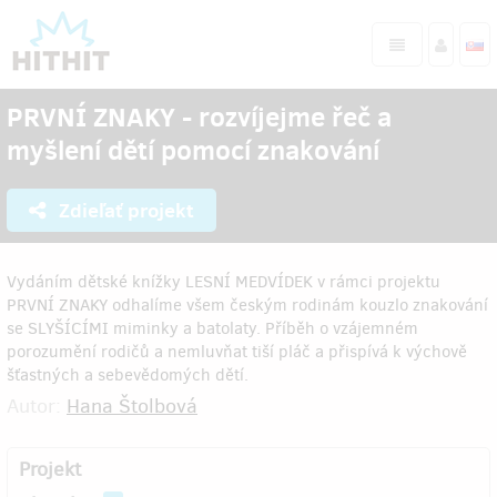
PRVNÍ ZNAKY - rozvíjejme řeč a
myšlení dětí pomocí znakování
Zdieľať projekt
Vydáním dětské knížky LESNÍ MEDVÍDEK v rámci projektu
PRVNÍ ZNAKY odhalíme všem českým rodinám kouzlo znakování
se SLYŠÍCÍMI miminky a batolaty. Příběh o vzájemném
porozumění rodičů a nemluvňat tiší pláč a přispívá k výchově
šťastných a sebevědomých dětí.
Autor:
Hana Štolbová
Projekt