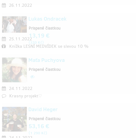
26.11.2022
Lukas Ondracek
Prispené čiastkou
13,19 €
25.11.2022
(
)
320 Kč
Knížka LESNÍ MEDVÍDEK se slevou 10 %
Maťa Puchyova
Prispené čiastkou
24.11.2022
Krasny projekt♡
David Heger
Prispené čiastkou
53,16 €
(
)
1 290 Kč
24.11.2022