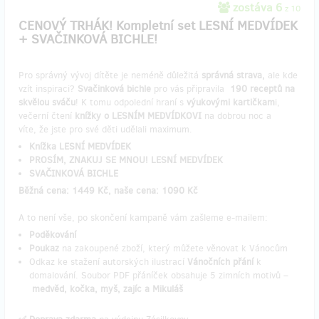
zostáva 6
z 10
CENOVÝ TRHÁK! Kompletní set LESNÍ MEDVÍDEK
+ SVAČINKOVÁ BICHLE!
Pro správný vývoj dítěte je neméně důležitá
správná strava,
ale kde
vzít inspiraci?
Svačinková bichle
pro vás připravila
190 receptů na
skvělou sváču
! K tomu odpolední hraní s
výukovými kartičkam
i,
večerní čtení
knížky o LESNÍM MEDVÍDKOVI
na dobrou noc a
víte, že jste pro své děti udělali maximum.
Knížka LESNÍ MEDVÍDEK
PROSÍM, ZNAKUJ SE MNOU! LESNÍ MEDVÍDEK
SVAČINKOVÁ BICHLE
Běžná cena: 1449 Kč, naše cena: 1090 Kč
A to není vše, po skončení kampaně vám zašleme e-mailem:
Poděkování
Poukaz
na zakoupené zboží, který můžete věnovat k Vánocům
Odkaz ke stažení autorských ilustrací
Vánočních přání
k
domalování. Soubor PDF přáníček obsahuje 5 zimních motivů –
medvěd, kočka, myš, zajíc a Mikuláš