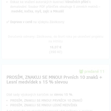
Odkaz ke stažení autorských ilustrací
Vánočních přání
k
domalování. Soubor PDF přáníček obsahuje 5 zimních motivů –
medvěd, kočka, myš, zajíc a Mikuláš
✅ Doprava v ceně
na výdejnu Zásilkovny
Doručenia odmeny: Zásilkovna, do štvrť roka po ukončení projektu
na Hithitu
16,07 €
(
390 Kč
)
predané 11
PROSÍM, ZNAKUJ SE MNOU! Prvních 10 znaků +
Lesní medvídek s 15 % slevou
Obě sady výukových kartiček se
slevou 15 %.
PROSÍM, ZNAKUJ SE MNOU! PRVNÍCH 10 ZNAKŮ
PROSÍM, ZNAKUJ SE MNOU! LESNÍ MEDVÍDEk