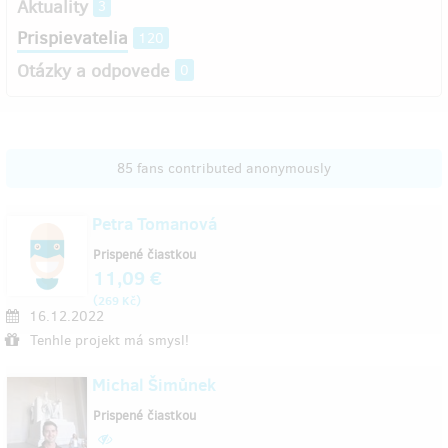
Aktuality
3
Prispievatelia
120
Otázky a odpovede
0
85 fans contributed anonymously
Petra Tomanová
Prispené čiastkou
11,09 €
(
)
269 Kč
16.12.2022
Tenhle projekt má smysl!
Michal Šimůnek
Prispené čiastkou