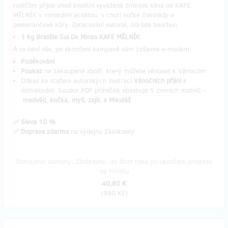
rodičům přijde vhod kvalitní vyvážená zrnková káva od KAFE
MĚLNÍK s minimální aciditou, s chutí hořké čokolády a
pomerančové kůry. Zpracování natural, odrůda bourbon.
1 kg Brazílie Sul De Minas KAFE MĚLNÍK
A to není vše, po skončení kampaně vám zašleme e-mailem:
Poděkování
Poukaz
na zakoupené zboží, který můžete věnovat k Vánocům
Odkaz ke stažení autorských ilustrací
Vánočních přání
k
domalování. Soubor PDF přáníček obsahuje 5 zimních motivů –
medvěd, kočka, myš, zajíc a Mikuláš
✅ Sleva 10 %
✅ Doprava zdarma
na výdejnu Zásilkovny
Doručenia odmeny: Zásilkovna, do štvrť roka po ukončení projektu
na Hithitu
40,80 €
(
990 Kč
)