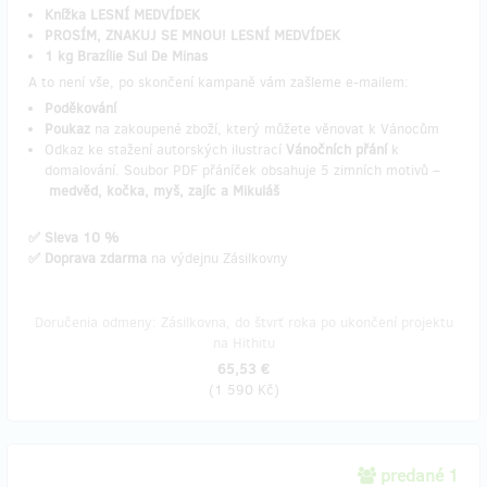
Knížka LESNÍ MEDVÍDEK
PROSÍM, ZNAKUJ SE MNOU! LESNÍ MEDVÍDEK
1 kg Brazílie Sul De Minas
A to není vše, po skončení kampaně vám zašleme e-mailem:
Poděkování
Poukaz
na zakoupené zboží, který můžete věnovat k Vánocům
Odkaz ke stažení autorských ilustrací
Vánočních přání
k
domalování. Soubor PDF přáníček obsahuje 5 zimních motivů –
medvěd, kočka, myš, zajíc a Mikuláš
✅ Sleva 10 %
✅ Doprava zdarma
na výdejnu Zásilkovny
Doručenia odmeny: Zásilkovna, do štvrť roka po ukončení projektu
na Hithitu
65,53 €
(
1 590 Kč
)
predané 1