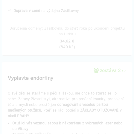
✅
Doprava v ceně
na výdejnu Zásilkovny
Doručenia odmeny: Zásilkovna, do štvrť roka po ukončení projektu
na Hithitu
34,62 €
(
840 Kč
)
zostáva 2
z 2
Vyplavte endorfiny
O své děti se staráme s péčí a láskou, ale chce to starat se i o
sebe. Zdravý životní styl, alternativa pro posílení imunity, propojení
těla a mysli nebo prostě jen
odreagování s veselou partou
nadšených otužilců
, kteří se rádi podělí o
ZÁKLADY OTUŽOVÁNÍ v
okolí PRAHY.
Otužilci vás vezmou sebou k některému z vybraných jezer nebo
do Vltavy