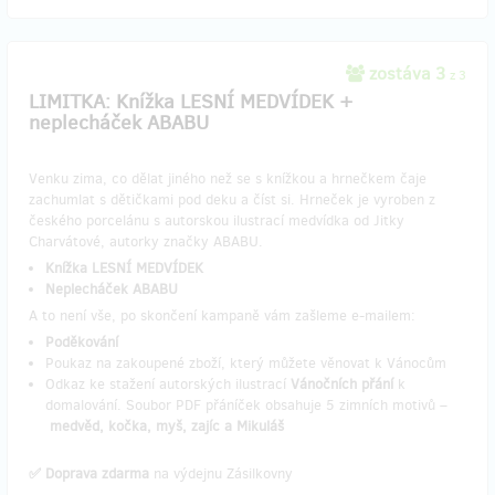
zostáva 3
z 3
LIMITKA: Knížka LESNÍ MEDVÍDEK +
neplecháček ABABU
Venku zima, co dělat jiného než se s knížkou a hrnečkem čaje
zachumlat s dětičkami pod deku a číst si. Hrneček je vyroben z
českého porcelánu s autorskou ilustrací medvídka od Jitky
Charvátové, autorky značky ABABU.
Knížka LESNÍ MEDVÍDEK
Neplecháček ABABU
A to není vše, po skončení kampaně vám zašleme e-mailem:
Poděkování
Poukaz na zakoupené zboží, který můžete věnovat k Vánocům
Odkaz ke stažení autorských ilustrací
Vánočních přání
k
domalování. Soubor PDF přáníček obsahuje 5 zimních motivů –
medvěd, kočka, myš, zajíc a Mikuláš
✅ Doprava zdarma
na výdejnu Zásilkovny