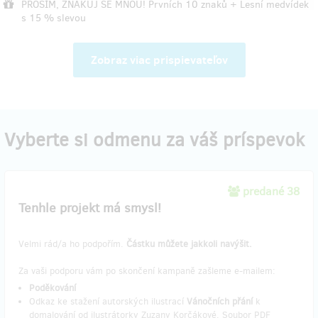
PROSÍM, ZNAKUJ SE MNOU! Prvních 10 znaků + Lesní medvídek
s 15 % slevou
Zobraz viac prispievateľov
Vyberte si odmenu za váš príspevok
predané 38
Tenhle projekt má smysl!
Velmi rád/a ho podpořím.
Částku můžete jakkoli navýšit.
Za vaši podporu vám po skončení kampaně zašleme e-mailem:
Poděkování
Odkaz ke stažení autorských ilustrací
Vánočních přání
k
domalování od ilustrátorky Zuzany Korčákové. Soubor PDF