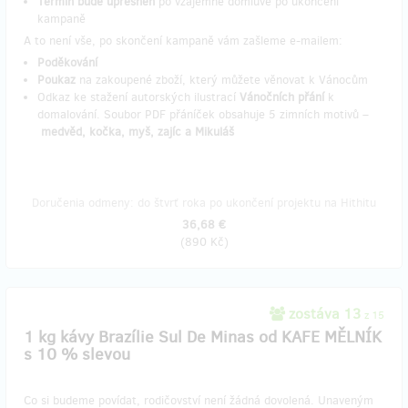
Termín bude upřesněn
po vzájemné domluvě po ukončení
kampaně
A to není vše, po skončení kampaně vám zašleme e-mailem:
Poděkování
Poukaz
na zakoupené zboží, který můžete věnovat k Vánocům
Odkaz ke stažení autorských ilustrací
Vánočních přání
k
domalování. Soubor PDF přáníček obsahuje 5 zimních motivů –
medvěd, kočka, myš, zajíc a Mikuláš
Doručenia odmeny: do štvrť roka po ukončení projektu na Hithitu
36,68 €
(
890 Kč
)
zostáva 13
z 15
1 kg kávy Brazílie Sul De Minas od KAFE MĚLNÍK
s 10 % slevou
Co si budeme povídat, rodičovství není žádná dovolená. Unaveným