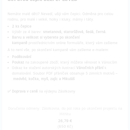
Nemáte malé děti? Nevadí, ušiji vám čepici. Odměna pro celou
rodinu, pro malé i velké, holky i kluky, mámy i táty.
2 ks čepice
Výběr ze 4 barev:
smetanová, starorůžová, šedá, černá.
Barvu a velikost si vyberete po skončení
kampaně
prostřednictvím online formuláře, který vám zašleme
A to není vše, po skončení kampaně vám zašleme e-mailem:
Poděkování
Poukaz
na zakoupené zboží, který můžete věnovat k Vánocům
Odkaz ke stažení autorských ilustrací
Vánočních přání
k
domalování. Soubor PDF přáníček obsahuje 5 zimních motivů –
medvěd, kočka, myš, zajíc a Mikuláš
✅ Doprava v ceně
na výdejnu Zásilkovny
Doručenia odmeny: Zásilkovna, do pol roka po ukončení projektu na
Hithitu
26,79 €
(
650 Kč
)