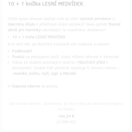
10 + 1 knížka LESNÍ MEDVÍDEK
Chtěli byste věnovat balíček knih do vámi
vybrané porodnice
či
obecnímu úřadu
k příležitosti vítání občánků? Nebo pořídit
firemní
dárek pro maminky
odcházející na mateřskou dovolenou?
10 + 1 kniha LESNÍ MEDVÍDEK
A to není vše, po skončení kampaně vám zašleme e-mailem:
Poděkování
Poukaz
na zakoupené zboží, který můžete věnovat k Vánocům
Odkaz ke stažení autorských ilustrací
Vánočních přání
k
domalování. Soubor PDF přáníček obsahuje 5 zimních motivů –
medvěd, kočka, myš, zajíc a Mikuláš
✅ Doprava zdarma
na adresu
Doručenia odmeny: Zásilkovna, do štvrť roka po ukončení projektu
na Hithitu
144,24 €
(
3 500 Kč
)