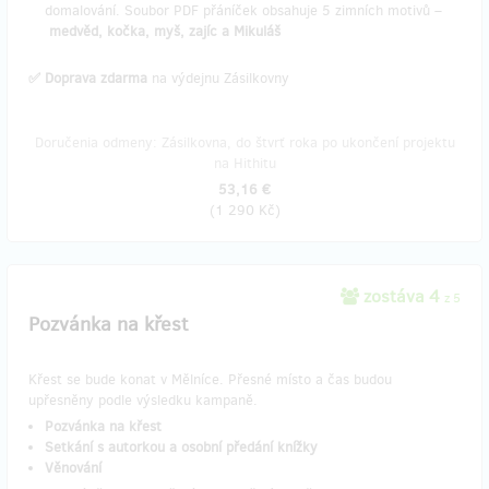
domalování. Soubor PDF přáníček obsahuje 5 zimních motivů –
medvěd, kočka, myš, zajíc a Mikuláš
✅ Doprava zdarma
na výdejnu Zásilkovny
Doručenia odmeny: Zásilkovna, do štvrť roka po ukončení projektu
na Hithitu
53,16 €
(
1 290 Kč
)
zostáva 4
z 5
Pozvánka na křest
Křest se bude konat v Mělníce. Přesné místo a čas budou
upřesněny podle výsledku kampaně.
Pozvánka na křest
Setkání s autorkou a osobní předání knížky
Věnování