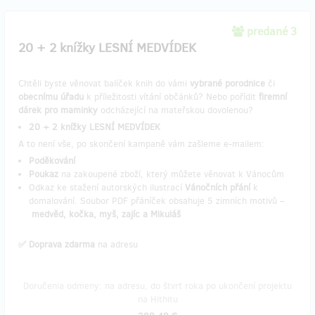
predané 3
20 + 2 knížky LESNÍ MEDVÍDEK
Chtěli byste věnovat balíček knih do vámi
vybrané porodnice
či
obecnímu úřadu
k příležitosti vítání občánků? Nebo pořídit
firemní
dárek pro maminky
odcházející na mateřskou dovolenou?
20 + 2 knížky LESNÍ MEDVÍDEK
A to není vše, po skončení kampaně vám zašleme e-mailem:
Poděkování
Poukaz
na zakoupené zboží, který můžete věnovat k Vánocům
Odkaz ke stažení autorských ilustrací
Vánočních přání
k
domalování. Soubor PDF přáníček obsahuje 5 zimních motivů –
medvěd, kočka, myš, zajíc a Mikuláš
✅ Doprava zdarma
na adresu
Doručenia odmeny: na adresu, do štvrť roka po ukončení projektu
na Hithitu