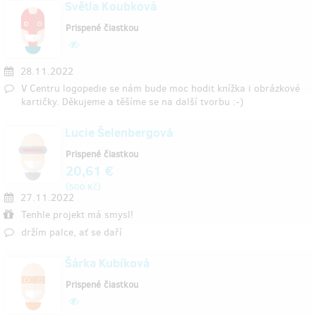
Světla Koubková
Prispené čiastkou
28.11.2022
V Centru logopedie se nám bude moc hodit knížka i obrázkové
kartičky. Děkujeme a těšíme se na další tvorbu :-)
Lucie Šelenbergová
Prispené čiastkou
20,61 €
(
)
500 Kč
27.11.2022
Tenhle projekt má smysl!
držím palce, ať se daří
Šárka Kubíková
Prispené čiastkou