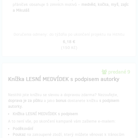
přáníček obsahuje 5 zimních motivů –
medvěd, kočka, myš, zajíc
a Mikuláš
Doručenia odmeny: do týždňa po ukončení projektu na Hithitu
6,18 €
(
150 Kč
)
predané 9
Knížka LESNÍ MEDVÍDEK s podpisem autorky
Nestihli jste knížku se slevou a dopravou zdarma? Nezoufejte,
doprava je za půlku
a jako
bonus
dostanete knížku
s podpisem
autorky.
Knížka LESNÍ MEDVÍDEK s podpisem
​A to není vše, po skončení kampaně vám zašleme e-mailem:
​Poděkování
Poukaz
na zakoupené zboží, který můžete věnovat k Vánocům