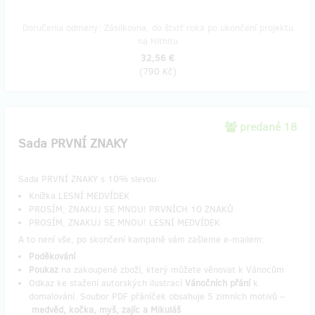
Doručenia odmeny: Zásilkovna, do štvrť roka po ukončení projektu
na Hithitu
32,56 €
(
790 Kč
)
predané 18
Sada PRVNÍ ZNAKY
Sada PRVNÍ ZNAKY s 10% slevou.
Knížka LESNÍ MEDVÍDEK
PROSÍM, ZNAKUJ SE MNOU! PRVNÍCH 10 ZNAKŮ
PROSÍM, ZNAKUJ SE MNOU! LESNÍ MEDVÍDEK
A to není vše, po skončení kampaně vám zašleme e-mailem:
Poděkování
Poukaz
na zakoupené zboží, který můžete věnovat k Vánocům
Odkaz ke stažení autorských ilustrací
Vánočních přání
k
domalování. Soubor PDF přáníček obsahuje 5 zimních motivů –
medvěd, kočka, myš, zajíc a Mikuláš