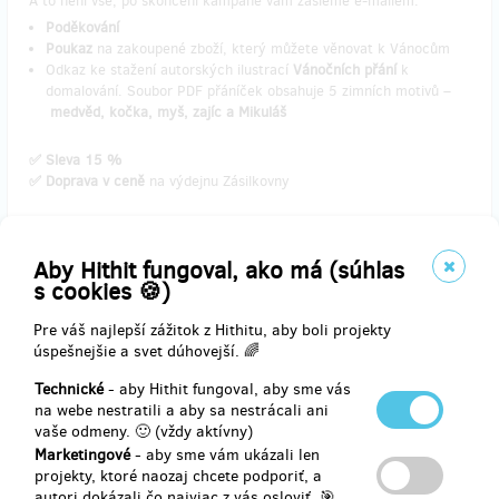
A to není vše, po skončení kampaně vám zašleme e-mailem:
Poděkování
Poukaz
na zakoupené zboží, který můžete věnovat k Vánocům
Odkaz ke stažení autorských ilustrací
Vánočních přání
k
domalování. Soubor PDF přáníček obsahuje 5 zimních motivů –
medvěd, kočka, myš, zajíc a Mikuláš
✅ Sleva 15 %
✅ Doprava v ceně
na výdejnu Zásilkovny
Doručenia odmeny: Zásilkovna, do štvrť roka po ukončení projektu
Aby Hithit fungoval, ako má (súhlas
na Hithitu
s cookies 🍪)
20,19 €
(
490 Kč
)
Pre váš najlepší zážitok z Hithitu, aby boli projekty
úspešnejšie a svet dúhovejší. 🌈
Technické
- aby Hithit fungoval, aby sme vás
zostáva 19
z 20
na webe nestratili a aby sa nestrácali ani
Obrázek na zeď LESNÍ MEDVÍDEK
vaše odmeny. 🙂 (vždy aktívny)
Marketingové
- aby sme vám ukázali len
projekty, ktoré naozaj chcete podporiť, a
Oživte dětem pokojíčky autorskou ilustrací LESNÍHO MEDVÍDKA od
autori dokázali čo najviac z vás osloviť. 🎯