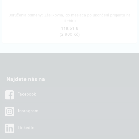
Doručenia odmeny: Zásilkovna, do mesiaca po ukončení projektu na
Hithitu
119,51 €
(
2 900 Kč
)
Najdete nás na
Facebook
Instagram
LinkedIn