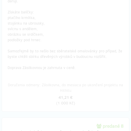
darují.
Získáte balíčky:
ptačího krmítka,
stojánku na ubrousky,
svícnu s andělem,
obrázku se srdíčkem,
podložky pod hrnec.
Samozřejmě by to nešlo bez sběratelské omalovánky pro případ, že
byste chtěli sbírku dřevěných výrobků v budoucnu rozšířit.
Doprava Zásilkovnou je zahrnuta v ceně.
Doručenia odmeny: Zásilkovna, do mesiaca po ukončení projektu na
Hithitu
41,21 €
(
1 000 Kč
)
predané 8