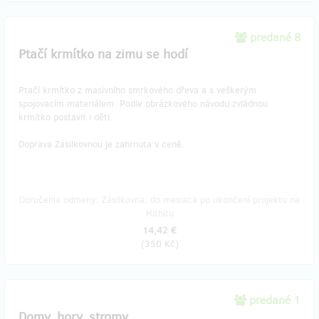
predané 8
Ptačí krmítko na zimu se hodí
Ptačí krmítko z masivního smrkového dřeva a s veškerým
spojovacím materiálem. Podle obrázkového návodu zvládnou
krmítko postavit i děti.
Doprava Zásilkovnou je zahrnuta v ceně.
Doručenia odmeny: Zásilkovna, do mesiaca po ukončení projektu na
Hithitu
14,42 €
(
350 Kč
)
predané 1
Domy, hory, stromy...