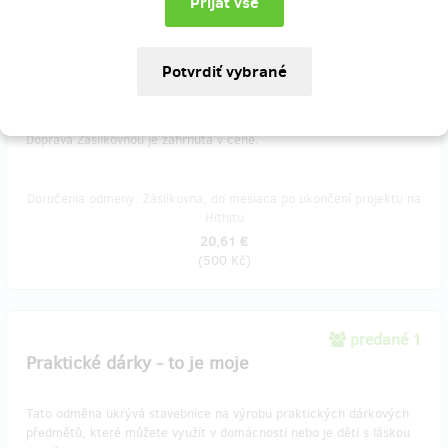
Jako svoji odměnu získáte z celé kolekce balíčky, které obsahují
dřevěné vláčky a vagónky k sestavení. Získáte celkem 4
stavebnice.
Součástí bude sběratelská omalovánka na samolepky. Když si tyto
hračky oblíbíte, můžete pokračovat ve sběru samolepek i hraček
dodatečně.
Doprava Zásilkovnou je zahrnuta v ceně.
Doručenia odmeny: Zásilkovna, do mesiaca po ukončení projektu na
Hithitu
20,61 €
(
500 Kč
)
predané 1
Praktické dárky - to je moje
Tato odměna ukrývá stavebnice na výrobu praktických dárkových
předmětů, které můžete využít v domácnosti nebo je děti s láskou