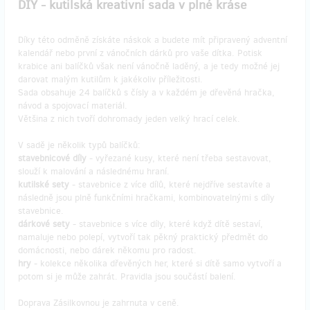
DIY - kutilská kreativní sada v plné kráse
Díky této odměně získáte náskok a budete mít připravený adventní
kalendář nebo první z vánočních dárků pro vaše dítka. Potisk
krabice ani balíčků však není vánočně laděný, a je tedy možné jej
darovat malým kutilům k jakékoliv příležitosti.
Sada obsahuje 24 balíčků s čísly a v každém je dřevěná hračka,
návod a spojovací materiál.
Většina z nich tvoří dohromady jeden velký hrací celek.
V sadě je několik typů balíčků:
stavebnicové díly
- vyřezané kusy, které není třeba sestavovat,
slouží k malování a následnému hraní.
kutilské sety
- stavebnice z více dílů, které nejdříve sestavíte a
následně jsou plně funkčními hračkami, kombinovatelnými s díly
stavebnice.
dárkové sety
- stavebnice s více díly, které když dítě sestaví,
namaluje nebo polepí, vytvoří tak pěkný praktický předmět do
domácnosti, nebo dárek někomu pro radost.
hry
- kolekce několika dřevěných her, které si dítě samo vytvoří a
potom si je může zahrát. Pravidla jsou součástí balení.
Doprava Zásilkovnou je zahrnuta v ceně.