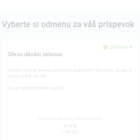
Vyberte si odmenu za váš príspevok
predané 4
Dřevu dávám zelenou
Dáváte nezištně zelenou zajímavým projektům? Děkujeme, že jste si
vybrali právě ten náš.
Dar je možné libovolně navýšit.
Doručenia odmeny: nešpecifikované
4,12 €
(
100 Kč
)