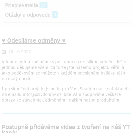
Prispievatelia
31
Otázky a odpovede
0
♥︎ Odesíláme odměny ♥︎
18.10.2022
V tomto týdnu začínáme s postupnou rozesílkou odměn. Ještě
jednou děkujeme všem, za to že jste našemu projektu věřili a
jako poděkování se můžete v každém odeslaném balíčku těšit
na malý dárek.
I po skončení projetu jsme tu pro Vás. Snadno nás kontaktujete
na emailu info@ozivdomov.cz, kde Vám zodpovíme veškeré
dotazy ke stavebnici, odměnám i dalším našim produktům.
Postupně přidáváme videa z tvoření na náš YT
kanál