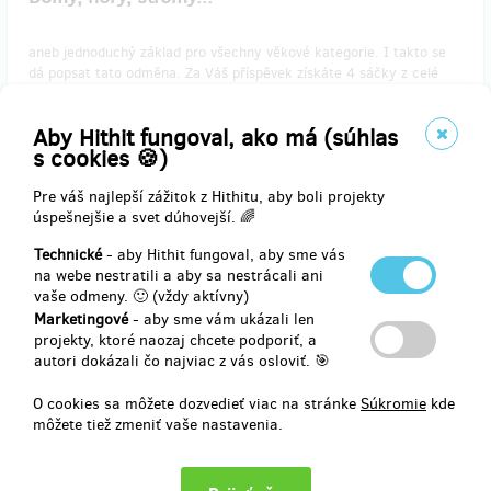
aneb jednoduchý základ pro všechny věkové kategorie. I takto se
dá popsat tato odměna. Za Váš příspěvek získáte 4 sáčky z celé
kolekce. Vybrali jsme pro Vás 4 takové, které zvládnou i ti úplně
nejmladší tvořílci.
Aby Hithit fungoval, ako má (súhlas
Součástí sady je dvojice hor, dvojice stromů, domečky z kostek a
s cookies 🍪)
sada plotů.
Pre váš najlepší zážitok z Hithitu, aby boli projekty
Doprava Zásilkovnou je zahrnuta v ceně.
úspešnejšie a svet dúhovejší. 🌈
Technické
- aby Hithit fungoval, aby sme vás
Doručenia odmeny: Zásilkovna, do mesiaca po ukončení projektu na
na webe nestratili a aby sa nestrácali ani
Hithitu
vaše odmeny. 🙂 (vždy aktívny)
16,48 €
Marketingové
- aby sme vám ukázali len
(
400 Kč
)
projekty, ktoré naozaj chcete podporiť, a
autori dokázali čo najviac z vás osloviť. 🎯
O cookies sa môžete dozvedieť viac na stránke
Súkromie
kde
predané 9
môžete tiež zmeniť vaše nastavenia.
Pro začátek si vezmu vláčky