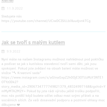
11.9.2022
Sledujete nás
https://youtube.com/channel/UCiwDCISlLLblXuudjvnkTCg
Jak se tvoří s malým kutilem
9.9.2022
Nyní máte na našem Instagramu možnost nahlédnout pod pokličku
a podívat se jak s kutilskou stavebnicí tvoří sami děti, jak jsou
spokojení. Pokud jste zvědaví na obsah balení máte možnost ve
složce "🔨 Kreativní sada"
https://www.instagram.com/s/aGlnaGxpZ2h0OjE3OTUzMzY3NTE1
OTYzODk2?
story_media_id=2906734777749821379_48324997168&igshid=Y
mMyMTA2M2Y= Pokud by jste rádi výrobu ještě trošku podpořili,
moc nás potěší když budete sdílet odkaz mezi svými přáteli a na
sociálních sítích. Za vaši dosavadní podporu a pozitivní ohlasy moc
děkujeme ❤️