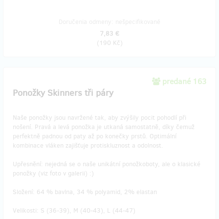
Doručenia odmeny: nešpecifikované
7,83 €
(
190 Kč
)
predané 163
Ponožky Skinners tři páry
Naše ponožky jsou navržené tak, aby zvýšily pocit pohodlí při
nošení. Pravá a levá ponožka je utkaná samostatně, díky čemuž
perfektně padnou od paty až po konečky prstů. Optimální
kombinace vláken zajišťuje protiskluznost a odolnost.
Upřesnění: nejedná se o naše unikátní ponožkoboty, ale o klasické
ponožky (viz foto v galerii) :)
Složení: 64 % bavlna, 34 % polyamid, 2% elastan
Velikosti: S (36-39), M (40-43), L (44-47)