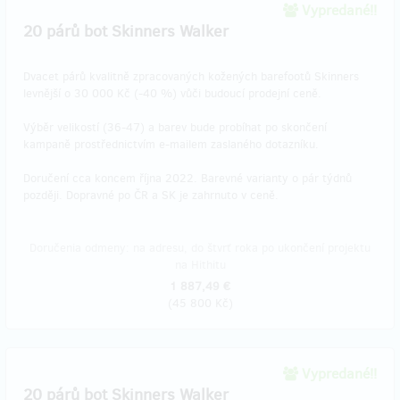
Vypredané!!
20 párů bot Skinners Walker
Dvacet párů kvalitně zpracovaných kožených barefootů Skinners
levnější o 30 000 Kč (-40 %) vůči budoucí prodejní ceně.
Výběr velikostí (36-47) a barev bude probíhat po skončení
kampaně prostřednictvím e-mailem zaslaného dotazníku.
Doručení cca koncem října 2022. Barevné varianty o pár týdnů
později. Dopravné po ČR a SK je zahrnuto v ceně.
Doručenia odmeny: na adresu, do štvrť roka po ukončení projektu
na Hithitu
1 887,49 €
(
45 800 Kč
)
Vypredané!!
20 párů bot Skinners Walker