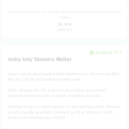
Doručenia odmeny: na adresu, do mesiaca po ukončení projektu na
Hithitu
20,19 €
(
490 Kč
)
predané 712
Jedny boty Skinners Walker
Jedny kvalitně zpracované kožené barefoot boty Skinners levnější o
900 Kč (-25 %) vůči budoucí prodejní ceně.
Výběr velikosti (36-47) a barvy bude probíhat po skončení
kampaně prostřednictvím e-mailem zaslaného dotazníku.
Doručení černých a bílých variant cca koncem října 2022. Barevné
varianty později na podzim. Dopravné po ČR je zahrnuto v ceně.
Doručení na Slovensko je +100 Kč.