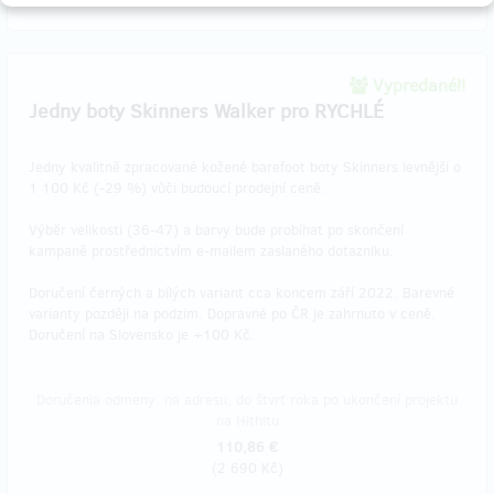
Vypredané!!
Jedny boty Skinners Walker pro RYCHLÉ
Jedny kvalitně zpracované kožené barefoot boty Skinners levnější o
1 100 Kč (-29 %) vůči budoucí prodejní ceně.
Výběr velikosti (36-47) a barvy bude probíhat po skončení
kampaně prostřednictvím e-mailem zaslaného dotazníku.
Doručení černých a bílých variant cca koncem září 2022. Barevné
varianty později na podzim. Dopravné po ČR je zahrnuto v ceně.
Doručení na Slovensko je +100 Kč.
Doručenia odmeny: na adresu, do štvrť roka po ukončení projektu
na Hithitu
110,86 €
(
2 690 Kč
)