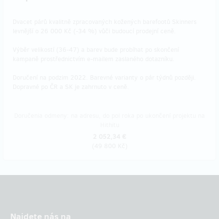
Dvacet párů kvalitně zpracovaných kožených barefootů Skinners
levnější o 26 000 Kč (-34 %) vůči budoucí prodejní ceně.
Výběr velikostí (36-47) a barev bude probíhat po skončení
kampaně prostřednictvím e-mailem zaslaného dotazníku.
Doručení na podzim 2022. Barevné varianty o pár týdnů později.
Dopravné po ČR a SK je zahrnuto v ceně.
Doručenia odmeny: na adresu, do pol roka po ukončení projektu na
Hithitu
2 052,34 €
(
49 800 Kč
)
Najdete nás na