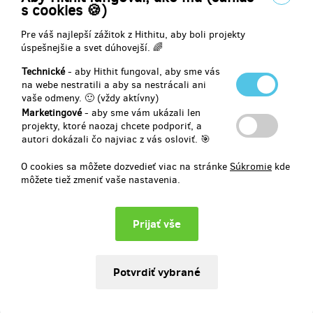
984,96 €
s cookies 🍪)
(
23 900 Kč
)
Pre váš najlepší zážitok z Hithitu, aby boli projekty
úspešnejšie a svet dúhovejší. 🌈
Vypredané!!
Technické
- aby Hithit fungoval, aby sme vás
Jedny boty Skinners Walker pro NEJRYCHLEJŠÍ
na webe nestratili a aby sa nestrácali ani
vaše odmeny. 🙂 (vždy aktívny)
Marketingové
- aby sme vám ukázali len
Jedny kvalitně zpracované kožené barefoot boty Skinners levnější o
projekty, ktoré naozaj chcete podporiť, a
1 300 Kč (-34 %) vůči budoucí prodejní ceně.
autori dokázali čo najviac z vás osloviť. 🎯
Výběr velikosti (36-47) a barvy bude probíhat po skončení
O cookies sa môžete dozvedieť viac na stránke
Súkromie
kde
kampaně prostřednictvím e-mailem zaslaného dotazníku.
môžete tiež zmeniť vaše nastavenia.
Doručení černých a bílých variant cca koncem září 2022. Barevné
varianty později na podzim. Dopravné po ČR je zahrnuto v ceně.
Doručení na Slovensko je +100 Kč.
Doručenia odmeny: na adresu, do štvrť roka po ukončení projektu
na Hithitu
102,62 €
(
2 490 Kč
)