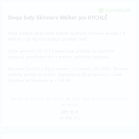
Vypredané!!
Dvoje boty Skinners Walker pro RYCHLÉ
Dvoje kvalitně zpracované kožené barefooty Skinners levnější o 2
690 Kč (-35 %) vůči budoucí prodejní ceně.
Výběr velikostí (36-47) a barev bude probíhat po skončení
kampaně prostřednictvím e-mailem zaslaného dotazníku.
Doručení černých a bílých variant cca koncem září 2022. Barevné
varianty později na podzim. Dopravné po ČR je zahrnuto v ceně.
Doručení na Slovensko je +100 Kč.
Doručenia odmeny: na adresu, do štvrť roka po ukončení projektu
na Hithitu
201,52 €
(
4 890 Kč
)