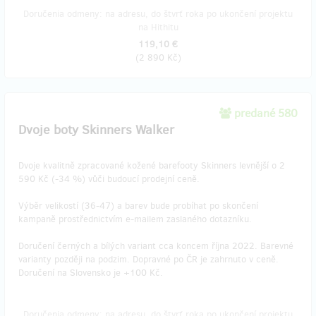
Doručenia odmeny: na adresu, do štvrť roka po ukončení projektu
na Hithitu
119,10 €
(
2 890 Kč
)
predané 580
Dvoje boty Skinners Walker
Dvoje kvalitně zpracované kožené barefooty Skinners levnější o 2
590 Kč (-34 %) vůči budoucí prodejní ceně.
Výběr velikostí (36-47) a barev bude probíhat po skončení
kampaně prostřednictvím e-mailem zaslaného dotazníku.
Doručení černých a bílých variant cca koncem října 2022. Barevné
varianty později na podzim. Dopravné po ČR je zahrnuto v ceně.
Doručení na Slovensko je +100 Kč.
Doručenia odmeny: na adresu, do štvrť roka po ukončení projektu