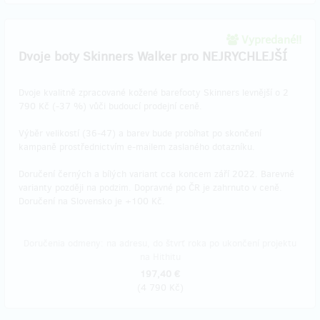
Vypredané!!
Dvoje boty Skinners Walker pro NEJRYCHLEJŠÍ
Dvoje kvalitně zpracované kožené barefooty Skinners levnější o 2
790 Kč (-37 %) vůči budoucí prodejní ceně.
Výběr velikostí (36-47) a barev bude probíhat po skončení
kampaně prostřednictvím e-mailem zaslaného dotazníku.
Doručení černých a bílých variant cca koncem září 2022. Barevné
varianty později na podzim. Dopravné po ČR je zahrnuto v ceně.
Doručení na Slovensko je +100 Kč.
Doručenia odmeny: na adresu, do štvrť roka po ukončení projektu
na Hithitu
197,40 €
(
4 790 Kč
)