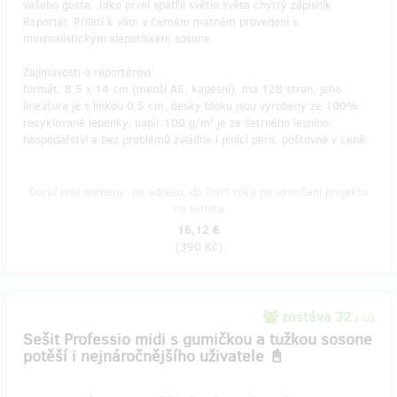
vašeho gusta. Jako první spatřil světlo světa chytrý zápisník
Reportér. Přiletí k vám v černém matném provedení s
minimalistickým slepotiskem sosone.
Zajímavosti o reportérovi:
formát: 8,5 x 14 cm (menší A6, kapesní), má 128 stran, jeho
lineatura je s linkou 0,5 cm, desky bloku jsou vyrobeny ze 100%
recyklované lepenky, papír 100 g/m² je ze šetrného lesního
hospodářství a bez problémů zvládne i plnící pero, poštovné v ceně
Doručenia odmeny: na adresu, do štvrť roka po ukončení projektu
na Hithitu
16,12 €
(
390 Kč
)
zostáva 32
z 60
Sešit Professio midi s gumičkou a tužkou sosone
potěší i nejnáročnějšího uživatele 📓