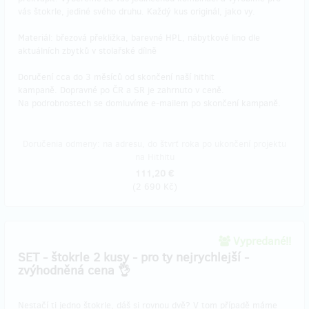
vás štokrle, jediné svého druhu. Každý kus originál, jako vy.
Materiál: březová překližka, barevné HPL, nábytkové lino dle
aktuálních zbytků v stolařské dílně
Doručení cca do 3 měsíců od skončení naší hithit
kampaně. Dopravné po ČR a SR je zahrnuto v ceně.
Na podrobnostech se domluvíme e-mailem po skončení kampaně.
Doručenia odmeny: na adresu, do štvrť roka po ukončení projektu
na Hithitu
111,20 €
(
2 690 Kč
)
Vypredané!!
SET - štokrle 2 kusy - pro ty nejrychlejší -
zvýhodněná cena 👌
Nestačí ti jedno štokrle, dáš si rovnou dvě? V tom případě máme