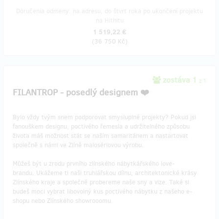
Doručenia odmeny: na adresu, do štvrť roka po ukončení projektu
na Hithitu
1 519,22 €
(
36 750 Kč
)
zostáva 1
z 1
FILANTROP - posedlý designem ❤️
Bylo vždy tvým snem podporovat smysluplné projekty? Pokud jsi
fanouškem designu, poctivého řemesla a udržitelného způsobu
života máš možnost stát se naším samaritánem a nastartovat
společně s námi ve Zlíně malosériovou výrobu.
Můžeš být u zrodu prvního zlínského nábytkářského love-
brandu. Ukážeme ti naši truhlářskou dílnu, architektonické krásy
Zlínského kraje a společně probereme naše sny a vize. Také si
budeš moci vybrat libovolný kus poctivého nábytku z našeho e-
shopu nebo Zlínského showrooomu.