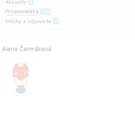
Aktuality
0
Prispievatelia
230
Otázky a odpovede
0
Alena Čermáková