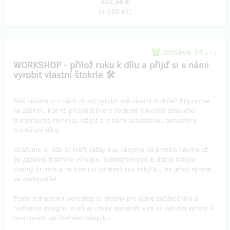
202,56 €
(
4 900 Kč
)
zostáva 14
z 15
​WORKSHOP - přilož ruku k dílu a přijď si s námi
vyrobit vlastní štokrle 🛠️
Máš odvahu si s námi zkusit vyrobit své vlastní štokrle? Připrav se
na zážitek, kde tě přesvědčíme o hodnotě a kvalitě zlínského
truhlářského řemesla. Užiješ si s námi autentickou atmosféru
truhlářské dílny.
Ukážeme ti, kde se tvoří každý kus nábytku od prvního návrhu až
po zabalení finálního výrobku. Samozřejmostí je dobrá nálada,
chutný brunch a na konci si odneseš kus nábytku, na jehož výrobě
se spolupodílel.
Tento jednodenní workshop je vhodný pro úplné začátečníky a
nadšence designu, kteří se chtějí dozvědět více ze zákulisí výroby a
navrhování udržitelného nábytku.