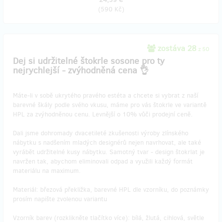
(
590 Kč
)
zostáva 28
z 50
Dej si udržitelné štokrle sosone pro ty
nejrychlejší - zvýhodněná cena 👌
Máte-li v sobě ukrytého pravého estéta a chcete si vybrat z naší
barevné škály podle svého vkusu, máme pro vás štokrle ve variantě
HPL za zvýhodněnou cenu. Levnější o 10% vůči prodejní ceně.
Dali jsme dohromady dvacetileté zkušenosti výroby zlínského
nábytku s nadšením mladých designérů nejen navrhovat, ale také
vyrábět udržitelné kusy nábytku. Samotný tvar - design štokrlat je
navržen tak, abychom eliminovali odpad a využili každý formát
materiálu na maximum.
Materiál: březová překližka, barevné HPL dle vzorníku, do poznámky
prosím napište zvolenou variantu
Vzorník barev (rozklikněte tlačítko více): bílá, žlutá, cihlová, světle