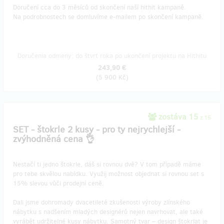
Doručení cca do 3 měsíců od skončení naší hithit kampaně.
Na podrobnostech se domluvíme e-mailem po skončení kampaně.
Doručenia odmeny: do štvrť roka po ukončení projektu na Hithitu
243,90 €
(
5 900 Kč
)
zostáva 15
z 15
SET - štokrle 2 kusy - pro ty nejrychlejší -
zvýhodněná cena 👌
Nestačí ti jedno štokrle, dáš si rovnou dvě? V tom případě máme
pro tebe skvělou nabídku. Využij možnost objednat si rovnou set s
15% slevou vůči prodejní ceně.
Dali jsme dohromady dvacetileté zkušenosti výroby zlínského
nábytku s nadšením mladých designérů nejen navrhovat, ale také
vyrábět udržitelné kusy nábytku. Samotný tvar – design štokrlat je