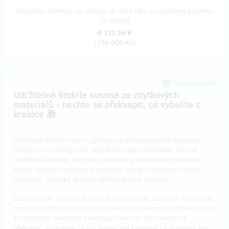
Doručenia odmeny: na adresu, do štvrť roka po ukončení projektu
na Hithitu
4 133,94 €
(
100 000 Kč
)
Vypredané!!
Udržitelné štokrle sosone ze zbytkových
materiálů - nechte se překvapit, co vybalíte z
krabice 🎁
Udržitelné štokrle nejen z pohledu využití zbytkového materiálu.
Design není sprosté slovo. Stejně jako opravdu ovládat poctivé
truhlářské řemeslo. Dali jsme dohromady dvacetileté zkušenosti
výroby zlínského nábytku s nadšením mladých designérů nejen
navrhovat, ale také vyrábět udržitelné kusy nábytku.
Samotný tvar - design štokrlat je navržen tak, abychom eliminovali
odpad a využili každý formát materiálu na maximum. Máte-li odvahu
a chcete být svědomití a ekologičtí skrz na skrz nechte se
překvapit. Vybereme za vás jedinečnou kombinaci a vyrobíme pro