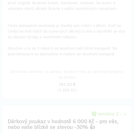
první originál. Budeme kreslit, navrhovat, malovat. Na konci si
odvezete domů dětské štokrle s vaším autentickým rukopisem.
Tento jednodenní workshop je vhodný pro rodiče s dětmi, kteří se
chtějí nachvíli vrátit do rozverných dětských dob a dozvědět se více
ze zákulisí výroby a navrhování nábytku.
Doručeni cca do 3 měsíců od skončení naší hithit kampaně. Na
podrobnostech se domluvíme e-mailem po skončení kampaně.
Doručenia odmeny: na adresu, do štvrť roka po ukončení projektu
na Hithitu
161,22 €
(
3 900 Kč
)
zostáva 2
z 10
Dárkový poukaz v hodnotě 6 000 Kč - pro vás,
nebo vaše blízké se slevou -30% 👍