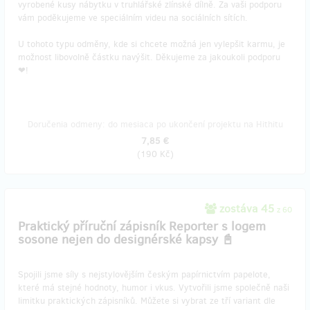
vyrobené kusy nábytku v truhlářské zlínské dílně. Za vaši podporu
vám poděkujeme ve speciálním videu na sociálních sítích.
U tohoto typu odměny, kde si chcete možná jen vylepšit karmu, je
možnost libovolně částku navýšit. Děkujeme za jakoukoli podporu
❤!
Doručenia odmeny: do mesiaca po ukončení projektu na Hithitu
7,85 €
(
190 Kč
)
zostáva 45
z 60
Praktický příruční zápisník Reporter s logem
sosone nejen do designérské kapsy 📓
Spojili jsme síly s nejstylovějším českým papírnictvím papelote,
které má stejné hodnoty, humor i vkus. Vytvořili jsme společně naši
limitku praktických zápisníků. Můžete si vybrat ze tří variant dle