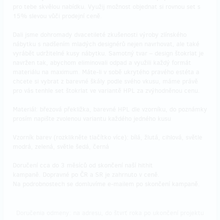
pro tebe skvělou nabídku. Využij možnost objednat si rovnou set s
15% slevou vůči prodejní ceně.
Dali jsme dohromady dvacetileté zkušenosti výroby zlínského
nábytku s nadšením mladých designérů nejen navrhovat, ale také
vyrábět udržitelné kusy nábytku. Samotný tvar – design štokrlat je
navržen tak, abychom eliminovali odpad a využili každý formát
materiálu na maximum. Máte-li v sobě ukrytého pravého estéta a
chcete si vybrat z barevné škály podle svého vkusu, máme právě
pro vás tenhle set štokrlat ve variantě HPL za zvýhodněnou cenu.
Materiál: březová překližka, barevné HPL dle vzorníku, do poznámky
prosím napište zvolenou variantu každého jedného kusu
Vzorník barev (rozklikněte tlačítko více): bílá, žlutá, cihlová, světle
modrá, zelená, světle šedá, černá
Doručení cca do 3 měsíců od skončení naší hithit
kampaně. Dopravné po ČR a SR je zahrnuto v ceně.
Na podrobnostech se domluvíme e-mailem po skončení kampaně.
Doručenia odmeny: na adresu, do štvrť roka po ukončení projektu