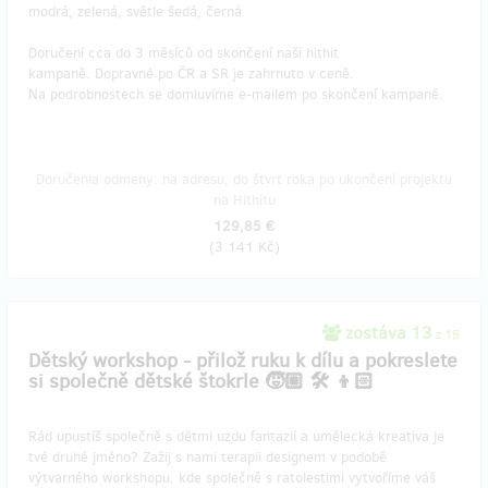
modrá, zelená, světle šedá, černá
Doručení cca do 3 měsíců od skončení naší hithit
kampaně. Dopravné po ČR a SR je zahrnuto v ceně.
Na podrobnostech se domluvíme e-mailem po skončení kampaně.
Doručenia odmeny: na adresu, do štvrť roka po ukončení projektu
na Hithitu
129,85 €
(
3 141 Kč
)
zostáva 13
z 15
Dětský workshop - přilož ruku k dílu a pokreslete
si společně dětské štokrle 🧒🏼 🛠️ 👦🏻
Rád upustíš společně s dětmi uzdu fantazií a umělecká kreativa je
tvé druhé jméno? Zažij s nami terapii designem v podobě
výtvarného workshopu, kde společně s ratolestimi vytvoříme váš