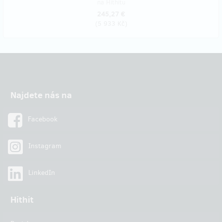
na Hithitu
245,27 €
(
5 933 Kč
)
Najdete nás na
Facebook
Instagram
LinkedIn
Hithit