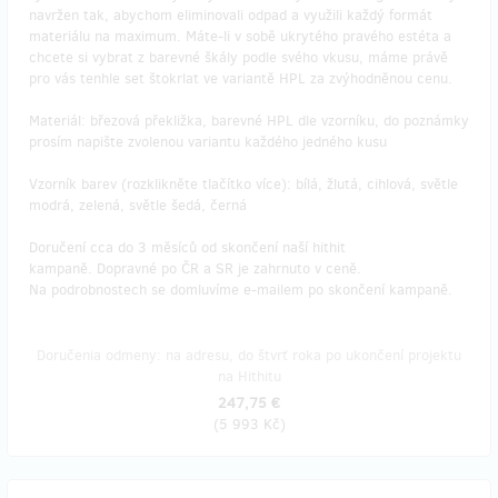
navržen tak, abychom eliminovali odpad a využili každý formát
materiálu na maximum. Máte-li v sobě ukrytého pravého estéta a
chcete si vybrat z barevné škály podle svého vkusu, máme právě
pro vás tenhle set štokrlat ve variantě HPL za zvýhodněnou cenu.
Materiál: březová překližka, barevné HPL dle vzorníku, do poznámky
prosím napište zvolenou variantu každého jedného kusu
Vzorník barev (rozklikněte tlačítko více): bílá, žlutá, cihlová, světle
modrá, zelená, světle šedá, černá
Doručení cca do 3 měsíců od skončení naší hithit
kampaně. Dopravné po ČR a SR je zahrnuto v ceně.
Na podrobnostech se domluvíme e-mailem po skončení kampaně.
Doručenia odmeny: na adresu, do štvrť roka po ukončení projektu
na Hithitu
247,75 €
(
5 993 Kč
)