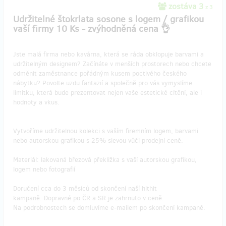
zostáva 3
z 3
Udržitelné štokrlata sosone s logem / grafikou
vaší firmy 10 Ks - zvýhodněná cena 👌
Jste malá firma nebo kavárna, která se ráda obklopuje barvami a
udržitelným designem? Začínáte v menších prostorech nebo chcete
odměnit zaměstnance pořádným kusem poctivého českého
nábytku? Povolte uzdu fantazií a společně pro vás vymyslíme
limitku, která bude prezentovat nejen vaše estetické cítění, ale i
hodnoty a vkus.
Vytvoříme udržitelnou kolekci s vaším firemním logem, barvami
nebo autorskou grafikou s 25% slevou vůči prodejní ceně.
Materiál: lakovaná březová překližka s vaší autorskou grafikou,
logem nebo fotografií
Doručení cca do 3 měsíců od skončení naší hithit
kampaně. Dopravné po ČR a SR je zahrnuto v ceně.
Na podrobnostech se domluvíme e-mailem po skončení kampaně.