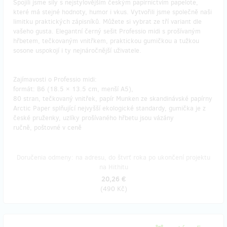
Spojili jsme síly s nejstylovějším českým papírnictvím papelote,
které má stejné hodnoty, humor i vkus. Vytvořili jsme společně naši
limitku praktických zápisníků. Můžete si vybrat ze tří variant dle
vašeho gusta. Elegantní černý sešit Professio midi s prošívaným
hřbetem, tečkovaným vnitřkem, praktickou gumičkou a tužkou
sosone uspokojí i ty nejnáročnější uživatele.
Zajímavosti o Professio midi:
formát: B6 (18.5 × 13.5 cm, menší A5),
80 stran, tečkovaný vnitřek, papír Munken ze skandinávské papírny
Arctic Paper splňující nejvyšší ekologické standardy, gumička je z
české pruženky, uzlíky prošívaného hřbetu jsou vázány
ručně, poštovné v ceně
Doručenia odmeny: na adresu, do štvrť roka po ukončení projektu
na Hithitu
20,26 €
(
490 Kč
)