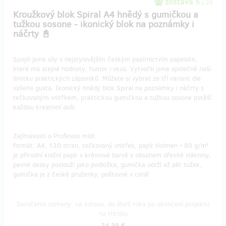
zostáva 5
z 25
Kroužkový blok Spiral A4 hnědý s gumičkou a
tužkou sosone - ikonický blok na poznámky i
náčrty 📓
Spojili jsme síly s nejstylovějším českým papírnictvím papelote,
které má stejné hodnoty, humor i vkus. Vytvořili jsme společně naši
limitku praktických zápisníků. Můžete si vybrat ze tří variant dle
vašeho gusta. Ikonický hnědý blok Spiral na poznámky i náčrty s
tečkovaným vnitřkem, praktickou gumičkou a tužkou sosone potěší
každou kreativní duši.
Zajímavosti o Professio midi:
formát: A4, 130 stran, tečkovaný vnitřek, papír Holmen • 80 g/m²
je přírodní knižní papír v krémové barvě s obsahem dřevité vlákniny,
pevné desky poslouží jako podložka, gumička udrží až pět tužek,
gumička je z české pruženky, poštovné v ceně
Doručenia odmeny: na adresu, do štvrť roka po ukončení projektu
na Hithitu
24,39 €