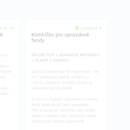
ané 14
predané 4
é
Kombíčko pro opravdové
fandy
 mezi
ONLINE FILM + BONUSOVÉ MATERIÁLY
t
+ PLAKÁT S PODPISY
áčení.
atáčení
Správný fanda musí film nejen vidět, ale
ktu.
mít i podepsaný plakát od herců a
tvůrců, s kterými se může setkat na
udou
soukromé autogramiádě.
odkaz.
O termínu budeme informovat emailem,
který bude sloužit jako vstupenka.
Film a bonusové materiály vám budou
zaslány emailem jako soukromý odkaz.
Sledovat jej můžete opakovaně.