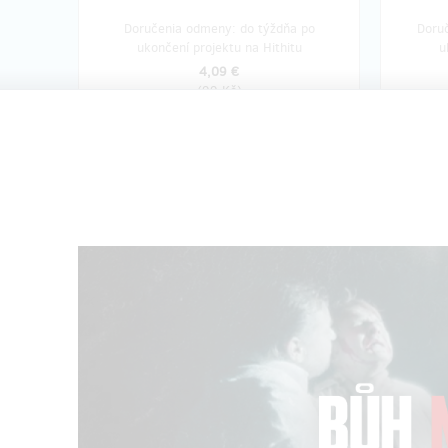
Doručenia odmeny: do týždňa po
Doruč
ukončení projektu na Hithitu
u
4,09 €
(
99 Kč
)
zostáva 40
z 60
Kombíčko SLAVNOSTNÍ
Návšt
PREMIÉRA
Buďte so
Buďte prvními diváky filmu na
předpremiéře v Praze.
Jedinečn
námi můž
Získáte vstupenku na slavnostní
pod pokl
premiéru. Po projekci bude
nachází 
následovat debata s tvůrci a hlavními
herci filmu. Odnesete si filmový plakát +
Odkaz n
uvidíte své jméno v titulcích.
materiál
Film a 
Odkaz na online film s bonusovými
zaslány