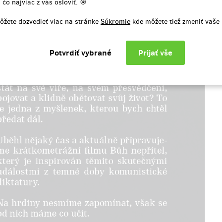
 čo najviac z vás osloviť. 🎯
aše logo bude na úvodní
ôžete dozvedieť viac na stránke
Súkromie
kde môžete tiež zmeniť vaše
e filmu a plakátu, je
jmostí. Všechny předchozí
 máte nyní na jednom místě. Na
 vám dáme 8 lístků a rádi s
 filmu přijedeme, kam budete
ůžete se za námi podívat i na
, do střižny a nahlédnout tak
od pokličku celé výroby.
 s vámi setkáme ihned po
ní kampaně.
bonusové materiály vám budou
 emailem jako soukromý odkaz.
t jej můžete opakovaně.
enia odmeny: na adresu, do pol
po ukončení projektu na Hithitu
4 130,52 €
(
100 000 Kč
)