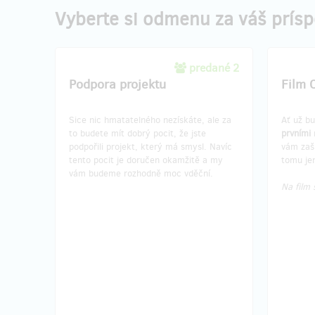
Vyberte si odmenu za váš prís
predané 2
Podpora projektu
Film 
Sice nic hmatatelného nezískáte, ale za
Ať už b
to budete mít dobrý pocit, že jste
prvními
podpořili projekt, který má smysl. Navíc
vám zaš
tento pocit je doručen okamžitě a my
tomu jen
vám budeme rozhodně moc vděční.
Na film