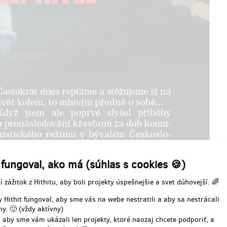
t jej můžete opakovaně.
čenia odmeny: do mesiaca po
Doručenia odmeny: dlhšie než 
končení projektu na Hithitu
ukončení projektu na Hithi
137,67 €
183,56 €
(
3 333 Kč
)
(
4 444 Kč
)
zostáva 2
z 2
í partner filmu
 fungoval, ako má (súhlas s cookies 🍪)
ok, velká důvěra, ale i velký zisk,
í zážitok z Hithitu, aby boli projekty úspešnejšie a svet dúhovejší. 🌈
, oč tu běží...
 Hithit fungoval, aby sme vás na webe nestratili a aby sa nestrácali
ozhodnutí si velmi vážíme. S
y. 🙂 (vždy aktívny)
em máme velké plány a vy byste
 aby sme vám ukázali len projekty, ktoré naozaj chcete podporiť, a
li být po celou dobu s námi.