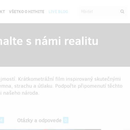
EKT
VŠETKO O HITHITE
LIVE BLOG
alte s námi realitu
jmostí. Krátkometrážní film inspirovaný skutečnými
emna, strachu a útlaku. Podpořte připomenutí těchto
ii našeho národa.
Otázky a odpovede
64
0