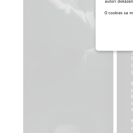
autori dokázali
nabídneme soukromou projekci se slovem
autora. Projekce se může konat kdekoliv
To, že v
O cookies sa m
budete chtít.
obrazovc
samozře
Dále dostanete 4 vstupenky na slavnostní
balíčky
premiéru a samozřejmě odkaz na online
premiéru
film s bonusovými materiály, který si
projekcí
můžete kdykoliv přehrát.
chtít. M
natáčení
Tak pokud nejste bývalý člen KSČ a
trochu p
neodsuzujete svobodu slova a vyznání,
budeme moc rádi za partnerství.
Rádi se
Film a bonusové materiály vám budou
ukonče
zaslány emailem jako soukromý odkaz.
Film a 
Sledovat jej můžete opakovaně.
zaslány
Sledova
Doručenia odmeny: na adresu, do štvrť
Doruč
roka po ukončení projektu na Hithitu
roka 
1 032,63 €
(
25 000 Kč
)