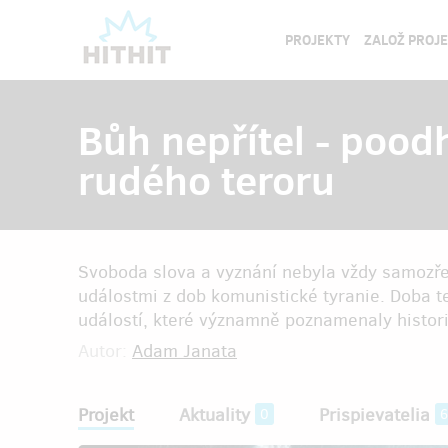
PROJEKTY
ZALOŽ PROJ
Bůh nepřítel - poodh
rudého teroru
Svoboda slova a vyznání nebyla vždy samozře
událostmi z dob komunistické tyranie. Doba t
událostí, které významně poznamenaly histor
Autor:
Adam Janata
Projekt
Aktuality
Prispievatelia
0