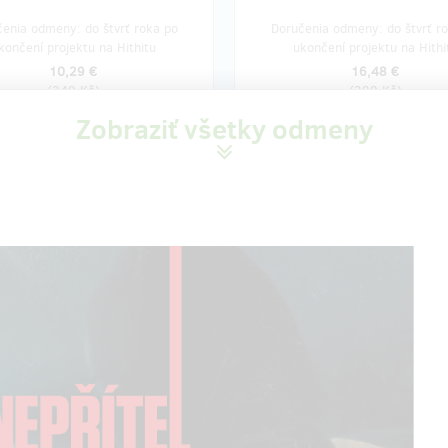
enia odmeny: do štvrť roka po
Doručenia odmeny: do štvrť r
končení projektu na Hithitu
ukončení projektu na Hithi
10,29 €
16,48 €
(
249 Kč
)
(
399 Kč
)
Zobraziť všetky odmeny
zostáva 9
zostáva
z 10
ěva ve střižně
Buďte s námi na place
učástí filmového střihu.
Zažijte natáčení na vlastní kůži.
ý zážitek ze střižny, kam se za
S projektem plánujeme pokračová
ete přijít podívat a nahlédnout
máte možnost být u toho a to př
ičku střihačské práce. Střižna se
place s celým štábem a herci.
v Praze.
Odkaz na online film s bonusovým
a online film s bonusovými
materiály je samozřejmostí.
y je samozřejmostí.
Film a bonusové materiály vám b
bonusové materiály vám budou
zaslány emailem jako soukromý 
 emailem jako soukromý odkaz.
Sledovat jej můžete opakovaně.