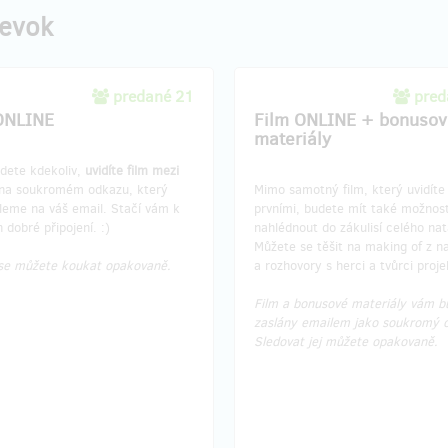
pevok
predané 21
pred
ONLINE
Film ONLINE + bonusov
materiály
udete kdekoliv,
uvidíte film mezi
na soukromém odkazu, který
Mimo samotný film, který uvidíte
leme na váš email. Stačí vám k
prvními, budete mít také možnos
 dobré připojení. :)
nahlédnout do zákulisí celého nat
Můžete se těšit na making of z n
 se můžete koukat opakovaně.
a rozhovory s herci a tvůrci proje
Film a bonusové materiály vám b
zaslány emailem jako soukromý 
Sledovat jej můžete opakovaně.