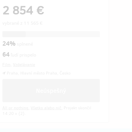
2 854 €
vybrané z
11 565 €
24%
splnené
64
ľudí prispelo
Film
,
Vzdelávanie
Praha, Hlavní město Praha, Česko
Neúspešný
All or nothing.
Všetko alebo nič.
Projekt skončil
14:20 v {2}.