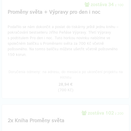
zostáva 34
z 100
Proměny světa + Výpravy pro den i noc
Podařilo se nám dokončit a poslat do tiskárny ještě jednu knihu –
pokračování bestselleru Jiřího Peňáse Výpravy. Třetí Výpravy
s podtitulem Pro den i noc. Tuto horkou novinku nabízíme ve
společném balíčku s Proměnami světa za 700 Kč včetně
poštovného. Na tomto balíčku můžete ušetřit včetně poštovného
150 korun.
Doručenia odmeny: na adresu, do mesiaca po ukončení projektu na
Hithitu
28,94 €
(
700 Kč
)
zostáva 102
z 200
2x Kniha Proměny světa