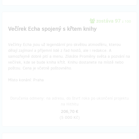
zostáva 97
z 100
Večírek Echa spojený s křtem knihy
Večírky Echa jsou už legendární pro skvělou atmosféru, kterou
dělají zajímaví a příjemní lidé z řad hostů, ale i redakce. A
samozřejmě dobré pití a menu. Získáte Proměny světa a pozvání na
večírek, kde se bude kniha křtít. Knihu dostanete na místě nebo
poštou. Cena je včetně poštovného.
Místo konání: Praha
Doručenia odmeny: na adresu, do štvrť roka po ukončení projektu
na Hithitu
206,70 €
(
5 000 Kč
)