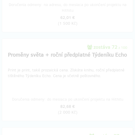
Doručenia odmeny: na adresu, do mesiaca po ukončení projektu na
Hithitu
62,01 €
(
1 500 Kč
)
zostáva 72
z 100
Proměny světa + roční předplatné Týdeníku Echo
Print je print, také prozaická cena. Získáte knihu, roční předplatné
tištěného Týdeníku Echo. Cena je včetně poštovného.
Doručenia odmeny: do mesiaca po ukončení projektu na Hithitu
82,68 €
(
2 000 Kč
)