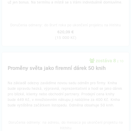
už jen bonus. Na termínu a místě se s Vámi individuálně domluvíme.
Doručenia odmeny: do štvrť roka po ukončení projektu na Hithitu
620,09 €
(
15 000 Kč
)
zostáva 8
z 10
Proměny světa jako firemní dárek 50 knih
Na základě odezvy zavádíme novou sadu odměn pro firmy. Kniha
bude opravdu hezká, výpravná, reprezentativní a hodí se jako dárek
pro blízké, klienty nebo obchodní partnery. Prodejní cena knihy
bude 449 Kč, v množstevním nákupu ji nabízíme za 400 Kč. Kniha
bude vytištěna začátkem listopadu. Odměna obsahuje 50 knih.
Doručenia odmeny: na adresu, do mesiaca po ukončení projektu na
Hithitu