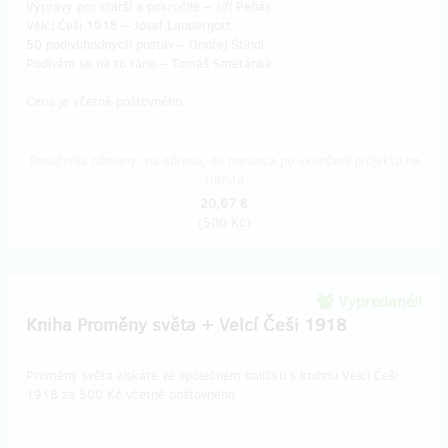
Výpravy pro starší a pokročilé – Jiří Peňás
Velcí Češi 1918 – Josef Landergott
50 podivuhodných postav – Ondřej Štindl
Podívám se na to ráno – Tomáš Smetánka
Cena je včetně poštovného.
Doručenia odmeny: na adresu, do mesiaca po ukončení projektu na
Hithitu
20,67 €
(
500 Kč
)
Vypredané!!
Kniha Proměny světa + Velcí Češi 1918
Proměny světa získáte ve společném balíčku s knihou Velcí Češi
1918 za 500 Kč včetně poštovného.