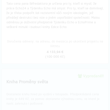
Tato cena pana šéfredaktora je určena pro ty, kteří si myslí, že
práce Echo24 a Týdeníku Echo má smysl. Pro ty, kteří se domnívají,
že je třeba podpořit lidi rezistentní vůči novým ideologiím, jež
přinášejí destrukci bez vize o jiném uspořádání společnosti. Malou
odměnou je doživotní předplatné Týdeníku Echo a EchoPrime a
veškeré minulé i budoucí knihy Edice Echo.
Doručenia odmeny: na adresu, do mesiaca po ukončení projektu na
Hithitu
4 133,94 €
(
100 000 Kč
)
Vypredané!!
Kniha Proměny světa
Dostanete knihu hned po vydání v listopadu. Předpokládaná cena
knihy je 449 Kč, za pomoc dostanete výhodnou cenu, ve které je
navíc zahrnuto i poštovné.