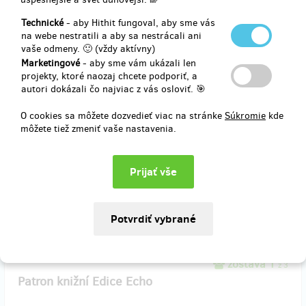
Technické
- aby Hithit fungoval, aby sme vás
zostáva 10
z 10
na webe nestratili a aby sa nestrácali ani
Proměny světa jako firemní dárek 100 knih
vaše odmeny. 🙂 (vždy aktívny)
Marketingové
- aby sme vám ukázali len
Na základě odezvy zavádíme novou sadu odměn pro firmy. Kniha
projekty, ktoré naozaj chcete podporiť, a
bude opravdu hezká, výpravná, reprezentativní a hodí se jako dárek
autori dokázali čo najviac z vás osloviť. 🎯
pro blízké, klienty nebo obchodní partnery. Prodejní cena knihy
bude 449 Kč, v množstevní nákupu ji nabízíme za 400 Kč. Kniha
O cookies sa môžete dozvedieť viac na stránke
Súkromie
kde
bude vytištěna začátkem listopadu. Odměna obsahuje 100 knih.
môžete tiež zmeniť vaše nastavenia.
Doručenia odmeny: na adresu, do mesiaca po ukončení projektu na
Hithitu
1 653,58 €
(
40 000 Kč
)
zostáva 1
z 3
Patron knižní Edice Echo