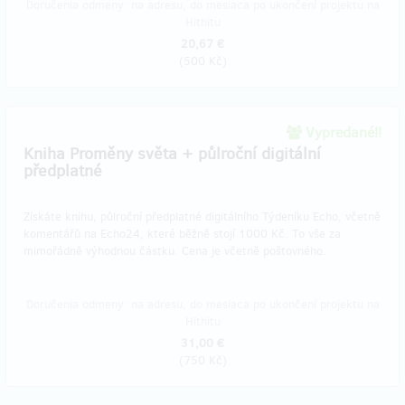
Doručenia odmeny: na adresu, do mesiaca po ukončení projektu na
Hithitu
20,67 €
(
500 Kč
)
Vypredané!!
Kniha Proměny světa + půlroční digitální
předplatné
Získáte knihu, půlroční předplatné digitálního Týdeníku Echo, včetně
komentářů na Echo24, které běžně stojí 1000 Kč. To vše za
mimořádně výhodnou částku. Cena je včetně poštovného.
Doručenia odmeny: na adresu, do mesiaca po ukončení projektu na
Hithitu
31,00 €
(
750 Kč
)