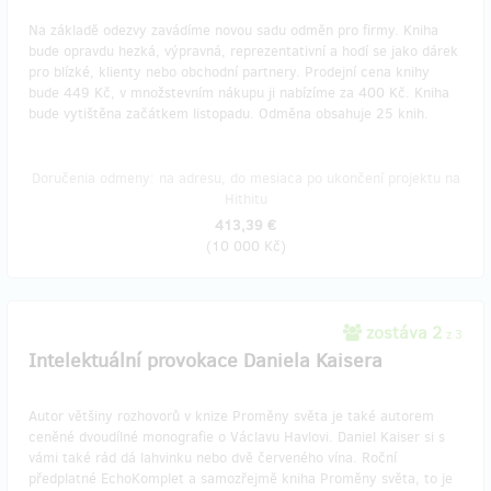
Na základě odezvy zavádíme novou sadu odměn pro firmy. Kniha
bude opravdu hezká, výpravná, reprezentativní a hodí se jako dárek
pro blízké, klienty nebo obchodní partnery. Prodejní cena knihy
bude 449 Kč, v množstevním nákupu ji nabízíme za 400 Kč. Kniha
bude vytištěna začátkem listopadu. Odměna obsahuje 25 knih.
Doručenia odmeny: na adresu, do mesiaca po ukončení projektu na
Hithitu
413,39 €
(
10 000 Kč
)
zostáva 2
z 3
Intelektuální provokace Daniela Kaisera
Autor většiny rozhovorů v knize Proměny světa je také autorem
ceněné dvoudílné monografie o Václavu Havlovi. Daniel Kaiser si s
vámi také rád dá lahvinku nebo dvě červeného vína. Roční
předplatné EchoKomplet a samozřejmě kniha Proměny světa, to je