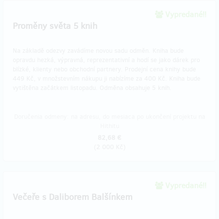
Vypredané!!
Proměny světa 5 knih
Na základě odezvy zavádíme novou sadu odměn. Kniha bude
opravdu hezká, výpravná, reprezentativní a hodí se jako dárek pro
blízké, klienty nebo obchodní partnery. Prodejní cena knihy bude
449 Kč, v množstevním nákupu ji nabízíme za 400 Kč. Kniha bude
vytištěna začátkem listopadu. Odměna obsahuje 5 knih.
Doručenia odmeny: na adresu, do mesiaca po ukončení projektu na
Hithitu
82,68 €
(
2 000 Kč
)
Vypredané!!
Večeře s Daliborem Balšínkem