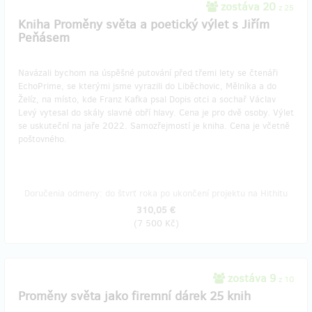
zostáva 20
z 25
Kniha Proměny světa a poetický výlet s Jiřím
Peňásem
Navázali bychom na úspěšné putování před třemi lety se čtenáři
EchoPrime, se kterými jsme vyrazili do Liběchovic, Mělníka a do
Želíz, na místo, kde Franz Kafka psal Dopis otci a sochař Václav
Levý vytesal do skály slavné obří hlavy. Cena je pro dvě osoby. Výlet
se uskuteční na jaře 2022. Samozřejmostí je kniha. Cena je včetně
poštovného.
Doručenia odmeny: do štvrť roka po ukončení projektu na Hithitu
310,05 €
(
7 500 Kč
)
zostáva 9
z 10
Proměny světa jako firemní dárek 25 knih