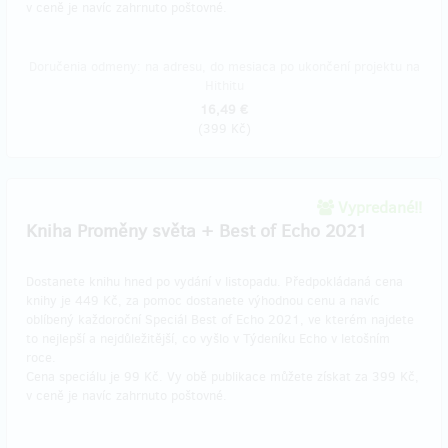
v ceně je navíc zahrnuto poštovné.
Doručenia odmeny: na adresu, do mesiaca po ukončení projektu na
Hithitu
16,49 €
(
399 Kč
)
Vypredané!!
Kniha Proměny světa + Best of Echo 2021
Dostanete knihu hned po vydání v listopadu. Předpokládaná cena
knihy je 449 Kč, za pomoc dostanete výhodnou cenu a navíc
oblíbený každoroční Speciál Best of Echo 2021, ve kterém najdete
to nejlepší a nejdůležitější, co vyšlo v Týdeníku Echo v letošním
roce.
Cena speciálu je 99 Kč. Vy obě publikace můžete získat za 399 Kč,
v ceně je navíc zahrnuto poštovné.