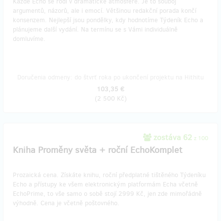
Každé Echo se rodí v dramatické atmosféře. Je to souboj
argumentů, názorů, ale i emocí. Většinou redakční porada končí
konsenzem. Nejlepší jsou pondělky, kdy hodnotíme Týdeník Echo a
plánujeme další vydání. Na termínu se s Vámi individuálně
domluvíme.
Doručenia odmeny: do štvrť roka po ukončení projektu na Hithitu
103,35 €
(
2 500 Kč
)
zostáva 62
z 100
Kniha Proměny světa + roční EchoKomplet
Prozaická cena. Získáte knihu, roční předplatné tištěného Týdeníku
Echo a přístupy ke všem elektronickým platformám Echa včetně
EchoPrime, to vše samo o sobě stojí 2999 Kč, jen zde mimořádně
výhodně. Cena je včetně poštovného.