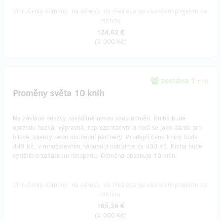
Doručenia odmeny: na adresu, do mesiaca po ukončení projektu na
Hithitu
124,02 €
(
3 000 Kč
)
zostáva 1
z 10
Proměny světa 10 knih
Na základě odezvy zavádíme novou sadu odměn. Kniha bude
opravdu hezká, výpravná, reprezentativní a hodí se jako dárek pro
blízké, klienty nebo obchodní partnery. Prodejní cena knihy bude
449 Kč, v množstevním nákupu ji nabízíme za 400 Kč. Kniha bude
vytištěna začátkem listopadu. Odměna obsahuje 10 knih.
Doručenia odmeny: na adresu, do mesiaca po ukončení projektu na
Hithitu
165,36 €
(
4 000 Kč
)