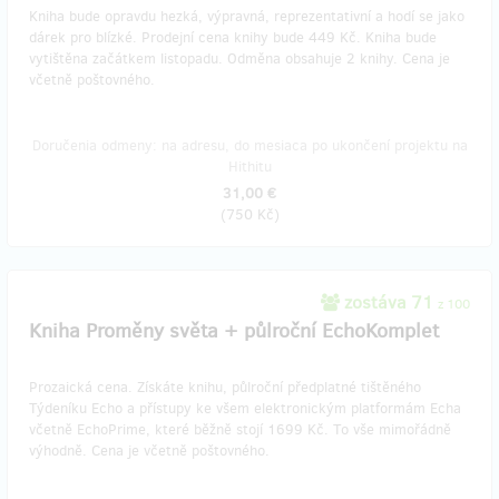
Kniha bude opravdu hezká, výpravná, reprezentativní a hodí se jako
dárek pro blízké. Prodejní cena knihy bude 449 Kč. Kniha bude
vytištěna začátkem listopadu. Odměna obsahuje 2 knihy. Cena je
včetně poštovného.
Doručenia odmeny: na adresu, do mesiaca po ukončení projektu na
Hithitu
31,00 €
(
750 Kč
)
zostáva 71
z 100
Kniha Proměny světa + půlroční EchoKomplet
Prozaická cena. Získáte knihu, půlroční předplatné tištěného
Týdeníku Echo a přístupy ke všem elektronickým platformám Echa
včetně EchoPrime, které běžně stojí 1699 Kč. To vše mimořádně
výhodně. Cena je včetně poštovného.