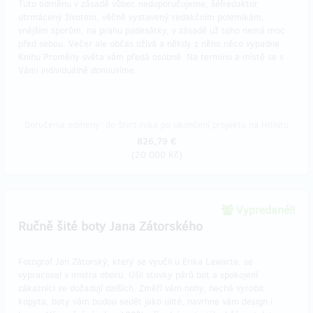
Tuto odměnu v zásadě vůbec nedoporučujeme, šéfredaktor
utrmácený životem, věčně vystavený redakčním polemikám,
vnějším sporům, na prahu padesátky, v zásadě už toho nemá moc
před sebou. Večer ale občas ožívá a někdy z něho něco vypadne.
Knihu Proměny světa vám předá osobně. Na termínu a místě se s
Vámi individuálně domluvíme.
Doručenia odmeny: do štvrť roka po ukončení projektu na Hithitu
826,79 €
(
20 000 Kč
)
Vypredané!!
Ručně šité boty Jana Zátorského
Fotograf Jan Zátorský, který se vyučil u Erika Lawarta, se
vypracoval v mistra oboru. Ušil stovky párů bot a spokojení
zákazníci se dožadují dalších. Změří vám nohy, nechá vyrobit
kopyta, boty vám budou sedět jako ulité, navrhne vám design i