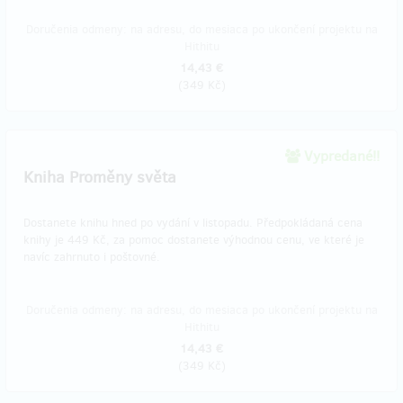
Doručenia odmeny: na adresu, do mesiaca po ukončení projektu na
Hithitu
14,43 €
(
349 Kč
)
Vypredané!!
Kniha Proměny světa
Dostanete knihu hned po vydání v listopadu. Předpokládaná cena
knihy je 449 Kč, za pomoc dostanete výhodnou cenu, ve které je
navíc zahrnuto i poštovné.
Doručenia odmeny: na adresu, do mesiaca po ukončení projektu na
Hithitu
14,43 €
(
349 Kč
)