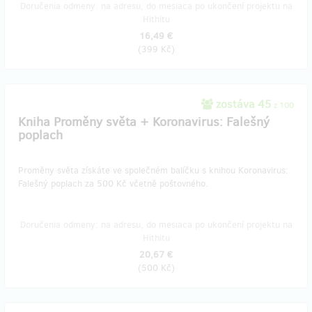
Doručenia odmeny: na adresu, do mesiaca po ukončení projektu na
Hithitu
16,49 €
(
399 Kč
)
zostáva 45
z 100
Kniha Proměny světa + Koronavirus: Falešný
poplach
Proměny světa získáte ve společném balíčku s knihou Koronavirus:
Falešný poplach za 500 Kč včetně poštovného.
Doručenia odmeny: na adresu, do mesiaca po ukončení projektu na
Hithitu
20,67 €
(
500 Kč
)