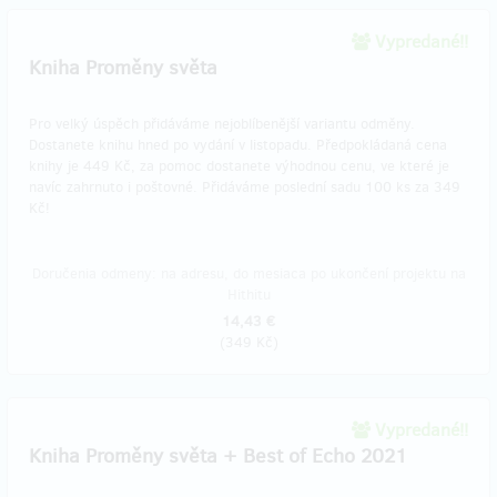
Vypredané!!
Kniha Proměny světa
Pro velký úspěch přidáváme nejoblíbenější variantu odměny.
Dostanete knihu hned po vydání v listopadu. Předpokládaná cena
knihy je 449 Kč, za pomoc dostanete výhodnou cenu, ve které je
navíc zahrnuto i poštovné. Přidáváme poslední sadu 100 ks za 349
Kč!
Doručenia odmeny: na adresu, do mesiaca po ukončení projektu na
Hithitu
14,43 €
(
349 Kč
)
Vypredané!!
Kniha Proměny světa + Best of Echo 2021