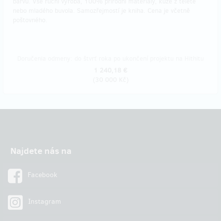
barvu. Vše ruční výroba, 100% přírodní materiály, kůže z telete
nebo mladého buvola. Samozřejmostí je kniha. Cena je včetně
poštovného.
Doručenia odmeny: do štvrť roka po ukončení projektu na Hithitu
1 240,18 €
(
30 000 Kč
)
Najdete nás na
Facebook
Instagram