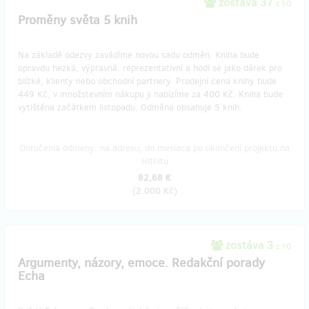
zostáva 37
z 50
Proměny světa 5 knih
Na základě odezvy zavádíme novou sadu odměn. Kniha bude
opravdu hezká, výpravná, reprezentativní a hodí se jako dárek pro
blízké, klienty nebo obchodní partnery. Prodejní cena knihy bude
449 Kč, v množstevním nákupu ji nabízíme za 400 Kč. Kniha bude
vytištěna začátkem listopadu. Odměna obsahuje 5 knih.
Doručenia odmeny: na adresu, do mesiaca po ukončení projektu na
Hithitu
82,68 €
(
2 000 Kč
)
zostáva 3
z 10
Argumenty, názory, emoce. Redakční porady
Echa