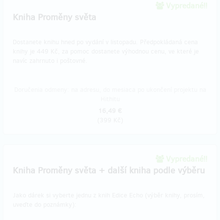
Vypredané!!
Kniha Proměny světa
Dostanete knihu hned po vydání v listopadu. Předpokládaná cena
knihy je 449 Kč, za pomoc dostanete výhodnou cenu, ve které je
navíc zahrnuto i poštovné.
Doručenia odmeny: na adresu, do mesiaca po ukončení projektu na
Hithitu
16,49 €
(
399 Kč
)
Vypredané!!
Kniha Proměny světa + další kniha podle výběru
Jako dárek si vyberte jednu z knih Edice Echo (výběr knihy, prosím,
uveďte do poznámky):