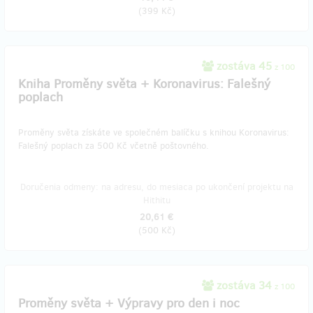
(
399 Kč
)
zostáva 45
z 100
Kniha Proměny světa + Koronavirus: Falešný
poplach
Proměny světa získáte ve společném balíčku s knihou Koronavirus:
Falešný poplach za 500 Kč včetně poštovného.
Doručenia odmeny: na adresu, do mesiaca po ukončení projektu na
Hithitu
20,61 €
(
500 Kč
)
zostáva 34
z 100
Proměny světa + Výpravy pro den i noc