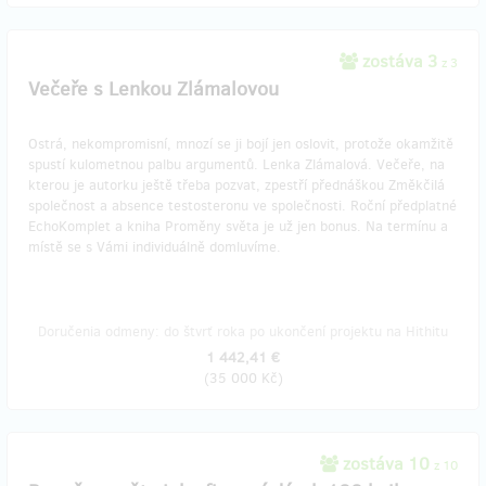
zostáva 3
z 3
Večeře s Lenkou Zlámalovou
Ostrá, nekompromisní, mnozí se ji bojí jen oslovit, protože okamžitě
spustí kulometnou palbu argumentů. Lenka Zlámalová. Večeře, na
kterou je autorku ještě třeba pozvat, zpestří přednáškou Změkčilá
společnost a absence testosteronu ve společnosti. Roční předplatné
EchoKomplet a kniha Proměny světa je už jen bonus. Na termínu a
místě se s Vámi individuálně domluvíme.
Doručenia odmeny: do štvrť roka po ukončení projektu na Hithitu
1 442,41 €
(
35 000 Kč
)
zostáva 10
z 10