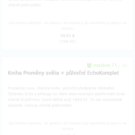
včetně poštovného.
Doručenia odmeny: na adresu, do mesiaca po ukončení projektu na
Hithitu
30,91 €
(
750 Kč
)
zostáva 71
z 100
Kniha Proměny světa + půlroční EchoKomplet
Prozaická cena. Získáte knihu, půlroční předplatné tištěného
Týdeníku Echo a přístupy ke všem elektronickým platformám Echa
včetně EchoPrime, které běžně stojí 1699 Kč. To vše mimořádně
výhodně. Cena je včetně poštovného.
Doručenia odmeny: na adresu, do mesiaca po ukončení projektu na
Hithitu