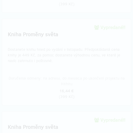
(
399 Kč
)
Vypredané!!
Kniha Proměny světa
Dostanete knihu hned po vydání v listopadu. Předpokládaná cena
knihy je 449 Kč, za pomoc dostanete výhodnou cenu, ve které je
navíc zahrnuto i poštovné.
Doručenia odmeny: na adresu, do mesiaca po ukončení projektu na
Hithitu
16,44 €
(
399 Kč
)
Vypredané!!
Kniha Proměny světa