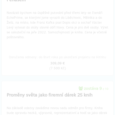
Navázali bychom na úspěšné putování před třemi lety se čtenáři
EchoPrime, se kterými jsme vyrazili do Liběchovic, Mělníka a do
Želíz, na místo, kde Franz Kafka psal Dopis otci a sochař Václav
Levý vytesal do skály slavné obří hlavy. Cena je pro dvě osoby. Výlet
se uskuteční na jaře 2022. Samozřejmostí je kniha. Cena je včetně
poštovného.
Doručenia odmeny: do štvrť roka po ukončení projektu na Hithitu
309,09 €
(
7 500 Kč
)
zostáva 9
z 10
Proměny světa jako firemní dárek 25 knih
Na základě odezvy zavádíme novou sadu odměn pro firmy. Kniha
bude opravdu hezká, výpravná, reprezentativní a hodí se jako dárek