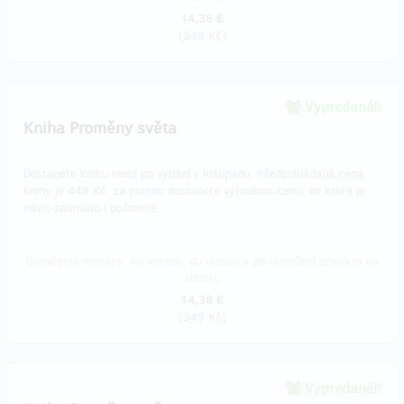
14,38 €
(
349 Kč
)
Vypredané!!
Kniha Proměny světa
Dostanete knihu hned po vydání v listopadu. Předpokládaná cena
knihy je 449 Kč, za pomoc dostanete výhodnou cenu, ve které je
navíc zahrnuto i poštovné.
Doručenia odmeny: na adresu, do mesiaca po ukončení projektu na
Hithitu
14,38 €
(
349 Kč
)
Vypredané!!