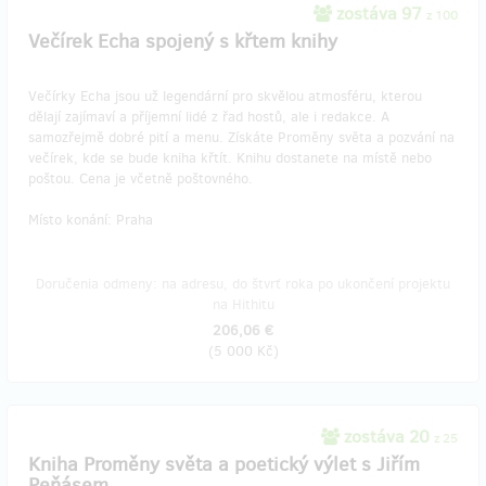
zostáva 97
z 100
Večírek Echa spojený s křtem knihy
Večírky Echa jsou už legendární pro skvělou atmosféru, kterou
dělají zajímaví a příjemní lidé z řad hostů, ale i redakce. A
samozřejmě dobré pití a menu. Získáte Proměny světa a pozvání na
večírek, kde se bude kniha křtít. Knihu dostanete na místě nebo
poštou. Cena je včetně poštovného.
Místo konání: Praha
Doručenia odmeny: na adresu, do štvrť roka po ukončení projektu
na Hithitu
206,06 €
(
5 000 Kč
)
zostáva 20
z 25
Kniha Proměny světa a poetický výlet s Jiřím
Peňásem