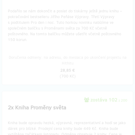
Podařilo se nám dokončit a poslat do tiskárny ještě jednu knihu –
pokračování bestselleru Jiřího Peňáse Výpravy. Třetí Výpravy
s podtitulem Pro den i noc. Tuto horkou novinku nabízíme ve
společném balíčku s Proměnami světa za 700 Kč včetně
poštovného. Na tomto balíčku můžete ušetřit včetně poštovného
150 korun.
Doručenia odmeny: na adresu, do mesiaca po ukončení projektu na
Hithitu
28,85 €
(
700 Kč
)
zostáva 102
z 200
2x Kniha Proměny světa
Kniha bude opravdu hezká, výpravná, reprezentativní a hodí se jako
dárek pro blízké. Prodejní cena knihy bude 449 Kč. Kniha bude
vytištěna začátkem listopadu. Odměna obsahuje 2 knihy. Cena je