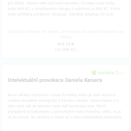
pro blízké, klienty nebo obchodní partnery. Prodejní cena knihy
bude 449 Kč, v množstevním nákupu ji nabízíme za 400 Kč. Kniha
bude vytištěna začátkem listopadu. Odměna obsahuje 25 knih.
Doručenia odmeny: na adresu, do mesiaca po ukončení projektu na
Hithitu
412,12 €
(
10 000 Kč
)
zostáva 2
z 3
Intelektuální provokace Daniela Kaisera
Autor většiny rozhovorů v knize Proměny světa je také autorem
ceněné dvoudílné monografie o Václavu Havlovi. Daniel Kaiser si s
vámi také rád dá lahvinku nebo dvě červeného vína. Roční
předplatné EchoKomplet a samozřejmě kniha Proměny světa, to je
už jen bonus. Na termínu a místě se s Vámi individuálně domluvíme.