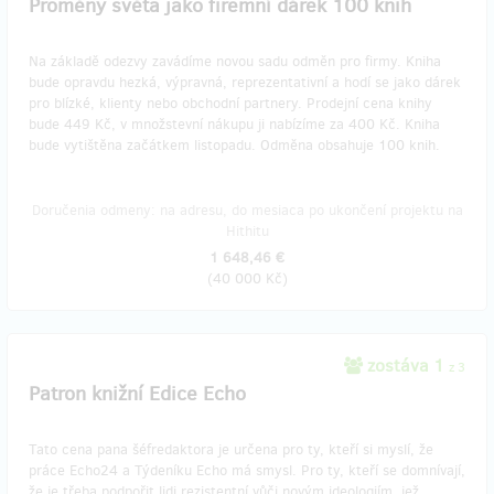
Proměny světa jako firemní dárek 100 knih
Na základě odezvy zavádíme novou sadu odměn pro firmy. Kniha
bude opravdu hezká, výpravná, reprezentativní a hodí se jako dárek
pro blízké, klienty nebo obchodní partnery. Prodejní cena knihy
bude 449 Kč, v množstevní nákupu ji nabízíme za 400 Kč. Kniha
bude vytištěna začátkem listopadu. Odměna obsahuje 100 knih.
Doručenia odmeny: na adresu, do mesiaca po ukončení projektu na
Hithitu
1 648,46 €
(
40 000 Kč
)
zostáva 1
z 3
Patron knižní Edice Echo
Tato cena pana šéfredaktora je určena pro ty, kteří si myslí, že
práce Echo24 a Týdeníku Echo má smysl. Pro ty, kteří se domnívají,
že je třeba podpořit lidi rezistentní vůči novým ideologiím, jež