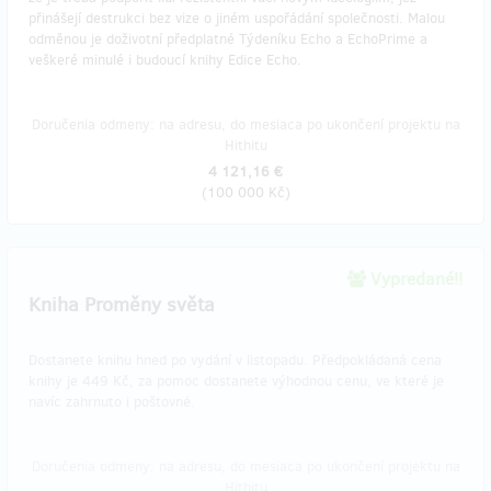
přinášejí destrukci bez vize o jiném uspořádání společnosti. Malou
odměnou je doživotní předplatné Týdeníku Echo a EchoPrime a
veškeré minulé i budoucí knihy Edice Echo.
Doručenia odmeny: na adresu, do mesiaca po ukončení projektu na
Hithitu
4 121,16 €
(
100 000 Kč
)
Vypredané!!
Kniha Proměny světa
Dostanete knihu hned po vydání v listopadu. Předpokládaná cena
knihy je 449 Kč, za pomoc dostanete výhodnou cenu, ve které je
navíc zahrnuto i poštovné.
Doručenia odmeny: na adresu, do mesiaca po ukončení projektu na
Hithitu