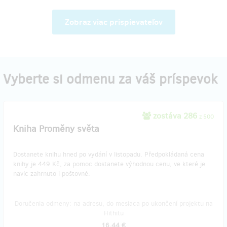
Zobraz viac prispievateľov
Vyberte si odmenu za váš príspevok
zostáva 286
z 500
Kniha Proměny světa
Dostanete knihu hned po vydání v listopadu. Předpokládaná cena
knihy je 449 Kč, za pomoc dostanete výhodnou cenu, ve které je
navíc zahrnuto i poštovné.
Doručenia odmeny: na adresu, do mesiaca po ukončení projektu na
Hithitu
16,44 €