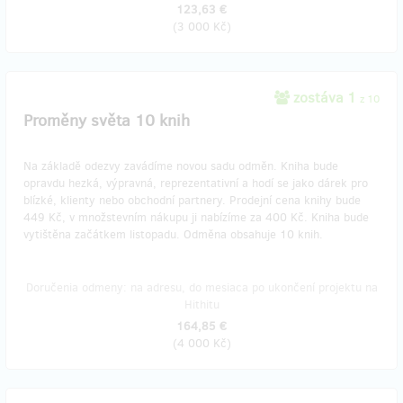
123,63 €
(
3 000 Kč
)
zostáva 1
z 10
Proměny světa 10 knih
Na základě odezvy zavádíme novou sadu odměn. Kniha bude
opravdu hezká, výpravná, reprezentativní a hodí se jako dárek pro
blízké, klienty nebo obchodní partnery. Prodejní cena knihy bude
449 Kč, v množstevním nákupu ji nabízíme za 400 Kč. Kniha bude
vytištěna začátkem listopadu. Odměna obsahuje 10 knih.
Doručenia odmeny: na adresu, do mesiaca po ukončení projektu na
Hithitu
164,85 €
(
4 000 Kč
)