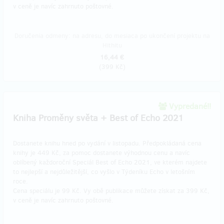
v ceně je navíc zahrnuto poštovné.
Doručenia odmeny: na adresu, do mesiaca po ukončení projektu na
Hithitu
16,44 €
(
399 Kč
)
Vypredané!!
Kniha Proměny světa + Best of Echo 2021
Dostanete knihu hned po vydání v listopadu. Předpokládaná cena
knihy je 449 Kč, za pomoc dostanete výhodnou cenu a navíc
oblíbený každoroční Speciál Best of Echo 2021, ve kterém najdete
to nejlepší a nejdůležitější, co vyšlo v Týdeníku Echo v letošním
roce.
Cena speciálu je 99 Kč. Vy obě publikace můžete získat za 399 Kč,
v ceně je navíc zahrnuto poštovné.