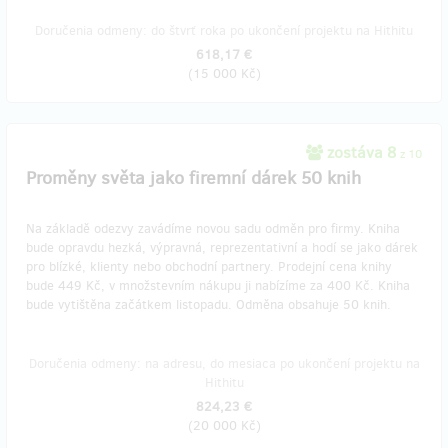
Doručenia odmeny: do štvrť roka po ukončení projektu na Hithitu
618,17 €
(
15 000 Kč
)
zostáva 8
z 10
Proměny světa jako firemní dárek 50 knih
Na základě odezvy zavádíme novou sadu odměn pro firmy. Kniha
bude opravdu hezká, výpravná, reprezentativní a hodí se jako dárek
pro blízké, klienty nebo obchodní partnery. Prodejní cena knihy
bude 449 Kč, v množstevním nákupu ji nabízíme za 400 Kč. Kniha
bude vytištěna začátkem listopadu. Odměna obsahuje 50 knih.
Doručenia odmeny: na adresu, do mesiaca po ukončení projektu na
Hithitu
824,23 €
(
20 000 Kč
)