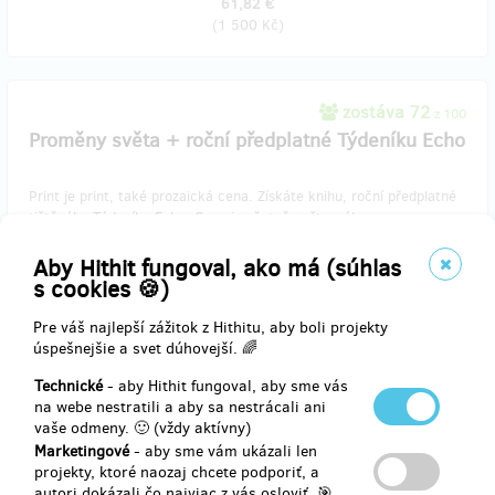
61,82 €
(
1 500 Kč
)
zostáva 72
z 100
Proměny světa + roční předplatné Týdeníku Echo
Print je print, také prozaická cena. Získáte knihu, roční předplatné
tištěného Týdeníku Echo. Cena je včetně poštovného.
Aby Hithit fungoval, ako má (súhlas
s cookies 🍪)
Doručenia odmeny: do mesiaca po ukončení projektu na Hithitu
Pre váš najlepší zážitok z Hithitu, aby boli projekty
82,42 €
úspešnejšie a svet dúhovejší. 🌈
(
2 000 Kč
)
Technické
- aby Hithit fungoval, aby sme vás
na webe nestratili a aby sa nestrácali ani
vaše odmeny. 🙂 (vždy aktívny)
zostáva 37
z 50
Marketingové
- aby sme vám ukázali len
Proměny světa 5 knih
projekty, ktoré naozaj chcete podporiť, a
autori dokázali čo najviac z vás osloviť. 🎯