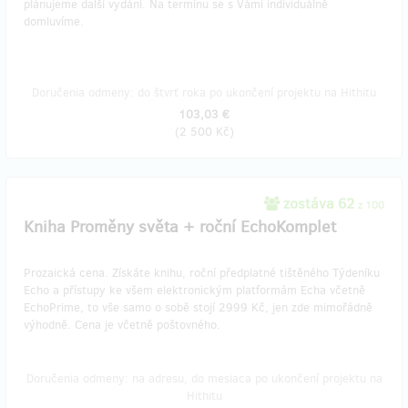
plánujeme další vydání. Na termínu se s Vámi individuálně
domluvíme.
Doručenia odmeny: do štvrť roka po ukončení projektu na Hithitu
103,03 €
(
2 500 Kč
)
zostáva 62
z 100
Kniha Proměny světa + roční EchoKomplet
Prozaická cena. Získáte knihu, roční předplatné tištěného Týdeníku
Echo a přístupy ke všem elektronickým platformám Echa včetně
EchoPrime, to vše samo o sobě stojí 2999 Kč, jen zde mimořádně
výhodně. Cena je včetně poštovného.
Doručenia odmeny: na adresu, do mesiaca po ukončení projektu na
Hithitu