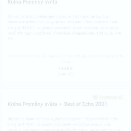
Kniha Proměny světa
Pro velký úspěch přidáváme nejoblíbenější variantu odměny.
Dostanete knihu hned po vydání v listopadu. Předpokládaná cena
knihy je 449 Kč, za pomoc dostanete výhodnou cenu, ve které je
navíc zahrnuto i poštovné. Přidáváme poslední sadu 100 ks za 349
Kč!
Doručenia odmeny: na adresu, do mesiaca po ukončení projektu na
Hithitu
14,38 €
(
349 Kč
)
Vypredané!!
Kniha Proměny světa + Best of Echo 2021
Dostanete knihu hned po vydání v listopadu. Předpokládaná cena
knihy je 449 Kč, za pomoc dostanete výhodnou cenu a navíc
oblíbený každoroční Speciál Best of Echo 2021, ve kterém najdete