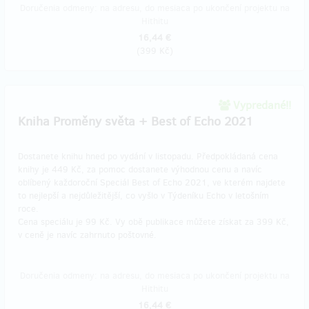
Doručenia odmeny: na adresu, do mesiaca po ukončení projektu na
Hithitu
16,44 €
(
399 Kč
)
Vypredané!!
Kniha Proměny světa + Best of Echo 2021
Dostanete knihu hned po vydání v listopadu. Předpokládaná cena
knihy je 449 Kč, za pomoc dostanete výhodnou cenu a navíc
oblíbený každoroční Speciál Best of Echo 2021, ve kterém najdete
to nejlepší a nejdůležitější, co vyšlo v Týdeníku Echo v letošním
roce.
Cena speciálu je 99 Kč. Vy obě publikace můžete získat za 399 Kč,
v ceně je navíc zahrnuto poštovné.
Doručenia odmeny: na adresu, do mesiaca po ukončení projektu na
Hithitu
16,44 €