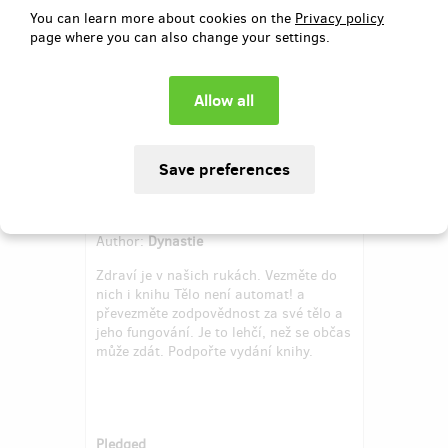
You can learn more about cookies on the
Privacy policy
page where you can also change your settings.
Tělo není automat!
Author:
Dynastie
Zdraví je v našich rukách. Vezměte do
nich i knihu Tělo není automat! a
převezměte zodpovědnost za své tělo a
jeho fungování. Je to lehčí, než se občas
může zdát. Podpořte vydání knihy.
Pledged