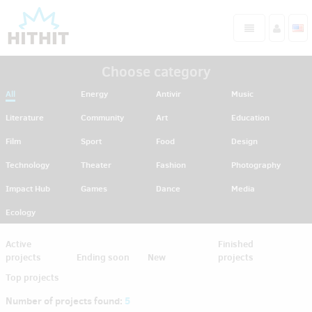
Choose category
All
Energy
Antivir
Music
Literature
Community
Art
Education
Film
Sport
Food
Design
Technology
Theater
Fashion
Photography
Impact Hub
Games
Dance
Media
Ecology
Active
Finished
projects
Ending soon
New
projects
Top projects
Number of projects found:
5