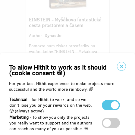
EINSTEIN - Myšákova fantastická
cesta prostorem a časem
Author:
Dynastie
Pomozte nám získat prostředky na
vydání knihy "EINSTEIN - Myšákova
fantastická cesta prostorem a časem",
nového dobrodružství malého myšáka,
To allow Hithit to work as it should
a my Vám jako poděkování přidáme
(cookie consent 🍪)
navíc bonus zdarma: myšákův časopis s
aktivitami pro rozvoj dětské tvořivosti.
For your best Hithit experience, to make projects more
successful and the world more rainbowy. 🌈
Pledged
EUR 8,503
of
EUR 6,182
Technical
- for Hithit to work, and so we
don't lose you or your rewards on the web.
🙂 (always active)
137
%
Successfully finished
Marketing
- to show you only the projects
you really want to support and the authors
can reach as many of you as possible. 🎯