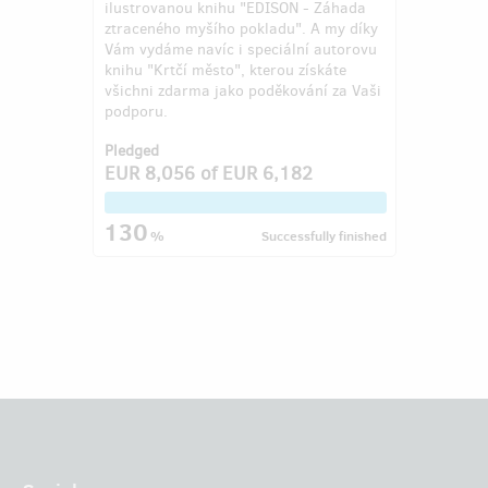
ilustrovanou knihu "EDISON - Záhada
ztraceného myšího pokladu". A my díky
Vám vydáme navíc i speciální autorovu
knihu "Krtčí město", kterou získáte
všichni zdarma jako poděkování za Vaši
podporu.
Pledged
EUR 8,056
of
EUR 6,182
130
%
Successfully finished