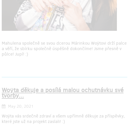
Mahulena společně se svou dcerou Márinkou Woÿtovi drží palce
a věří, že sbírku společně úspěšně dokončíme! Jsme přesně v
půlce! Jupí! :)
Woÿta děkuje a posílá malou ochutnávku své
tvorby...
May 20, 2021
Woÿta vás srdečně zdraví a všem upřímně děkuje za příspěvky,
které jste už na projekt zaslali! :)