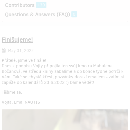
Contributors
130
Questions & Answers (FAQ)
0
Finišujeme!
May 31, 2022
Přátelé, jsme ve finále!
Dnes k podpisu Vojty připojila ten svůj kmotra Mahulena
Bočanová, ve středu knihy zabalíme a do konce týdne pofrčí k
Vám. Také se chystá křest, pozvánky dorazí emailem - zatím si
zapište do kalendářů 23.6.2022 :) Dáme vědět!
Těšíme se,
Vojta, Ema, NAUTIS