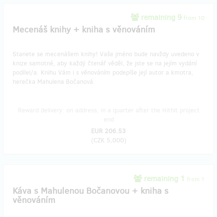
remaining 9
from 10
Mecenáš knihy + kniha s věnováním
Stanete se mecenášem knihy! Vaše jméno bude navždy uvedeno v
knize samotné, aby každý čtenář věděl, že jste se na jejím vydání
podílel/a. Knihu Vám i s věnováním podepíše její autor a kmotra,
herečka Mahulena Bočanová.
Reward delivery: on address, in a quarter after the Hithit project
end
EUR 206.53
(
CZK 5,000
)
remaining 1
from 1
Káva s Mahulenou Bočanovou + kniha s
věnováním