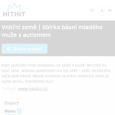
Vnitřní země | Sbírka básní mladého
muže s autismem
Share project
Když spolužáci hráli vybíjenou, on seděl v koutě. Nechtěli ho
mezi sebe. Jedinou společností mu byl sešit – sešit, do kterého
začal psát básně. Básně, co berou za srdce. Vojtovým snem je
vydat sbírku. Pomůžeme mu?
Author:
www.nautis.cz
Project
News
8