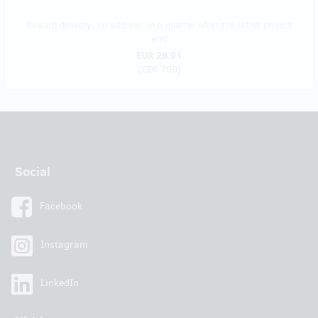
Reward delivery: on address, in a quarter after the Hithit project
end
EUR 28.91
(
CZK 700
)
Social
Facebook
Instagram
LinkedIn