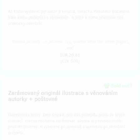
Až knihu vydáme, její autor a kmotra, herečka Mahulena Bočanová,
Vám knihu podepíší i s věnováním. A ještě k tomu přibalíme náš
praktický nákrčník.
Reward delivery: on address, in a quarter after the Hithit project
end
EUR 20.65
(
CZK 500
)
Sold out!!
Zarámovaný originál ilustrace s věnováním
autorky + poštovné
Ilustrátorka knihy, Ema Krátká, pro Vás podepíše jednu ze svých
ilustrací, kterou necháme zarámovat, abyste si ji rovnou mohli
pověsit! Ilustraci si vyberete po domluvě s autorkou po skončení
projektu.