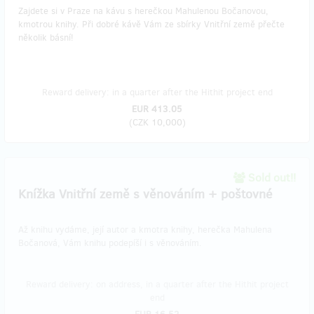
Zajdete si v Praze na kávu s herečkou Mahulenou Bočanovou,
kmotrou knihy. Při dobré kávě Vám ze sbírky Vnitřní země přečte
několik básní!
Reward delivery: in a quarter after the Hithit project end
EUR 413.05
(
CZK 10,000
)
Sold out!!
Knížka Vnitřní země s věnováním + poštovné
Až knihu vydáme, její autor a kmotra knihy, herečka Mahulena
Bočanová, Vám knihu podepíší i s věnováním.
Reward delivery: on address, in a quarter after the Hithit project
end