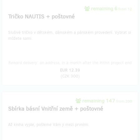
remaining 6
from 12
Tričko NAUTIS + poštovné
Slušivé tričko v dětském, dámském a pánském provedení. Vybrat si
můžete sami.
Reward delivery: on address, in a month after the Hithit project end
EUR 12.39
(
CZK 300
)
remaining 147
from 200
Sbírka básní Vnitřní země + poštovné
Až kniha vyjde, pošleme Vám ji mezi prvními.