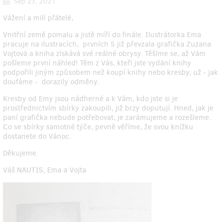
Sep 23, 2021
Vážení a milí přátelé,
Vnitřní země pomalu a jistě míří do finále. Ilustrátorka Ema
pracuje na ilustracích, prvních 5 již převzala grafička Zuzana
Vojtová a kniha získává své reálné obrysy. Těšíme se, až Vám
pošleme první náhled! Těm z Vás, kteří jste vydání knihy
podpořili jiným způsobem než koupí knihy nebo kresby, už - jak
doufáme - dorazily odměny.
Kresby od Emy jsou nádherné a k Vám, kdo jste si je
prostřednictvím sbírky zakoupili, již brzy doputují. Hned, jak je
paní grafička nebude potřebovat, je zarámujeme a rozešleme.
Co se sbírky samotné týče, pevně věříme, že svou knížku
dostanete do Vánoc.
Děkujeme.
Váš NAUTIS, Ema a Vojta