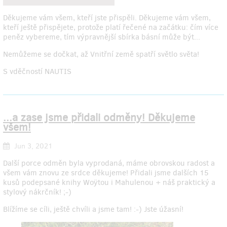
Děkujeme vám všem, kteří jste přispěli. Děkujeme vám všem,
kteří ještě přispějete, protože platí řečené na začátku: čím více
peněz vybereme, tím výpravnější sbírka básní může být...
Nemůžeme se dočkat, až Vnitřní země spatří světlo světa!
S vděčností NAUTIS
...a zase jsme přidali odměny! Děkujeme
všem!
Jun 3, 2021
Další porce odměn byla vyprodaná, máme obrovskou radost a
všem vám znovu ze srdce děkujeme! Přidali jsme dalších 15
kusů podepsané knihy Woÿtou i Mahulenou + náš praktický a
stylový nákrčník! ;-)
Blížíme se cíli, ještě chvíli a jsme tam! :-) Jste úžasní!