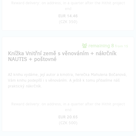
Reward delivery: on address, in a quarter after the Hithit project
end
EUR 14.46
(
CZK 350
)
remaining 8
from 15
Knížka Vnitřní země s věnováním + nákrčník
NAUTIS + poštovné
Až knihu vydáme, její autor a kmotra, herečka Mahulena Bočanová,
Vám knihu podepíší i s věnováním. A ještě k tomu přibalíme náš
praktický nákrčník.
Reward delivery: on address, in a quarter after the Hithit project
end
EUR 20.65
(
CZK 500
)