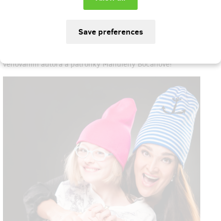
May 27, 2021
Svělá zpráva, některé naše odměny už jsou vyprodané, mockrát
vám všem děkujeme, jste úžasní! :)
Přidali jsme proto dalších 15 kusů naší budoucí knihy s
věnováním autora a patronky Mahuleny Bočanové!