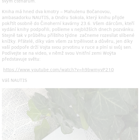
svým čtenářům.
Kniha má hned dva kmotry – Mahulenu Bočanovou,
ambasadorku NAUTIS, a Ondru Sokola, který knihu přijde
pokřtít osobně do Činoherní kavárny 23.6. Všem dárcům, kteří
vydání knihy podpořili, pošleme v nejbližších dnech pozvánku.
Stejně tak v průběhu příštího týdne začneme rozesílat slíbené
knížky. Přátelé, díky vám všem za trpělivost a důvěru, jen díky
vaší podpoře drží Vojta svou prvotinu v ruce a plní si svůj sen.
Podívejte se na video, v němž svou Vnitřní zemi Woÿta
představuje světu:
https://www.youtube.com/watch?v=h9bwmyvP210
Váš NAUTIS