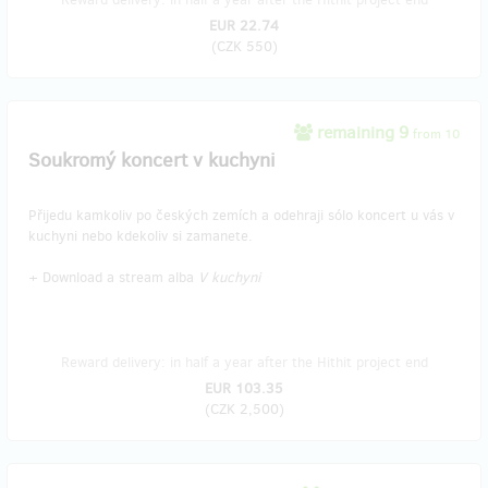
EUR 22.74
(
CZK 550
)
remaining 9
from 10
Soukromý koncert v kuchyni
Přijedu kamkoliv po českých zemích a odehraji sólo koncert u vás v
kuchyni nebo kdekoliv si zamanete.
+ Download a stream alba
V kuchyni
Reward delivery: in half a year after the Hithit project end
EUR 103.35
(
CZK 2,500
)