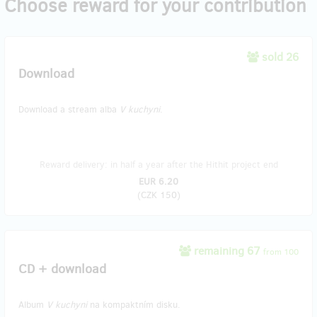
Choose reward for your contribution
sold 26
Download
Download a stream alba
V kuchyni
.
Reward delivery: in half a year after the Hithit project end
EUR 6.20
(
CZK 150
)
remaining 67
from 100
CD + download
Album
V kuchyni
na kompaktním disku.