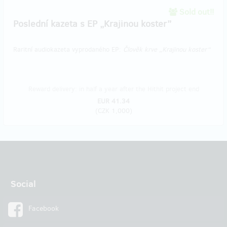
Sold out!!
Poslední kazeta s EP „Krajinou koster”
Raritní audiokazeta vyprodaného EP:
Člověk krve „Krajinou koster“
Reward delivery: in half a year after the Hithit project end
EUR 41.34
(
CZK 1,000
)
Social
Facebook