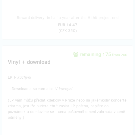
Reward delivery: in half a year after the Hithit project end
EUR 14.47
(
CZK 350
)
remaining 175
from 200
Vinyl + download
LP
V kuchyni
+ Download a stream alba
V kuchyni
(LP vám můžu předat kdekoliv v Praze nebo na jakémkoliv koncertě
zdarma, jestliže budete chtít zaslat LP poštou, napište do
poznámek a domluvíme se - cena poštovného není zahrnuta v ceně
odměny.)