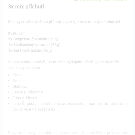
3x mix příchutí
Chci vyzkoušet každou příchuť a zjistit, která mi nejvíce chutná!
Pošlu vám:
1x Belgickou čokoládu
(55g)
1x Sladkoslaný karamel
(55g)
1x Burákové máslo
(55g)
Do poznámky napiště, na kterém výdejním místě byste si chtěli
zásilku vyzvednout:
Praha
Brno
Olomouc
České Budějovice
Frýdek-Místek
nebo Č. pošta - doručení na adresu (potom nám prosím pošlete o
85 Kč více na poštovné)
Reward delivery: on address, in a month after the Hithit project end