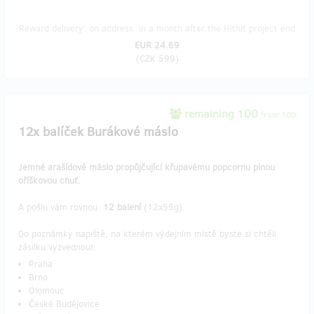
Reward delivery: on address, in a month after the Hithit project end
EUR 24.69
(
CZK 599
)
remaining 100
from 100
12x balíček Burákové máslo
Jemné arašídové máslo propůjčující křupavému popcornu plnou
oříškovou chuť.
A pošlu vám rovnou
12 balení
(12x55g).
Do poznámky napiště, na kterém výdejním místě byste si chtěli
zásilku vyzvednout:
Praha
Brno
Olomouc
České Budějovice