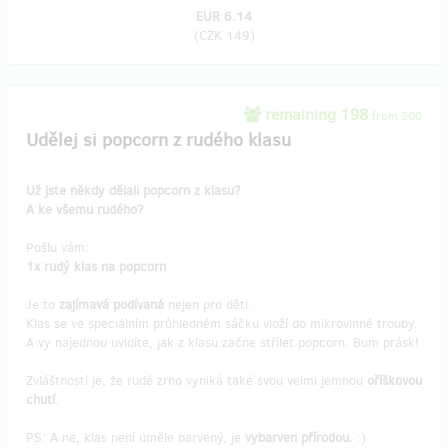
EUR 6.14
(
CZK 149
)
remaining 198
from 200
Udělej si popcorn z rudého klasu
Už jste někdy dělali popcorn z klasu?
A ke všemu rudého?
Pošlu vám:
1x rudý klas na popcorn
Je to
zajímavá podívaná
nejen pro děti.
Klas se ve speciálním průhledném sáčku vloží do mikrovlnné trouby.
A vy najednou uvidíte, jak z klasu začne střílet popcorn. Bum prásk!
Zvláštností je, že rudé zrno vyniká také svou velmi jemnou
oříškovou
chutí
.
PS: A ne, klas není uměle barvený, je
vybarven přírodou.
:)