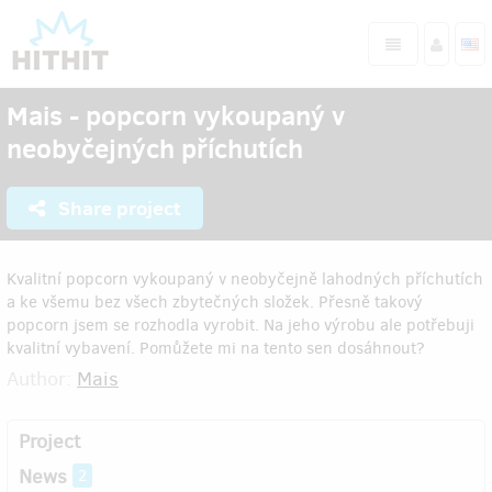
Mais - popcorn vykoupaný v
neobyčejných příchutích
Share project
Kvalitní popcorn vykoupaný v neobyčejně lahodných příchutích
a ke všemu bez všech zbytečných složek. Přesně takový
popcorn jsem se rozhodla vyrobit. Na jeho výrobu ale potřebuji
kvalitní vybavení. Pomůžete mi na tento sen dosáhnout?
Author:
Mais
Project
News
2