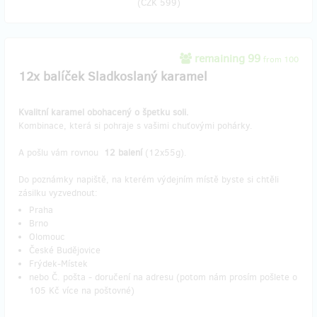
(
CZK 599
)
remaining 99
from 100
12x balíček Sladkoslaný karamel
Kvalitní karamel obohacený o špetku soli.
Kombinace, která si pohraje s vašimi chuťovými pohárky.
A pošlu vám rovnou
12 balení
(12x55g).
Do poznámky napiště, na kterém výdejním místě byste si chtěli
zásilku vyzvednout:
Praha
Brno
Olomouc
České Budějovice
Frýdek-Místek
nebo Č. pošta - doručení na adresu (potom nám prosím pošlete o
105 Kč více na poštovné)