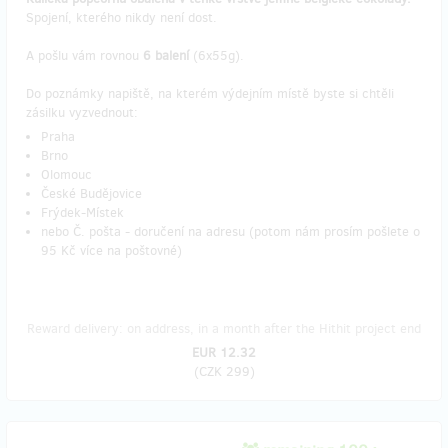
Spojení, kterého nikdy není dost.
A pošlu vám rovnou
6 balení
(6x55g).
Do poznámky napiště, na kterém výdejním místě byste si chtěli
zásilku vyzvednout:
Praha
Brno
Olomouc
České Budějovice
Frýdek-Místek
nebo Č. pošta - doručení na adresu (potom nám prosím pošlete o
95 Kč více na poštovné)
Reward delivery: on address, in a month after the Hithit project end
EUR 12.32
(
CZK 299
)