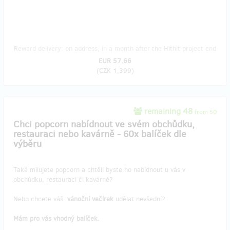
Reward delivery: on address, in a month after the Hithit project end
EUR 57.66
(
CZK 1,399
)
remaining 48
from 50
Chci popcorn nabídnout ve svém obchůdku,
restauraci nebo kavárně - 60x balíček dle
výběru
Také milujete popcorn a chtěli byste ho nabídnout u vás v
obchůdku, restauraci či kavárně?
Nebo chcete váš
vánoční večírek
udělat nevšední?
Mám pro vás vhodný balíček.