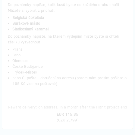
Do poznámky napište, kolik kusů byste od každého druhu chtěli.
Můžete si vybrat z příchutí:
Belgická čokoláda
Burákové máslo
Sladkoslaný karamel
Do poznámky napiště, na kterém výdejním místě byste si chtěli
zásilku vyzvednout:
Praha
Brno
Olomouc
České Budějovice
Frýdek-Místek
nebo Č. pošta - doručení na adresu (potom nám prosím pošlete o
165 Kč více na poštovné)
Reward delivery: on address, in a month after the Hithit project end
EUR 115.35
(
CZK 2,799
)