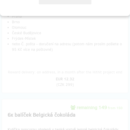
Do poznámky napiště, na kterém výdejním místě byste si chtěli
zásilku vyzvednout:
Praha
Brno
Olomouc
České Budějovice
Frýdek-Místek
nebo Č. pošta - doručení na adresu (potom nám prosím pošlete o
95 Kč více na poštovné)
Reward delivery: on address, in a month after the Hithit project end
EUR 12.32
(
CZK 299
)
remaining 149
from 150
6x balíček Belgická čokoláda
Kulička popcornu obalená v tenké vrstvě jemné belgické čokolády.