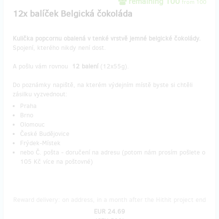
remaining 100
from 100
12x balíček Belgická čokoláda
Kulička popcornu obalená v tenké vrstvě jemné belgické čokolády.
Spojení, kterého nikdy není dost.
A pošlu vám rovnou
12 balení
(12x55g).
Do poznámky napiště, na kterém výdejním místě byste si chtěli
zásilku vyzvednout:
Praha
Brno
Olomouc
České Budějovice
Frýdek-Místek
nebo Č. pošta - doručení na adresu (potom nám prosím pošlete o
105 Kč více na poštovné)
Reward delivery: on address, in a month after the Hithit project end
EUR 24.69