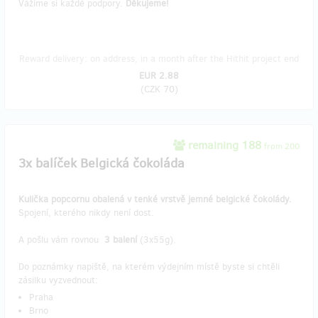
Vážíme si každé podpory.
Děkujeme!
Reward delivery: on address, in a month after the Hithit project end
EUR 2.88
(
CZK 70
)
remaining 188
from 200
3x balíček Belgická čokoláda
Kulička popcornu obalená v tenké vrstvě jemné belgické čokolády.
Spojení, kterého nikdy není dost.
A pošlu vám rovnou
3 balení
(3x55g).
Do poznámky napiště, na kterém výdejním místě byste si chtěli
zásilku vyzvednout:
Praha
Brno