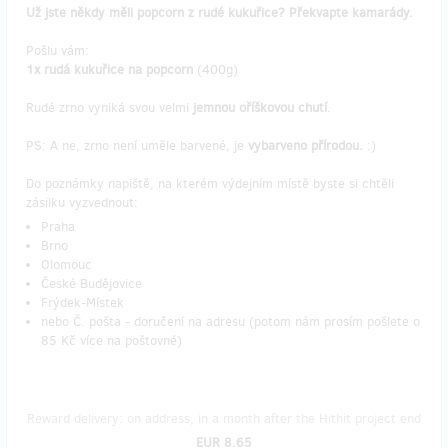
Už jste někdy měli popcorn z rudé kukuřice? Překvapte kamarády.
Pošlu vám:
1x rudá kukuřice na popcorn
(400g)
Rudé zrno vyniká svou velmi
jemnou oříškovou chutí
.
PS: A ne, zrno není uměle barvené, je
vybarveno přírodou.
:)
Do poznámky napiště, na kterém výdejním místě byste si chtěli
zásilku vyzvednout:
Praha
Brno
Olomouc
České Budějovice
Frýdek-Místek
nebo Č. pošta - doručení na adresu (potom nám prosím pošlete o
85 Kč více na poštovné)
Reward delivery: on address, in a month after the Hithit project end
EUR 8.65