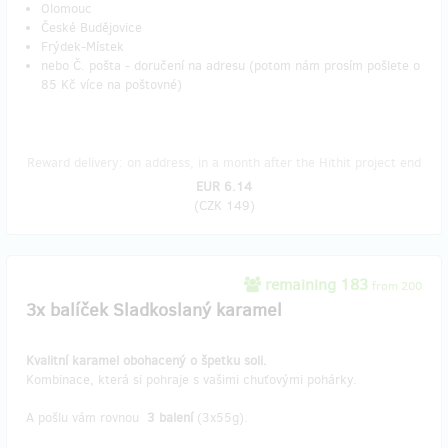
Olomouc
České Budějovice
Frýdek-Místek
nebo Č. pošta - doručení na adresu (potom nám prosím pošlete o
85 Kč více na poštovné)
Reward delivery: on address, in a month after the Hithit project end
EUR 6.14
(
CZK 149
)
remaining 183
from 200
3x balíček Sladkoslaný karamel
Kvalitní karamel obohacený o špetku soli.
Kombinace, která si pohraje s vašimi chuťovými pohárky.
A pošlu vám rovnou
3 balení
(3x55g).