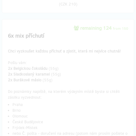
(
CZK 210
)
remaining 124
from 150
6x mix příchutí
Chci vyzkoušet každou příchuť a zjistit, která mi nejvíce chutná!
Pošlu vám:
2x Belgickou čokoládu
(55g)
2x Sladkoslaný karamel
(55g)
2x Burákové máslo
(55g)
Do poznámky napiště, na kterém výdejním místě byste si chtěli
zásilku vyzvednout:
Praha
Brno
Olomouc
České Budějovice
Frýdek-Místek
nebo Č. pošta - doručení na adresu (potom nám prosím pošlete o