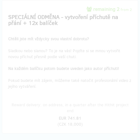
remaining 2
from 2
SPECIÁLNÍ ODMĚNA - vytvoření příchutě na
přání + 12x balíček
Chtěli jste mít vždycky svou vlastní dobrotu?
Sladkou nebo slanou? To je na vás! Pojďte si se mnou vytvořit
novou příchuť přesně podle vaší chuti.
Na každém balíčku potom budete uveden jako autor příchuti!
Pokud budete mít zájem, můžeme také natočit profesionální video z
jejího vytváření.
Reward delivery: on address, in a quarter after the Hithit project
end
EUR 741.81
(
CZK 18,000
)