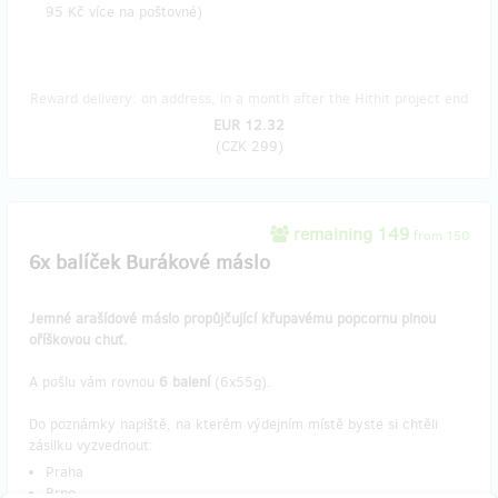
95 Kč více na poštovné)
Reward delivery: on address, in a month after the Hithit project end
EUR 12.32
(
CZK 299
)
remaining 149
from 150
6x balíček Burákové máslo
Jemné arašídové máslo propůjčující křupavému popcornu plnou
oříškovou chuť.
A pošlu vám rovnou
6 balení
(6x55g).
Do poznámky napiště, na kterém výdejním místě byste si chtěli
zásilku vyzvednout:
Praha
Brno