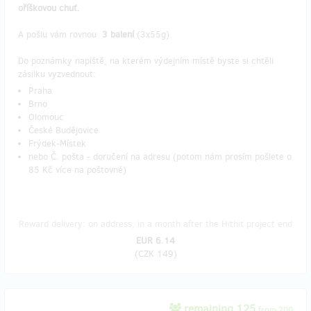
oříškovou chuť.
A pošlu vám rovnou
3 balení
(3x55g).
Do poznámky napiště, na kterém výdejním místě byste si chtěli
zásilku vyzvednout:
Praha
Brno
Olomouc
České Budějovice
Frýdek-Místek
nebo Č. pošta - doručení na adresu (potom nám prosím pošlete o
85 Kč více na poštovné)
Reward delivery: on address, in a month after the Hithit project end
EUR 6.14
(
CZK 149
)
remaining 125
from 200