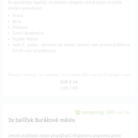
Do poznámky napiště, na kterém výdejním místě byste si chtěli
zásilku vyzvednout:
Praha
Brno
Olomouc
České Budějovice
Frýdek-Místek
nebo Č. pošta - doručení na adresu (potom nám prosím pošlete o
85 Kč více na poštovné)
Reward delivery: on address, in a month after the Hithit project end
EUR 6.14
(
CZK 149
)
remaining 193
from 200
3x balíček Burákové máslo
Jemné arašídové máslo propůjčující křupavému popcornu plnou