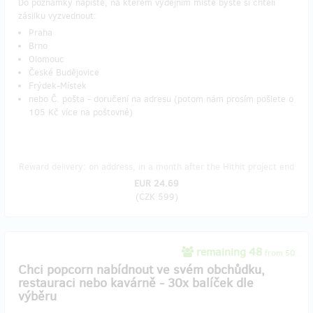
Do poznámky napiště, na kterém výdejním místě byste si chtěli
zásilku vyzvednout:
Praha
Brno
Olomouc
České Budějovice
Frýdek-Místek
nebo Č. pošta - doručení na adresu (potom nám prosím pošlete o
105 Kč více na poštovné)
Reward delivery: on address, in a month after the Hithit project end
EUR 24.69
(
CZK 599
)
remaining 48
from 50
Chci popcorn nabídnout ve svém obchůdku,
restauraci nebo kavárně - 30x balíček dle
výběru