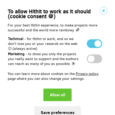
Olomouc
České Budějovice
To allow Hithit to work as it should
Frýdek-Místek
(cookie consent 🍪)
nebo Č. pošta - doručení na adresu (potom nám prosím pošlete o
95 Kč více na poštovné)
For your best Hithit experience, to make projects more
successful and the world more rainbowy. 🌈
Technical
- for Hithit to work, and so we
Reward delivery: on address, in a month after the Hithit project end
don't lose you or your rewards on the web.
🙂 (always active)
EUR 12.32
Marketing
- to show you only the projects
(
CZK 299
)
you really want to support and the authors
can reach as many of you as possible. 🎯
You can learn more about cookies on the
Privacy policy
remaining 148
from 150
page where you can also change your settings.
6x balíček Sladkoslaný karamel
Kvalitní karamel obohacený o špetku soli.
Kombinace, která si pohraje s vašimi chuťovými pohárky.
A pošlu vám rovnou
6 balení
(6x55g).