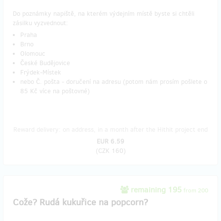
Do poznámky napiště, na kterém výdejním místě byste si chtěli
zásilku vyzvednout:
Praha
Brno
Olomouc
České Budějovice
Frýdek-Místek
nebo Č. pošta - doručení na adresu (potom nám prosím pošlete o
85 Kč více na poštovné)
Reward delivery: on address, in a month after the Hithit project end
EUR 6.59
(
CZK 160
)
remaining 195
from 200
Cože? Rudá kukuřice na popcorn?