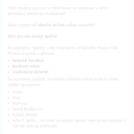
Také milujete popcorn a chtěli byste ho nabídnout u vás v
obchůdku, restauraci či kavárně?
Nebo chcete váš
vánoční večírek
udělat nevšední?
Mám pro vás vhodný balíček.
Do poznámky napište, kolik kusů byste od každého druhu chtěli.
Můžete si vybrat z příchutí:
Belgická čokoláda
Burákové máslo
Sladkoslaný karamel
Do poznámky napiště, na kterém výdejním místě byste si chtěli
zásilku vyzvednout:
Praha
Brno
Olomouc
České Budějovice
Frýdek-Místek
nebo Č. pošta - doručení na adresu (potom nám prosím pošlete o
135 Kč více na poštovné)