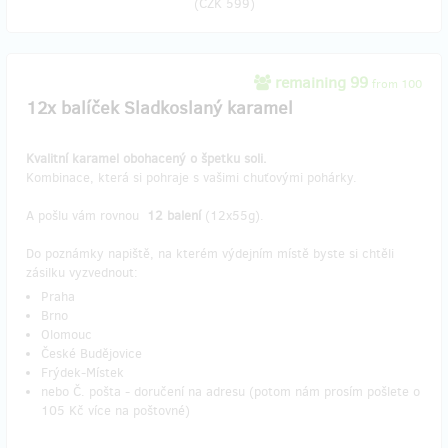
(
CZK 599
)
remaining 99
from 100
12x balíček Sladkoslaný karamel
Kvalitní karamel obohacený o špetku soli.
Kombinace, která si pohraje s vašimi chuťovými pohárky.
A pošlu vám rovnou
12 balení
(12x55g).
Do poznámky napiště, na kterém výdejním místě byste si chtěli
zásilku vyzvednout:
Praha
Brno
Olomouc
České Budějovice
Frýdek-Místek
nebo Č. pošta - doručení na adresu (potom nám prosím pošlete o
105 Kč více na poštovné)