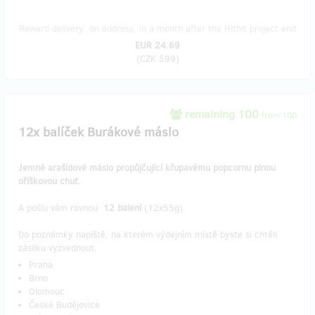
Reward delivery: on address, in a month after the Hithit project end
EUR 24.69
(
CZK 599
)
remaining 100
from 100
12x balíček Burákové máslo
Jemné arašídové máslo propůjčující křupavému popcornu plnou
oříškovou chuť.
A pošlu vám rovnou
12 balení
(12x55g).
Do poznámky napiště, na kterém výdejním místě byste si chtěli
zásilku vyzvednout:
Praha
Brno
Olomouc
České Budějovice