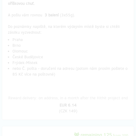
oříškovou chuť.
A pošlu vám rovnou
3 balení
(3x55g).
Do poznámky napiště, na kterém výdejním místě byste si chtěli
zásilku vyzvednout:
Praha
Brno
Olomouc
České Budějovice
Frýdek-Místek
nebo Č. pošta - doručení na adresu (potom nám prosím pošlete o
85 Kč více na poštovné)
Reward delivery: on address, in a month after the Hithit project end
EUR 6.14
(
CZK 149
)
remaining 125
from 200