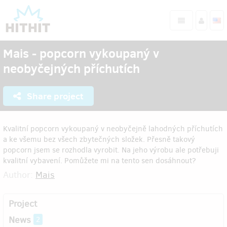
Mais - popcorn vykoupaný v
neobyčejných příchutích
Share project
Kvalitní popcorn vykoupaný v neobyčejně lahodných příchutích
a ke všemu bez všech zbytečných složek. Přesně takový
popcorn jsem se rozhodla vyrobit. Na jeho výrobu ale potřebuji
kvalitní vybavení. Pomůžete mi na tento sen dosáhnout?
Author:
Mais
Project
News
2