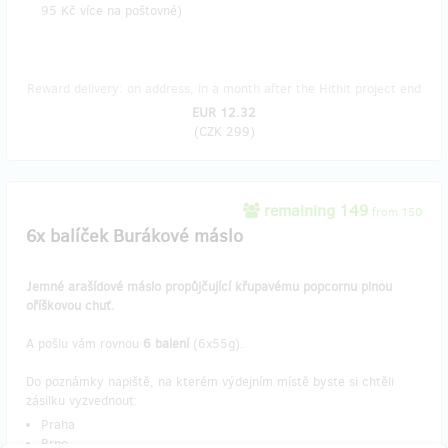
95 Kč více na poštovné)
Reward delivery: on address, in a month after the Hithit project end
EUR 12.32
(
CZK 299
)
remaining 149
from 150
6x balíček Burákové máslo
Jemné arašídové máslo propůjčující křupavému popcornu plnou
oříškovou chuť.
A pošlu vám rovnou
6 balení
(6x55g).
Do poznámky napiště, na kterém výdejním místě byste si chtěli
zásilku vyzvednout:
Praha
Brno