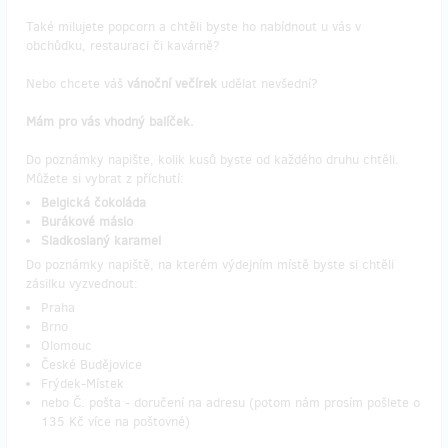
Také milujete popcorn a chtěli byste ho nabídnout u vás v
obchůdku, restauraci či kavárně?
Nebo chcete váš
vánoční večírek
udělat nevšední?
Mám pro vás vhodný balíček.
Do poznámky napište, kolik kusů byste od každého druhu chtěli.
Můžete si vybrat z příchutí:
Belgická čokoláda
Burákové máslo
Sladkoslaný karamel
Do poznámky napiště, na kterém výdejním místě byste si chtěli
zásilku vyzvednout:
Praha
Brno
Olomouc
České Budějovice
Frýdek-Místek
nebo Č. pošta - doručení na adresu (potom nám prosím pošlete o
135 Kč více na poštovné)