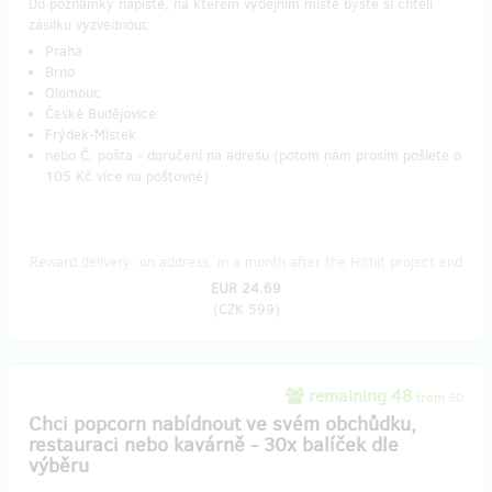
Do poznámky napiště, na kterém výdejním místě byste si chtěli
zásilku vyzvednout:
Praha
Brno
Olomouc
České Budějovice
Frýdek-Místek
nebo Č. pošta - doručení na adresu (potom nám prosím pošlete o
105 Kč více na poštovné)
Reward delivery: on address, in a month after the Hithit project end
EUR 24.69
(
CZK 599
)
remaining 48
from 50
Chci popcorn nabídnout ve svém obchůdku,
restauraci nebo kavárně - 30x balíček dle
výběru