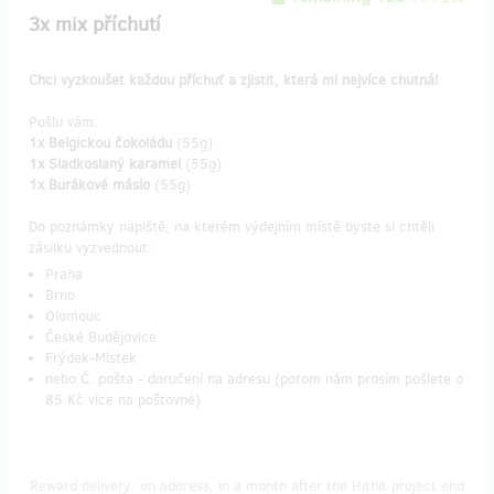
3x mix příchutí
Chci vyzkoušet každou příchuť a zjistit, která mi nejvíce chutná!
Pošlu vám:
1x Belgickou čokoládu
(55g)
1x Sladkoslaný karamel
(55g)
1x Burákové máslo
(55g)
Do poznámky napiště, na kterém výdejním místě byste si chtěli
zásilku vyzvednout:
Praha
Brno
Olomouc
České Budějovice
Frýdek-Místek
nebo Č. pošta - doručení na adresu (potom nám prosím pošlete o
85 Kč více na poštovné)
Reward delivery: on address, in a month after the Hithit project end