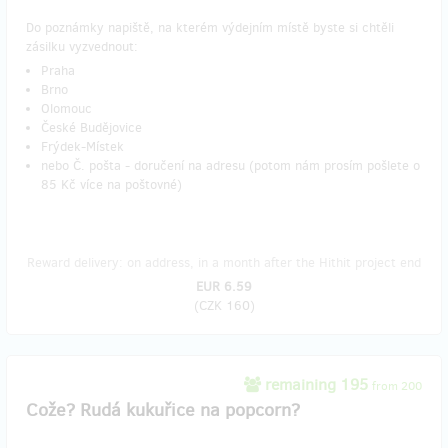
Do poznámky napiště, na kterém výdejním místě byste si chtěli
zásilku vyzvednout:
Praha
Brno
Olomouc
České Budějovice
Frýdek-Místek
nebo Č. pošta - doručení na adresu (potom nám prosím pošlete o
85 Kč více na poštovné)
Reward delivery: on address, in a month after the Hithit project end
EUR 6.59
(
CZK 160
)
remaining 195
from 200
Cože? Rudá kukuřice na popcorn?