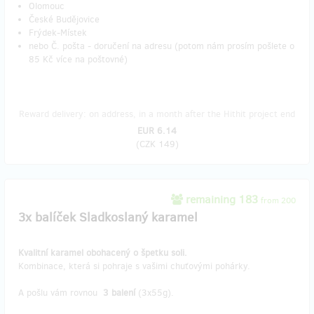
Olomouc
České Budějovice
Frýdek-Místek
nebo Č. pošta - doručení na adresu (potom nám prosím pošlete o
85 Kč více na poštovné)
Reward delivery: on address, in a month after the Hithit project end
EUR 6.14
(
CZK 149
)
remaining 183
from 200
3x balíček Sladkoslaný karamel
Kvalitní karamel obohacený o špetku soli.
Kombinace, která si pohraje s vašimi chuťovými pohárky.
A pošlu vám rovnou
3 balení
(3x55g).