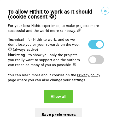
Olomouc
České Budějovice
To allow Hithit to work as it should
Frýdek-Místek
(cookie consent 🍪)
nebo Č. pošta - doručení na adresu (potom nám prosím pošlete o
95 Kč více na poštovné)
For your best Hithit experience, to make projects more
successful and the world more rainbowy. 🌈
Technical
- for Hithit to work, and so we
Reward delivery: on address, in a month after the Hithit project end
don't lose you or your rewards on the web.
🙂 (always active)
EUR 12.32
Marketing
- to show you only the projects
(
CZK 299
)
you really want to support and the authors
can reach as many of you as possible. 🎯
You can learn more about cookies on the
Privacy policy
remaining 148
from 150
page where you can also change your settings.
6x balíček Sladkoslaný karamel
Kvalitní karamel obohacený o špetku soli.
Kombinace, která si pohraje s vašimi chuťovými pohárky.
A pošlu vám rovnou
6 balení
(6x55g).