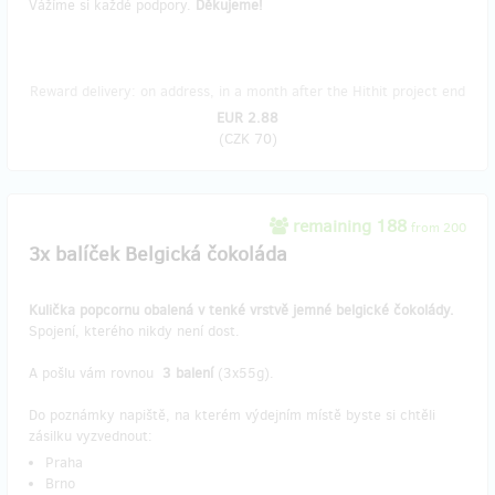
Vážíme si každé podpory.
Děkujeme!
Reward delivery: on address, in a month after the Hithit project end
EUR 2.88
(
CZK 70
)
remaining 188
from 200
3x balíček Belgická čokoláda
Kulička popcornu obalená v tenké vrstvě jemné belgické čokolády.
Spojení, kterého nikdy není dost.
A pošlu vám rovnou
3 balení
(3x55g).
Do poznámky napiště, na kterém výdejním místě byste si chtěli
zásilku vyzvednout:
Praha
Brno