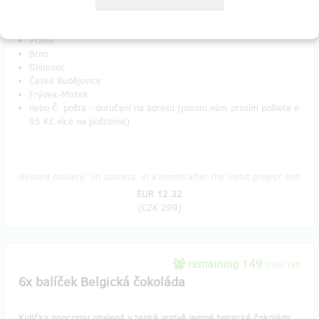
Do poznámky napiště, na kterém výdejním místě byste si chtěli
zásilku vyzvednout:
Praha
Brno
Olomouc
České Budějovice
Frýdek-Místek
nebo Č. pošta - doručení na adresu (potom nám prosím pošlete o
95 Kč více na poštovné)
Reward delivery: on address, in a month after the Hithit project end
EUR 12.32
(
CZK 299
)
remaining 149
from 150
6x balíček Belgická čokoláda
Kulička popcornu obalená v tenké vrstvě jemné belgické čokolády.