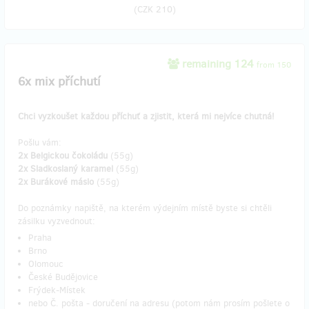
(
CZK 210
)
remaining 124
from 150
6x mix příchutí
Chci vyzkoušet každou příchuť a zjistit, která mi nejvíce chutná!
Pošlu vám:
2x Belgickou čokoládu
(55g)
2x Sladkoslaný karamel
(55g)
2x Burákové máslo
(55g)
Do poznámky napiště, na kterém výdejním místě byste si chtěli
zásilku vyzvednout:
Praha
Brno
Olomouc
České Budějovice
Frýdek-Místek
nebo Č. pošta - doručení na adresu (potom nám prosím pošlete o