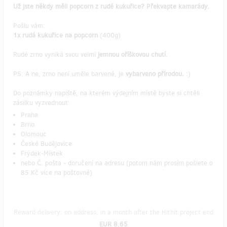
Už jste někdy měli popcorn z rudé kukuřice? Překvapte kamarády.
Pošlu vám:
1x rudá kukuřice na popcorn
(400g)
Rudé zrno vyniká svou velmi
jemnou oříškovou chutí
.
PS: A ne, zrno není uměle barvené, je
vybarveno přírodou.
:)
Do poznámky napiště, na kterém výdejním místě byste si chtěli
zásilku vyzvednout:
Praha
Brno
Olomouc
České Budějovice
Frýdek-Místek
nebo Č. pošta - doručení na adresu (potom nám prosím pošlete o
85 Kč více na poštovné)
Reward delivery: on address, in a month after the Hithit project end
EUR 8.65