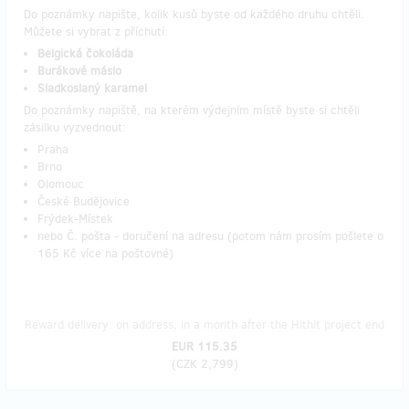
Do poznámky napište, kolik kusů byste od každého druhu chtěli.
Můžete si vybrat z příchutí:
Belgická čokoláda
Burákové máslo
Sladkoslaný karamel
Do poznámky napiště, na kterém výdejním místě byste si chtěli
zásilku vyzvednout:
Praha
Brno
Olomouc
České Budějovice
Frýdek-Místek
nebo Č. pošta - doručení na adresu (potom nám prosím pošlete o
165 Kč více na poštovné)
Reward delivery: on address, in a month after the Hithit project end
EUR 115.35
(
CZK 2,799
)