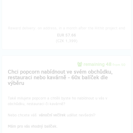
Reward delivery: on address, in a month after the Hithit project end
EUR 57.66
(
CZK 1,399
)
remaining 48
from 50
Chci popcorn nabídnout ve svém obchůdku,
restauraci nebo kavárně - 60x balíček dle
výběru
Také milujete popcorn a chtěli byste ho nabídnout u vás v
obchůdku, restauraci či kavárně?
Nebo chcete váš
vánoční večírek
udělat nevšední?
Mám pro vás vhodný balíček.