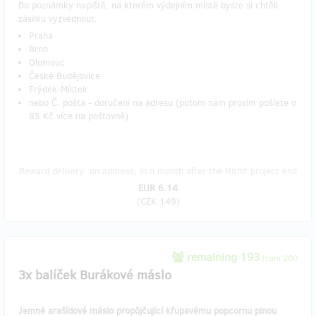
Do poznámky napiště, na kterém výdejním místě byste si chtěli
zásilku vyzvednout:
Praha
Brno
Olomouc
České Budějovice
Frýdek-Místek
nebo Č. pošta - doručení na adresu (potom nám prosím pošlete o
85 Kč více na poštovné)
Reward delivery: on address, in a month after the Hithit project end
EUR 6.14
(
CZK 149
)
remaining 193
from 200
3x balíček Burákové máslo
Jemné arašídové máslo propůjčující křupavému popcornu plnou