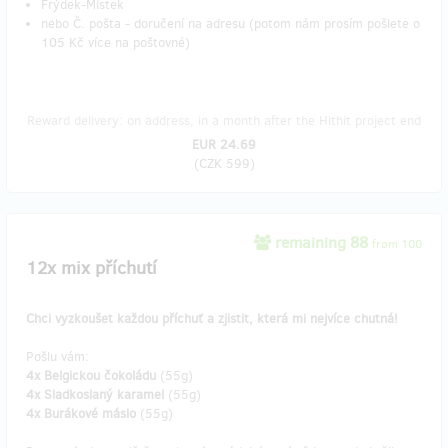
Frýdek-Místek
nebo Č. pošta - doručení na adresu (potom nám prosím pošlete o
105 Kč více na poštovné)
Reward delivery: on address, in a month after the Hithit project end
EUR 24.69
(
CZK 599
)
remaining 88
from 100
12x mix příchutí
Chci vyzkoušet každou příchuť a zjistit, která mi nejvíce chutná!
Pošlu vám:
4x Belgickou čokoládu
(55g)
4x Sladkoslaný karamel
(55g)
4x Burákové máslo
(55g)