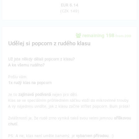
EUR 6.14
(
CZK 149
)
remaining 198
from 200
Udělej si popcorn z rudého klasu
Už jste někdy dělali popcorn z klasu?
A ke všemu rudého?
Pošlu vám:
1x rudý klas na popcorn
Je to
zajímavá podívaná
nejen pro děti.
Klas se ve speciálním průhledném sáčku vloží do mikrovlnné trouby.
A vy najednou uvidíte, jak z klasu začne střílet popcorn. Bum prásk!
Zvláštností je, že rudé zrno vyniká také svou velmi jemnou
oříškovou
chutí
.
PS: A ne, klas není uměle barvený, je
vybarven přírodou.
:)