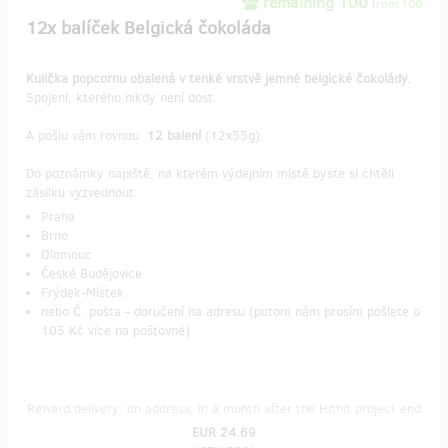
remaining 100
from 100
12x balíček Belgická čokoláda
Kulička popcornu obalená v tenké vrstvě jemné belgické čokolády.
Spojení, kterého nikdy není dost.
A pošlu vám rovnou
12 balení
(12x55g).
Do poznámky napiště, na kterém výdejním místě byste si chtěli
zásilku vyzvednout:
Praha
Brno
Olomouc
České Budějovice
Frýdek-Místek
nebo Č. pošta - doručení na adresu (potom nám prosím pošlete o
105 Kč více na poštovné)
Reward delivery: on address, in a month after the Hithit project end
EUR 24.69