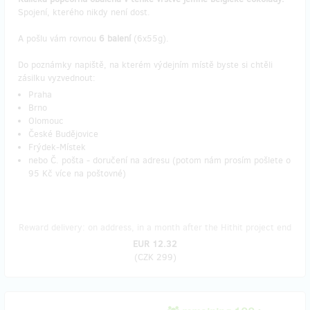
Spojení, kterého nikdy není dost.
A pošlu vám rovnou
6 balení
(6x55g).
Do poznámky napiště, na kterém výdejním místě byste si chtěli
zásilku vyzvednout:
Praha
Brno
Olomouc
České Budějovice
Frýdek-Místek
nebo Č. pošta - doručení na adresu (potom nám prosím pošlete o
95 Kč více na poštovné)
Reward delivery: on address, in a month after the Hithit project end
EUR 12.32
(
CZK 299
)