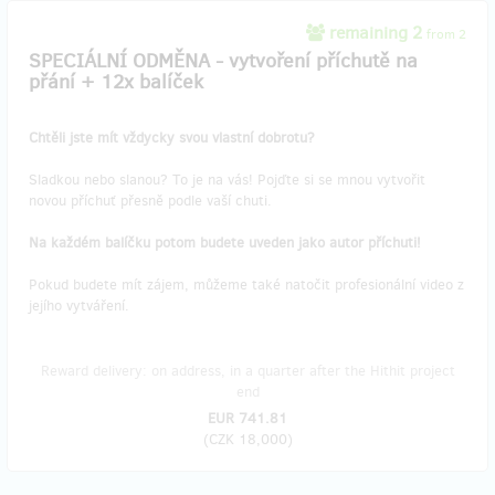
remaining 2
from 2
SPECIÁLNÍ ODMĚNA - vytvoření příchutě na
přání + 12x balíček
Chtěli jste mít vždycky svou vlastní dobrotu?
Sladkou nebo slanou? To je na vás! Pojďte si se mnou vytvořit
novou příchuť přesně podle vaší chuti.
Na každém balíčku potom budete uveden jako autor příchuti!
Pokud budete mít zájem, můžeme také natočit profesionální video z
jejího vytváření.
Reward delivery: on address, in a quarter after the Hithit project
end
EUR 741.81
(
CZK 18,000
)