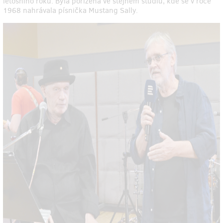
letošního roku. Byla pořízena ve stejném studiu, kde se v roce
1968 nahrávala písnička Mustang Sally.