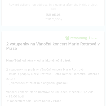
Reward delivery: on address, in a quarter after the Hithit project
end
EUR 95.08
(
CZK 2,300
)
remaining 1
from 1
2 vstupenky na Vánoční koncert Marie Rottrové v
Praze
Mimořádná odměna vhodná jako vánoční dárek!
2 vstupenky na pražský Vánoční koncert Marie Rottrové
+ kniha s podpisy Marie Rottrové, Petra Němce, Jaromíra Löfflera a
autora
+ „plameňácká“ záložka s originální grafikou
Vánoční koncert Marie Rottrové se uskuteční v neděli 8.12.2019
v 19.00 hodin
v koncertním sále Forum Karlín v Praze.