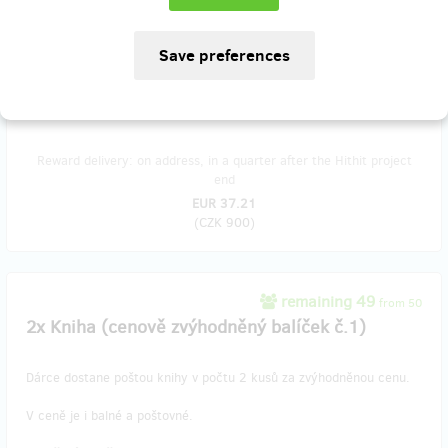
Jaromír Löffler, text písně autor knihy.
V ceně je i balné a poštovné.
Doručení odměny do 20.12.2019
Reward delivery: on address, in a quarter after the Hithit project
end
EUR 37.21
(
CZK 900
)
remaining 49
from 50
2x Kniha (cenově zvýhodněný balíček č.1)
Dárce dostane poštou knihy v počtu 2 kusů za zvýhodněnou cenu.
V ceně je i balné a poštovné.