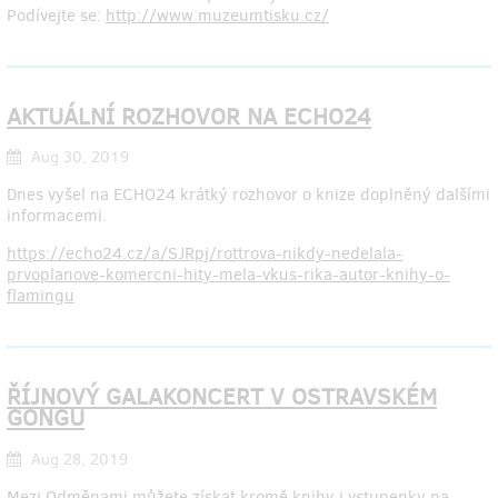
Podívejte se:
http://www.muzeumtisku.cz/
AKTUÁLNÍ ROZHOVOR NA ECHO24
Aug 30, 2019
Dnes vyšel na ECHO24 krátký rozhovor o knize doplněný dalšími
informacemi.
https://echo24.cz/a/SJRpj/rottrova-nikdy-nedelala-
prvoplanove-komercni-hity-mela-vkus-rika-autor-knihy-o-
flamingu
ŘÍJNOVÝ GALAKONCERT V OSTRAVSKÉM
GONGU
Aug 28, 2019
Mezi Odměnami můžete získat kromě knihy i vstupenky na