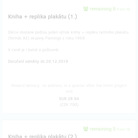
remaining 6
from 10
Kniha + replika plakátu (1.)
Dárce dostane poštou jeden výtisk knihy + repliku raritního plakátu
(formát A3) skupiny Flamingo z roku 1969.
V ceně je i balné a poštovné.
Doručení odměny do 20.12.2019
Reward delivery: on address, in a quarter after the Hithit project
end
EUR 28.94
(
CZK 700
)
remaining 5
from 10
Kniha + replika plakátu (2.)