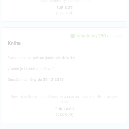
Reward delivery: not specified
EUR 8.27
(
CZK 200
)
remaining 280
from 300
Kniha
Dárce dostane poštou jeden výtisk knihy.
V ceně je i balné a poštovné.
Doručení odměny do 20.12.2019
Reward delivery: on address, in a quarter after the Hithit project
end
EUR 24.80
(
CZK 600
)