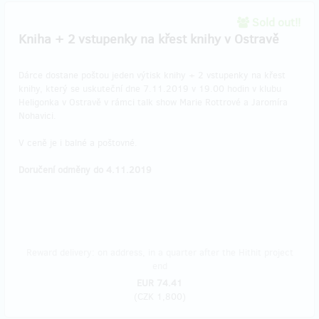
Sold out!!
Kniha + 2 vstupenky na křest knihy v Ostravě
Dárce dostane poštou jeden výtisk knihy + 2 vstupenky na křest
knihy, který se uskuteční dne 7.11.2019 v 19.00 hodin v klubu
Heligonka v Ostravě v rámci talk show Marie Rottrové a Jaromíra
Nohavici.
V ceně je i balné a poštovné.
Doručení odměny do 4.11.2019
Reward delivery: on address, in a quarter after the Hithit project
end
EUR 74.41
(
CZK 1,800
)