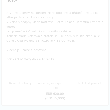
hosty
2 VIP vstupenky na koncert Marie Rottrová a přátelé + vstup na
after party s účinkujícími a hosty
+ kniha s podpisy Marie Rottrové, Petra Němce, Jaromíra Löfflera a
autora
+ „plameňácká“ záložka s originální grafikou
Koncert Marie Rottrová a přátelé se uskuteční v Multifunkční aule
Gong v Ostravě dne 31.10.2019 v 18.00 hodin.
V ceně je i balné a poštovné.
Doručení odměny do 29.10.2019
Reward delivery: on address, in a quarter after the Hithit project
end
EUR 620.09
(
CZK 15,000
)