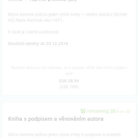
Dárce dostane poštou jeden výtisk knihy + repliku plakátu (formát
A3) Marie Rottrové roku 1971.
V ceně je i balné a poštovné.
Doručení odměny do 20.12.2019
Reward delivery: on address, in a quarter after the Hithit project
end
EUR 28.94
(
CZK 700
)
remaining 26
from 30
Kniha s podpisem a věnováním autora
Dárce dostane poštou jeden výtisk knihy s podpisem a osobním