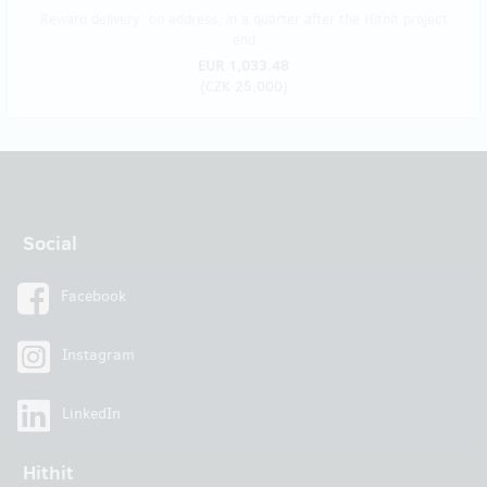
Reward delivery: on address, in a quarter after the Hithit project
end
EUR 1,033.48
(
CZK 25,000
)
Social
Facebook
Instagram
LinkedIn
Hithit