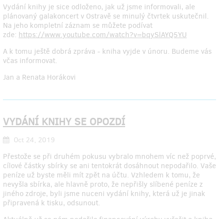
Vydání knihy je sice odloženo, jak už jsme informovali, ale
plánovaný galakoncert v Ostravě se minulý čtvrtek uskutečnil.
Na jeho kompletní záznam se můžete podívat
zde:
https://www.youtube.com/watch?v=bqySlAYQ5YU
A k tomu ještě dobrá zpráva - kniha vyjde v únoru. Budeme vás
včas informovat.
Jan a Renata Horákovi
VYDÁNÍ KNIHY SE OPOZDÍ
Oct 24, 2019
Přestože se při druhém pokusu vybralo mnohem víc než poprvé,
cílové částky sbírky se ani tentokrát dosáhnout nepodařilo. Vaše
peníze už byste měli mít zpět na účtu. Vzhledem k tomu, že
nevyšla sbírka, ale hlavně proto, že nepřišly slíbené peníze z
jiného zdroje, byli jsme nuceni vydání knihy, která už je jinak
připravená k tisku, odsunout.