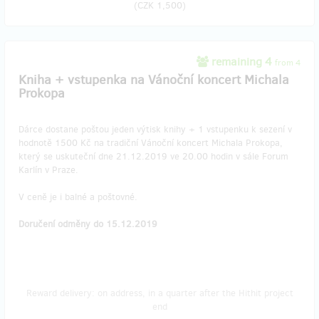
(
CZK 1,500
)
remaining 4
from 4
Kniha + vstupenka na Vánoční koncert Michala
Prokopa
Dárce dostane poštou jeden výtisk knihy + 1 vstupenku k sezení v
hodnotě 1500 Kč na tradiční Vánoční koncert Michala Prokopa,
který se uskuteční dne 21.12.2019 ve 20.00 hodin v sále Forum
Karlín v Praze.
V ceně je i balné a poštovné.
Doručení odměny do 15.12.2019
Reward delivery: on address, in a quarter after the Hithit project
end