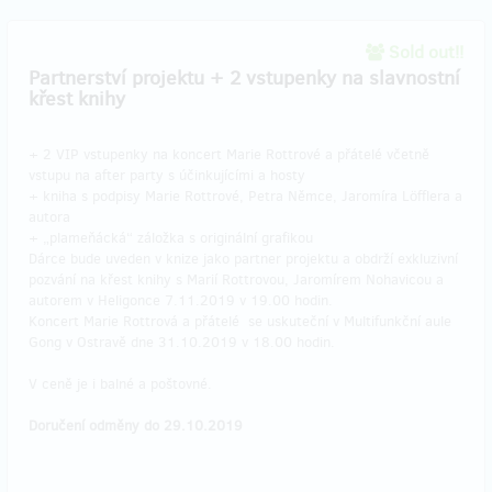
Sold out!!
Partnerství projektu + 2 vstupenky na slavnostní
křest knihy
+ 2 VIP vstupenky na koncert Marie Rottrové a přátelé včetně
vstupu na after party s účinkujícími a hosty
+ kniha s podpisy Marie Rottrové, Petra Němce, Jaromíra Löfflera a
autora
+ „plameňácká“ záložka s originální grafikou
Dárce bude uveden v knize jako partner projektu a obdrží exkluzivní
pozvání na křest knihy s Marií Rottrovou, Jaromírem Nohavicou a
autorem v Heligonce 7.11.2019 v 19.00 hodin.
Koncert Marie Rottrová a přátelé se uskuteční v Multifunkční aule
Gong v Ostravě dne 31.10.2019 v 18.00 hodin.
V ceně je i balné a poštovné.
Doručení odměny do 29.10.2019