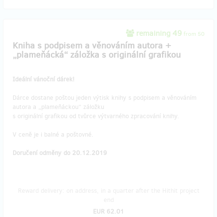
remaining 49
from 50
Kniha s podpisem a věnováním autora +
„plameňácká“ záložka s originální grafikou
Ideální vánoční dárek!
Dárce dostane poštou jeden výtisk knihy s podpisem a věnováním
autora a „plameňáckou“ záložku
s originální grafikou od tvůrce výtvarného zpracování knihy.
V ceně je i balné a poštovné.
Doručení odměny do 20.12.2019
Reward delivery: on address, in a quarter after the Hithit project
end
EUR 62.01