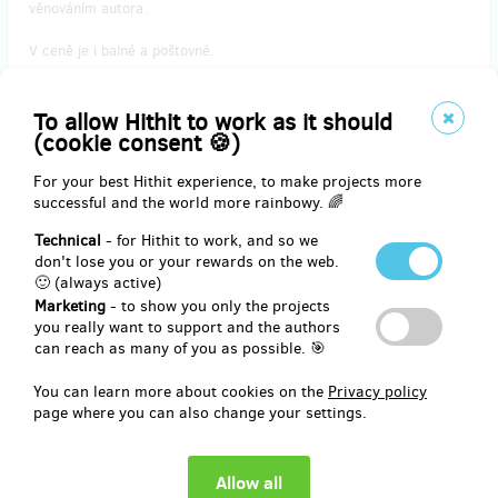
věnováním autora.
V ceně je i balné a poštovné.
Doručení odměny do 20.12.2019
To allow Hithit to work as it should
(cookie consent 🍪)
Reward delivery: on address, in a quarter after the Hithit project
end
For your best Hithit experience, to make projects more
successful and the world more rainbowy. 🌈
EUR 33.07
(
CZK 800
)
Technical
- for Hithit to work, and so we
don't lose you or your rewards on the web.
🙂 (always active)
Marketing
- to show you only the projects
remaining 48
from 50
you really want to support and the authors
Kniha + speciální bonus - originální CD singl
can reach as many of you as possible. 🎯
Jaromíra Löfflera
You can learn more about cookies on the
Privacy policy
page where you can also change your settings.
Ideální vánoční dárek!
Dárce dostane poštou jeden výtisk knihy + originální CD singl s
novou a dosud nevydanou písní Pořád s tebou. Hudba a zpěv