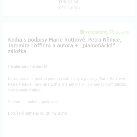
EUR 82.68
(
CZK 2,000
)
remaining 30
from 30
Kniha s podpisy Marie Rottrové, Petra Němce,
Jaromíra Löfflera a autora + „plameňácká“
záložka
Ideální vánoční dárek!
Dárce dostane poštou jeden výtisk knihy s podpisy Marie Rottrové,
Petra Němce, Jaromíra Löfflera a autora + „plameňáckou“ záložku
s originální grafikou.
V ceně je i balné a poštovné.
Doručení odměny do 20.12.2019