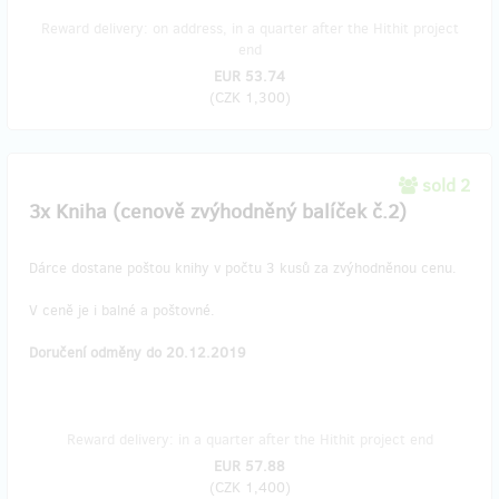
Reward delivery: on address, in a quarter after the Hithit project
end
EUR 53.74
(
CZK 1,300
)
sold 2
3x Kniha (cenově zvýhodněný balíček č.2)
Dárce dostane poštou knihy v počtu 3 kusů za zvýhodněnou cenu.
V ceně je i balné a poštovné.
Doručení odměny do 20.12.2019
Reward delivery: in a quarter after the Hithit project end
EUR 57.88
(
CZK 1,400
)