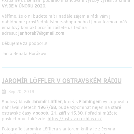
Aktuálně už se nám podařilo financování výroby vyřešit a kniha
VYJDE V ÚNORU 2020.
Věříme, že o ni budete mít i nadále zájem a rádi vám ji
nabídneme prostřednictvím e-shopu nebo i jinou formou. Váš
emailový kontakt prosím zašlete už teď na
adresu:
janhorak7@gmail.com
Děkujeme za podporu!
Jan a Renata Horákovi
JAROMÍR LÖFFLER V OSTRAVSKÉM RÁDIU
Sep 20, 2019
Soulový klasik
Jaromír Löffler
, který s
Flamingem
vystupoval a
nahrával v letech
1967/68
, bude vzpomínat nejen na staré
ostravské časy
v sobotu 21. září v 15.30
. Pořad si můžete
poslechnout také zde:
https://ostrava.rozhlas.cz/
Fotografie Jaromíra Löfflera s autorem knihy je z června