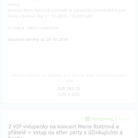
autora
Koncert Marie Rottrová a přátelé se uskuteční v Multifunkční aule
Gong v Ostravě dne 31.10.2019 v 18.00 hodin.
V ceně je i balné a poštovné.
Doručení odměny do 29.10.2019
Reward delivery: on address, in a quarter after the Hithit project
end
EUR 392.72
(
CZK 9,500
)
remaining 1
from 1
2 VIP vstupenky na koncert Marie Rottrová a
přátelé + vstup na after party s účinkujícími a