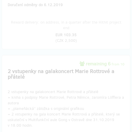
Doručení odměny do 6.12.2019
Reward delivery: on address, in a quarter after the Hithit project
end
EUR 103.35
(
CZK 2,500
)
remaining 6
from 10
2 vstupenky na galakoncert Marie Rottrové a
přátelé
2 vstupenky na galakoncert Marie Rottrové a přátelé
+ kniha s podpisy Marie Rottrové, Petra Němce, Jaromíra Löfflera a
autora
+ „plameňácká“ záložka s originální grafikou
+ 2 vstupenky na gala koncert Marie Rottrová a přátelé, který se
uskuteční v Multifunkční aule Gong v Ostravě dne 31.10.2019
v 18.00 hodin.