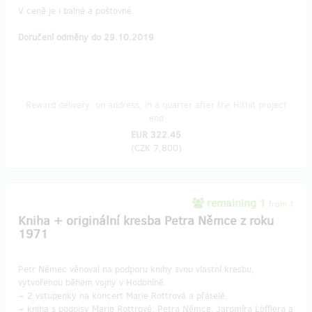
V ceně je i balné a poštovné.
Doručení odměny do 29.10.2019
Reward delivery: on address, in a quarter after the Hithit project
end
EUR 322.45
(
CZK 7,800
)
remaining 1
from 1
Kniha + originální kresba Petra Němce z roku
1971
Petr Němec věnoval na podporu knihy svou vlastní kresbu,
vytvořenou během vojny v Hodoníně.
+ 2 vstupenky na koncert Marie Rottrová a přátelé,
+ kniha s podpisy Marie Rottrové, Petra Němce, Jaromíra Löfflera a