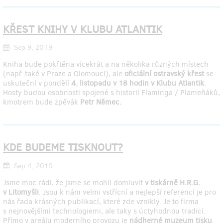
KŘEST KNIHY V KLUBU ATLANTIK
Sep 9, 2019
Kniha bude pokřtěna vícekrát a na několika různých místech
(např. také v Praze a Olomouci), ale
oficiální ostravský křest
se
uskuteční v pondělí
4. listopadu v 18 hodin v Klubu Atlantik
.
Hosty budou osobnosti spojené s historií Flaminga / Plameňáků,
kmotrem bude zpěvák
Petr Němec.
KDE BUDEME TISKNOUT?
Sep 4, 2019
Jsme moc rádi, že jsme se mohli domluvit
v tiskárně H.R.G.
v Litomyšli
. Jsou k nám velmi vstřícní a nejlepší referencí je pro
nás řada krásných publikací, které zde vznikly. Je to firma
s nejnovějšími technologiemi, ale taky s úctyhodnou tradicí.
Přímo v areálu moderního provozu je
nádherné muzeum tisku
.