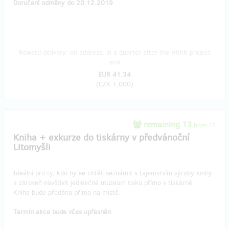
Doručení odměny do 20.12.2019
Reward delivery: on address, in a quarter after the Hithit project
end
EUR 41.34
(
CZK 1,000
)
remaining 13
from 15
Kniha + exkurze do tiskárny v předvánoční
Litomyšli
Ideální pro ty, kdo by se chtěli seznámit s tajemstvím výroby knihy
a zároveň navštívit jedinečné muzeum tisku přímo v tiskárně.
Kniha bude předána přímo na místě.
Termín akce bude včas upřesněn.