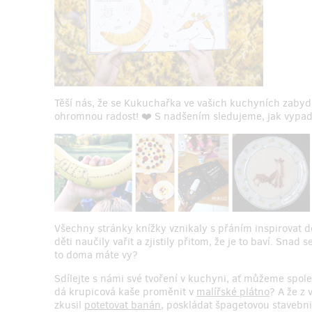
Těší nás, že se Kukuchařka ve vašich kuchyních zabyd
ohromnou radost! ❤️ S nadšením sledujeme, jak vypad
Všechny stránky knížky vznikaly s přáním inspirovat d
děti naučily vařit a zjistily přitom, že je to baví. Sna
to doma máte vy?
Sdílejte s námi své tvoření v kuchyni, ať můžeme společ
dá krupicová kaše proměnit v
malířské plátno
? A že z
zkusil
potetovat banán
, poskládat špagetovou stavebni