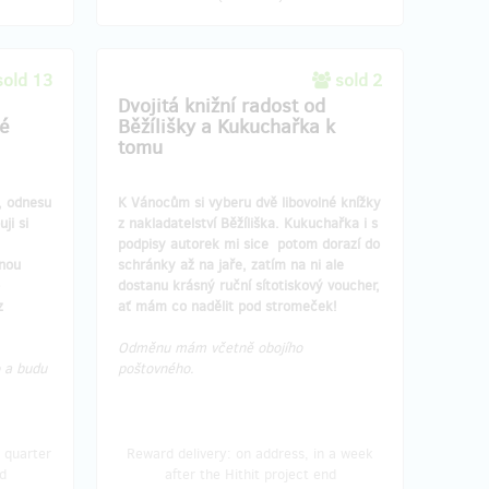
sold 13
sold 2
Dvojitá knižní radost od
né
Běžílišky a Kukuchařka k
tomu
, odnesu
K Vánocům si vyberu dvě libovolné knížky
ji si
z nakladatelství Běžíliška. Kukuchařka i s
podpisy autorek mi sice potom dorazí do
nou
schránky až na jaře, zatím na ni ale
dostanu krásný ruční sítotiskový voucher,
z
ať mám co nadělit pod stromeček!
Odměnu mám včetně obojího
 a budu
poštovného.
 quarter
Reward delivery: on address, in a week
d
after the Hithit project end