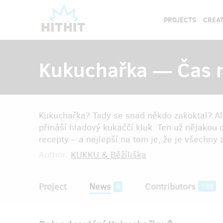
PROJECTS
CREAT
Kukuchařka — Čas n
Kukuchařka? Tady se snad někdo zakoktal? Al
přináší hladový kukaččí kluk. Ten už nějakou 
recepty – a nejlepší na tom je, že je všechny z
Author:
KUKKU & Běžíliška
Project
News
Contributors
130
9