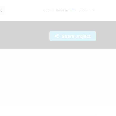
Log in
Register
English
Share project