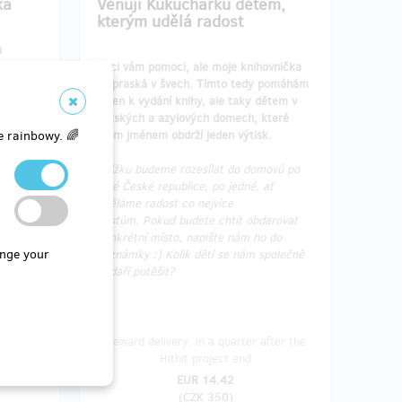
ka
Věnuji Kukuchařku dětem,
kterým udělá radost
u
odnést
Chci vám pomoci, ale moje knihovnička
toho
už praská v švech. Tímto tedy pomáhám
nejen k vydání knihy, ale taky dětem v
dětských a azylových domech, které
 a
mým jménem obdrží jeden výtisk.
e rainbowy. 🌈
Knížku budeme rozesílat do domovů po
celé České republice, po jedné, ať
uděláme radost co nejvíce
místům. Pokud budete chtít obdarovat
konkrétní místo, napište nám ho do
nge your
poznámky :) Kolik dětí se nám společně
podaří potěšit?
 a week
Reward delivery: in a quarter after the
d
Hithit project end
EUR 14.42
(
CZK 350
)