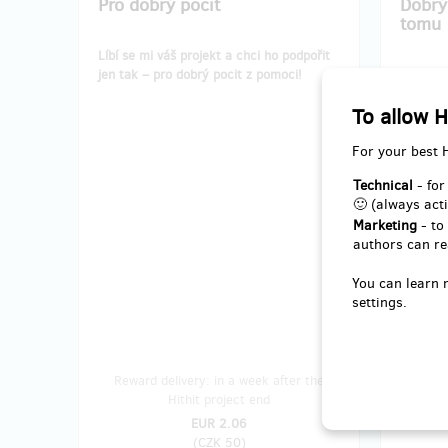
Pro dobrý pocit
Dobrý
tomu
Líbí se mi váš projekt a chci ho podpořit
jen tak – pro dobrý pocit z pomoci!
Kromě z
najít k
To allow H
recepte
Odměnu 
For your best 
dorazí 
Technical
- for
🙂 (always acti
Marketing
- to
authors can re
You can learn 
settings.
Reward delivery: in a week after the
Reward
Hithit project end
EUR 2.06
(
CZK 50
)