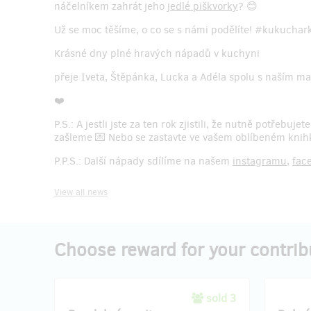
náčelníkem zahrát jeho
jedlé piškvorky
? 😊
Už se moc těšíme, o co se s námi podělíte! #kukuch
Krásné dny plné hravých nápadů v kuchyni
přeje Iveta, Štěpánka, Lucka a Adéla spolu s naším m
❤️
P.S.: A jestli jste za ten rok zjistili, že nutně potřebuje
zašleme 💌 Nebo se zastavte ve vašem oblíbeném knih
P.P.S.: Další nápady sdílíme na našem
instagramu
,
fac
View all news
Choose reward for your contrib
sold 3