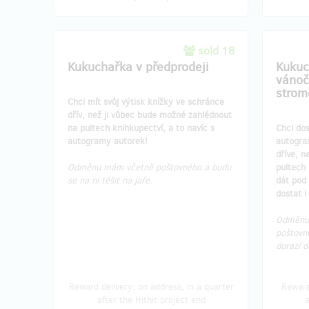
sold 18
Kukuchařka v předprodeji
Kukuc
vánoč
strom
Chci mít svůj výtisk knížky ve schránce
dřív, než ji vůbec bude možné zahlédnout
na pultech knihkupectví, a to navíc s
Chci dos
autogramy autorek!
autogra
dříve, n
Odměnu mám včetně poštovného a budu
pultech 
se na ni těšit na jaře.
dát pod 
dostat i
Odměnu 
poštovné
dorazí 
Reward delivery: on address, in a quarter
Reward
after the Hithit project end