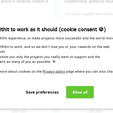
 pocit a drobná radost k
Ilustrovaná plátěná taš
Chci dostat originální ilustrovano
lepšení karmy chci ve schránce
plátěnku, ať mám v čem stylově 
rásnou kartičku s ukázkovým
nákupy, než se pustím do všeho 
ithit to work as it should (cookie consent 🍪)
m.
vaření.
mám včetně poštovného a
Odměnu mám včetně poštovného
Hithit experience, to make projects more successful and the world mor
mi do Vánoc.
dorazí mi do Vánoc.
 Hithit to work, and so we don't lose you or your rewards on the web.
ve)
 show you only the projects you really want to support and the
ach as many of you as possible. 🎯
more about cookies on the
Privacy policy
page where you can also cha
 delivery: on address, in a week
Reward delivery: on address, in
after the Hithit project end
after the Hithit project en
EUR 4.12
EUR 8.24
(
CZK 100
)
(
CZK 200
)