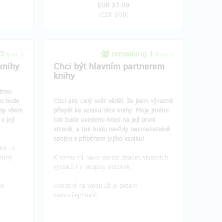
EUR 37.09
(
CZK 900
)
 3
remaining 1
from 3
from 1
knihy
Chci být hlavním partnerem
knihy
ihou
no bude
Chci aby celý svět věděl, že jsem výrazně
ždy všem
přispěl ke vzniku této knihy. Moje jméno
 její
tak bude uvedeno hned na její první
straně, a tak budu navždy nesmazatelně
spojen s příběhem jejího vzniku!
ků i s
jemný
K tomu mi navíc dorazí dvacet vlastních
výtisků i s podpisy autorek.
mo
Uvedení na webu už je potom
samozřejmostí!