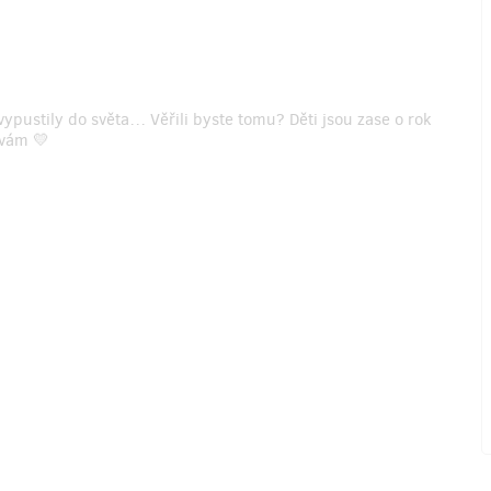
vypustily do světa… Věřili byste tomu? Děti jsou zase o rok
 vám 💛