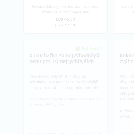
Reward delivery: on address, in a week
Reward 
after the Hithit project end
EUR 45.33
(
CZK 1,100
)
Sold out!!
Kukuchařka za nejvýhodnější
Kukuc
cenu pro 10 nejrychlejších
zvýho
Chci dostat svůj výtisk knížky do
Chci mít
schránky jako první za tu nejvýhodnější
dřív, ne
cenu, a to navíc i s autogramy autorek!
na pulte
autogra
Odměnu mám včetně poštovného a budu
zvýhodn
se na ni těšit na jaře.
Odměnu 
se na ni
Reward delivery: on address, in a quarter
Reward 