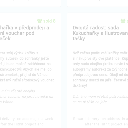
sold 8
hařka v předprodeji a
​Dvojitá radost: sada
ní voucher pod
Kukuchařky a ilustrova
eček
tašky
tat svůj výtisk knížky s
Než začnu podle vaší knížky vařit
my autorek do schránky ještě
si nákup ve stylové plátěnce. Kupu
ež ji bude možné zahlédnout na
tedy sadu obojího (knihu navíc i s
knihkupectví! Abych ale měl co
autogramy autorek) za zvýhodně
stromeček, přeji si do Vánoc
předprodejovou cenu. Obojí mi do
 krásný ruční sítotiskový voucher.
schránky dorazí na jaře, čerstvé 
tiskárny!
mám včetně obojího
ho, voucher na jarní novinku mi
Odměnu mám včetně poštovného
do Vánoc.
se na ni těšit na jaře.
 delivery: on address, in a week
Reward delivery: on address, in a
after the Hithit project end
after the Hithit project en