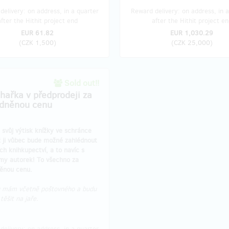
delivery: on address, in a quarter
Reward delivery: on address, in a
after the Hithit project end
after the Hithit project en
EUR 61.82
EUR 1,030.29
(
CZK 1,500
)
(
CZK 25,000
)
Sold out!!
hařka v předprodeji za
dněnou cenu
 svůj výtisk knížky ve schránce
ž ji vůbec bude možné zahlédnout
ch knihkupectví, a to navíc s
my autorek! To všechno za
ěnou cenu.
mám včetně poštovného a budu
 těšit na jaře.
delivery: on address, in a quarter