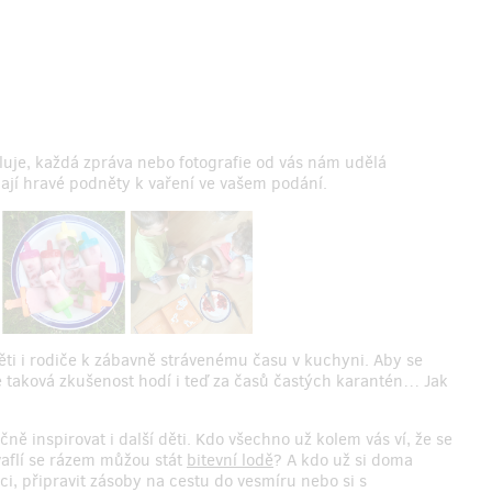
luje, každá zpráva nebo fotografie od vás nám udělá
ají hravé podněty k vaření ve vašem podání.
ěti i rodiče k zábavně strávenému času v kuchyni. Aby se
d se taková zkušenost hodí i teď za časů častých karantén… Jak
ně inspirovat i další děti. Kdo všechno už kolem vás ví, že se
 vaflí se rázem můžou stát
bitevní lodě
? A kdo už si doma
ci, připravit zásoby na cestu do vesmíru nebo si s