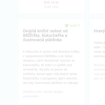
EUR 14.42
(
CZK 350
)
sold 3
Dvojitá knižní radost od
Hravý
Běžílišky, Kukuchařka a
ilustrovaná plátěnka
Vaření j
sebe – t
K Vánocům si vyberu dvě libovolné knížky
vstup n
z nakladatelství Běžíliška a do Vánoc
autorka
dostanu i ruční sítotiskový voucher na
Kukuchařku, ať mám co nadělit pod
Worksho
stromeček. Na jaře mi potom do
termíne
schránky dorazí nejen můj vlastní výtisk
svůj den
Kukuchařky s autogramy jejích autorek,
aby mi 
ale taky ilustrovaná plátěnka na nákupy!
Odměnu mám včetně obojího
poštovného.