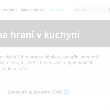
E PROJECT
ABOUT HITHIT
LIVE BLOG
a hraní v kuchyni
e kdeže! Tuhle hravou dětskou kuchařku vám totiž
dobu létá po světě a hledá svoje nejoblíbenější
vládnou i děti!
Questions & Answers (FAQ)
0