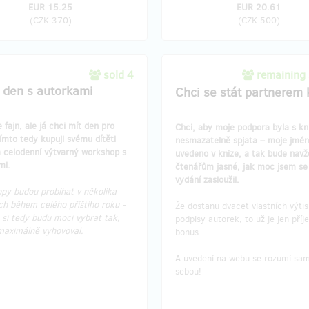
EUR 15.25
EUR 20.61
(
CZK 370
)
(
CZK 500
)
sold 4
remaining
 den s autorkami
Chci se stát partnerem 
e fajn, ale já chci mít den pro
Chci, aby moje podpora byla s kn
ímto tedy kupuji svému dítěti
nesmazatelně spjata – moje jmé
a celodenní výtvarný workshop s
uvedeno v knize, a tak bude nav
mi.
čtenářům jasné, jak moc jsem se o
vydání zasloužil.
py budou probíhat v několika
ch během celého příštího roku -
Že dostanu dvacet vlastních výtis
 si tedy budu moci vybrat tak,
podpisy autorek, to už je jen pří
maximálně vyhovoval.
bonus.
A uvedení na webu se rozumí sa
sebou!