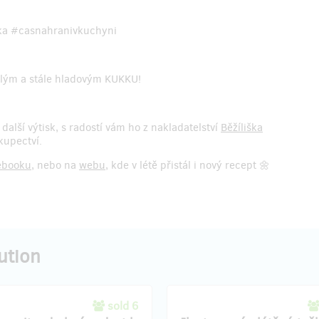
arka #casnahranivkuchyni
alým a stále hladovým KUKKU!
te další výtisk, s radostí vám ho z nakladatelství
Běžíliška
kupectví.
ebooku
, nebo na
webu
, kde v létě přistál i nový recept 🌼
ution
sold 6