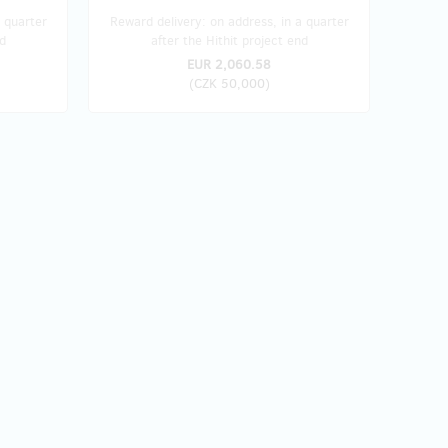
 quarter
Reward delivery: on address, in a quarter
d
after the Hithit project end
EUR 2,060.58
(
CZK 50,000
)