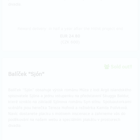
divadla.
Reward delivery: in half a year after the Hithit project end
EUR 24.80
(
CZK 600
)
Sold out!!
Balíček "Sjón"
Balíček “Sjón” obsahuje výtisk románu Múza z lodi Argó islandského
spisovatele Sjóna a jednu vstupenku na představení Skugga Baldur,
které vzniklo na základě Sjónova románu Syn stínu. Spoluautorkami
scénáře jsou herečka Tereza Hofová a režisérka Kamila Polívková.
Navíc dostanete placku s motivem inscenace a zahrneme vás do
poděkování na našem webu a speciálním plakátu v prostorech
divadla.