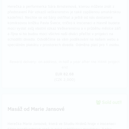
Herečka a performerka Sára Arnsteinová, kterou můžete znát z
představení Pár vzkazů veškerenstvu je také zapálenou amatérskou
kadeřnicí. Nechte se od Sáry ostříhat a ještě od nás dostanete
komiksovou knížku Pavla Švece, tričko k inscenaci a hlavně budete
moci vyslat svůj vlastní vzkaz Veškerenstvu a v průběhu měsíce září
a října si ho budou moci všichni naši diváci přečíst v projekci na
schodišti divadla. Odvděčíme se vám poděkování na našem webu a
speciálním plakátu v prostorech divadla. Odměna platí pro 1 osobu.
Reward delivery: on address, in half a year after the Hithit project
end
EUR 82.68
(
CZK 2,000
)
Sold out!!
Masáž od Marie Jansové
Herečka Marie Jansová, která ve Studiu Hrdinů hraje v inscenaci