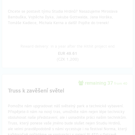
Chcete se postavit týmu Studia Hrdinů? Nasazujeme Miroslava
Bambuška, Vojtěcha Dyka, Jakuba Gottwalda, Jana Horáka,
Tomáše Kadlece, Michala Kerna a další! Pojďte do trenek!
Reward delivery: in a year after the Hithit project end
EUR 49.61
(
CZK 1,200
)
remaining 37
from 40
Truss k zavěšení světel
Pomožte nám upgradovat náš světelný park a technické vybavení.
Přispějete-li nám na nový tras, umožníte nám nejen lépe technicky
obsluhovat naše představení, ale i usnadníte práci našim technikům.
Truss, který ponese vaše jméno bude slušet nejen Studiu Hrdinů,
ale velmi pravděpodobně s námi vycestuje i na festival Norma, který
každoročně pořádáme ve spolupráci s galerií PLATO v Ostravě.