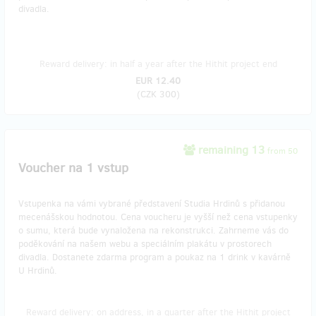
divadla.
Reward delivery: in half a year after the Hithit project end
EUR 12.40
(
CZK 300
)
remaining 13
from 50
Voucher na 1 vstup
Vstupenka na vámi vybrané představení Studia Hrdinů s přidanou
mecenášskou hodnotou. Cena voucheru je vyšší než cena vstupenky
o sumu, která bude vynaložena na rekonstrukci. Zahrneme vás do
poděkování na našem webu a speciálním plakátu v prostorech
divadla. Dostanete zdarma program a poukaz na 1 drink v kavárně
U Hrdinů.
Reward delivery: on address, in a quarter after the Hithit project