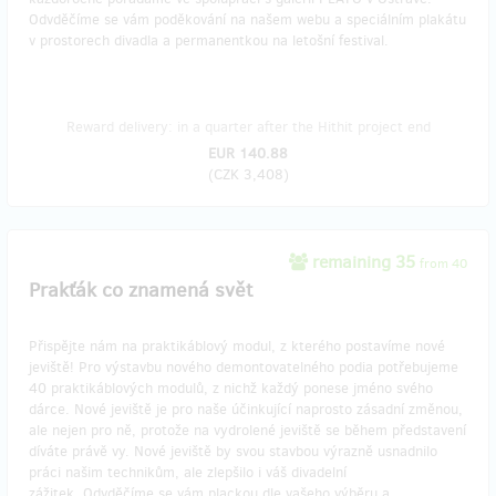
Odvděčíme se vám poděkování na našem webu a speciálním plakátu
v prostorech divadla a permanentkou na letošní festival.
Reward delivery: in a quarter after the Hithit project end
EUR 140.88
(
CZK 3,408
)
remaining 35
from 40
Prakťák co znamená svět
Přispějte nám na praktikáblový modul, z kterého postavíme nové
jeviště! Pro výstavbu nového demontovatelného podia potřebujeme
40 praktikáblových modulů, z nichž každý ponese jméno svého
dárce. Nové jeviště je pro naše účinkující naprosto zásadní změnou,
ale nejen pro ně, protože na vydrolené jeviště se během představení
díváte právě vy. Nové jeviště by svou stavbou výrazně usnadnilo
práci našim technikům, ale zlepšilo i váš divadelní
zážitek. Odvděčíme se vám plackou dle vašeho výběru a