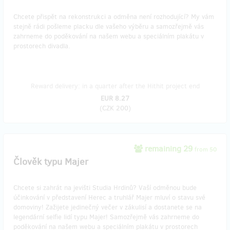
Chcete přispět na rekonstrukci a odměna není rozhodující? My vám
stejně rádi pošleme placku dle vašeho výběru a samozřejmě vás
zahrneme do poděkování na našem webu a speciálním plakátu v
prostorech divadla.
Reward delivery: in a quarter after the Hithit project end
EUR 8.27
(
CZK 200
)
remaining 29
from 50
Člověk typu Majer
Chcete si zahrát na jevišti Studia Hrdinů? Vaší odměnou bude
účinkování v představení Herec a truhlář Majer mluví o stavu své
domoviny! Zažijete jedinečný večer v zákulisí a dostanete se na
legendární selfie lidí typu Majer! Samozřejmě vás zahrneme do
poděkování na našem webu a speciálním plakátu v prostorech