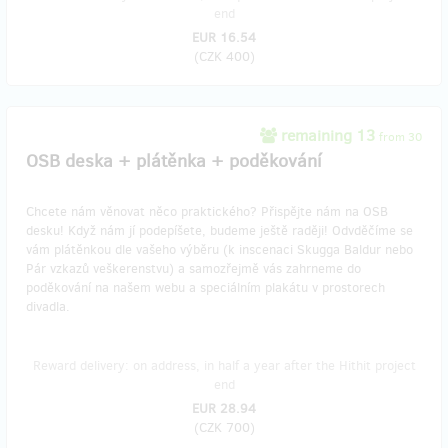
end
EUR 16.54
(
CZK 400
)
remaining 13
from 30
OSB deska + plátěnka + poděkování
Chcete nám věnovat něco praktického? Přispějte nám na OSB
desku! Když nám jí podepíšete, budeme ještě raději! Odvděčíme se
vám plátěnkou dle vašeho výběru (k inscenaci Skugga Baldur nebo
Pár vzkazů veškerenstvu) a samozřejmě vás zahrneme do
poděkování na našem webu a speciálním plakátu v prostorech
divadla.
Reward delivery: on address, in half a year after the Hithit project
end
EUR 28.94
(
CZK 700
)