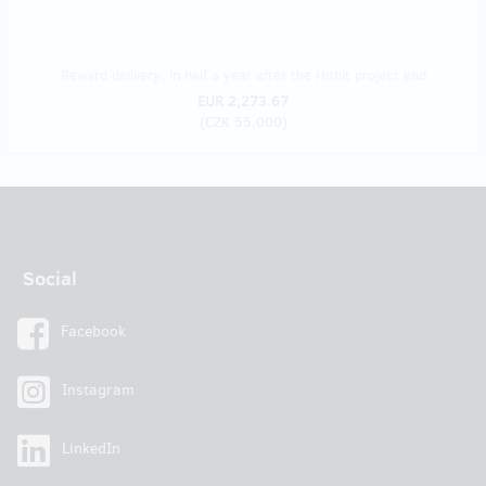
Reward delivery: in half a year after the Hithit project end
EUR 2,273.67
(
CZK 55,000
)
Social
Facebook
Instagram
LinkedIn