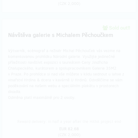
(
CZK 2,000
)
Sold out!!
Návštěva galerie s Michalem Pěchoučkem
Výtvarník, scénograf a režisér Michal Pěchouček vás vezme na
komentovanou prohlídku Národní galerie. Využijte jedinečné
příležitosti navštívit expozici s laureátem Ceny Jindřicha
Chalupeckého, kurátorem a spolupracovníkem Galerie 35M2
v Praze. Po prohlídce si nad vše můžete v klidu sednout u lahve z
vinařství Hrdina & dcera v kavárně U Hrdinů. Odvděčíme se vám
poděkování na našem webu a speciálním plakátu v prostorech
divadla.
Odměna platí maximálně pro 2 osoby.
Reward delivery: in half a year after the Hithit project end
EUR 82.68
(
CZK 2,000
)