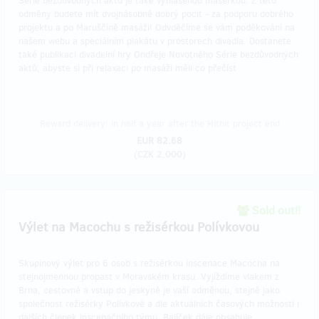
Série bezdůvodných aktů je také vyhlášenou masérkou. Z této
odměny budete mít dvojnásobně dobrý pocit - za podporu dobrého
projektu a po Maruščině masáži! Odvděčíme se vám poděkování na
našem webu a speciálním plakátu v prostorech divadla. Dostanete
také publikaci divadelní hry Ondřeje Novotného Série bezdůvodných
aktů, abyste si při relaxaci po masáži měli co přečíst
Reward delivery: in half a year after the Hithit project end
EUR 82.68
(
CZK 2,000
)
Sold out!!
Výlet na Macochu s režisérkou Polívkovou
Skupinový výlet pro 6 osob s režisérkou inscenace Macocha na
stejnojmennou propast v Moravském krasu. Vyjíždíme vlakem z
Brna, cestovné a vstup do jeskyně je vaší odměnou, stejně jako
společnost režisérky Polívkové a dle aktuálních časových možností i
dalších členek inscenačního týmu. Balíček dále obsahuje