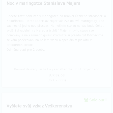
Noc v maringotce Stanislava Majera
Chcete zažít babí léto v maringotce na hranici Českeho středohoří a
Kokořínska? Herec Stanislav Majer vás zve do své maringotky, kde
vás nechá jednu noc přespat. Na nočním stolku na vás bude čekat
vydání divadelní hry Herec a truhlář Majer mluví o stavu své
domoviny a na kamnech guláš! Prodlužte si prázdniny! Odvděčíme
se vám poděkování na našem webu a speciálním plakátu v
prostorech divadla.
Odměna platí pro 2 osoby.
Reward delivery: in half a year after the Hithit project end
EUR 82.68
(
CZK 2,000
)
Sold out!!
Vyšlete svůj vzkaz Veškerenstvu