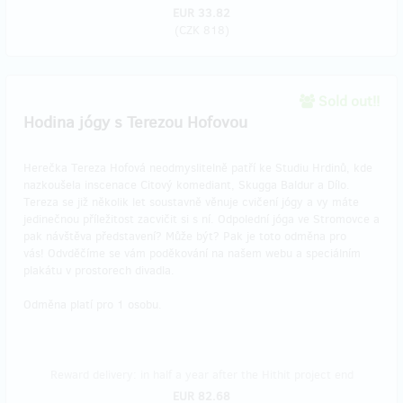
EUR 33.82
(
CZK 818
)
Sold out!!
Hodina jógy s Terezou Hofovou
Herečka Tereza Hofová neodmyslitelně patří ke Studiu Hrdinů, kde
nazkoušela inscenace Citový komediant, Skugga Baldur a Dílo.
Tereza se již několik let soustavně věnuje cvičení jógy a vy máte
jedinečnou příležitost zacvičit si s ní. Odpolední jóga ve Stromovce a
pak návštěva představení? Může být? Pak je toto odměna pro
vás! Odvděčíme se vám poděkování na našem webu a speciálním
plakátu v prostorech divadla.
Odměna platí pro 1 osobu.
Reward delivery: in half a year after the Hithit project end
EUR 82.68