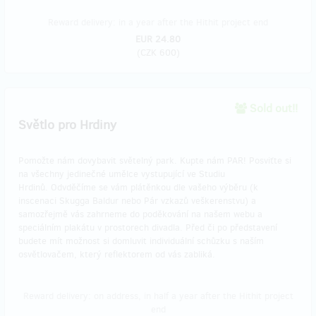
Reward delivery: in a year after the Hithit project end
EUR 24.80
(
CZK 600
)
Sold out!!
Světlo pro Hrdiny
Pomožte nám dovybavit světelný park. Kupte nám PAR! Posviťte si
na všechny jedinečné umělce vystupující ve Studiu
Hrdinů. Odvděčíme se vám plátěnkou dle vašeho výběru (k
inscenaci Skugga Baldur nebo Pár vzkazů veškerenstvu) a
samozřejmě vás zahrneme do poděkování na našem webu a
speciálním plakátu v prostorech divadla. Před či po představení
budete mít možnost si domluvit individuální schůzku s naším
osvětlovačem, který reflektorem od vás zabliká.
Reward delivery: on address, in half a year after the Hithit project
end