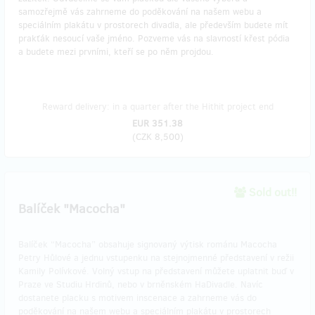
samozřejmě vás zahrneme do poděkování na našem webu a
speciálním plakátu v prostorech divadla, ale především budete mít
prakťák nesoucí vaše jméno. Pozveme vás na slavností křest pódia
a budete mezi prvními, kteří se po něm projdou.
Reward delivery: in a quarter after the Hithit project end
EUR 351.38
(
CZK 8,500
)
Sold out!!
Balíček "Macocha"
Balíček “Macocha” obsahuje signovaný výtisk románu Macocha
Petry Hůlové a jednu vstupenku na stejnojmenné představení v režii
Kamily Polívkové. Volný vstup na představení můžete uplatnit buď v
Praze ve Studiu Hrdinů, nebo v brněnském HaDivadle. Navíc
dostanete placku s motivem inscenace a zahrneme vás do
poděkování na našem webu a speciálním plakátu v prostorech