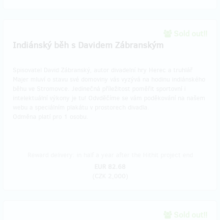
Sold out!!
Indiánský běh s Davidem Zábranským
Spisovatel David Zábranský, autor divadelní hry Herec a truhlář
Majer mluví o stavu své domoviny vás vyzývá na hodinu indiánského
běhu ve Stromovce. Jedinečná příležitost poměřit sportovní i
intelektuální výkony je tu! Odvděčíme se vám poděkování na našem
webu a speciálním plakátu v prostorech divadla.
Odměna platí pro 1 osobu.
Reward delivery: in half a year after the Hithit project end
EUR 82.68
(
CZK 2,000
)
Sold out!!