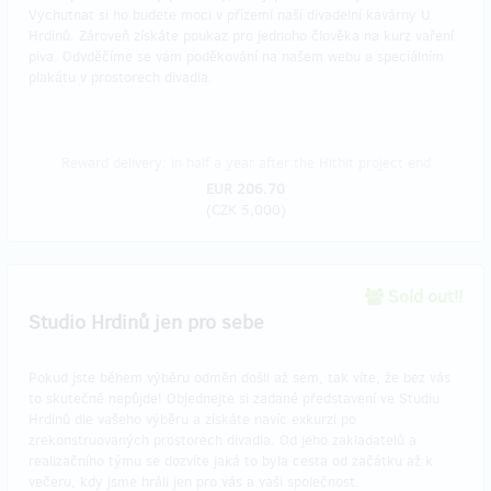
Vychutnat si ho budete moci v přízemí naší divadelní kavárny U
Hrdinů. Zároveň získáte poukaz pro jednoho člověka na kurz vaření
piva. Odvděčíme se vám poděkování na našem webu a speciálním
plakátu v prostorech divadla.
Reward delivery: in half a year after the Hithit project end
EUR 206.70
(
CZK 5,000
)
Sold out!!
Studio Hrdinů jen pro sebe
Pokud jste během výběru odměn došli až sem, tak víte, že bez vás
to skutečně nepůjde! Objednejte si zadané představení ve Studiu
Hrdinů dle vašeho výběru a získáte navíc exkurzi po
zrekonstruovaných prostorech divadla. Od jeho zakladatelů a
realizačního týmu se dozvíte jaká to byla cesta od začátku až k
večeru, kdy jsme hráli jen pro vás a vaši společnost.