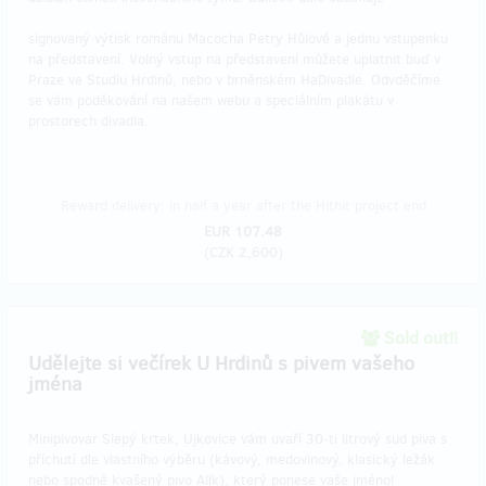
signovaný výtisk románu Macocha Petry Hůlové a jednu vstupenku
na představení. Volný vstup na představení můžete uplatnit buď v
Praze ve Studiu Hrdinů, nebo v brněnském HaDivadle. Odvděčíme
se vám poděkování na našem webu a speciálním plakátu v
prostorech divadla.
Reward delivery: in half a year after the Hithit project end
EUR 107.48
(
CZK 2,600
)
Sold out!!
Udělejte si večírek U Hrdinů s pivem vašeho
jména
Minipivovar Slepý krtek, Ujkovice vám uvaří 30-ti litrový sud piva s
příchutí dle vlastního výběru (kávový, medovinový, klasický ležák
nebo spodně kvašený pivo Alík), který ponese vaše jméno!