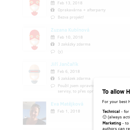
Feb 13, 2018
Oprakavárna + afterparty
Bezva projekt!
Zuzana Kubínová
Feb 10, 2018
3 zakázky zdarma
(y)
Jiří Jančařík
Feb 6, 2018
5 zakázek zdarma
Použil jsem opravnu 1x a byl jsem spo
To allow H
servisy, to přes opravnu bylo možné. Dí
For your best 
Eva Matějková
Feb 1, 2018
Technical
- for
🙂 (always acti
Marketing
- to
authors can re