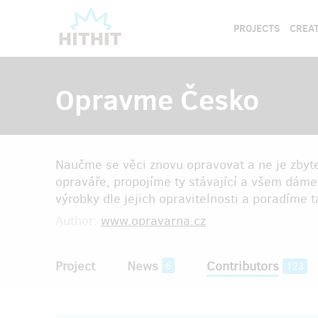
PROJECTS
CREAT
Opravme Česko
Naučme se věci znovu opravovat a ne je zbyt
opraváře, propojíme ty stávající a všem dám
výrobky dle jejich opravitelnosti a poradíme 
Author:
www.opravarna.cz
Project
News
Contributors
6
123