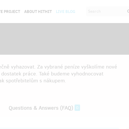
E PROJECT
ABOUT HITHIT
LIVE BLOG
ečně vyhazovat. Za vybrané peníze vyškolíme nové
e dostatek práce. Také budeme vyhodnocovat
tak spotřebitelům s nákupem.
Questions & Answers (FAQ)
0