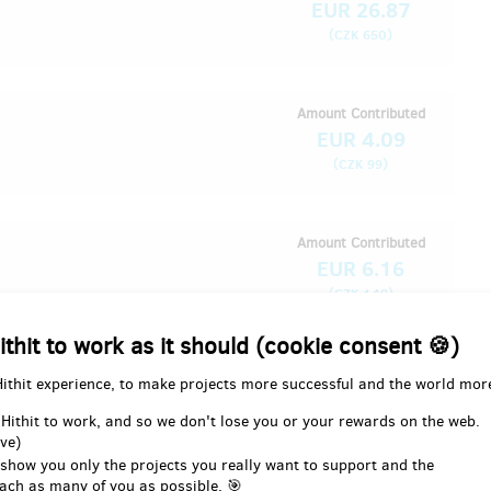
EUR 26.87
(
)
CZK 650
Amount Contributed
EUR 4.09
(
)
CZK 99
Amount Contributed
EUR 6.16
(
)
CZK 149
kojen. Co se nedařilo přes standardní
ithit to work as it should (cookie consent 🍪)
ky. JJ
Hithit experience, to make projects more successful and the world mor
Amount Contributed
 Hithit to work, and so we don't lose you or your rewards on the web.
ve)
 show you only the projects you really want to support and the
ach as many of you as possible. 🎯