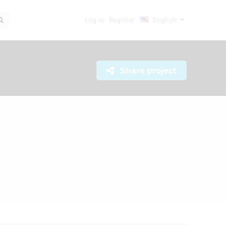
Log in
Register
English
Share project