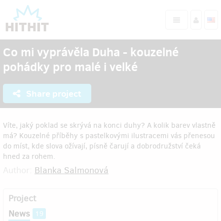
Co mi vyprávěla Duha - kouzelné
pohádky pro malé i velké
Share project
Víte, jaký poklad se skrývá na konci duhy? A kolik barev vlastně
má? Kouzelné příběhy s pastelkovými ilustracemi vás přenesou
do míst, kde slova ožívají, písně čarují a dobrodružství čeká
hned za rohem.
Author:
Blanka Salmonová
Project
News
19