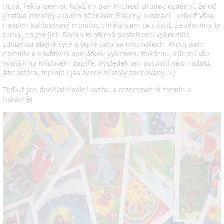
Hurá, řekla jsem si, když mi pan Michael Bronec oznámil, že od
grafika dorazily dlouho očekávané skeny ilustrací. Jelikož však
nemám kalibrovaný monitor, chtěla jsem se ujistit, že všechny ty
barvy, co jen jich Radka Hrotková pastelkami vykouzlila,
zůstanou stejně syté a teplé jako na originálech. Proto jsem
nelenila a navštívila namátkou vybranou tiskárnu, kde mi vše
vytiskli na křídovém papíře. Výsledek jen potvrdil mou radost.
Atmosféra, teplota i jas barev zůstaly zachovány :-)
Teď už jen dodělat finální sazbu a rezervovat si termín v
tiskárně!