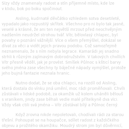
Slzy vždy znamenaly radost a stín příjemné místo, kde lze
v klidu, bok po boku spočinout.
Aisling, kudrnaté děvčátko vzhledem sotva desetileté,
vypadalo jako rozpustilý skřítek. Všechno pro ni bylo tak jasné,
veselé a krásné, že ani ten největší mrzout před neochvějným
nadšením neudržel strohou tvář. Vítr, bělovlasý chlapec, byl
povahy o poznání vážnější. Více o všem přemýšlel, dokázal se
dívat za věci a vidět jejich pravou podobu. Což samozřejmě
neznamenalo, že s ním nebyla legrace. Kamarádi jej snadno
strhli k různým zajímavým dobrodružstvím. V takových chvílích
Vítr přesně věděl, jak je provést. Smíšek Půlnoc s kšticí barvy
svého jména zase všechny ty báječné nápady vymýšlel, protože
jeho bujná fantazie neznala hranic.
Nutno dodat, že se oba chlapci, na rozdíl od Aisling,
která dostala do vínku jiná umění, moc rádi proměňovali. Chvíli
zůstávali v lidské podobě, za okamžik už kolem uháněli bělouš
s vraníkem, jindy zase běhali vedle malé přítelkyně dva vlci.
Vždy však ctili svá jména – Vítr zůstával bílý a Půlnoc černý.
Když zrovna nikde nepoletovali, chodívali rádi za starou
třešní. Pohoupat se na houpačce, sdílet radost z každičkého
objevu a prožitého okamžiku. Moudrý strom jim byl důvěrnicí,