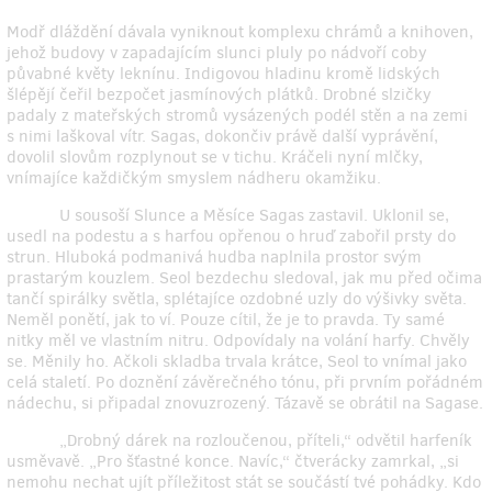
Modř dláždění dávala vyniknout komplexu chrámů a knihoven,
jehož budovy v zapadajícím slunci pluly po nádvoří coby
půvabné květy leknínu. Indigovou hladinu kromě lidských
šlépějí čeřil bezpočet jasmínových plátků. Drobné slzičky
padaly z mateřských stromů vysázených podél stěn a na zemi
s nimi laškoval vítr. Sagas, dokončiv právě další vyprávění,
dovolil slovům rozplynout se v tichu. Kráčeli nyní mlčky,
vnímajíce každičkým smyslem nádheru okamžiku.
U sousoší Slunce a Měsíce Sagas zastavil. Uklonil se,
usedl na podestu a s harfou opřenou o hruď zabořil prsty do
strun. Hluboká podmanivá hudba naplnila prostor svým
prastarým kouzlem. Seol bezdechu sledoval, jak mu před očima
tančí spirálky světla, splétajíce ozdobné uzly do výšivky světa.
Neměl ponětí, jak to ví. Pouze cítil, že je to pravda. Ty samé
nitky měl ve vlastním nitru. Odpovídaly na volání harfy. Chvěly
se. Měnily ho. Ačkoli skladba trvala krátce, Seol to vnímal jako
celá staletí. Po doznění závěrečného tónu, při prvním pořádném
nádechu, si připadal znovuzrozený. Tázavě se obrátil na Sagase.
„Drobný dárek na rozloučenou, příteli,“ odvětil harfeník
usměvavě. „Pro šťastné konce. Navíc,“ čtverácky zamrkal, „si
nemohu nechat ujít příležitost stát se součástí tvé pohádky. Kdo