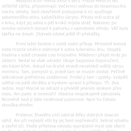
Nejvyšší kruh města tonul v šeru. Pouze Měsíční věž
stříbřitě zářila, připomínajíc Večernici oděnou do tmavnoucího
nachu oblohy. Seol obezřetně postupoval k ní, využívaje
sebemenšího stínu, každičkého úkrytu. Přesto měl srdce až
v krku, když jej sotva o pět kroků míjela stráž. Nakonec po
mnoha svízelích dorazil k pahorku v samotném středu. Věž byla
takřka na dosah. Zbývalo zdolat ještě tři překážky.
První ležel Seolovi v cestě vodní příkop. Mrtvolně ledová
voda hrozila smělce stáhnout k sotva tušenému dnu. Stojatá
hladina v sobě chovala cosi hrozivého. Mládenci přejel mráz po
zádech. Nedal se však odradit. Dbaje Sagasova doporučení,
obcházel břeh, dokud na druhé straně nezahlédl světlý obrys
menhiru. Tam, pomyslil si, právě tam se musím dostat. Pečlivě
odkrokoval potřebnou vzdálenost. Prošel ji tam i zpátky. Vzápětí
udělal na patě obrátku a tryskem vyrazil k příkopu. Tři. Dva.
Jedna. Hop! Mocně se odrazil a přeletěl jelením skokem přes
vodu. Ani palec si neomočil. Hladina nespokojeně zabublala.
Nicméně Seol jí dále nevěnoval pozornost. Nyní ho čekala
zkouška ohněm.
Prstenec žhavého uhlí zabíral šířku dobrých dvaceti
sáhů. Ani při nejlepší vůli by jej Seol nepřeskočil. Sebral odvahu
a zavřel oči. Podle přítelova návodu vyprázdnil mysl ode všech