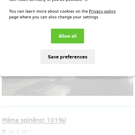
barvách bude dobodružství, do kterého jsme se pustili s
nadšením a chrabrostí hodnou rytířů Kulatého stolu. A jak
You can learn more about cookies on the
Privacy policy
takové dobrodružství vypadá? Nu, třeba takto:
page where you can also change your settings.
Máme splněno! 101%!
Apr 8, 2017