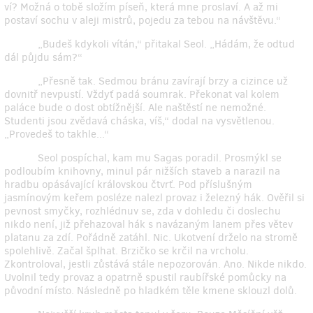
ví? Možná o tobě složím píseň, která mne proslaví. A až mi
postaví sochu v aleji mistrů, pojedu za tebou na návštěvu.“
„Budeš kdykoli vítán,“ přitakal Seol. „Hádám, že odtud
dál půjdu sám?“
„Přesně tak. Sedmou bránu zavírají brzy a cizince už
dovnitř nevpustí. Vždyť padá soumrak. Překonat val kolem
paláce bude o dost obtížnější. Ale naštěstí ne nemožné.
Studenti jsou zvědavá cháska, víš,“ dodal na vysvětlenou.
„Provedeš to takhle...“
Seol pospíchal, kam mu Sagas poradil. Prosmýkl se
podloubím knihovny, minul pár nižších staveb a narazil na
hradbu opásávající královskou čtvrť. Pod příslušným
jasmínovým keřem posléze nalezl provaz i železný hák. Ověřil si
pevnost smyčky, rozhlédnuv se, zda v dohledu či doslechu
nikdo není, již přehazoval hák s navázaným lanem přes větev
platanu za zdí. Pořádně zatáhl. Nic. Ukotvení drželo na stromě
spolehlivě. Začal šplhat. Brzičko se krčil na vrcholu.
Zkontroloval, jestli zůstává stále nepozorován. Ano. Nikde nikdo.
Uvolnil tedy provaz a opatrně spustil raubířské pomůcky na
původní místo. Následně po hladkém těle kmene sklouzl dolů.