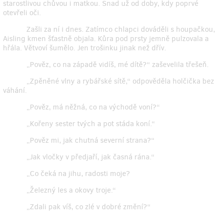
starostlivou chůvou i matkou. Snad už od doby, kdy poprvé
otevřeli oči.
Zašli za ní i dnes. Zatímco chlapci dováděli s houpačkou,
Aisling kmen šťastně objala. Kůra pod prsty jemně pulzovala a
hřála. Větvoví šumělo. Jen trošinku jinak než dřív.
„Pověz, co na západě vidíš, mé dítě?“ zaševelila třešeň.
„Zpěněné vlny a rybářské sítě,“ odpověděla holčička bez
váhání.
„Pověz, má něžná, co na východě voní?“
„Kořeny sester tvých a pot stáda koní.“
„Pověz mi, jak chutná severní strana?“
„Jak vločky v předjaří, jak časná rána.“
„Co čeká na jihu, radosti moje?
„Železný les a okovy troje.“
„Zdali pak víš, co zlé v dobré změní?“