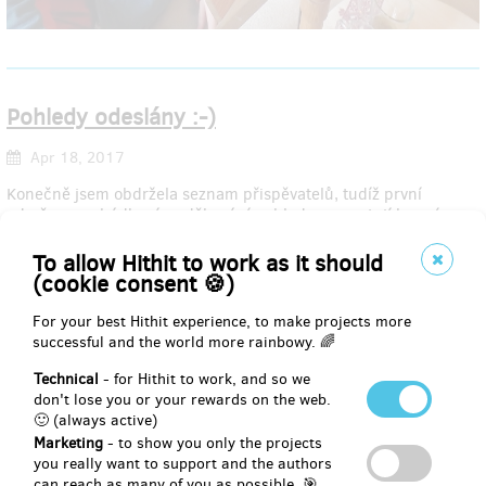
Pohledy odeslány :-)
Apr 18, 2017
Konečně jsem obdržela seznam přispěvatelů, tudíž první
odměny - pohádková poděkování pohledem - putují ke svým
majitelům. Můžete začít kontrolovat schránky ;-)
To allow Hithit to work as it should
(cookie consent 🍪)
For your best Hithit experience, to make projects more
Začínáme sázet.
successful and the world more rainbowy. 🌈
Apr 11, 2017
Technical
- for Hithit to work, and so we
don't lose you or your rewards on the web.
Dnes jsem strávila plodné dopoledne při základní sazbě knížky,
🙂 (always active)
jíž se ujal mistr svého řemesla a jeden ze zakladatelů české
Marketing
- to show you only the projects
scifi-fantasy scény - pan Michael Bronec z nakladatelství Straky
you really want to support and the authors
na vrbě. Připravit k tisku pohádkovou knihu při všech jejích
can reach as many of you as possible. 🎯