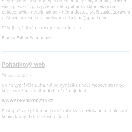
neodpověděl. Znáte-li jej či na něj máte přímý kontakt, prosím
vás o předání zprávy, že na něho pohádky stále čekají na
poličce, avšak netuší, jak se k němu dostat. Stačí zaslat zprávu s
poštovní adresou na comivypraveladuha@gmail.com.
Děkuji a přeji vám krásný zbytek léta :-)
Blanka Fallon Salmonová
Pohádkový web
Aug 3, 2017
Co mi vyprávěla Duha má od nynějška i nové webové stránky,
kde je možné si knihu dodatečně objednat.
WWW.POHADKYODVILY.CZ
Postupně zde přibudou i nové rubriky s novinkami a událostmi
kolem knihy. Tak ať se vám líbí ;-)