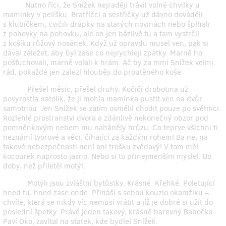
Nutno říci, že Snížek nejraději trávil volné chvilky u
maminky v pelíšku. Bratříčci a sestřičky už dávno dováděli
s klubíčkem, cvičili drápky na starých novinách nebo šplhali
z pohovky na pohovku, ale on jen bázlivě tu a tam vystrčil
z košíku růžový nosánek. Když už opravdu musel ven, pak si
dával záležet, aby byl zase co nejrychleji zpátky. Marně ho
pošťuchovali, marně volali k hrám. Ač by za nimi Snížek velmi
rád, pokaždé jen zalezl hlouběji do proutěného koše.
Přešel měsíc, přešel druhý. Kočičí drobotina už
povyrostla natolik, že ji mohla maminka pustit ven na dvůr
samotnou. Jen Snížek se zatím osmělil chodit pouze po světnici.
Rozlehlé prostranství dvora a zdánlivě nekonečný obzor pod
pomněnkovým nebem mu naháněly hrůzu. Co teprve všichni ti
neznámí tvorové a věci, číhající za každým rohem! Ba ne, na
takové nebezpečnosti není ani trošku zvědavý! V tom měl
kocourek naprosto jasno. Nebo si to přinejmenším myslel. Do
doby, než přiletěl motýl.
Motýli jsou zvláštní bytůstky. Krásné. Křehké. Poletující
hned tu, hned zase onde. Přináší s sebou kouzlo okamžiku –
chvíle, která se nikdy víc nemusí vrátit a jíž je dobré si užít do
poslední špetky. Právě jeden takový, krásně barevný Babočka
Paví Oko, zavítal na statek, kde bydlel Snížek.