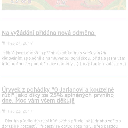
Na vyžádání přidána nová odměna!
Feb 27, 2017
Jelikož jsem obdržela přání získat knihu s veršovaným
věnováním společně s namluvenou pohádkou, přidala jsem vám
tuto možnost v podobě nové odměny ;-) (brzy bude k zobrazení)
Úryvek z pohádky "O Jarlanovi a kouzelné
růži" jako díky za 25% splněných prvního
dne. Moc vám všem děkuji!
Feb 22, 2017
...Dlouho předlouho nesl kůň svého přítele, až jednoho večera
dorazili k rozcestí. Tři cesty se odtud rozbíhaly, před každou