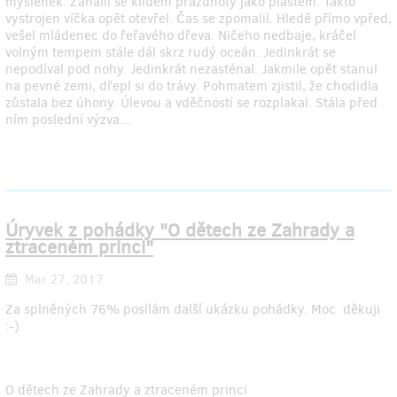
myšlenek. Zahalil se klidem prázdnoty jako pláštěm. Takto
vystrojen víčka opět otevřel. Čas se zpomalil. Hledě přímo vpřed,
vešel mládenec do řeřavého dřeva. Ničeho nedbaje, kráčel
volným tempem stále dál skrz rudý oceán. Jedinkrát se
nepodíval pod nohy. Jedinkrát nezasténal. Jakmile opět stanul
na pevné zemi, dřepl si do trávy. Pohmatem zjistil, že chodidla
zůstala bez úhony. Úlevou a vděčností se rozplakal. Stála před
ním poslední výzva...
Úryvek z pohádky "O dětech ze Zahrady a
ztraceném princi"
Mar 27, 2017
Za splněných 76% posílám další ukázku pohádky. Moc děkuji
:-)
O dětech ze Zahrady a ztraceném princi