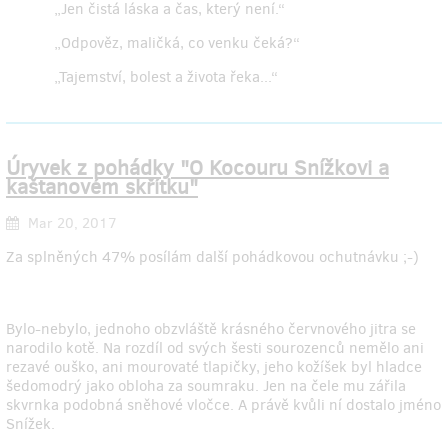
„Jen čistá láska a čas, který není.“
„Odpověz, maličká, co venku čeká?“
„Tajemství, bolest a života řeka...“
Úryvek z pohádky "O Kocouru Snížkovi a
kaštanovém skřítku"
Mar 20, 2017
Za splněných 47% posílám další pohádkovou ochutnávku ;-)
Bylo-nebylo, jednoho obzvláště krásného červnového jitra se
narodilo kotě. Na rozdíl od svých šesti sourozenců nemělo ani
rezavé ouško, ani mourovaté tlapičky, jeho kožíšek byl hladce
šedomodrý jako obloha za soumraku. Jen na čele mu zářila
skvrnka podobná sněhové vločce. A právě kvůli ní dostalo jméno
Snížek.