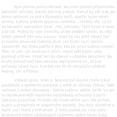
Byla jednou jedna zahrada. Na první pohled připomínala
jakoukoli zahradu, kterou jste kdy potkali. Pokud by váš zrak jen
letmo zabloudil za plot z šípkových keřů, spatřili byste zeleň,
stromy, květiny, pískem sypanou cestičku... Zkrátka vše, co už
na takových zahradách bývá. „Hm, zahrada,“ řekli byste si snad
a šli dál. Možná by vám chviličku přišel zvláštní odstín, do nějž
zdejší jabloně halí svou korunu. Snad by vás ještě nějaký čas
provázela lehounká mámivá vůně, než byste na ni docela
zapomněli. Ale třeba patříte k těm, kterým první pohled nestačí.
Těm, co vidí i při zavřených očích, neboť svět kolem sebe
pozorují srdcem. Právě tací by stanuli v užaslém okouzlení. Na
druhý pohled totiž tato zahrada nepřipomíná nic, oč kdy
pečovaly lidské ruce. A právě zde žili tři nerozluční přátelé:
Aisling, Vítr a Půlnoc.
Vstávali spolu. Hráli si. Nekonečně dlouhé chvíle trávili
povídáním a splétáním pohádek o světě za růžovou zídkou. Také
pečovali o místní obyvatele - žádná květina, stéblo, keřík, ba ani
ta nejzakuklenější housenka nezůstávaly ochuzeny o jejich
laskavou pozornost. Protože zde trvalo věčné jaro, vše pučelo,
bujelo a prospívalo ve vzájemném souladu. Dny byly slunečné a
teplé, noci vlahé a hvězdnaté. Z nebe padala jen rosa nebo
drobounké mžení následované nádherou sedmi barev duhy.