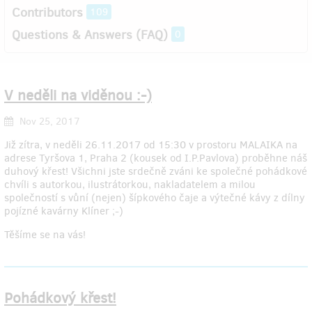
Contributors
109
Questions & Answers (FAQ)
0
V neděli na viděnou :-)
Nov 25, 2017
Již zítra, v neděli 26.11.2017 od 15:30 v prostoru MALAIKA na
adrese Tyršova 1, Praha 2 (kousek od I.P.Pavlova) proběhne náš
duhový křest! Všichni jste srdečně zváni ke společné pohádkové
chvíli s autorkou, ilustrátorkou, nakladatelem a milou
společností s vůní (nejen) šípkového čaje a výtečné kávy z dílny
pojízné kavárny Klíner ;-)
Těšíme se na vás!
Pohádkový křest!