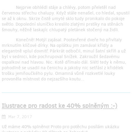
Nejprve obhlédl stáje a chlévy, potom přeletěl nad
červenou střechu chalupy. Když stále nenašel, co hledal, spustil
se až k oknu. Skrze čistě umyté sklo tudy pronikalo do pokoje
světlo. Dopolední sluníčko kreslilo zlatými prstíky na stěnách
šmouhy, něžně laskajíc chlupatý pletánek stočený na židli.
Konečně! Motýl zajásal. Pootevřené dveře ho přivítaly
mrknutím klíčové dírky. Na oplátku jim zamával křídly a
elegantně vplul dovnitř. Párkrát odbočil, minul šatní skříň a už
byl v sednici, kde pochrupoval Snížek. Zakroužil šedavému
ospalkovi nad hlavou. Nic. Kotě dřímalo dál. Slétl tedy k němu,
pohodlně se usadil na čenichu a jakoby nic setřásl z křidélek
trošku jemňoučkého pylu. Omamná vůně rozkvetlé louky
provoněla místnost do nejzazšího koutu...
Ilustrace pro radost ke 40% splněným :-)
Mar 7, 2017
Už máme 40% splněno! Proto pro potěchu posílám ukázku