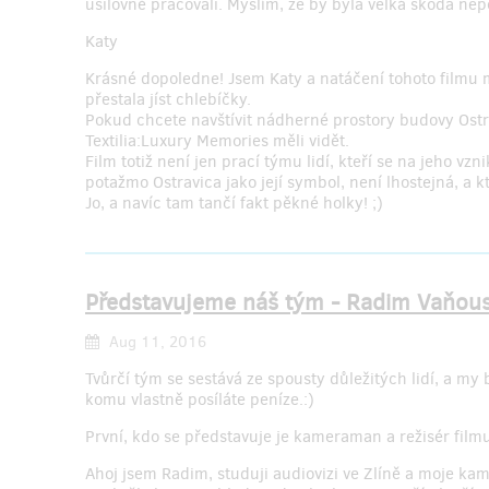
usilovně pracovali. Myslím, ze by byla velká skoda ne
Katy
Krásné dopoledne! Jsem Katy a natáčení tohoto filmu 
přestala jíst chlebíčky.
Pokud chcete navštívit nádherné prostory budovy Ostrav
Textilia:Luxury Memories měli vidět.
Film totiž není jen prací týmu lidí, kteří se na jeho vzn
potažmo Ostravica jako její symbol, není lhostejná, a k
Jo, a navíc tam tančí fakt pěkné holky! ;)
Představujeme náš tým - Radim Vaňou
Aug 11, 2016
Tvůrčí tým se sestává ze spousty důležitých lidí, a my
komu vlastně posíláte peníze.:)
První, kdo se představuje je kameraman a režisér fil
Ahoj jsem Radim, studuji audiovizi ve Zlíně a moje ka