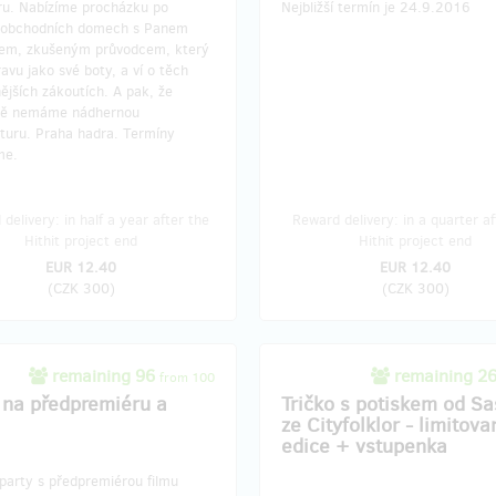
uru. Nabízíme procházku po
Nejbližší termín je 24.9.2016
 obchodních domech s Panem
em, zkušeným průvodcem, který
avu jako své boty, a ví o těch
ějších zákoutích. A pak, že
vě nemáme nádhernou
kturu. Praha hadra. Termíny
me.
delivery: in half a year after the
Reward delivery: in a quarter af
Hithit project end
Hithit project end
EUR 12.40
EUR 12.40
(
CZK 300
)
(
CZK 300
)
remaining 96
remaining 2
from 100
 na předpremiéru a
Tričko s potiskem od S
ze Cityfolklor - limitova
edice + vstupenka
party s předpremiérou filmu