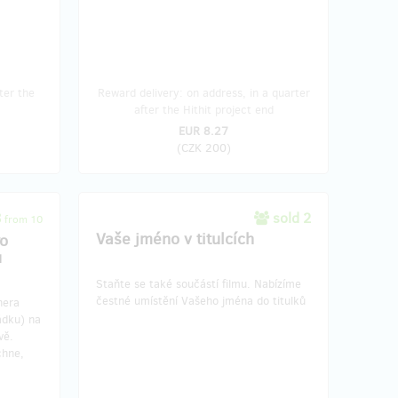
ter the
Reward delivery: on address, in a quarter
after the Hithit project end
EUR 8.27
(
CZK 200
)
8
sold 2
from 10
Vaše jméno v titulcích
ro
u
Staňte se také součástí filmu. Nabízíme
čestné umístění Vašeho jména do titulků
nera
ádku) na
vě.
chne,