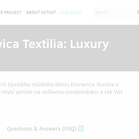
E PROJECT
ABOUT HITHIT
LIVE BLOG
ica Textilia: Luxury
rách bývalého módního domu Ostravica Textilia v
chybí peníze na veškerou postprodukci a tak Vás
Questions & Answers (FAQ)
0