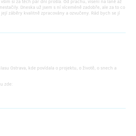
vším si za těch pár dní prošla. Od prachu, visení na laně až
estačily. Dneska už jsem s ní víceméně zadobře, ale za to co
ly její záběry kvalitně zpracovány a ozvučeny. Rád bych se jí
su Ostrava, kde povídala o projektu, o životě, o snech a
ru zde: