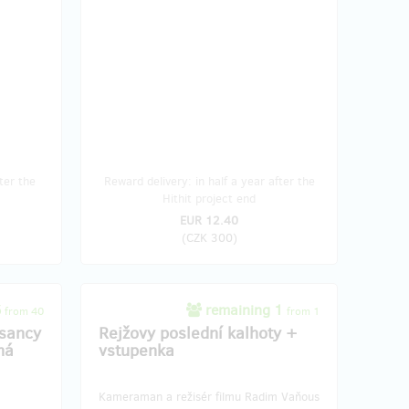
ter the
Reward delivery: in half a year after the
Hithit project end
EUR 12.40
(
CZK 300
)
6
remaining 1
from 40
from 1
asancy
Rejžovy poslední kalhoty +
ná
vstupenka
Kameraman a režisér filmu Radim Vaňous