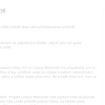
rvé
yrdžet hodně! Dnes vám představujeme přeživší:
ebojím se zašpinit pro diváky ,stejně jako mé spolu
m vidět.
bsazení můžu říct ze Luxury Memories má přepoklady pro to,
lou krásu vyloženě volají po nějaké kreativní rekonstrukci.
ut stěnu a udělat novou pracovnu. No prostě inspirace, kam se
atoře. Projekt Luxury Memories nám poskytl nové zkušenosti
sme Vám chtěli přiblížit pomoci filmu, na kterém jsme