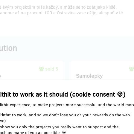
e svým projektům píše každý, a může se to zdát jako klišé,
eme až na procent 100 a Ostravica zase ožije, alespoň v té
ution
sold 5
y
Samolepky
cky s motivem Ostravice, kterými
Dvě samolepky s motivem Ostrav
ithit to work as it should (cookie consent 🍪)
e podporu kdekoliv a kdykoliv.
které se budou krásně vyjímat n
notebooku či kdekoliv jinde.
Hithit experience, to make projects more successful and the world mor
 Hithit to work, and so we don't lose you or your rewards on the web.
ve)
 show you only the projects you really want to support and the
ach as many of you as possible. 🎯