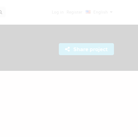
Log in
Register
English
Share project