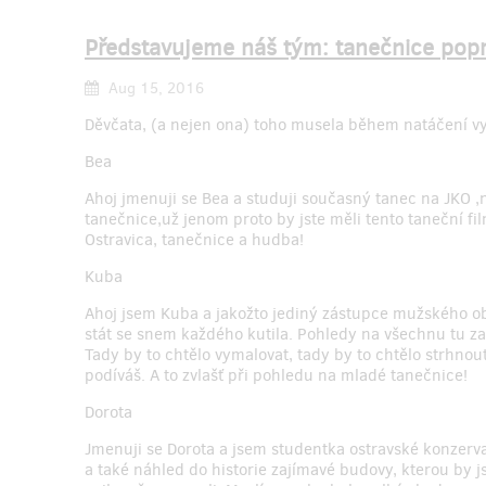
Představujeme náš tým: tanečnice pop
Aug 15, 2016
Děvčata, (a nejen ona) toho musela během natáčení v
Bea
Ahoj jmenuji se Bea a studuji současný tanec na JKO ,n
tanečnice,už jenom proto by jste měli tento taneční fil
Ostravica, tanečnice a hudba!
Kuba
Ahoj jsem Kuba a jakožto jediný zástupce mužského o
stát se snem každého kutila. Pohledy na všechnu tu zaš
Tady by to chtělo vymalovat, tady by to chtělo strhno
podíváš. A to zvlašť při pohledu na mladé tanečnice!
Dorota
Jmenuji se Dorota a jsem studentka ostravské konzerv
a také náhled do historie zajímavé budovy, kterou by j