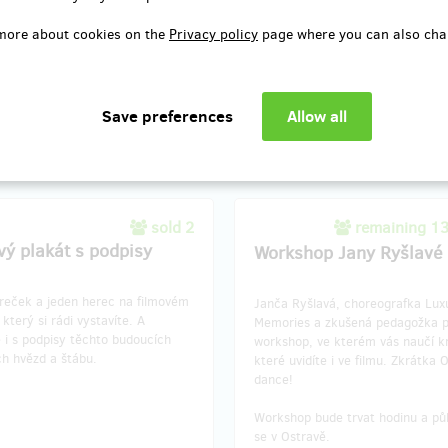
more about cookies on the
Privacy policy
page where you can also cha
delivery: on address, in a quarter
Reward delivery: on address, in a
after the Hithit project end
after the Hithit project en
EUR 4.13
EUR 4.13
(
CZK 100
)
(
CZK 100
)
sold 2
remaining 1
vý plakát s podpisy
Workshop Jany Ryšlavé
reček a jeden herec na filmovém
Janča Ryšlavá, choreografka Lux
 který si rádi vystavíte. A
Memories a zkušená pedagožka 
 i s podpisy těchto budoucích
workshop, ve kterém vás naučí k
ch hvězd a štábu.
které uvidíte i ve filmu. Zkrátka 
dance!
Workshop bude trvat hodinu a pů
se v Ostravě.