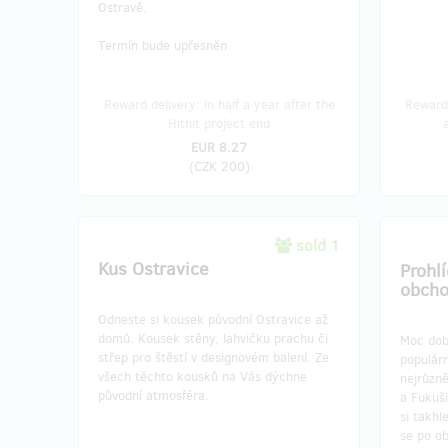
Ostravě.
Termín bude upřesněn
Reward delivery: in half a year after the
Reward 
Hithit project end
EUR 8.27
(
CZK 200
)
sold 1
Kus Ostravice
Prohl
obcho
Odneste si kousek původní Ostravice až
domů. Kousek stěny, lahvičku prachu či
Moc dobř
střep pro štěstí v designovém balení. Ze
populár
všech těchto kousků na Vás dýchne
nejrůzn
původní atmosféra.
a Fukuš
si takhl
se po o