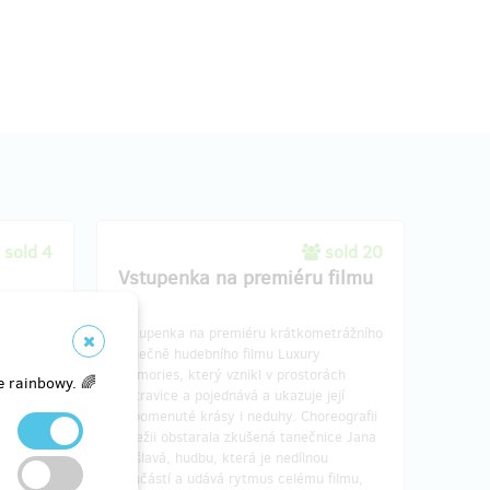
sold 4
sold 20
Vstupenka na premiéru filmu
ice,
Vstupenka na premiéru krátkometrážního
a vašem
tanečně hudebního filmu Luxury
Memories, který vznikl v prostorách
e rainbowy. 🌈
Ostravice a pojednává a ukazuje její
zapomenuté krásy i neduhy. Choreografii
a režii obstarala zkušená tanečnice Jana
Ryšlavá, hudbu, která je nedílnou
součástí a udává rytmus celému filmu,