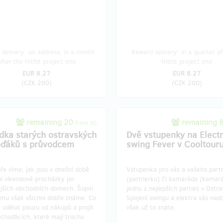
delivery: on address, in a month
Reward delivery: in a quarter af
after the Hithit project end
Hithit project end
EUR 8.27
EUR 8.27
(
CZK 200
)
(
CZK 200
)
remaining 20
remaining 
from 30
ídka starých ostravských
Dvě vstupenky na Elect
ďáků s průvodcem
swing Fever v Cooltour
e víme, jak jsou v dnešní době
Vstupenka pro vás a vašeho part
ní víkendové procházky po
(partnerku) či kamaráda (kamar
ějších obchodních domech. Šopin
jednu z nejlepších parties v Ostra
imu však všichni dobře známe. Co
Spojení swingu a elektra vás nad
e udělat pauzu od nákupů a projít
však už to znáte.
bchoďácích, které mají trochu