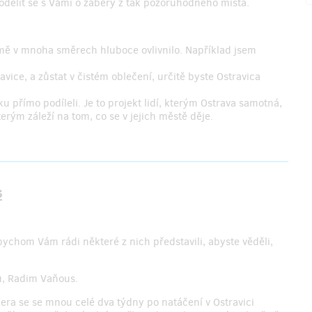
podělit se s Vámi o záběry z tak pozoruhodného místa.
mě v mnoha směrech hluboce ovlivnilo. Například jsem
ice, a zůstat v čistém oblečení, určitě byste Ostravica
iku přímo podíleli. Je to projekt lidí, kterým Ostrava samotná,
terým záleží na tom, co se v jejich městě děje.
s
 bychom Vám rádi některé z nich představili, abyste věděli,
mu, Radim Vaňous.
mera se se mnou celé dva týdny po natáčení v Ostravici