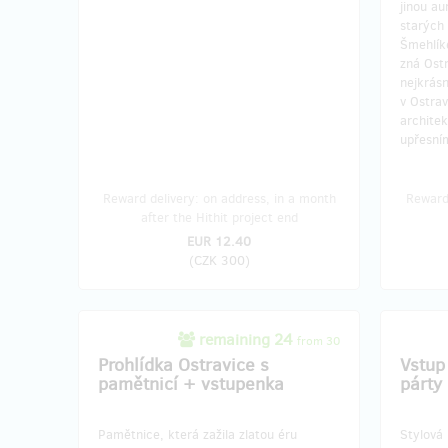
jinou a
starých
Šmehlík
zná Ostr
nejkrásn
v Ostra
archite
upřesní
Reward delivery: on address, in a month
Reward 
after the Hithit project end
EUR 12.40
(
CZK 300
)
remaining 24
from 30
Prohlídka Ostravice s
Vstup
pamětnicí + vstupenka
párty
Pamětnice, která zažila zlatou éru
Stylová 