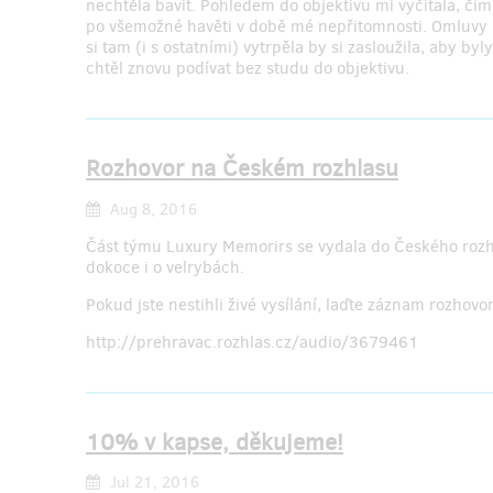
nechtěla bavit. Pohledem do objektivu mi vyčítala, čím 
po všemožné havěti v době mé nepřitomnosti. Omluvy n
si tam (i s ostatními) vytrpěla by si zasloužila, aby by
chtěl znovu podívat bez studu do objektivu.
Rozhovor na Českém rozhlasu
Aug 8, 2016
Část týmu Luxury Memorirs se vydala do Českého rozhla
dokoce i o velrybách.
Pokud jste nestihli živé vysílání, laďte záznam rozhovo
http://prehravac.rozhlas.cz/audio/3679461
10% v kapse, děkujeme!
Jul 21, 2016