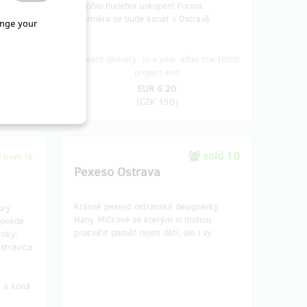
stvořilo hudební uskupení Forma.
Premiéra se bude konat v Ostravě.
nge your
 quarter
Reward delivery: in a year after the Hithit
d
project end
EUR 6.20
(
CZK 150
)
3
sold 10
from 16
Pexeso Ostrava
Krásné pexeso ostravské designérky
ury
Hany Mičkové se kterým si mohou
povede
procvičit paměť nejen děti, ale i vy.
roky,
Ostravica
l a koná