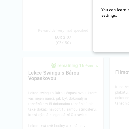
You can learn 
settings.
Reward 
Reward delivery: not specified
EUR 2.07
(
CZK 50
)
remaining 15
from 16
Filmo
Lekce Swingu s Bárou
Vopaskovou
Kupa he
plakátu,
Lekce swingu s Bárou Vopaskovou, které
dokonce
vás nejen naučí, jak být dokonalým
taneční
tanečníkem či dokonalou tanečnicí, ale
také dokáží navodit tu samou atmosféru,
která dýchá z legendární Ostravice.
Lekce trvá dvě hodiny a koná se v