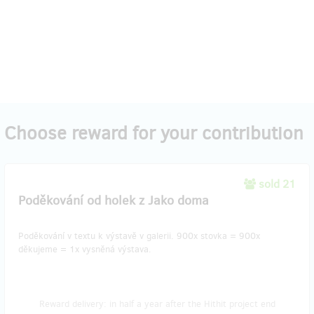
Choose reward for your contribution
sold 21
Poděkování od holek z Jako doma
Poděkování v textu k výstavě v galerii. 900x stovka = 900x
děkujeme = 1x vysněná výstava.
Reward delivery: in half a year after the Hithit project end