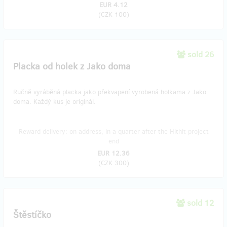
EUR 4.12
(
CZK 100
)
sold 26
Placka od holek z Jako doma
Ručně vyráběná placka jako překvapení vyrobená holkama z Jako
doma. Každý kus je originál.
Reward delivery: on address, in a quarter after the Hithit project
end
EUR 12.36
(
CZK 300
)
sold 12
Štěstíčko