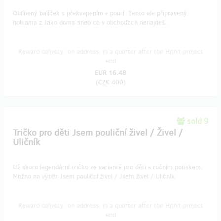
Oblíbený balíček s překvapením z poutí. Tento ale připravený
holkama z Jako doma aneb co v obchodech nenajdeš.
Reward delivery: on address, in a quarter after the Hithit project
end
EUR 16.48
(
CZK 400
)
sold 9
Tričko pro děti Jsem pouliční živel / Živel /
Uličník
Už skoro legendární tričko ve variantě pro děti s ručním potiskem.
Možno na výběr Jsem pouliční živel / Jsem živel / Uličník.
Reward delivery: on address, in a quarter after the Hithit project
end