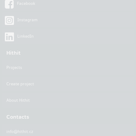
Facebook
Instagram
LinkedIn
Hithit
Projects
Create project
About Hithit
Contacts
info@hithit.cz