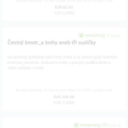
Reward delivery: in half a year after the Hithit project end
EUR 82.42
(
CZK 2,000
)
remaining 1
from 3
Čestný kmotr_a knihy aneb tři sudičky
Na vernisáži proběhne také křest knihy a vy budete jejím čestným
kmotrem_kmotrou. Dostanete knihu s psaným poděkováním a
vaším jménem v tiráži.
Reward delivery: in half a year after the Hithit project end
EUR 206.06
(
CZK 5,000
)
remaining 10
from 10