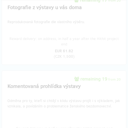
remaining 17
from 20
Fotografie z výstavy u vás doma
Reprodukovaná fotografie dle vlastního výběru.
Reward delivery: on address, in half a year after the Hithit project
end
EUR 61.82
(
CZK 1,500
)
remaining 19
from 20
Komentovaná prohlídka výstavy
Odměna pro ty, kteří si chtějí v klidu výstavu projít i s výkladem, jak
vznikala, a povídáním o problematice ženského bezdomovectví.