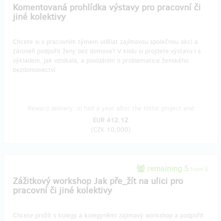
Komentovaná prohlídka výstavy pro pracovní či
jiné kolektivy
Chcete si s pracovním týmem udělat zajímavou společnou akci a
zároveň podpořit ženy bez domova? V klidu si projdete výstavu i s
výkladem, jak vznikala, a povídáním o problematice ženského
bezdomovectví.
Reward delivery: in half a year after the Hithit project end
EUR 412.12
(
CZK 10,000
)
remaining 5
from 5
Zážitkový workshop Jak pře_žít na ulici pro
pracovní či jiné kolektivy
Chcete prožít s kolegy a kolegyněmi zajímavý workshop a podpořit