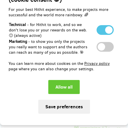
end
For your best Hithit experience, to make projects more
EUR 41.21
successful and the world more rainbowy. 🌈
(
CZK 1,000
)
Technical
- for Hithit to work, and so we
don't lose you or your rewards on the web.
🙂 (always active)
remaining 40
from 50
Marketing
- to show you only the projects
Patron_ka fotografie
you really want to support and the authors
can reach as many of you as possible. 🎯
Za 1000 korun vytiskneme ve vysoké kvalitě a dlouhé životnosti a
You can learn more about cookies on the
Privacy policy
zapaspartujeme jednu fotografii na výstavu. Vaše jméno bude
page where you can also change your settings.
uvedeno pod fotografií.
Reward delivery: in half a year after the Hithit project end
EUR 41.21
(
CZK 1,000
)