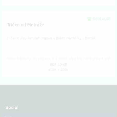
Sold out!!
Tričko od Metráže
Tričko z dílny žen bez domova a módní návrhářky - Metráž.
Reward delivery: on address, in a month after the Hithit project end
EUR 49.45
(
CZK 1,200
)
Social