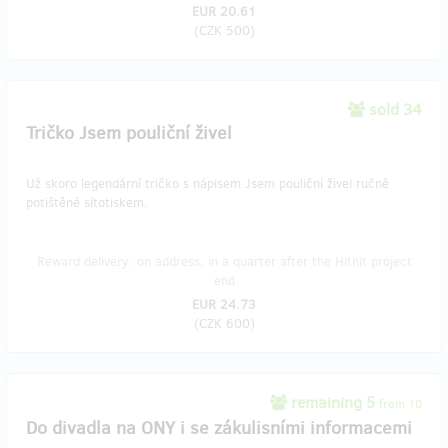
EUR 20.61
(
CZK 500
)
sold 34
Tričko Jsem pouliční živel
Už skoro legendární tričko s nápisem Jsem pouliční živel ručně
potištěné sítotiskem.
Reward delivery: on address, in a quarter after the Hithit project
end
EUR 24.73
(
CZK 600
)
remaining 5
from 10
Do divadla na ONY i se zákulisními informacemi