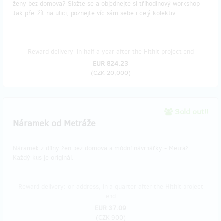
ženy bez domova? Složte se a objednejte si tříhodinový workshop
Jak pře_žít na ulici, poznejte víc sám sebe i celý kolektiv.
Reward delivery: in half a year after the Hithit project end
EUR 824.23
(
CZK 20,000
)
Sold out!!
Náramek od Metráže
Náramek z dílny žen bez domova a módní návrhářky - Metráž.
Každý kus je originál.
Reward delivery: on address, in a quarter after the Hithit project
end
EUR 37.09
(
CZK 900
)