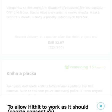
Vstupenka na dokumentární divadelní představení žen bez domova -
ONY (14.ledna, Studio Alta) s výkladem o vzniku divadla. A také
brožura k divadlu s texty a příběhy jednotlivých hereček.
Reward delivery: in a quarter after the Hithit project end
EUR 32.97
(
CZK 800
)
remaining 16
from 40
Kniha a placka
Jako první dostanete knihu s fotografiemi a příběhy žen bez
domova. Bude se tisknout pouze limitovaný počet. K tomu originál
placka vyrobená holkama z Jako doma.
To allow Hithit to work as it should
(cookie consent 🍪)
Reward delivery: on address, in half a year after the Hithit project