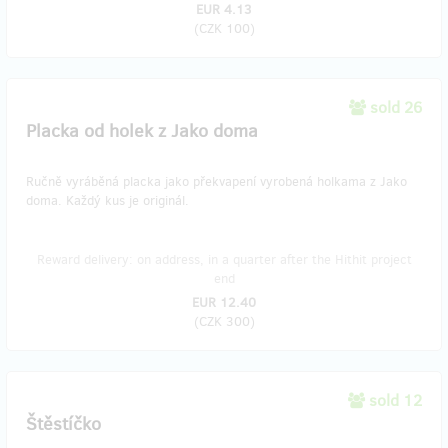
EUR 4.13
(
CZK 100
)
sold 26
Placka od holek z Jako doma
Ručně vyráběná placka jako překvapení vyrobená holkama z Jako
doma. Každý kus je originál.
Reward delivery: on address, in a quarter after the Hithit project
end
EUR 12.40
(
CZK 300
)
sold 12
Štěstíčko