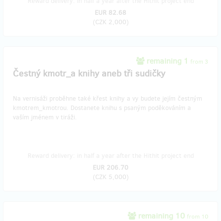
Reward delivery: in half a year after the Hithit project end
EUR 82.68
(
CZK 2,000
)
remaining 1
from 3
Čestný kmotr_a knihy aneb tři sudičky
Na vernisáži proběhne také křest knihy a vy budete jejím čestným
kmotrem_kmotrou. Dostanete knihu s psaným poděkováním a
vaším jménem v tiráži.
Reward delivery: in half a year after the Hithit project end
EUR 206.70
(
CZK 5,000
)
remaining 10
from 10