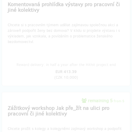
Komentovaná prohlídka výstavy pro pracovní či
jiné kolektivy
Chcete si s pracovním týmem udělat zajímavou společnou akci a
zároveň podpořit ženy bez domova? V klidu si projdete výstavu i s
výkladem, jak vznikala, a povídáním o problematice ženského
bezdomovectví.
Reward delivery: in half a year after the Hithit project end
EUR 413.39
(
CZK 10,000
)
remaining 5
from 5
Zážitkový workshop Jak pře_žít na ulici pro
pracovní či jiné kolektivy
Chcete prožít s kolegy a kolegyněmi zajímavý workshop a podpořit