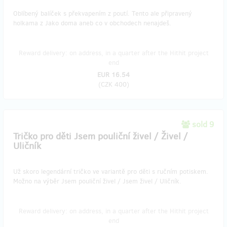
Oblíbený balíček s překvapením z poutí. Tento ale připravený
holkama z Jako doma aneb co v obchodech nenajdeš.
Reward delivery: on address, in a quarter after the Hithit project
end
EUR 16.54
(
CZK 400
)
sold 9
Tričko pro děti Jsem pouliční živel / Živel /
Uličník
Už skoro legendární tričko ve variantě pro děti s ručním potiskem.
Možno na výběr Jsem pouliční živel / Jsem živel / Uličník.
Reward delivery: on address, in a quarter after the Hithit project
end