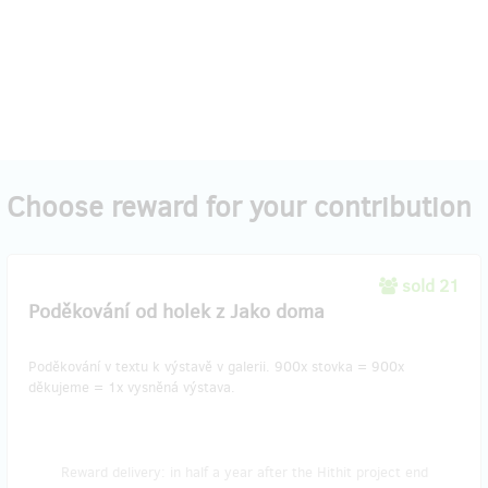
Choose reward for your contribution
sold 21
Poděkování od holek z Jako doma
Poděkování v textu k výstavě v galerii. 900x stovka = 900x
děkujeme = 1x vysněná výstava.
Reward delivery: in half a year after the Hithit project end