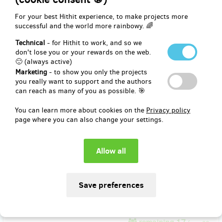
end
For your best Hithit experience, to make projects more
EUR 41.34
successful and the world more rainbowy. 🌈
(
CZK 1,000
)
Technical
- for Hithit to work, and so we
don't lose you or your rewards on the web.
🙂 (always active)
remaining 40
from 50
Marketing
- to show you only the projects
Patron_ka fotografie
you really want to support and the authors
can reach as many of you as possible. 🎯
Za 1000 korun vytiskneme ve vysoké kvalitě a dlouhé životnosti a
You can learn more about cookies on the
Privacy policy
zapaspartujeme jednu fotografii na výstavu. Vaše jméno bude
page where you can also change your settings.
uvedeno pod fotografií.
Reward delivery: in half a year after the Hithit project end
EUR 41.34
(
CZK 1,000
)