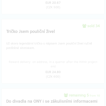
EUR 20.67
(
CZK 500
)
sold 34
Tričko Jsem pouliční živel
Už skoro legendární tričko s nápisem Jsem pouliční živel ručně
potištěné sítotiskem.
Reward delivery: on address, in a quarter after the Hithit project
end
EUR 24.80
(
CZK 600
)
remaining 5
from 10
Do divadla na ONY i se zákulisními informacemi