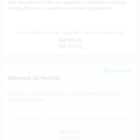
ženy bez domova? Složte se a objednejte si tříhodinový workshop
Jak pře_žít na ulici, poznejte víc sám sebe i celý kolektiv.
Reward delivery: in half a year after the Hithit project end
EUR 826.79
(
CZK 20,000
)
Sold out!!
Náramek od Metráže
Náramek z dílny žen bez domova a módní návrhářky - Metráž.
Každý kus je originál.
Reward delivery: on address, in a quarter after the Hithit project
end
EUR 37.21
(
CZK 900
)