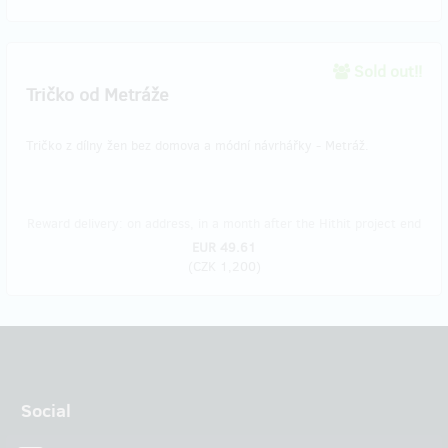
Sold out!!
Tričko od Metráže
Tričko z dílny žen bez domova a módní návrhářky - Metráž.
Reward delivery: on address, in a month after the Hithit project end
EUR 49.61
(
CZK 1,200
)
Social