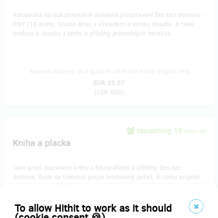
Vstupenka na dokumentární divadelní představení žen bez domova -
ONY (14.ledna, Studio Alta) s výkladem o vzniku divadla. A také
brožura k divadlu s texty a příběhy jednotlivých hereček.
Reward delivery: in a quarter after the Hithit project end
EUR 33.07
(
CZK 800
)
remaining 16
from 40
Kniha a placka
Jako první dostanete knihu s fotografiemi a příběhy žen bez
domova. Bude se tisknout pouze limitovaný počet. K tomu originál
placka vyrobená holkama z Jako doma.
To allow Hithit to work as it should
(cookie consent 🍪)
Reward delivery: on address, in half a year after the Hithit project