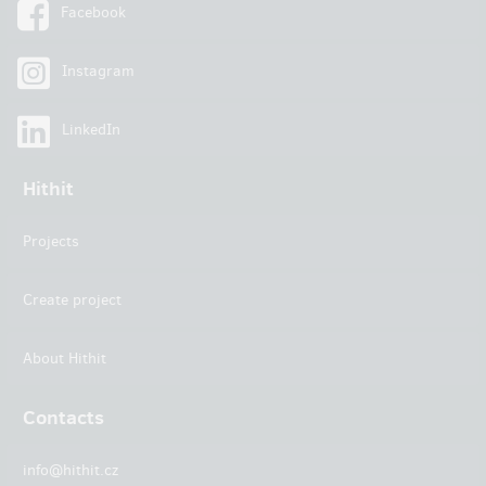
Facebook
Instagram
LinkedIn
Hithit
Projects
Create project
About Hithit
Contacts
info@hithit.cz