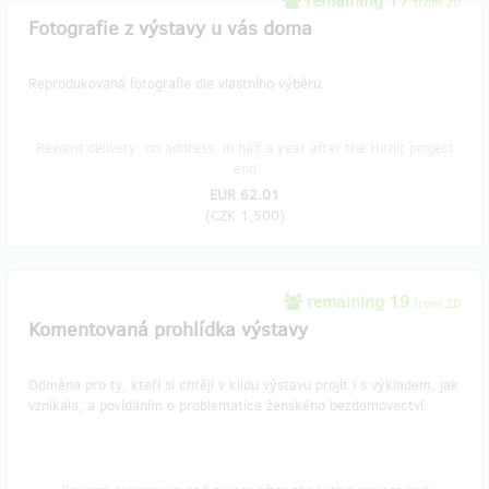
remaining 17
from 20
Fotografie z výstavy u vás doma
Reprodukovaná fotografie dle vlastního výběru.
Reward delivery: on address, in half a year after the Hithit project
end
EUR 62.01
(
CZK 1,500
)
remaining 19
from 20
Komentovaná prohlídka výstavy
Odměna pro ty, kteří si chtějí v klidu výstavu projít i s výkladem, jak
vznikala, a povídáním o problematice ženského bezdomovectví.