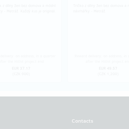
 z dílny žen bez domova a módní
Tričko z dílny žen bez domova a 
y - Metráž. Každý kus je originál.
návrhářky - Metráž.
delivery: on address, in a quarter
Reward delivery: on address, in
after the Hithit project end
after the Hithit project en
EUR 37.17
EUR 49.57
(
CZK 900
)
(
CZK 1,200
)
Contacts