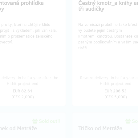
tovaná prohlídka
Čestný kmotr_a knihy a
vy
tři sudičky
ro ty, kteří si chtějí v klidu
Na vernisáži proběhne také křest
projít i s výkladem, jak vznikala,
vy budete jejím čestným
áním o problematice ženského
kmotrem_kmotrou. Dostanete kn
vectví.
psaným poděkováním a vaším jm
tiráži.
delivery: in half a year after the
Reward delivery: in half a year a
Hithit project end
Hithit project end
EUR 82.61
EUR 206.53
(
CZK 2,000
)
(
CZK 5,000
)
Sold out!!
Sol
ek od Metráže
Tričko od Metráže