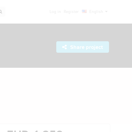
Log in
Register
English
Share project