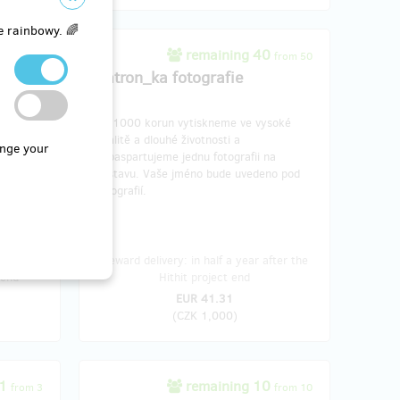
e rainbowy. 🌈
6
remaining 40
from 40
from 50
Patron_ka fotografie
grafiemi
Za 1000 korun vytiskneme ve vysoké
se
kvalitě a dlouhé životnosti a
nge your
 K tomu
zapaspartujeme jednu fotografii na
 z Jako
výstavu. Vaše jméno bude uvedeno pod
fotografií.
 half a
Reward delivery: in half a year after the
 end
Hithit project end
EUR 41.31
(
CZK 1,000
)
 1
remaining 10
from 3
from 10