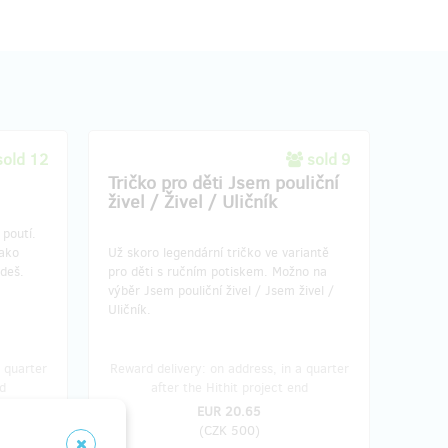
sold 12
sold 9
Tričko pro děti Jsem pouliční
živel / Živel / Uličník
 poutí.
Jako
Už skoro legendární tričko ve variantě
deš.
pro děti s ručním potiskem. Možno na
výběr Jsem pouliční živel / Jsem živel /
Uličník.
 quarter
Reward delivery: on address, in a quarter
d
after the Hithit project end
EUR 20.65
(
CZK 500
)