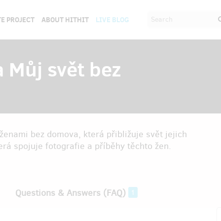
E PROJECT
ABOUT HITHIT
LIVE BLOG
a Můj svět bez
enami bez domova, která přibližuje svět jejich
rá spojuje fotografie a příběhy těchto žen.
Questions & Answers (FAQ)
1