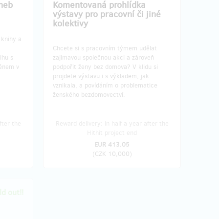
neb
Komentovaná prohlídka
výstavy pro pracovní či jiné
kolektivy
 knihy a
Chcete si s pracovním týmem udělat
ihu s
zajímavou společnou akci a zároveň
énem v
podpořit ženy bez domova? V klidu si
projdete výstavu i s výkladem, jak
vznikala, a povídáním o problematice
ženského bezdomovectví.
fter the
Reward delivery: in half a year after the
Hithit project end
EUR 413.05
(
CZK 10,000
)
d out!!