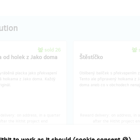
ution
sold 26
a od holek z Jako doma
Štěstíčko
yráběná placka jako překvapení
Oblíbený balíček s překvapením z
á holkama z Jako doma. Každý
Tento ale připravený holkama z 
iginál.
doma aneb co v obchodech nenaj
delivery: on address, in a quarter
Reward delivery: on address, in a
after the Hithit project end
after the Hithit project en
EUR 12.39
EUR 16.52
(
CZK 300
)
(
CZK 400
)