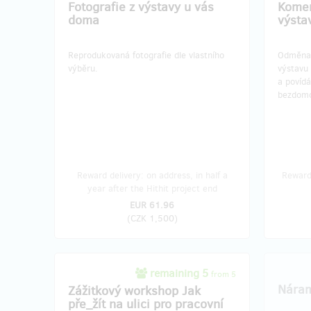
Fotografie z výstavy u vás
Komen
doma
výsta
Reprodukovaná fotografie dle vlastního
Odměna p
výběru.
výstavu 
a povíd
bezdomo
Reward delivery: on address, in half a
Reward 
year after the Hithit project end
EUR 61.96
(
CZK 1,500
)
remaining 5
from 5
Náram
Zážitkový workshop Jak
pře_žít na ulici pro pracovní