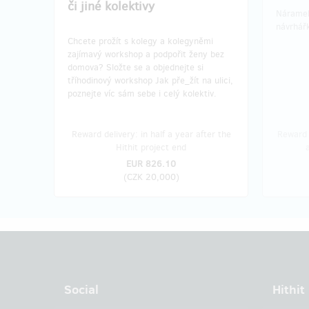
či jiné kolektivy
Náramek
návrhářk
Chcete prožít s kolegy a kolegyněmi
zajímavý workshop a podpořit ženy bez
domova? Složte se a objednejte si
tříhodinový workshop Jak pře_žít na ulici,
poznejte víc sám sebe i celý kolektiv.
Reward delivery: in half a year after the
Reward 
Hithit project end
EUR 826.10
(
CZK 20,000
)
Social
Hithit