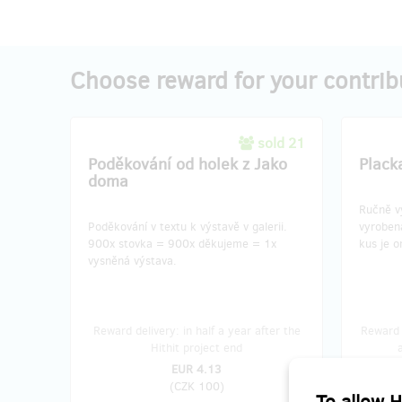
Choose reward for your contrib
sold 21
Poděkování od holek z Jako
Plack
doma
Ručně v
Poděkování v textu k výstavě v galerii.
vyroben
900x stovka = 900x děkujeme = 1x
kus je or
vysněná výstava.
Reward delivery: in half a year after the
Reward 
Hithit project end
EUR 4.13
(
CZK 100
)