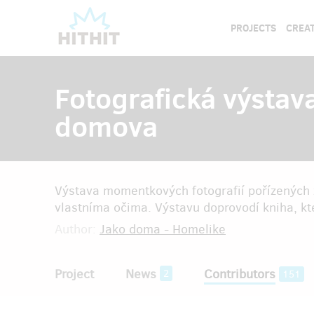
PROJECTS
CREAT
Fotografická výstav
domova
Výstava momentkových fotografií pořízených ž
vlastníma očima. Výstavu doprovodí kniha, kte
Author:
Jako doma - Homelike
Project
News
Contributors
2
151