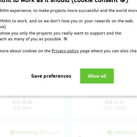
ithit to work as it should (cookie consent 🍪)
Hithit experience, to make projects more successful and the world mor
remaining 5
remaining 1
from 10
 Hithit to work, and so we don't lose you or your rewards on the web.
vadla na ONY i se
Kniha a placka
ve)
isními informacemi
 show you only the projects you really want to support and the
ach as many of you as possible. 🎯
Jako první dostanete knihu s foto
ka na dokumentární divadelní
a příběhy žen bez domova. Bude 
more about cookies on the
Privacy policy
page where you can also cha
vení žen bez domova - ONY
tisknout pouze limitovaný počet.
a, Studio Alta) s výkladem o
originál placka vyrobená holkama
ivadla. A také brožura k divadlu s
doma.
příběhy jednotlivých hereček.
 delivery: in a quarter after the
Reward delivery: on address, in
Hithit project end
year after the Hithit project
EUR 33.04
EUR 41.31
(
CZK 800
)
(
CZK 1,000
)
remaining 19
remaining
from 20