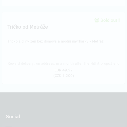
Sold out!!
Tričko od Metráže
Tričko z dílny žen bez domova a módní návrhářky - Metráž.
Reward delivery: on address, in a month after the Hithit project end
EUR 49.57
(
CZK 1,200
)
Social