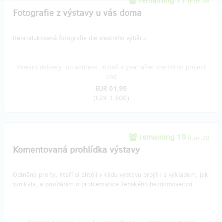
remaining 17
from 20
Fotografie z výstavy u vás doma
Reprodukovaná fotografie dle vlastního výběru.
Reward delivery: on address, in half a year after the Hithit project
end
EUR 61.96
(
CZK 1,500
)
remaining 19
from 20
Komentovaná prohlídka výstavy
Odměna pro ty, kteří si chtějí v klidu výstavu projít i s výkladem, jak
vznikala, a povídáním o problematice ženského bezdomovectví.