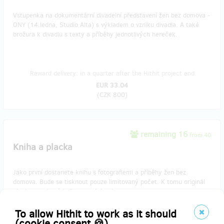
Vstupenka na dokumentární divadelní představení žen bez domova -
ONY (14.ledna, Studio Alta) s výkladem o vzniku divadla. A také
brožura k divadlu s texty a příběhy jednotlivých hereček.
Reward delivery: in a quarter after the Hithit project end
EUR 33.04
(
CZK 800
)
remaining 16
from 40
Kniha a placka
Jako první dostanete knihu s fotografiemi a příběhy žen bez
domova. Bude se tisknout pouze limitovaný počet. K tomu originál
placka vyrobená holkama z Jako doma.
To allow Hithit to work as it should
(cookie consent 🍪)
Reward delivery: on address, in half a year after the Hithit project