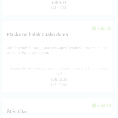
EUR 4.13
(
CZK 100
)
sold 26
Placka od holek z Jako doma
Ručně vyráběná placka jako překvapení vyrobená holkama z Jako
doma. Každý kus je originál.
Reward delivery: on address, in a quarter after the Hithit project
end
EUR 12.39
(
CZK 300
)
sold 12
Štěstíčko