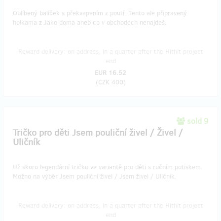
Oblíbený balíček s překvapením z poutí. Tento ale připravený
holkama z Jako doma aneb co v obchodech nenajdeš.
Reward delivery: on address, in a quarter after the Hithit project
end
EUR 16.52
(
CZK 400
)
sold 9
Tričko pro děti Jsem pouliční živel / Živel /
Uličník
Už skoro legendární tričko ve variantě pro děti s ručním potiskem.
Možno na výběr Jsem pouliční živel / Jsem živel / Uličník.
Reward delivery: on address, in a quarter after the Hithit project
end