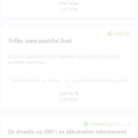
EUR 20.65
(
CZK 500
)
sold 34
Tričko Jsem pouliční živel
Už skoro legendární tričko s nápisem Jsem pouliční živel ručně
potištěné sítotiskem.
Reward delivery: on address, in a quarter after the Hithit project
end
EUR 24.78
(
CZK 600
)
remaining 5
from 10
Do divadla na ONY i se zákulisními informacemi