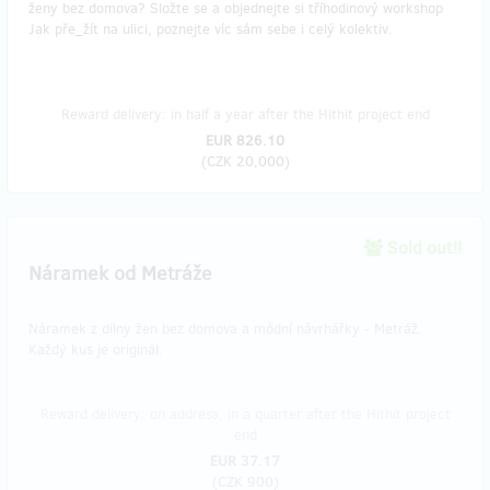
ženy bez domova? Složte se a objednejte si tříhodinový workshop
Jak pře_žít na ulici, poznejte víc sám sebe i celý kolektiv.
Reward delivery: in half a year after the Hithit project end
EUR 826.10
(
CZK 20,000
)
Sold out!!
Náramek od Metráže
Náramek z dílny žen bez domova a módní návrhářky - Metráž.
Každý kus je originál.
Reward delivery: on address, in a quarter after the Hithit project
end
EUR 37.17
(
CZK 900
)