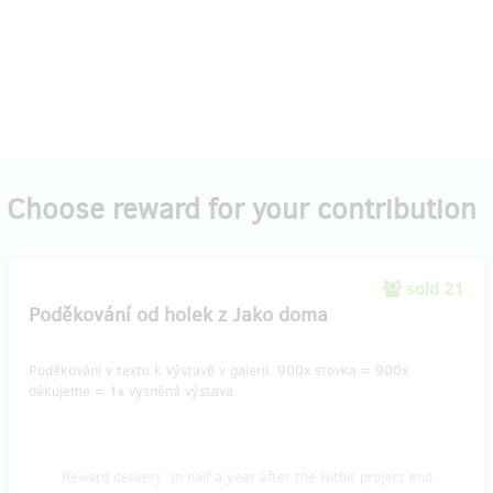
Choose reward for your contribution
sold 21
Poděkování od holek z Jako doma
Poděkování v textu k výstavě v galerii. 900x stovka = 900x
děkujeme = 1x vysněná výstava.
Reward delivery: in half a year after the Hithit project end