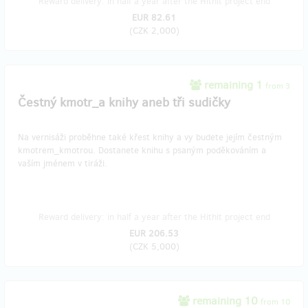
Reward delivery: in half a year after the Hithit project end
EUR 82.61
(
CZK 2,000
)
remaining 1
from 3
Čestný kmotr_a knihy aneb tři sudičky
Na vernisáži proběhne také křest knihy a vy budete jejím čestným
kmotrem_kmotrou. Dostanete knihu s psaným poděkováním a
vaším jménem v tiráži.
Reward delivery: in half a year after the Hithit project end
EUR 206.53
(
CZK 5,000
)
remaining 10
from 10