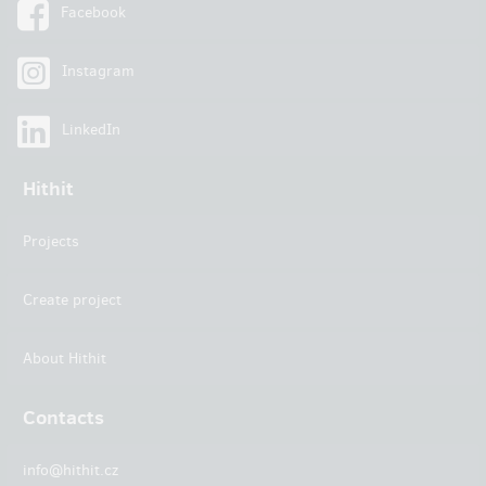
Facebook
Instagram
LinkedIn
Hithit
Projects
Create project
About Hithit
Contacts
info@hithit.cz