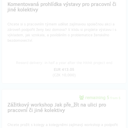
Komentovaná prohlídka výstavy pro pracovní či
jiné kolektivy
Chcete si s pracovním týmem udělat zajímavou společnou akci a
zároveň podpořit ženy bez domova? V klidu si projdete výstavu i s
výkladem, jak vznikala, a povídáním o problematice ženského
bezdomovectví.
Reward delivery: in half a year after the Hithit project end
EUR 413.05
(
CZK 10,000
)
remaining 5
from 5
Zážitkový workshop Jak pře_žít na ulici pro
pracovní či jiné kolektivy
Chcete prožít s kolegy a kolegyněmi zajímavý workshop a podpořit