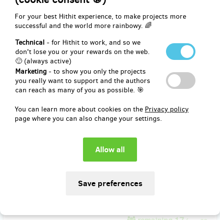
end
For your best Hithit experience, to make projects more
EUR 41.31
successful and the world more rainbowy. 🌈
(
CZK 1,000
)
Technical
- for Hithit to work, and so we
don't lose you or your rewards on the web.
🙂 (always active)
remaining 40
from 50
Marketing
- to show you only the projects
Patron_ka fotografie
you really want to support and the authors
can reach as many of you as possible. 🎯
Za 1000 korun vytiskneme ve vysoké kvalitě a dlouhé životnosti a
You can learn more about cookies on the
Privacy policy
zapaspartujeme jednu fotografii na výstavu. Vaše jméno bude
page where you can also change your settings.
uvedeno pod fotografií.
Reward delivery: in half a year after the Hithit project end
EUR 41.31
(
CZK 1,000
)