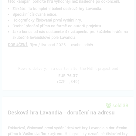
této kampani pořídíte hru výhodněji než následně po dokončení.
Získáte: 1x kompletní balení deskové hry Lavandia.
Speciální číslovaná edice.
Holograficky číslované první vydání hry.
Osobní předání přímo na farmě od autorů projektu.
Jako bonus od nás dostanete 4x vstupenku pro každého hráče na
skutečné levandulové pole Lavandia.
DORUČENÍ:
říjen / listopad 2026 - osobní odběr
Reward delivery: in a quarter after the Hithit project end
EUR 76.37
(
CZK 1,849
)
sold 38
Desková hra Lavandia - doručení na adresu
Exkluzivní, číslované první vydání deskové hry Lavandia s doručením
přímo k Vaším dveřím kurýrem.
Holograficky označené číslování hry