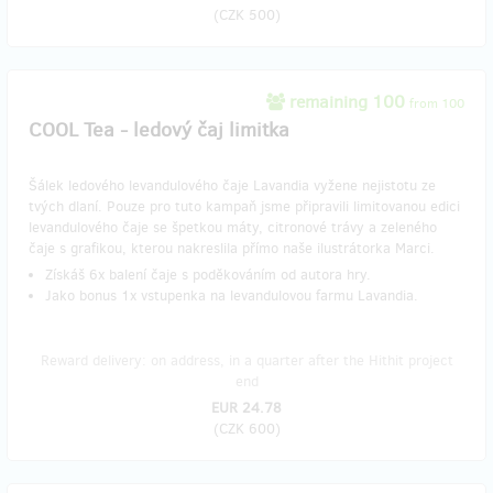
(
CZK 500
)
remaining 100
from 100
COOL Tea - ledový čaj limitka
Šálek ledového levandulového čaje Lavandia vyžene nejistotu ze
tvých dlaní. Pouze pro tuto kampaň jsme připravili limitovanou edici
levandulového čaje se špetkou máty, citronové trávy a zeleného
čaje s grafikou, kterou nakreslila přímo naše ilustrátorka Marci.
Získáš 6x balení čaje s poděkováním od autora hry.
Jako bonus 1x vstupenka na levandulovou farmu Lavandia.
Reward delivery: on address, in a quarter after the Hithit project
end
EUR 24.78
(
CZK 600
)