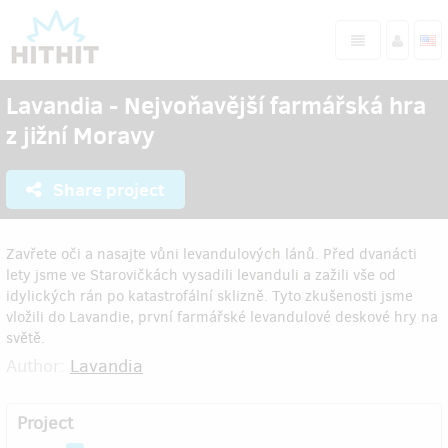
Lavandia - Nejvoňavější farmářská hra
z jižní Moravy
Share project
Zavřete oči a nasajte vůni levandulových lánů. Před dvanácti
lety jsme ve Starovičkách vysadili levanduli a zažili vše od
idylických rán po katastrofální sklizně. Tyto zkušenosti jsme
vložili do Lavandie, první farmářské levandulové deskové hry na
světě.
Author:
Lavandia
Project