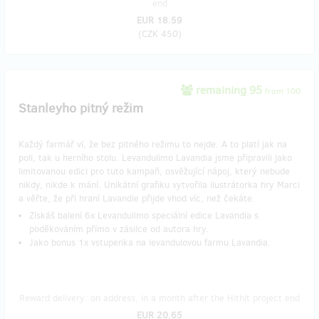
end
EUR 18.59
(
CZK 450
)
remaining 95
from 100
Stanleyho pitný režim
Každý farmář ví, že bez pitného režimu to nejde. A to platí jak na
poli, tak u herního stolu. Levandulimo Lavandia jsme připravili jako
limitovanou edici pro tuto kampaň, osvěžující nápoj, který nebude
nikdy, nikde k mání. Unikátní grafiku vytvořila ilustrátorka hry Marci
a věřte, že při hraní Lavandie přijde vhod víc, než čekáte.
Získáš balení 6x Levandulimo speciální edice Lavandia s
poděkováním přímo v zásilce od autora hry.
Jako bonus 1x vstupenka na levandulovou farmu Lavandia.
Reward delivery: on address, in a month after the Hithit project end
EUR 20.65