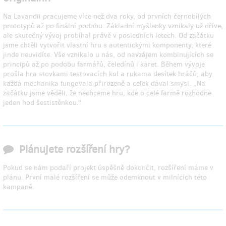
Na Lavandii pracujeme více než dva roky, od prvních černobílých
prototypů až po finální podobu. Základní myšlenky vznikaly už dříve,
ale skutečný vývoj probíhal právě v posledních letech. Od začátku
jsme chtěli vytvořit vlastní hru s autentickými komponenty, které
jinde neuvidíte. Vše vznikalo u nás, od navzájem kombinujících se
principů až po podobu farmářů, čeledínů i karet. Během vývoje
prošla hra stovkami testovacích kol a rukama desítek hráčů, aby
každá mechanika fungovala přirozeně a celek dával smysl. „Na
začátku jsme věděli, že nechceme hru, kde o celé farmě rozhodne
jeden hod šestistěnkou.“
Plánujete rozšíření hry?
Pokud se nám podaří projekt úspěšně dokončit, rozšíření máme v
plánu. První malé rozšíření se může odemknout v milnících této
kampaně.