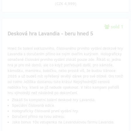
(
CZK 4,999
)
sold 1
Desková hra Lavandia - beru hned 5
Hned 5x balení exkluzivního, číslovaného prvního vydání deskové hry
Lavandia s doručením přímo ke tvým dveřím kurýrem. Holograficky
označené číslování prvního vydání získáš pouze zde. Říkáš si, jedna
hra je pro mě domů, ale co když potřebuješ další, pro kámoše,
kámošku, maminku, babičku, nebo prostě víš, že budou Vánoce
2026 a už budeš mít vyřešený skvělý dárek pro své blízké. Oni totiž
od tvého Ježíška dostanou tuto krásu! Nejvýhodnější cenová
nabídka hry, která se již nebude opakovat. V této kampani pořídíš
hru výhodněji než následně po dokončení.
Získáš 5x kompletní balení deskové hry Lavandia.
Speciální číslovaná edice.
Holograficky číslované první vydání hry.
Doručení přímo na tvou adresu.
Jako bonus 10x vstupenka na Levandulovou farmu Lavandia.