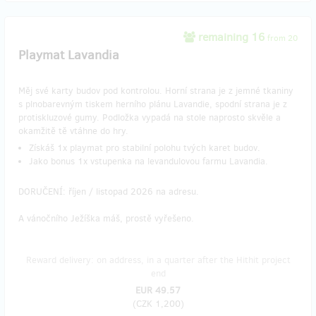
remaining 16
from 20
Playmat Lavandia
Měj své karty budov pod kontrolou. Horní strana je z jemné tkaniny
s plnobarevným tiskem herního plánu Lavandie, spodní strana je z
protiskluzové gumy. Podložka vypadá na stole naprosto skvěle a
okamžitě tě vtáhne do hry.
Získáš 1x playmat pro stabilní polohu tvých karet budov.
Jako bonus 1x vstupenka na levandulovou farmu Lavandia.
DORUČENÍ: říjen / listopad 2026 na adresu.
A vánočního Ježíška máš, prostě vyřešeno.
Reward delivery: on address, in a quarter after the Hithit project
end
EUR 49.57
(
CZK 1,200
)