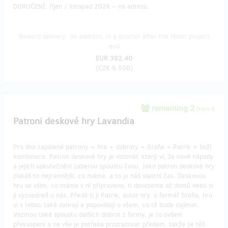
DORUČENÍ: říjen / listopad 2026 – na adresu.
Reward delivery: on address, in a quarter after the Hithit project
end
EUR 392.40
(
CZK 9,500
)
remaining 2
from 5
Patroni deskové hry Lavandia
Pro dva zapálené patrony + hra + dobroty + Staňa + Patrik = boží
kombinace. Patron deskové hry je vizionář, který ví, že nové nápady
a jejich uskutečnění zaberou spoustu času. Jako patron deskové hry
získáš to nejcennější, co máme, a to je náš vlastní čas. Deskovou
hru se vším, co máme v ní připraveno, ti dovezeme až domů nebo si
ji vyzvedneš u nás. Předá ti ji Patrik, autor hry, a farmář Staňa, hru
si s tebou také zahrají a popovídají o všem, co tě bude zajímat.
Vezmou také spoustu dalších dobrot z farmy, je to ovšem
překvapení a ne vše je potřeba prozrazovat předem, takže se těš.