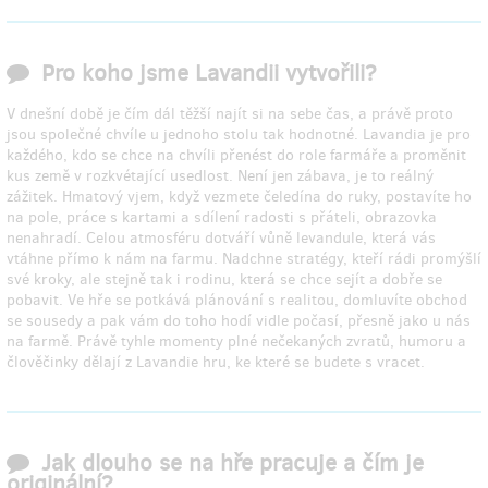
Pro koho jsme Lavandii vytvořili?
V dnešní době je čím dál těžší najít si na sebe čas, a právě proto
jsou společné chvíle u jednoho stolu tak hodnotné. Lavandia je pro
každého, kdo se chce na chvíli přenést do role farmáře a proměnit
kus země v rozkvétající usedlost. Není jen zábava, je to reálný
zážitek. Hmatový vjem, když vezmete čeledína do ruky, postavíte ho
na pole, práce s kartami a sdílení radosti s přáteli, obrazovka
nenahradí. Celou atmosféru dotváří vůně levandule, která vás
vtáhne přímo k nám na farmu. Nadchne stratégy, kteří rádi promýšlí
své kroky, ale stejně tak i rodinu, která se chce sejít a dobře se
pobavit. Ve hře se potkává plánování s realitou, domluvíte obchod
se sousedy a pak vám do toho hodí vidle počasí, přesně jako u nás
na farmě. Právě tyhle momenty plné nečekaných zvratů, humoru a
člověčinky dělají z Lavandie hru, ke které se budete s vracet.
Jak dlouho se na hře pracuje a čím je
originální?