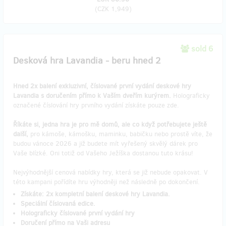
(
CZK 1,949
)
sold 6
Desková hra Lavandia - beru hned 2
Hned 2x balení exkluzivní, číslované první vydání deskové hry
Lavandia s doručením přímo k Vaším dveřím kurýrem.
Holograficky
označené číslování hry prvního vydání získáte pouze zde.
Říkáte si, jedna hra je pro mě domů, ale co když potřebujete ještě
další,
pro kámoše, kámošku, maminku, babičku nebo prostě víte, že
budou vánoce 2026 a již budete mít vyřešený skvělý dárek pro
Vaše blízké. Oni totiž od Vašeho Ježíška dostanou tuto krásu!
Nejvýhodnější cenová nabídky hry, která se již nebude opakovat. V
této kampani pořídíte hru výhodněji než následně po dokončení.
Získáte:
2x kompletní balení deskové hry Lavandia.
Speciální číslovaná edice.
Holograficky číslované první vydání hry
Doručení přímo na Vaši adresu