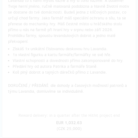
Lavandia to s námi myslíš vážně a my si toho vážíme. A budeme!
Tvoje herní jméno, ručně malovaná podobizna a hlavně životní motiv
se dostane do tvé domácnosti. Budeš jedna z klíčových postav, co
určují chod farmy. Jako farmář máš speciální ochranu a sílu, ta se
přenese do mechaniky hry. Máš čestné místo u hráčského stolu
přímo u nás na farmě při hraní hry v srpnu nebo září 2026.
Prohlídku farmy, spoustu levandulových dobrot a jedno malé
překvapení.
Získáš 1x unikátní číslovanou deskovou hru Lavandia.
1x vlastní figurku a kartu farmáře/farmářky ve své hře.
Vlastní schopnosti a dovednosti přímo zakomponované do hry.
Předání hry od autora Patrika a farmáře Staně.
Koš plný dobrot a tajných dárečků přímo z Lavandie.
DORUČENÍ / PŘEDÁNÍ: dle dohody a časových možností patronů a
týmu Lavandia, domluvíme se individuálně.
Reward delivery: in a quarter after the Hithit project end
EUR 1,032.63
(
CZK 25,000
)