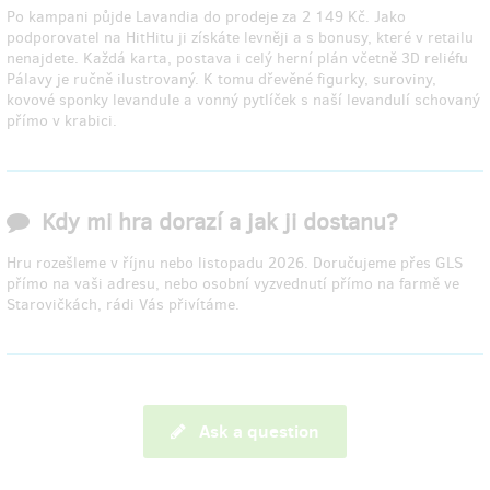
Po kampani půjde Lavandia do prodeje za 2 149 Kč. Jako
podporovatel na HitHitu ji získáte levněji a s bonusy, které v retailu
nenajdete. Každá karta, postava i celý herní plán včetně 3D reliéfu
Pálavy je ručně ilustrovaný. K tomu dřevěné figurky, suroviny,
kovové sponky levandule a vonný pytlíček s naší levandulí schovaný
přímo v krabici.
Kdy mi hra dorazí a jak ji dostanu?
Hru rozešleme v říjnu nebo listopadu 2026. Doručujeme přes GLS
přímo na vaši adresu, nebo osobní vyzvednutí přímo na farmě ve
Starovičkách, rádi Vás přivítáme.
Ask a question