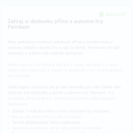
Sold out!!
Zahraj si deskovku přímo s autorem hry
Patrikem
Máte jedinečnou možnost zasednout přímo k hernímu stolu s
autorem každého detailu hry, u nás na farmě. Proniknete do tajů
deskovky a můžete stát mistrem farmaření.
Rezervujete si celý hráčský stůl pro 3 osoby, vezměte si s sebou
rodinu nebo kamarády a utkejte se společně o titul mistra deskové
hry Lavandia.
Ještě nejste rozhodnuti zda je tato deskovka pro Vás? Dáme Vám
možnost si ji vyzkoušet a zahrát s autorem hry Patrikem.
Hra
proběhne přímo na farmě, termín přizpůsobíme vašim časovým
možnostem.
Získáte 3 hráčská místa u stolu s autorem hry Patrikem.
Hra se uskuteční přímo u nás v Lavandii.
Termín přizpůsobíme Vašim možnostem.
Levandulové dobroty, pitný režim přímo za Lavandie.