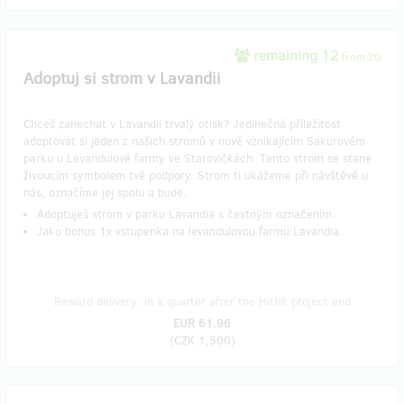
remaining 12
from 20
Adoptuj si strom v Lavandii
Chceš zanechat v Lavandii trvalý otisk? Jedinečná příležitost
adoptovat si jeden z našich stromů v nově vznikajícím Sakurovém
parku u Levandulové farmy ve Starovičkách. Tento strom se stane
živoucím symbolem tvé podpory. Strom ti ukážeme při návštěvě u
nás, označíme jej spolu a bude.
Adoptuješ strom v parku Lavandia s čestným označením.
Jako bonus 1x vstupenka na levandulovou farmu Lavandia.
Reward delivery: in a quarter after the Hithit project end
EUR 61.96
(
CZK 1,500
)