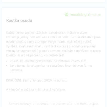
remaining 8
from 20
Kostka osudu
Každá farma stojí na těžkých rozhodnutích. Někdy o všem
rozhoduje jediný hod kostkou a velká náhoda. Tuto šestistěnku jsme
navrhli spolu s kluky z Dragon Forge Team, kteří nám ji ručně
vyrábějí. Kvalita materiálu, vyvážení kostky i precizní gravírování
vznikly se stejnou péčí, jakou v Lavandii vkládáme do všeho. S touto
kostkou ti určitě padne to, co potřebuješ!
Získáš 1x unikátní gravírovanou šestistěnku 25x25 mm.
Jako bonus 1x vstupenka na skutečnou levandulovou farmu
Lavandia.
DORUČENÍ: říjen / listopad 2026 na adresu.
A vánočního Ježíška máš, prostě vyřešeno.
Reward delivery: on address, in a quarter after the Hithit project