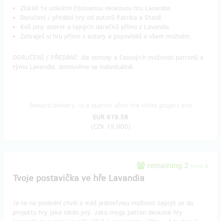
Získáš 1x unikátní číslovanou deskovou hru Lavandia.
Doručení / předání hry od autorů Patrika a Staně.
Koš plný dobrot a tajných dárečků přímo z Lavandie.
Zahraješ si hru přímo s autory a popovídáš o všem možném.
DORUČENÍ / PŘEDÁNÍ: dle dohody a časových možností patronů a
týmu Lavandia, domluvíme se individuálně.
Reward delivery: in a quarter after the Hithit project end
EUR 619.58
(
CZK 15,000
)
remaining 2
from 5
Tvoje postavička ve hře Lavandia
Je to na poslední chvíli a máš jedinečnou možnost zapojit se do
projektu hry jako nikdo jiný. Jako mega patron deskové hry