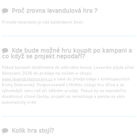
Proč zrovna levandulová hra ?
Protože levandule je náš každodenní život.
Kde bude možné hru koupit po kampani a
co když se projekt nepodaří?
Pokud kampaň dotáhneme do zdárného konce, Lavandia půjde před
Vánocemi 2026 do prodeje na našem e-shopu
www.levandulezmoravy.cz
a také do předprodeje v knihkupectvích
Knihy Dobrovský. Podporovatelé z HitHitu získají hru dříve a za
výhodnější cenu než při běžném prodeji. Pokud by se nepodařilo
dosáhnout cílové částky, projekt se nerealizuje a peníze se vám
automaticky vrátí.
Kolik hra stojí?