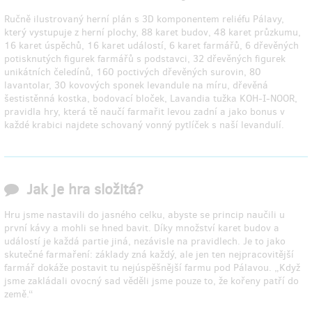
Ručně ilustrovaný herní plán s 3D komponentem reliéfu Pálavy,
který vystupuje z herní plochy, 88 karet budov, 48 karet průzkumu,
16 karet úspěchů, 16 karet událostí, 6 karet farmářů, 6 dřevěných
potisknutých figurek farmářů s podstavci, 32 dřevěných figurek
unikátních čeledínů, 160 poctivých dřevěných surovin, 80
lavantolar, 30 kovových sponek levandule na míru, dřevěná
šestistěnná kostka, bodovací bloček, Lavandia tužka KOH-I-NOOR,
pravidla hry, která tě naučí farmařit levou zadní a jako bonus v
každé krabici najdete schovaný vonný pytlíček s naší levandulí.
Jak je hra složitá?
Hru jsme nastavili do jasného celku, abyste se princip naučili u
první kávy a mohli se hned bavit. Díky množství karet budov a
událostí je každá partie jiná, nezávisle na pravidlech. Je to jako
skutečné farmaření: základy zná každý, ale jen ten nejpracovitější
farmář dokáže postavit tu nejúspěšnější farmu pod Pálavou. „Když
jsme zakládali ovocný sad věděli jsme pouze to, že kořeny patří do
země.“