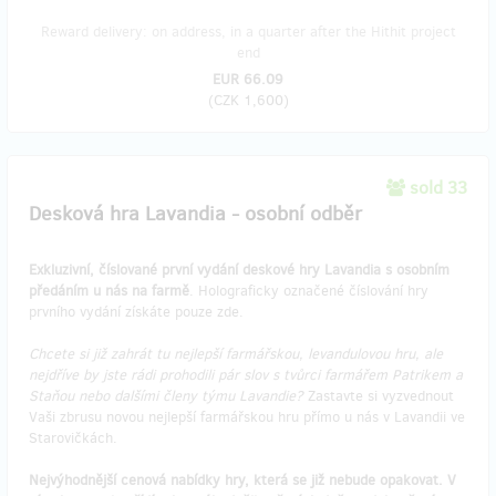
Reward delivery: on address, in a quarter after the Hithit project
end
EUR 66.09
(
CZK 1,600
)
sold 33
Desková hra Lavandia - osobní odběr
Exkluzivní, číslované první vydání deskové hry Lavandia s osobním
předáním u nás na farmě
. Holograficky označené číslování hry
prvního vydání získáte pouze zde.
Chcete si již zahrát tu nejlepší farmářskou, levandulovou hru, ale
nejdříve by jste rádi prohodili pár slov s tvůrci farmářem Patrikem a
Staňou nebo dalšími členy týmu Lavandie?
Zastavte si vyzvednout
Vaši zbrusu novou nejlepší farmářskou hru přímo u nás v Lavandii ve
Starovičkách.
Nejvýhodnější cenová nabídky hry, která se již nebude opakovat. V