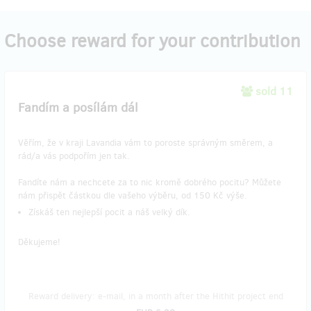
Choose reward for your contribution
sold 11
Fandím a posílám dál
Věřím, že v kraji Lavandia vám to poroste správným směrem, a
rád/a vás podpořím jen tak.
Fandíte nám a nechcete za to nic kromě dobrého pocitu? Můžete
nám přispět částkou dle vašeho výběru, od 150 Kč výše.
Získáš ten nejlepší pocit a náš velký dík.
Děkujeme!
Reward delivery: e-mail, in a month after the Hithit project end