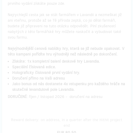
prvního vydání získáte pouze zde.
Nejrychlejší cesta jak se stát farmářem v Lavandii a nezmeškat již
ani vteřinu, protože až se Tě příroda zeptá, co jsi dělal farmáři,
budete již připraveni na tuto otázku odpovědět. Plní zkušeností
nabytých z této farmářské hry můžete naskočit a vybudovat také
svou farmu.
Nejvýhodnějěší cenová nabídky hry, která se již nebude opakovat. V
této kampani pořídíte hru výhodněji než následně po dokončení.
Získáte: 1x kompletní balení deskové hry Lavandia.
Speciální číslovaná edice.
Holograficky číslované první vydání hry.
Doručení přímo na Vaši adresu
Jako bonus od nás dostanete 4x vstupenku pro každého hráče na
skutečné levandulové pole Lavandia.
DORUČENÍ:
říjen / listopad 2026 - doručení na adresu ​
Reward delivery: on address, in a quarter after the Hithit project
end
EUR 80.50