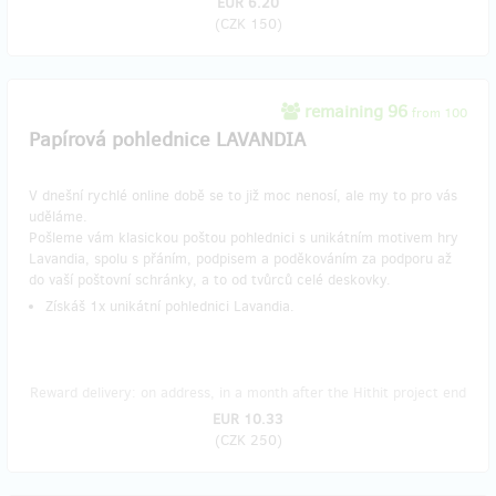
EUR 6.20
(
CZK 150
)
remaining 96
from 100
Papírová pohlednice LAVANDIA
V dnešní rychlé online době se to již moc nenosí, ale my to pro vás
uděláme.
Pošleme vám klasickou poštou pohlednici s unikátním motivem hry
Lavandia, spolu s přáním, podpisem a poděkováním za podporu až
do vaší poštovní schránky, a to od tvůrců celé deskovky.
Získáš 1x unikátní pohlednici Lavandia.
Reward delivery: on address, in a month after the Hithit project end
EUR 10.33
(
CZK 250
)