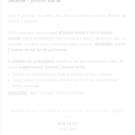
Skleník - promo karta
Když je potřeba více péče, aby vám to opravdu vyrostlo. Přesně tak
vzniká i Lavandia.
Proto jsme pro tuto kampaň
připravili unikátní kartu budovy
Skleník
, která symbolizuje růst, ochranu a dobrý základ pro vše, co
má přijít, co dodá tvému farmaření jinou dimenzi.
Neváhejte, určitě
ji budete na své farmě potřebovat.
V základní hře ji nenajdete
, získáte ji zde jako připomínku toho, že
právě
podporovatelé pomohli Lavandii vyrůst
.
Získáte 2x unikátní kartu budovy Skleník do hry Lavandia.
Velký bonus 1x vstupenka zdarma na sktečnou levandulovou
farmu Lavandia.
DORUČENÍ:
říjen / listopad 2026 na adresu.
Reward delivery: on address, in a quarter after the Hithit project
end
EUR 16.52
(
CZK 400
)