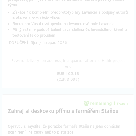
týmu.
Získáte 1x kompletní předprototyp hry Lavandia s podpisy autorů
a vše co k tomu bylo třeba.
Bonus pro Vás 4x vstupenku na levandulové pole Lavandia
Pitný režim v podobě balení Lavandulima 6x levandulimo, které u
testovaní teklo proudem.
DORUČENÍ: říjen / listopad 2026
Reward delivery: on address, in a quarter after the Hithit project
end
EUR 165.18
(
CZK 3,999
)
remaining 1
from 1
Zahraj si deskovku přímo s farmářem Staňou
Opravdu si myslíte, že porazíte farmáře Staňu na jeho domácím
poli? Není jiné cesty než to zjistit zde!