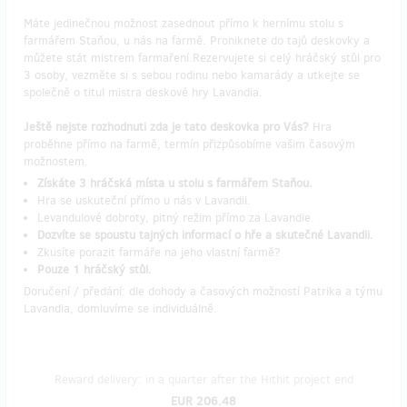
Máte jedinečnou možnost zasednout přímo k hernímu stolu s
farmářem Staňou, u nás na farmě. Proniknete do tajů deskovky a
můžete stát mistrem farmaření.Rezervujete si celý hráčský stůl pro
3 osoby, vezměte si s sebou rodinu nebo kamarády a utkejte se
společně o titul mistra deskové hry Lavandia.
Ještě nejste rozhodnuti zda je tato deskovka pro Vás?
Hra
proběhne přímo na farmě, termín přizpůsobíme vašim časovým
možnostem.
Získáte 3 hráčská místa u stolu s farmářem Staňou.
Hra se uskuteční přímo u nás v Lavandii.
Levandulové dobroty, pitný režim přímo za Lavandie.
Dozvíte se spoustu tajných informací o hře a skutečné Lavandii.
Zkusíte porazit farmáře na jeho vlastní farmě?
Pouze 1 hráčský stůl.
Doručení / předání: dle dohody a časových možností Patrika a týmu
Lavandia, domluvíme se individuálně.
Reward delivery: in a quarter after the Hithit project end
EUR 206.48