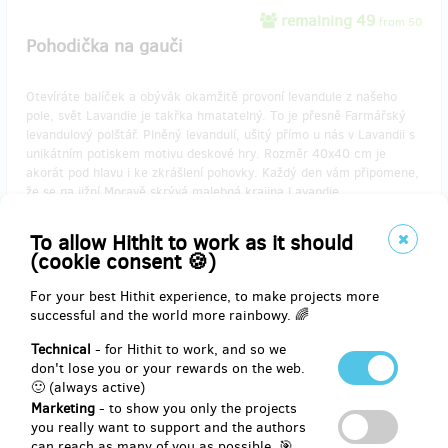
remaining 49
from 50
Pohodička na gauči
Otevíráte balíček a obývák okamžitě provoní levandule z našeho
pole, svět Lavandie je takřka hmatatelný. To je přesně Farmářský
levandulový polštář. Plněný levandulí, ušitý přímo u nás v Lavandii s
unikátním potiskem motivu deskové hry. Rozměr 40x40 cm je
akorát pod hlavu i ke zkrášlení pohovky. Každý den vám připomene,
že se na jižní Moravě skrývá malebná krajina Lavandie.
Získáš 1x levandulový polštář s motivem hry.
Jako bonus 2x vstupenka na levandulovou farmu Lavandia.
To allow Hithit to work as it should
(cookie consent 🍪)
Reward delivery: on address, in a quarter after the Hithit project
For your best Hithit experience, to make projects more
end
successful and the world more rainbowy. 🌈
EUR 28.91
Technical
- for Hithit to work, and so we
(
CZK 700
)
don't lose you or your rewards on the web.
🙂 (always active)
Marketing
- to show you only the projects
you really want to support and the authors
remaining 50
from 50
can reach as many of you as possible. 🎯