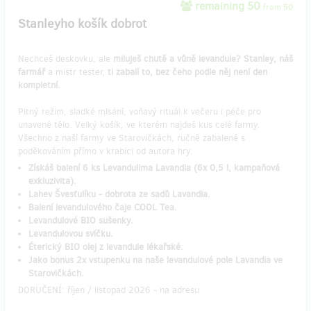
remaining 50
from 50
Stanleyho košík dobrot
Nechceš deskovku, ale
miluješ chutě a vůně levandule? Stanley, náš
farmář
a mistr tester,
ti zabalí to, bez čeho podle něj není den
kompletní.
Pitný režim, sladké mlsání, voňavý rituál k večeru i péče pro
unavené tělo. Velký košík, ve kterém najdeš kus celé farmy.
Všechno z naší farmy ve Starovičkách, ručně zabalené s
poděkováním přímo v krabici od autora hry.
Získáš balení 6 ks Levandulima Lavandia (6x 0,5 l, kampaňová
exkluzivita).
Lahev Švesťulíku - dobrota ze sadů Lavandia.
Balení levandulového čaje COOL Tea.
Levandulové BIO sušenky.
Levandulovou svíčku.
Éterický BIO olej z levandule lékařské.
Jako bonus 2x vstupenku na naše levandulové pole Lavandia ve
Starovičkách.
DORUČENÍ: říjen / listopad 2026 - na adresu