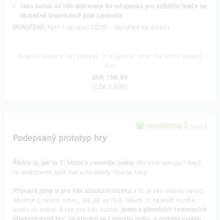
Jako bonus od nás dostanete 8x vstupenku pro každého hráče na
skutečné levandulové pole Lavandia.
DORUČENÍ:
říjen / listopad 2026 - doručení na adresu ​
Reward delivery: on address, in a quarter after the Hithit project
end
EUR 156.96
(
CZK 3,800
)
remaining 2
from 3
Podepsaný prototyp hry
Říkáte si, jak to Ti blázni z Lavandie zvlády
dát celé dokupy? Když
se ohlédneme zpět tak si to někdy říkáme taky.
Připravili jsme si pro Vás absolutní limitku
a to je věc kterou neradi
dáváme z našich rukou, ale jak se říká, někdy to nejlepší musíte
pustit do světa. A tak pro Vás máme,
jeden z původních testovacích
předprototypů hry, na kterém se Lavandia ladila, s podpisy celého