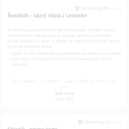
remaining 48
from 50
Švesťulík - bájný nápoj z Lavandie
Na farmě v Lavandii roste víc než jen levandule. V našich sadech
vznikl Švesťulík! Dětský punč ze švestek, jablíček a vánočního
koření. Dopřejte ho dětem a uvidíte, že budete mít co dělat, abyste
je pak od farmaření dostali.
Získáš 1x lahev Švesťulíku s poděkováním od autora hry v zásilce.
Jako bonus 1x vstupenka na skutečnou levandulovou farmu
Lavandia.
Reward delivery: on address, in a quarter after the Hithit project
end
EUR 12.39
(
CZK 300
)
remaining 3
from 20