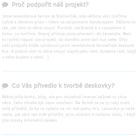
Proč podpořit náš projekt?
Jsme levandulová farma ze Staroviček, kde většinu věcí tvoříme
ručně a dáváme práci i lidem se zdravotním handicapem. Děláme to
tak, jak nám to dává smysl. Poctivě, udržitelně a s respektem k
tomu, co tvoříme. Stejný přístup jsme přenesli i do Lavandie. Není
to rychlý nápad, ale projekt, do kterého jsme dali kus sebe. Díky
vaší podpoře může vzniknout první levandulová farmářská desková
hra. A pokud vám to dává smysl stejně jako nám, budeme rádi, když
u toho budete s námi. :)
Co Vás přivedlo k tvorbě deskovky?
Někdo píše knihu, blog, ale pro skutečně imerzní zážitek to chce
něco, čeho chcete být sami součástí. Na farmě se za ty roky stalo
tolik příběhů, že by to vydalo na víc než jednu hru. Lavandia je naše
cesta, jak vám ten svět přiblížit, je to pozvání k našemu stolu, i když
jste stovky kilometrů daleko.