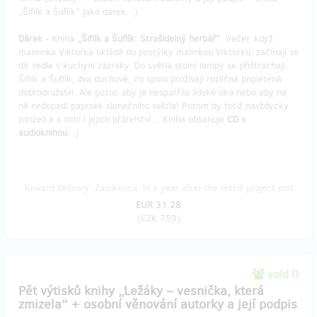
„Šiflík a Šuflík" jako dárek. :)
Dárek
- Kniha
„Šiflík a Šuflík: Strašidelný herbář"
. Večer, když
maminka Viktorka ukládá do postýlky malinkou Viktorku, začínají se
dít vedle v kuchyni zázraky. Do světla stolní lampy se přištrachají
Šiflík a Šuflík, dva duchové, co spolu prožívají rozličná popletená
dobrodružství. Ale pozor, aby je nespatřilo lidské oko nebo aby na
ně nedopadl paprsek slunečního světla! Potom by totiž navždycky
zmizeli a s nimi i jejich přátelství… Kniha obsahuje
CD s
audioknihou
. :)
Reward delivery: Zásilkovna, in a year after the Hithit project end
EUR 31.28
(
CZK 759
)
sold 0
Pět výtisků knihy „Ležáky – vesnička, která
zmizela“ + osobní věnování autorky a její podpis