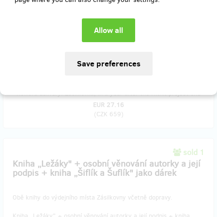
Dárek
- Kniha
„Hebtyl“
(od autora večerníčku Krysáci) seznamuje
dospělé čtenáře s tvorečkem, kterého si může vytvořit úplně každý
a jenž přebírá vlastnosti svého majitele. Díky němu tak poznáte
nejen skutečné pocity druhého člověka, ale také jeho smýšlení o
Vás. Prvního hebtyla všem ukáže jeden ze štamgastů v hluchyňské
hospůdce – a to se pak začnou dít věci! Poznejte hlavní aktéry
tohoto dechberoucího, neobvyklého příběhu!
Reward delivery: Zásilkovna, in a year after the Hithit project end
EUR 27.16
(
CZK 659
)
sold 1
Kniha „Ležáky" + osobní věnování autorky a její
podpis + kniha „Šiflík a Šuflík" jako dárek
Obě knihy do výdejního místa Zásilkovny včetně dopravy.
Kniha „Ležáky" + osobní věnování autorky a její podpis + kniha