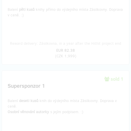
Balení
pěti kusů
knihy přímo do výdejního místa Zásilkovny. Doprava
v ceně. :)
Reward delivery: Zásilkovna, in a year after the Hithit project end
EUR 82.38
(
CZK 1,999
)
sold 1
Supersponzor 1
Balení
deseti kusů
knih do výdejního místa Zásilkovny. Doprava v
ceně.
Osobní věnování autorky
s jejím podpisem. :)