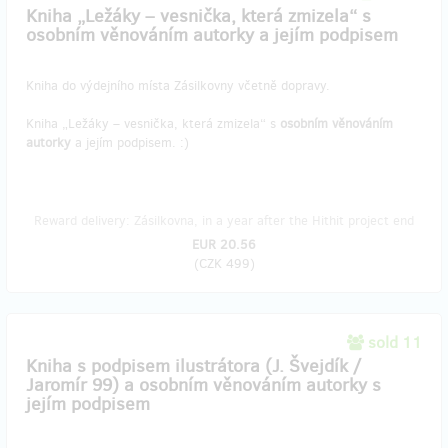
Kniha „Ležáky – vesnička, která zmizela“ s
osobním věnováním autorky a jejím podpisem
Kniha do výdejního místa Zásilkovny včetně dopravy.
Kniha „Ležáky – vesnička, která zmizela“ s
osobním věnováním
autorky
a jejím podpisem. :)
Reward delivery: Zásilkovna, in a year after the Hithit project end
EUR 20.56
(
CZK 499
)
sold 11
Kniha s podpisem ilustrátora (J. Švejdík /
Jaromír 99) a osobním věnováním autorky s
jejím podpisem