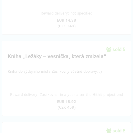
Reward delivery: not specified
EUR 14.38
(
CZK 349
)
sold 5
Kniha „Ležáky – vesnička, která zmizela“
Kniha do výdejního místa Zásilkovny včetně dopravy. :)
Reward delivery: Zásilkovna, in a year after the Hithit project end
EUR 18.92
(
CZK 459
)
sold 8