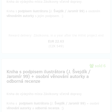
Kniha do výdejního místa Zásilkovny včetně dopravy.
Kniha s
podpisem ilustrátora (J. Švejdík / Jaromír 99)
a osobním
věnováním autorky
s jejím podpisem. :)
Reward delivery: Zásilkovna, in a year after the Hithit project end
EUR 22.63
(
CZK 549
)
sold 6
Kniha s podpisem ilustrátora (J. Švejdík /
Jaromír 99) + osobní věnování autorky a
odborná recenze
Kniha do výdejního místa Zásilkovny včetně dopravy.
Kniha s
podpisem ilustrátora (J. Švejdík / Jaromír 99)
+ osobní
věnování autorky
a
odborná recenze. :)