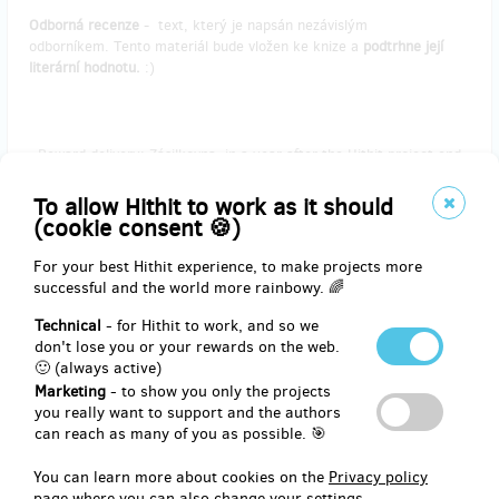
Odborná recenze
-
text, který je napsán nezávislým
odborníkem. Tento materiál bude vložen ke knize a
podtrhne její
literární hodnotu.
:)
Reward delivery: Zásilkovna, in a year after the Hithit project end
EUR 24.69
To allow Hithit to work as it should
(
CZK 599
)
(cookie consent 🍪)
For your best Hithit experience, to make projects more
successful and the world more rainbowy. 🌈
sold 1
Kniha „Ležáky“ + osobní věnování autorky a její
Technical
- for Hithit to work, and so we
podpis + kniha „Hebtyl“ jako dárek
don't lose you or your rewards on the web.
🙂 (always active)
Marketing
- to show you only the projects
Obě knihy do výdejního místa Zásilkovny včetně dopravy.
you really want to support and the authors
can reach as many of you as possible. 🎯
Kniha „Ležáky“ + osobní věnování autorky a její podpis + kniha
„Hebtyl“ jako dárek. :)
You can learn more about cookies on the
Privacy policy
page where you can also change your settings.