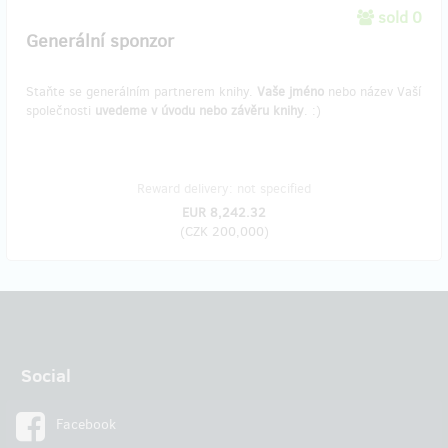
sold 0
Generální sponzor
Staňte se generálním partnerem knihy.
Vaše jméno
nebo název Vaší
společnosti
uvedeme v úvodu nebo závěru knihy
. :)
Reward delivery: not specified
EUR 8,242.32
(
CZK 200,000
)
Social
Facebook