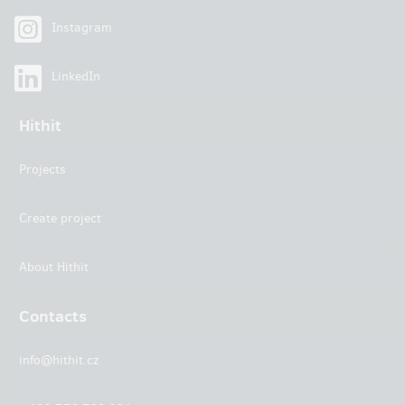
Instagram
LinkedIn
Hithit
Projects
Create project
About Hithit
Contacts
info@hithit.cz