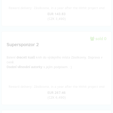
Reward delivery: Zásilkovna, in a year after the Hithit project end
EUR 143.83
(
CZK 3,490
)
sold 0
Supersponzor 2
Balení
dvaceti kusů
knih do výdejního místa Zásilkovny. Doprava v
ceně.
Osobní věnování autorky
s jejím podpisem. :)
Reward delivery: Zásilkovna, in a year after the Hithit project end
EUR 267.46
(
CZK 6,490
)