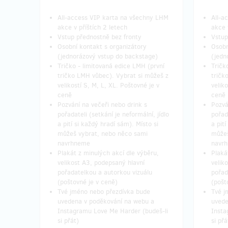
All-access VIP karta na všechny LHM
All-a
akce v příštích 2 letech
akce 
Vstup přednostně bez fronty
Vstup
Osobní kontakt s organizátory
Osobn
(jednorázový vstup do backstage)
(jedn
Tričko - limitovaná edice LMH (první
Tričk
tričko LMH vůbec). Vybrat si můžeš z
tričk
velikostí S, M, L, XL. Poštovné je v
velik
ceně
ceně
Pozvání na večeři nebo drink s
Pozvá
pořadateli (setkání je neformální, jídlo
pořada
a pití si každý hradí sám). Místo si
a pití
můžeš vybrat, nebo něco sami
můžeš
navrhneme
navr
Plakát z minulých akcí dle výběru,
Plaká
velikost A3, podepsaný hlavní
velik
pořadatelkou a autorkou vizuálu
pořad
(poštovné je v ceně)
(pošt
Tvé jméno nebo přezdívka bude
Tvé j
uvedena v poděkování na webu a
uvede
Instagramu Love Me Harder (budeš-li
Insta
si přát)
si přá