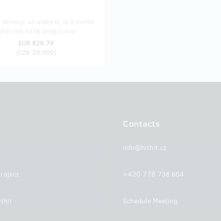
delivery: on address, in a month
after the Hithit project end
EUR 826.79
(
CZK 20,000
)
Contacts
info@hithit.cz
roject
+420 778 738 664
thit
Schedule Meeting