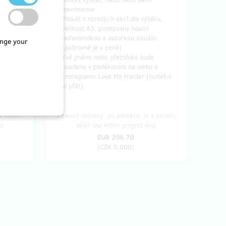
e
navrhneme
 a
Plakát z minulých akcí dle výběru,
udeš-li
velikost A3, podepsaný hlavní
pořadatelkou a autorkou vizuálu
nge your
(poštovné je v ceně)
Tvé jméno nebo přezdívka bude
uvedena v poděkování na webu a
Instagramu Love Me Harder (budeš-li
si přát)
 a month
Reward delivery: on address, in a month
d
after the Hithit project end
EUR 206.70
(
CZK 5,000
)