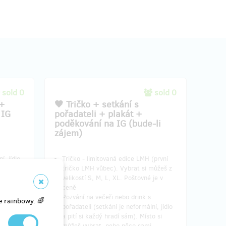
sold 0
sold 0
 +
🖤 Tričko + setkání s
 IG
pořadateli + plakát +
poděkování na IG (bude-li
zájem)
í, jídlo
Tričko - limitovaná edice LMH (první
o si
tričko LMH vůbec). Vybrat si můžeš z
velikostí S, M, L, XL. Poštovné je v
ceně
ěru,
Pozvání na večeři nebo drink s
e rainbowy. 🌈
pořadateli (setkání je neformální, jídlo
lu
a pití si každý hradí sám). Místo si
můžeš vybrat, nebo něco sami