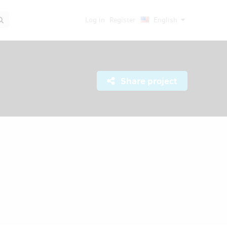
Log in
Register
English
Share project