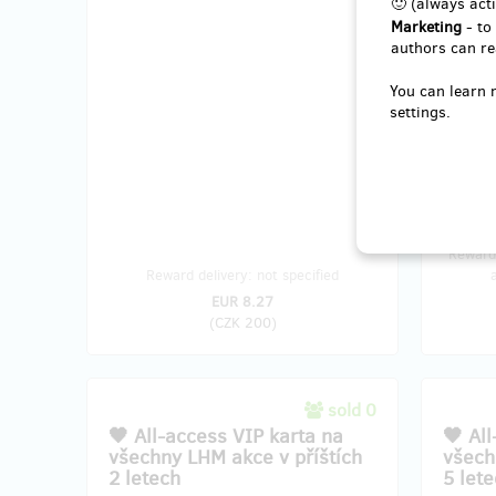
🙂 (always acti
Marketing
- to
authors can re
You can learn 
settings.
Reward 
Reward delivery: not specified
EUR 8.27
(
CZK 200
)
sold 0
​🖤 All-access VIP karta na
​🖤 Al
všechny LHM akce v příštích
všech
2 letech
5 lete