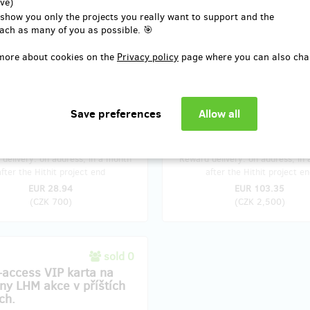
ve)
Tvé jméno nebo přezdívka bud
 show you only the projects you really want to support and the
uvedena v poděkování na webu
ach as many of you as possible. 🎯
Instagramu Love Me Harder (b
si přát)
more about cookies on the
Privacy policy
page where you can also cha
delivery: on address, in a month
Reward delivery: on address, in
after the Hithit project end
after the Hithit project en
EUR 28.94
EUR 103.35
(
CZK 700
)
(
CZK 2,500
)
sold 0
l-access VIP karta na
ny LHM akce v příštích
ch.