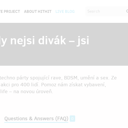
E PROJECT
ABOUT HITHIT
LIVE BLOG
 nejsi divák – jsi
echno párty spojující rave, BDSM, umění a sex. Ze
akci pro 400 lidí. Pomoz nám získat vybavení,
life – na novou úroveň.
Questions & Answers (FAQ)
0