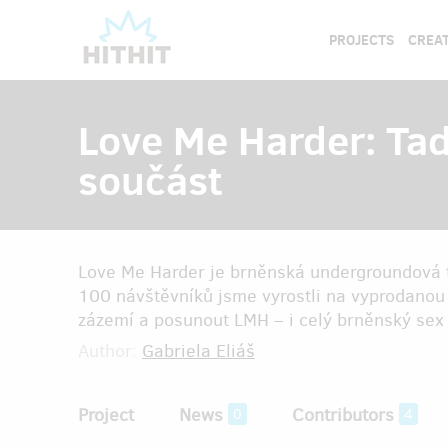
PROJECTS
CREAT
Love Me Harder: Tady
součást
Love Me Harder je brněnská undergroundová t
100 návštěvníků jsme vyrostli na vyprodanou 
zázemí a posunout LMH – i celý brněnský sex 
Author:
Gabriela Eliáš
Project
News
Contributors
0
4