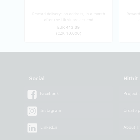
Reward delivery: on address, in a month
Reward 
after the Hithit project end
EUR 413.39
(
CZK 10,000
)
Social
Hithit
Facebook
Projects
Instagram
Create p
LinkedIn
About Hi