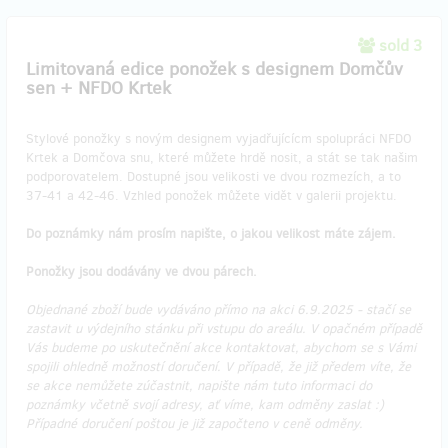
sold 3
Limitovaná edice ponožek s designem Domčův
sen + NFDO Krtek
Stylové ponožky s novým designem vyjadřujícícm spolupráci NFDO
Krtek a Domčova snu, které můžete hrdě nosit, a stát se tak našim
podporovatelem. Dostupné jsou velikosti ve dvou rozmezích, a to
37-41 a 42-46. Vzhled ponožek můžete vidět v galerii projektu.
Do poznámky nám prosím napište, o jakou velikost máte zájem.
Ponožky jsou dodávány ve dvou párech.
Objednané zboží bude vydáváno přímo na akci 6.9.2025 - stačí se
zastavit u výdejního stánku při vstupu do areálu. V opačném případě
Vás budeme po uskutečnění akce kontaktovat, abychom se s Vámi
spojili ohledně možností doručení. V případě, že již předem víte, že
se akce nemůžete zúčastnit, napište nám tuto informaci do
poznámky včetně svojí adresy, ať víme, kam odměny zaslat :)
Případné doručení poštou je již započteno v ceně odměny.