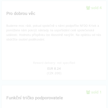
sold 4
Pro dobrou věc
Budeme moc rádi, pokud společně s námi podpoříte NFDO Krtek a
pomůžete nám pokrýt náklady na uspořádání celé společenské
události. Hodnotu příspěvku lze libovolně navýšit. Na oplátku od nás
obdržíte osobní poděkování.
Reward delivery: not specified
EUR 8.24
(
CZK 200
)
sold 1
Funkční tričko podporovatele