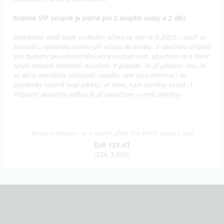
Rodinné VIP vstupné je platné pro 2 dospělé osoby a 2 děti.
Objednané zboží bude vydáváno přímo na akci 6.9.2025 - stačí se
zastavit u výdejního stánku při vstupu do areálu. V opačném případě
Vás budeme po uskutečnění akce kontaktovat, abychom se s Vámi
spojili ohledně možností doručení. V případě, že již předem víte, že
se akce nemůžete zúčastnit, napište nám tuto informaci do
poznámky včetně svojí adresy, ať víme, kam odměny zaslat :)
Případné doručení poštou je již započteno v ceně odměny.
Reward delivery: in a month after the Hithit project end
EUR 123.63
(
CZK 3,000
)