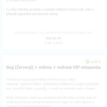
si drobné občerstvení.
I u této odměny prosíme o uvedení velikosti a barvy tak, jako v
případě objednání samostatné mikiny.
Reward delivery: in a month after the Hithit project end
EUR 55.64
(
CZK 1,350
)
sold 2
Bag (červený) + mikina + rodinná VIP vstupenka
Jedinečný bag podporovatele Domčova snu, který
obsahuje sportovní láhev, baseballovou kšiltovku s logem Domčova
snu, sluneční brýle a ponožky - to vše ve stylovém vaku s logem.
Navíc získáváte rodinnou vstupenku do VIP zóny turnaje, kde se
můžete potkat se známými osobnostmi nejen ze světa sportu a
nabídnout si drobné občerstvení.