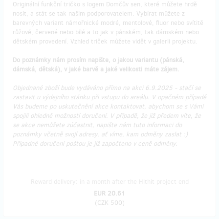
Originální funkční tričko s logem Domčův sen, které můžete hrdě
nosit, a stát se tak našim podporovatelem. Vybírat můžete z
barevných variant námořnické modré, mentolové, fluor nebo svítitě
růžové, červené nebo bílé a to jak v pánském, tak dámském nebo
dětském provedení. Vzhled triček můžete vidět v galerii projektu.
Do poznámky nám prosím napište, o jakou variantu (pánská,
dámská, dětská), v jaké barvě a jaké velikosti máte zájem.
Objednané zboží bude vydáváno přímo na akci 6.9.2025 - stačí se
zastavit u výdejního stánku při vstupu do areálu. V opačném případě
Vás budeme po uskutečnění akce kontaktovat, abychom se s Vámi
spojili ohledně možností doručení. V případě, že již předem víte, že
se akce nemůžete zúčastnit, napište nám tuto informaci do
poznámky včetně svojí adresy, ať víme, kam odměny zaslat :)
Případné doručení poštou je již započteno v ceně odměny.
Reward delivery: in a month after the Hithit project end
EUR 20.61
(
CZK 500
)