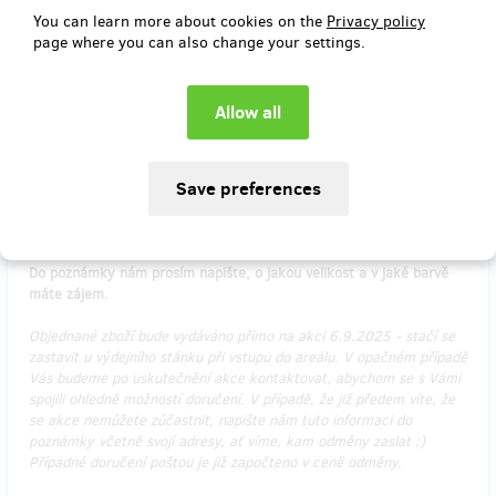
(
CZK 750
)
You can learn more about cookies on the
Privacy policy
page where you can also change your settings.
sold 7
Mikina
Stylová mikina v bílé, červené, růžové nebo černé variantě
opatřená decentím logem, která je vhodná i na běžné nošení.
Vzhled mikin můžete vidět v galerii projektu.
Do poznámky nám prosím napište, o jakou velikost a v jaké barvě
máte zájem.
Objednané zboží bude vydáváno přímo na akci 6.9.2025 - stačí se
zastavit u výdejního stánku při vstupu do areálu. V opačném případě
Vás budeme po uskutečnění akce kontaktovat, abychom se s Vámi
spojili ohledně možností doručení. V případě, že již předem víte, že
se akce nemůžete zúčastnit, napište nám tuto informaci do
poznámky včetně svojí adresy, ať víme, kam odměny zaslat :)
Případné doručení poštou je již započteno v ceně odměny.