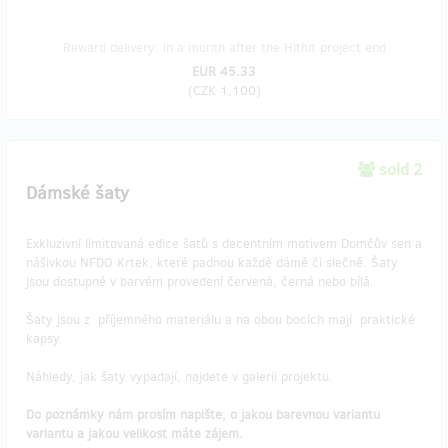
Reward delivery: in a month after the Hithit project end
EUR 45.33
(
CZK 1,100
)
sold 2
Dámské šaty
Exkluzivní limitovaná edice šatů s decentním motivem Domčův sen a
nášivkou NFDO Krtek, které padnou každé dámě či slečně. Šaty
jsou dostupné v barvém provedení červená, černá nebo bílá.
Šaty jsou z příjemného materiálu a na obou bocích mají praktické
kapsy.
Náhledy, jak šaty vypadají, najdete v galerii projektu.
Do poznámky nám prosím napište, o jakou barevnou variantu
variantu a jakou velikost máte zájem.