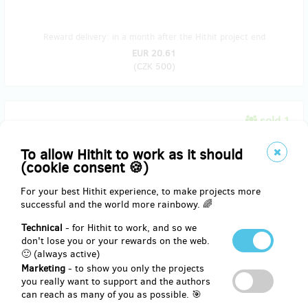
Reward delivery: in a month after the Hithit project end
EUR 20.61
(
CZK 500
)
sold 1
Funkční tričko + vstup do VIP zóny
To allow Hithit to work as it should
(cookie consent 🍪)
Originální funkční tričko Domčův sen společně s exkluzivní
vstupenkou do VIP zóny turnaje, kde můžete potkat známé
For your best Hithit experience, to make projects more
osobnosti a nabídnout si drobné občerstvení.
successful and the world more rainbowy. 🌈
I u této odměny prosíme o uvedení varianty, velikosti a barvy tak,
Technical
- for Hithit to work, and so we
jako v případě objednání samostatnéhoho funkčního trička.
don't lose you or your rewards on the web.
🙂 (always active)
Marketing
- to show you only the projects
you really want to support and the authors
Reward delivery: in a month after the Hithit project end
can reach as many of you as possible. 🎯
EUR 30.91