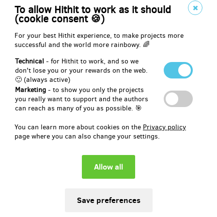
EUR 21.43
To allow Hithit to work as it should
(
CZK 520
)
(cookie consent 🍪)
For your best Hithit experience, to make projects more
successful and the world more rainbowy. 🌈
remaining 10
from 11
Technical
- for Hithit to work, and so we
Mandaly velké
don't lose you or your rewards on the web.
🙂 (always active)
Marketing
- to show you only the projects
Mandaly velké 30x30cm akvarel, tuš
you really want to support and the authors
can reach as many of you as possible. 🎯
Osobní výběr v ateliéru, ev.poštou
You can learn more about cookies on the
Privacy policy
page where you can also change your settings.
Reward delivery: not specified
EUR 28.85
(
CZK 700
)
remaining 1
from 1