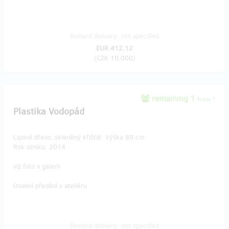
Reward delivery: not specified
EUR 412.12
(
CZK 10,000
)
remaining 1
from 1
Plastika Vodopád
Lipové dřevo, skleněný křišťál. Výška 80 cm
Rok vzniku: 2014
viz.foto v galerii
Osobní předání v ateliéru
Reward delivery: not specified