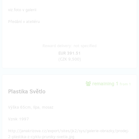
viz.foto v galerii
Předání v ateliéru
Reward delivery: not specified
EUR 391.51
(
CZK 9,500
)
remaining 1
from 1
Plastika Světlo
Výška 65cm, lípa, mosaz
Vznik 1997
http://janakrizova.cz/export/sites/jk2/sys/galerie-obrazky/prodej-
2-plastika-z-cyklu-pruniky-svetla.jpg