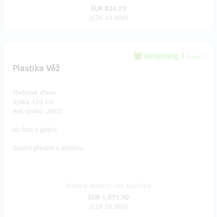
EUR 824.23
(
CZK 20,000
)
remaining 1
from 1
Plastika Věž
Třešňové dřevo.
Výška 120 cm
Rok vzniku: 2002
viz.foto v galerii
Osobní předání v ateliéru
Reward delivery: not specified
EUR 1,071.50
(
CZK 26,000
)