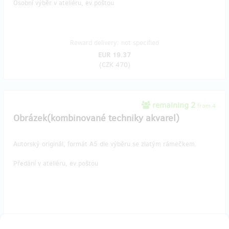
Osobní výběr v ateliéru, ev.poštou
Reward delivery: not specified
EUR 19.37
(
CZK 470
)
remaining 2
from 4
Obrázek(kombinované techniky akvarel)
Autorský originál, formát A5 dle výběru se zlatým rámečkem.
Předání v ateliéru, ev.poštou
Reward delivery: not specified