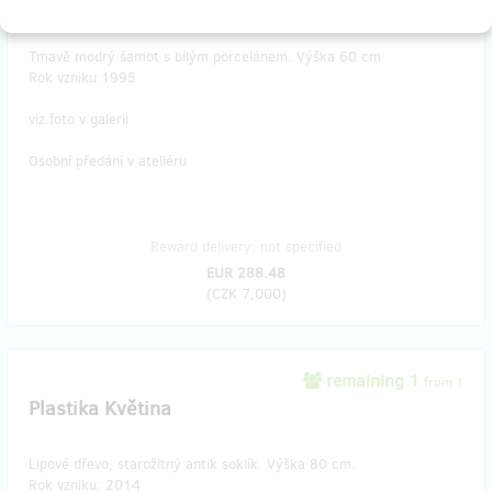
Plastika Hvězda
Tmavě modrý šamot s bílým porcelánem. Výška 60 cm
Rok vzniku 1995
viz.foto v galerii
Osobní předání v ateliéru
Reward delivery: not specified
EUR 288.48
(
CZK 7,000
)
remaining 1
from 1
Plastika Květina
Lipové dřevo, starožitný antik soklík. Výška 80 cm.
Rok vzniku: 2014