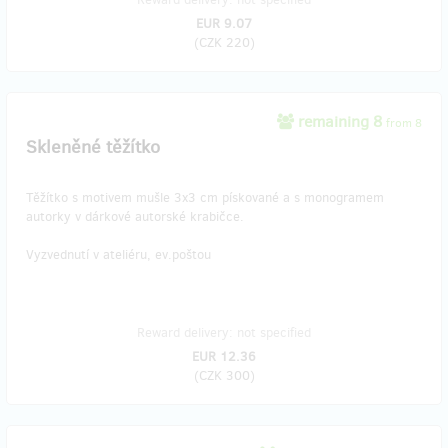
EUR 9.07
(
CZK 220
)
remaining 8
from 8
Skleněné těžítko
Těžítko s motivem mušle 3x3 cm pískované a s monogramem
autorky v dárkové autorské krabičce.
Vyzvednutí v ateliéru, ev.poštou
Reward delivery: not specified
EUR 12.36
(
CZK 300
)