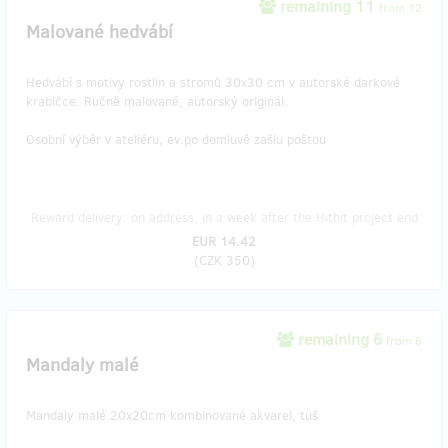
remaining 11
from 12
Malované hedvábí
Hedvábí s motivy rostlin a stromů 30x30 cm v autorské darkové
krabičce. Ručně malované, autorský originál.
Osobní výběr v ateliéru, ev.po domluvě zašlu poštou
Reward delivery: on address, in a week after the Hithit project end
EUR 14.42
(
CZK 350
)
remaining 6
from 6
Mandaly malé
Mandaly malé 20x20cm kombinované akvarel, tuš