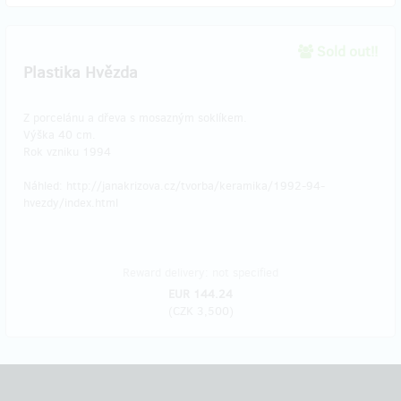
Sold out!!
Plastika Hvězda
Z porcelánu a dřeva s mosazným soklíkem.
Výška 40 cm.
Rok vzniku 1994
Náhled: http://janakrizova.cz/tvorba/keramika/1992-94-
hvezdy/index.html
Reward delivery: not specified
EUR 144.24
(
CZK 3,500
)