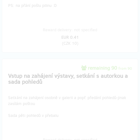
PS: na přání pošlu pilinu :D
Reward delivery: not specified
EUR 0.41
(
CZK 10
)
remaining 90
from 90
Vstup na zahájení výstavy, setkání s autorkou a
sada pohledů
Setkání na zahájení osobně v galerii a popř. předání pohledů-jinak
zasílám poštou
Sada pěti pohledů v přebalu
Reward delivery: not specified