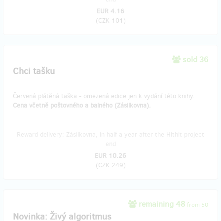
EUR 4.16
(
CZK 101
)
sold 36
Chci tašku
Červená plátěná taška - omezená edice jen k vydání této knihy.
Cena včetně poštovného a balného (Zásilkovna).
Reward delivery: Zásilkovna, in half a year after the Hithit project
end
EUR 10.26
(
CZK 249
)
remaining 48
from 50
Novinka: Živý algoritmus