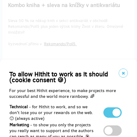
Kombo kniha + sleva na knížky v antikvariátu
Sleva 50 % na nákup knih v sekci antikvariát v obchodě
Rekomando/Polí5 plus jeden výtisk knihy Život v éteru. Omezené
množství!
Vyzvednutí přímo v
Rekomando/Polí5.
Reward delivery: in half a year after the Hithit project end
To allow Hithit to work as it should
EUR 31.28
(cookie consent 🍪)
(
CZK 759
)
For your best Hithit experience, to make projects more
successful and the world more rainbowy. 🌈
sold 159
Technical
- for Hithit to work, and so we
Chci knihu - pošlete mi ji (Zásilkovna)!
don't lose you or your rewards on the web.
🙂 (always active)
Marketing
- to show you only the projects
Kniha Život v éteru, zaslání do Zásilkovny,
cena včetně poštovného
you really want to support and the authors
a balného.
can reach as many of you as possible. 🎯