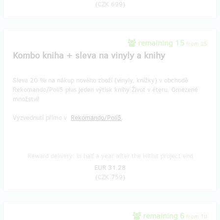
(
CZK 699
)
remaining 15
from 25
Kombo kniha + sleva na vinyly a knihy
Sleva 20 % na nákup nového zboží (vinyly, knížky) v obchodě
Rekomando/Polí5 plus jeden výtisk knihy Život v éteru. Omezené
množství!
Vyzvednutí přímo v
Rekomando/Polí5
.
Reward delivery: in half a year after the Hithit project end
EUR 31.28
(
CZK 759
)
remaining 6
from 10