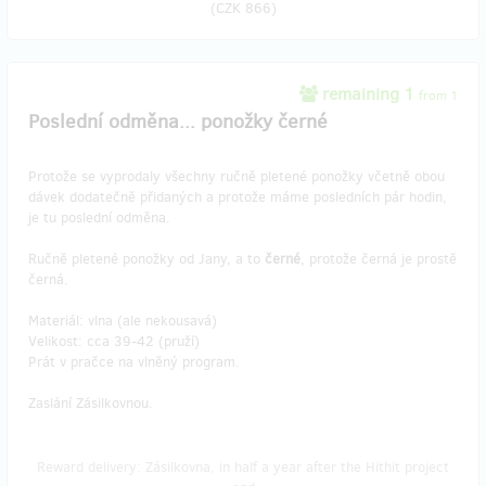
(
CZK 866
)
remaining 1
from 1
Poslední odměna... ponožky černé
Protože se vyprodaly všechny ručně pletené ponožky včetně obou
dávek dodatečně přidaných a protože máme posledních pár hodin,
je tu poslední odměna.
Ručně pletené ponožky od Jany, a to
černé
, protože černá je prostě
černá.
Materiál: vlna (ale nekousavá)
Velikost: cca 39-42 (pruží)
Prát v pračce na vlněný program.
Zaslání Zásilkovnou.
Reward delivery: Zásilkovna, in half a year after the Hithit project