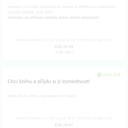
Konvolut 5 hrníčků vlastnoručně rozbitých Zdeňkem Lichnovským
(nahoře naťuklé, jinak drží).
Vzhledem ke křehosti odměny nutno osobní vyzvednutí.
Reward delivery: in half a year after the Hithit project end
EUR 24.69
(
CZK 599
)
sold 224
Chci knihu a přijdu si ji vyzvednout!
Kniha Život v éteru, vyzvednutí na Praze 1.
Reward delivery: in half a year after the Hithit project end
EUR 28.81