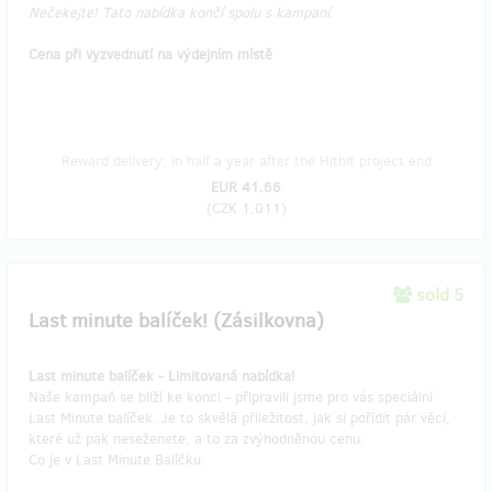
Nečekejte! Tato nabídka končí spolu s kampaní.
Cena při vyzvednutí na výdejním místě
Reward delivery: in half a year after the Hithit project end
EUR 41.66
(
CZK 1,011
)
sold 5
Last minute balíček! (Zásilkovna)
Last minute balíček - Limitovaná nabídka!
Naše kampaň se blíží ke konci - připravili jsme pro vás speciální
Last Minute balíček. Je to skvělá příležitost, jak si pořídit pár věcí,
které už pak neseženete, a to za zvýhodněnou cenu:
Co je v Last Minute Balíčku: