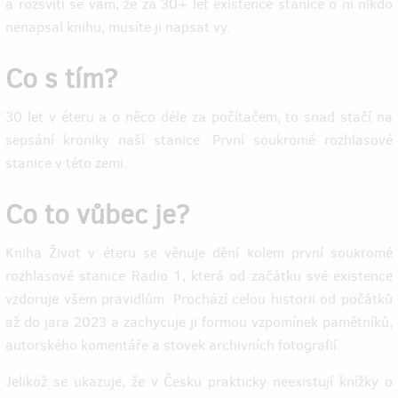
a rozsvítí se vám, že za 30+ let existence stanice o ní nikdo
nenapsal knihu, musíte ji napsat vy.
Co s tím?
30 let v éteru a o něco déle za počítačem, to snad stačí na
sepsání kroniky naší stanice. První soukromé rozhlasové
stanice v této zemi.
Co to vůbec je?
Kniha Život v éteru se věnuje dění kolem první soukromé
rozhlasové stanice Radio 1, která od začátku své existence
vzdoruje všem pravidlům. Prochází celou historii od počátků
až do jara 2023 a zachycuje ji formou vzpomínek pamětníků,
autorského komentáře a stovek archivních fotografií.
Jelikož se ukazuje, že v Česku prakticky neexistují knížky o