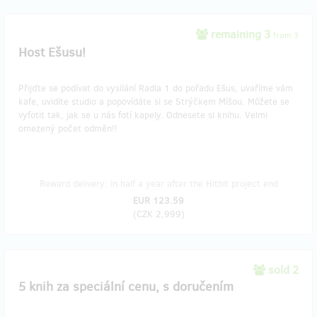
remaining 3
from 3
Host Ešusu!
Přijďte se podívat do vysílání Radia 1 do pořadu Ešus, uvaříme vám
kafe, uvidíte studio a popovídáte si se Strýčkem Míšou. Můžete se
vyfotit tak, jak se u nás fotí kapely. Odnesete si knihu. Velmi
omezený počet odměn!!
Reward delivery: in half a year after the Hithit project end
EUR 123.59
(
CZK 2,999
)
sold 2
5 knih za speciální cenu, s doručením