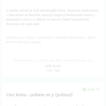
V teplém počasí se hodí odlehčenější četba. Rozverná česká poezie
s ilustracemi od Renčína, klasický anglický Wodehousův humor i
pojednání o smíchu a zábavě od nestora české humoristické
literatury vás bude bavit.
Všechny sety budou k vyzvednutí v obchodě Rekomando, z jehož
antikvariátu byly vybrány.
Reward delivery: in half a year after the Hithit project end
EUR 32.93
(
CZK 799
)
sold 16
Chci knihu - pošlete mi ji (poštou)!