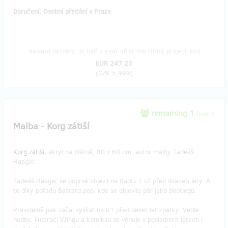
Doručení: Osobní předání v Praze.
Reward delivery: in half a year after the Hithit project end
EUR 247.23
(
CZK 5,999
)
remaining 1
from 1
Malba - Korg zátiší
Korg zátiší,
akryl na plátně, 80 x 60 cm, autor malby Tadeáš
Haager.
Tadeáš Haager se poprvé objevil na Radiu 1 už před dvaceti lety. A
to díky pořadu Bastard pop, kde se objevilo pár jeho bootlegů.
Pravidelně pak začal vysílat na R1 před deset let zpátky. Vedle
hudby, ilustrací VJingu a komiksů se věnuje v posledních letech i