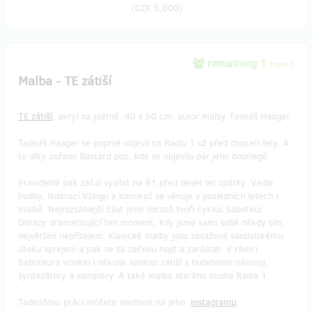
(
CZK 5,000
)
remaining 1
from 1
Malba - TE zátiší
TE zátiší
, akryl na plátně, 40 x 50 cm, autor malby Tadeáš Haager.
Tadeáš Haager se poprvé objevil na Radiu 1 už před dvaceti lety. A
to díky pořadu Bastard pop, kde se objevilo pár jeho bootlegů.
Pravidelně pak začal vysílat na R1 před deset let zpátky. Vedle
hudby, ilustrací VJingu a komiksů se věnuje v posledních letech i
malbě. Nejrozsáhlejší část jeho obrazů tvoří cyklus Saboteur.
Obrazy dramatizující ten moment, kdy jsme sami sobě někdy tím
největším nepřítelem. Klasické malby jsou zasažené vandalskému
útoku sprejem a pak se za začnou hojit a zarůstat. V rámci
Saboteura vzniklo i několik vanitas zátiší s hudebními nástroji,
syntezátory a samplery. A také malba starého studia Radia 1.
Tadeášovu práci můžete sledovat na jeho
instagramu
.