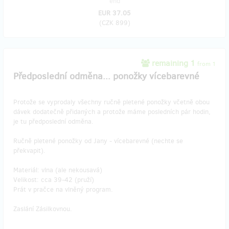
end
EUR 37.05
(
CZK 899
)
remaining 1
from 1
Předposlední odměna... ponožky vícebarevné
Protože se vyprodaly všechny ručně pletené ponožky včetně obou
dávek dodatečně přidaných a protože máme posledních pár hodin,
je tu předposlední odměna.
Ručně pletené ponožky od Jany - vícebarevné (nechte se
překvapit).
Materiál: vlna (ale nekousavá)
Velikost: cca 39-42 (pruží)
Prát v pračce na vlněný program.
Zaslání Zásilkovnou.