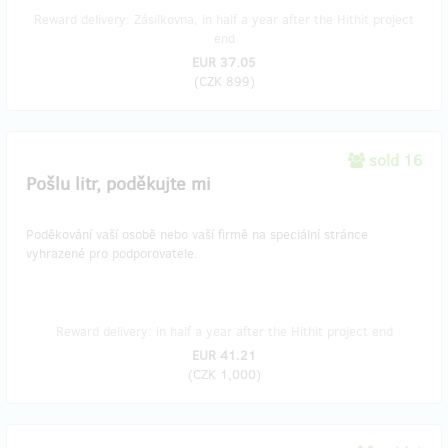
Reward delivery: Zásilkovna, in half a year after the Hithit project
end
EUR 37.05
(
CZK 899
)
sold 16
Pošlu litr, poděkujte mi
Poděkování vaší osobě nebo vaší firmě na speciální stránce
vyhrazené pro podporovatele.
Reward delivery: in half a year after the Hithit project end
EUR 41.21
(
CZK 1,000
)