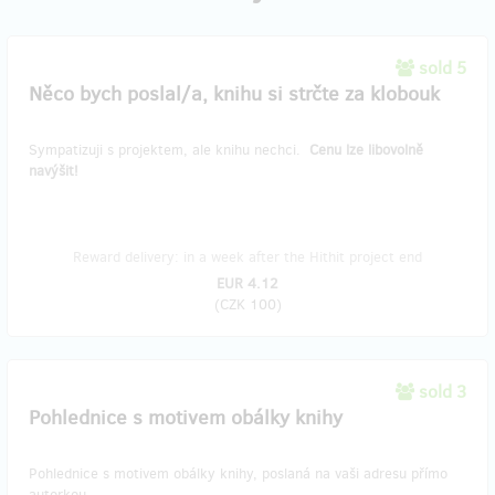
sold 5
Něco bych poslal/a, knihu si strčte za klobouk
Sympatizuji s projektem, ale knihu nechci.
Cenu lze libovolně
navýšit!
Reward delivery: in a week after the Hithit project end
EUR 4.12
(
CZK 100
)
sold 3
Pohlednice s motivem obálky knihy
Pohlednice s motivem obálky knihy, poslaná na vaši adresu přímo
autorkou.