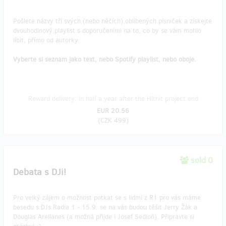
Pošlete názvy tří svých (nebo něčích) oblíbených písniček a získejte
dvouhodinový playlist s doporučeními na to, co by se vám mohlo
líbit, přímo od autorky.
Vyberte si seznam jako text, nebo Spotify playlist, nebo oboje.
Reward delivery: in half a year after the Hithit project end
EUR 20.56
(
CZK 499
)
sold 0
Debata s DJi!
Pro velký zájem o možnost potkat se s lidmi z R1 pro vás máme
besedu s DJs Radia 1 - 15.9. se na vás budou těšit Jerry Žák a
Douglas Arellanes (a možná přijde i Josef Sedloň). Připravte si