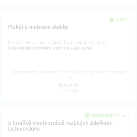
sold 1
Plakát s motivem obálky
Plakát s motivem obálky knihy Život v éteru, formát A1.
Cena včetně poštovného a balného (Zásilkovna).
Reward delivery: Zásilkovna, in half a year after the Hithit project
end
EUR 20.65
(
CZK 501
)
remaining 1
from 1
​5 hrníčků vlastnoručně rozbitých Zdeňkem
Lichnovským