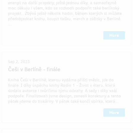
energii na další projekty, ještě jednou díky, a samozřejmě
moc děkuju i všem, kdo se rozhodli podpořit také berlínský
projekt. Zbývá ještě několik hodin, během kterých si můžete
předobjednat knihu, koupit tašku, merch a zážitky v Berlíně.
…
More
Sep 2, 2025
Češi v Berlíně - finále
Kniha Češi v Berlíně, kterou vydáme příští měsíc, jde do
finále. I díky úspěchu knihy Radio 1 - Život v éteru, která
dodala autorce i tvůrčímu týmu odvahy. A tedy i díky vaší
podpoře. Finalizovali jsme design, zanesli korektury a tento
pátek jdeme do tiskárny. V pátek také končí sbírka, která…
More