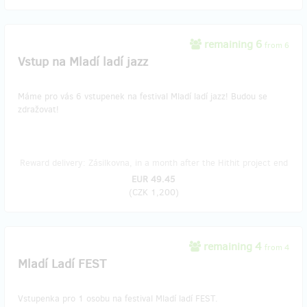
remaining 6
from 6
Vstup na Mladí ladí jazz
Máme pro vás 6 vstupenek na festival Mladí ladí jazz! Budou se
zdražovat!
Reward delivery: Zásilkovna, in a month after the Hithit project end
EUR 49.45
(
CZK 1,200
)
remaining 4
from 4
Mladí Ladí FEST
Vstupenka pro 1 osobu na festival Mladí ladí FEST.