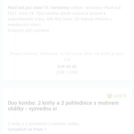
Mladí ladí jazz oslaví 15. narozeniny
velkým festivalem Mladí ladí
FEST, který 28. října nabídne výkvět současné jazzové a
experimentální scény. Alfa Mist,Yarah i DJ Kamaal Williams v
Holešovické tržnici.
Omezený počt odměn!e
Reward delivery: Zásilkovna, in half a year after the Hithit project
end
EUR 49.45
(
CZK 1,200
)
sold 6
Duo kombo: 2 knihy a 2 pohlednice s motivem
obálky - vyzvednu si
2 knihy a 2 pohlednice s motivem obálky.
Vyzvednutí na Praze 1.