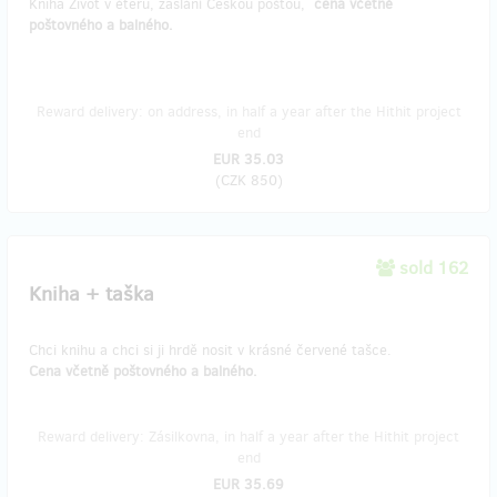
Kniha Život v éteru, zaslání Českou poštou,
cena včetně
poštovného a balného.
Reward delivery: on address, in half a year after the Hithit project
end
EUR 35.03
(
CZK 850
)
sold 162
Kniha + taška
Chci knihu a chci si ji hrdě nosit v krásné červené tašce.
Cena včetně poštovného a balného.
Reward delivery: Zásilkovna, in half a year after the Hithit project
end
EUR 35.69