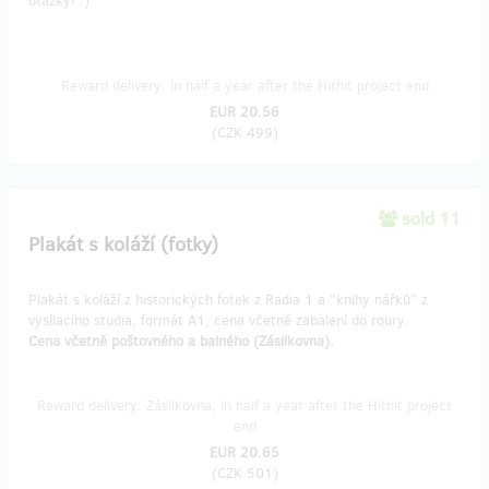
otázky! :)
Reward delivery: in half a year after the Hithit project end
EUR 20.56
(
CZK 499
)
sold 11
Plakát s koláží (fotky)
Plakát s koláží z historických fotek z Radia 1 a "knihy nářků" z
vysílacího studia, formát A1, cena včetně zabalení do roury.
Cena včetně poštovného a balného (Zásilkovna).
Reward delivery: Zásilkovna, in half a year after the Hithit project
end
EUR 20.65
(
CZK 501
)