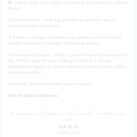
📚 1 výtisk knihy Život v éteru - Ponořte se do fascinujících příběhů
Radia 1
✉️ Dvě pohlednice - hrdě si je píchněte na nástěnku, nebo je
pošlete rádiovým nadšencům.
🔖 Záložka - udržujte si přehled o svém pokroku ve čtení (není k
dostání nikde jinde! A nebude), případně se ovívejte.
Personalizovaný playlist - Užijte si speciálně vybraný playlist jen pro
vás: Pošlete názvy tří svých oblíbených písniček a získejte
dvouhodinový playlist na Spotify nebo jako textový seznam - přímo
od autorky knížky)
Nečekejte! Tato nabídka končí spolu s kampaní.
Cena při zaslání Zásilkovnou
Reward delivery: Zásilkovna, in half a year after the Hithit project
end
EUR 45.79
(
CZK 1,111
)