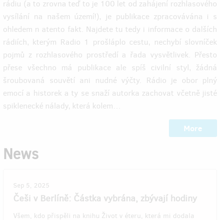
rádiu (a to zrovna teď to je 100 let od zahájení rozhlasového
vysílání na našem území!), je publikace zpracovávána i s
ohledem n atento fakt. Najdete tu tedy i informace o dalších
rádiích, kterým Radio 1 prošláplo cestu, nechybí slovníček
pojmů z rozhlasového prostředí a řada vysvětlivek. Přesto
přese všechno má publikace ale spíš civilní styl, žádná
šroubovaná souvětí ani nudné výčty. Rádio je obor plný
emocí a historek a ty se snaží autorka zachovat včetně jisté
spiklenecké nálady, která kolem…
More
News
Sep 5, 2025
Češi v Berlíně: Částka vybrána, zbývají hodiny
Všem, kdo přispěli na knihu Život v éteru, která mi dodala