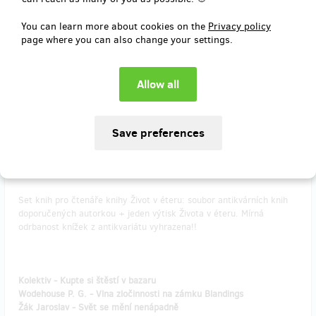
You can learn more about cookies on the
Privacy policy
Reward delivery: Zásilkovna, in half a year after the Hithit project
page where you can also change your settings.
end
EUR 32.93
(
CZK 799
)
remaining 1
from 1
KNIŽNÍ SET 7 - HUMOR
Set knih pro čtenáře knihy Život v éteru: soubor antikvárních knih
doporučených autorkou + jeden výtisk Života v éteru. Mírná
odrbanost knížek z antikvariátu vyhrazena!!
Kolektiv - Kupte si štěstí v bazaru
Wodehouse P. G. - Vlna zločinnosti na zámku Blandings
Žák Jaroslav - Svět se mění nenápadně