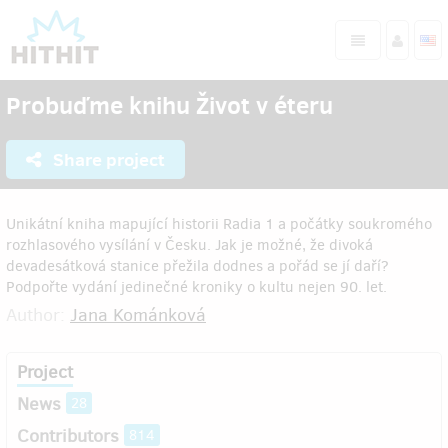
Probuďme knihu Život v éteru
Share project
Unikátní kniha mapující historii Radia 1 a počátky soukromého
rozhlasového vysílání v Česku. Jak je možné, že divoká
devadesátková stanice přežila dodnes a pořád se jí daří?
Podpořte vydání jedinečné kroniky o kultu nejen 90. let.
Author:
Jana Kománková
Project
News
28
Contributors
814