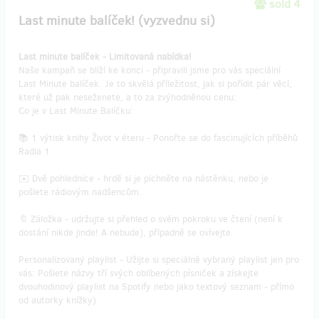
sold 4
Last minute balíček! (vyzvednu si)
Last minute balíček - Limitovaná nabídka!
Naše kampaň se blíží ke konci - připravili jsme pro vás speciální
Last Minute balíček. Je to skvělá příležitost, jak si pořídit pár věcí,
které už pak neseženete, a to za zvýhodněnou cenu:
Co je v Last Minute Balíčku:
📚 1 výtisk knihy Život v éteru - Ponořte se do fascinujících příběhů
Radia 1
✉️ Dvě pohlednice - hrdě si je píchněte na nástěnku, nebo je
pošlete rádiovým nadšencům.
🔖 Záložka - udržujte si přehled o svém pokroku ve čtení (není k
dostání nikde jinde! A nebude), případně se ovívejte.
Personalizovaný playlist - Užijte si speciálně vybraný playlist jen pro
vás: Pošlete názvy tří svých oblíbených písniček a získejte
dvouhodinový playlist na Spotify nebo jako textový seznam - přímo
od autorky knížky)