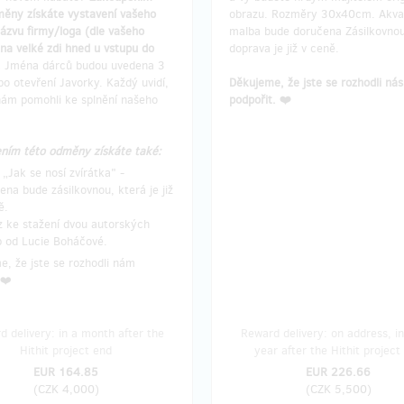
měny získáte vystavení vašeho
obrazu. Rozměry 30x40cm. Akva
ázvu firmy/loga (dle vašeho
malba bude doručena Zásilkovnou
na velké zdi hned u vstupu do
doprava je již v ceně.
.
Jména dárců budou uvedena 3
o otevření Javorky. Každý uvidí,
Děkujeme, že jste se rozhodli nás
 nám pomohli ke splnění našeho
podpořit. ❤️
ním této odměny získáte také:
 „Jak se nosí zvírátka" -
ena bude zásilkovnou, která je již
ě.
 ke stažení dvou autorských
 od Lucie Boháčové.
, že jste se rozhodli nám
 ❤️
 delivery: in a month after the
Reward delivery: on address, in
Hithit project end
year after the Hithit project
EUR 164.85
EUR 226.66
(
CZK 4,000
)
(
CZK 5,500
)