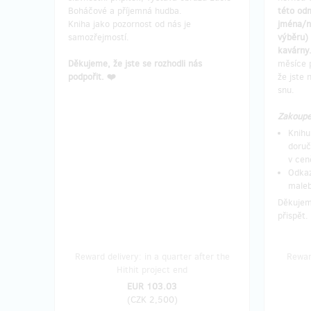
Boháčové a příjemná hudba.
této od
Kniha jako pozornost od nás je
jména/n
samozřejmostí.
výběru) 
kavárny
Děkujeme, že jste se rozhodli nás
měsíce p
podpořit. ❤️
že jste
snu.
Zakoupe
Knihu
doruč
v cen
Odkaz
maleb
Děkujeme
přispět.
Reward delivery: in a quarter after the
Reward
Hithit project end
EUR 103.03
(
CZK 2,500
)