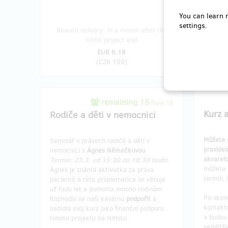
You can learn 
settings.
Reward delivery: in a month after the
Reward 
Hithit project end
EUR 6.18
(
CZK 150
)
remaining 15
from 15
Kurz 
Rodiče a děti v nemocnici
Můžete 
Seminář o právech rodičů a dětí v
pravidel
nemocnici s
Ágnes Němečkovou
.
akvarel
Termin: 23.3. od 15:30 do 18:30 hodin.
můžete 
Ágnes je známá aktivistka za práva
termín,
pacientů a této problematice se věnuje
už řadu let a pomohla mnoho rodinám.
Po skon
Rozhodla se naši kavárnu
podpořit
a
kontakt
nabídla svůj kurz jako finanční podporu
a budou 
tohoto projektu na Hithitu.
nejbližš