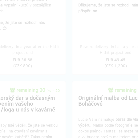
a vypsání kurzů v pozdějších
Děkujeme, že jste se rozhodli ná
ch.
přispět. ❤️
, že jste se rozhodli nás
. 😊
elivery: in a year after the Hithit
Reward delivery: in half a year a
project end
Hithit project end
EUR 36.68
EUR 49.45
(
CZK 890
)
(
CZK 1,200
)
remaining 20
remaining
from 20
orský dar s dočasným
Originální malba od Luc
vením vašeho
Boháčové
/loga u nás v kavárně
Lucie Vám namaluje
obraz dle vl
aby lidé věděli, že jste se velkou
výběru
. Malba podle fotografie n
díleli na otevření kavárny s
cokoli jiného? Fantazii se meze n
v novém kabátě?
Zakoupením
a vy budete hrdým majitelem orig