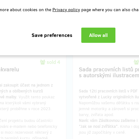
more about cookies on the
Privacy policy
page where you can also cha
delivery: Zásilkovna, in a month
Reward delivery: in half a year a
after the Hithit project end
Hithit project end
EUR 13.19
EUR 16.48
(
CZK 320
)
(
CZK 400
)
sold 4
akvarelu
Sada pracovních listů pr
s autorskými ilustracem
si zakoupit účast na jednom z
ných a oblíbených kurzů
Sada 12ti pracovních listů v PDF
ové malby.
Využít tento poukaz
vytvořené z Lucky originálních ilu
na kterýkoli vámi vybraný
Napomůžou vašemu děťátku s ro
 který proběhne v roce 2023.
jemné motoriky a zároveň si proc
barvy, zvířata apod.
čení projektu budou účastníci
Navíc vám Zásilkovnou zašleme i 
ováni e-mailem nebo telefonicky
"Jak se nosí zvířátka".
Kniha i do
si moci rezervovat některý z
jsou již započítány v ceně.
ích termínů kurzu, případně