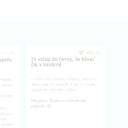
3
sold 22
from 50
2x vstup do herny, 3x káva/
spolu
čaj v kavárně
V rámci této odměny můžete Javorku s
h kurzů
dětmi dvakrát navštívit a dát si 3 teplé
 potrvá
nápoje dle vlastního výběru.
 můžete
Děkujeme, že jste se rozhodli nás
podpořit. 😊
ení s
mou pro
cita
z povede