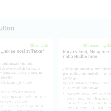
ution
sold 25
remaining 3
 „Jak se nosí zvířátka"
Kurz cvičení, Malujeme 
nebo Hudba hrou
á pohádková kniha plná
ch akvarelových ilustrací, s
Získejte poukaz na 4 lekce našic
m příběhem, který si získá ❤️
pro rodiče a nejmenší děti.
Lekce
 čtenáře.
20-30 min.
Zásilkovnou již v ceně.
Vybírat můžete z těchto kurzů a
je i libovolně kombinovat:
 dne se mývalce narodilo
Malujeme spolu
- První seznám
. Mývalka byla štěstím bez sebe,
výtvarným uměním hravou for
la problém co si počít
děti od 1 roku. Maximální kapa
kem, zatímco potřebuje hledat
lekce 10 rodičů +10 dětí. Kur
u potravu. Potkala medvědy a