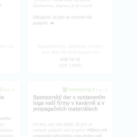
m
Zásilkovnou, doprava je již v ceně.
Děkujeme, že jste se rozhodli nás
podpořit. ❤️
fter the
Reward delivery: Zásilkovna, in half a
year after the Hithit project end
EUR 74.18
(
CZK 1,800
)
 5
remaining 4
from 6
from 5
ie
Sponzorský dar s vystavením
loga vaší firmy v kavárně a v
propagačních materiálech
astního
ebo
Chcete, aby lidé věděli, že jste se
ekladou
rozhodli podpořit náš projekt?
Můžete mít
inálního
vystavené vaše jméno nebo jméno vaší