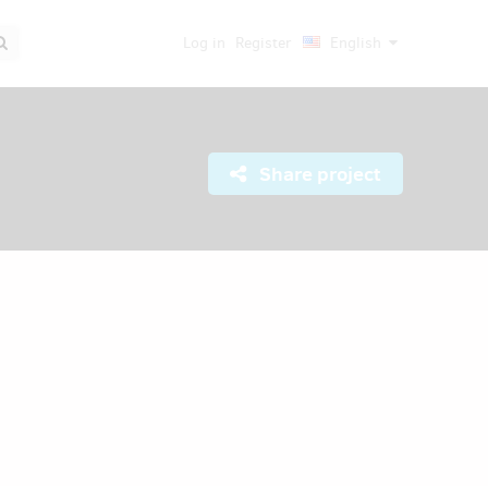
Log in
Register
English
Share project