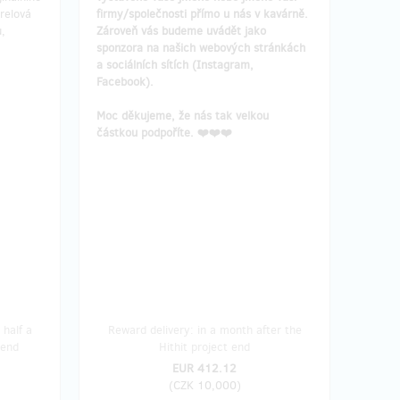
relová
firmy/společnosti přímo u nás v kavárně.
,
Zároveň vás budeme uvádět jako
sponzora na našich webových stránkách
a sociálních sítích (Instagram,
Facebook).
Moc děkujeme, že nás tak velkou
částkou podpoříte. ❤️❤️❤️
 half a
Reward delivery: in a month after the
 end
Hithit project end
EUR 412.12
(
CZK 10,000
)