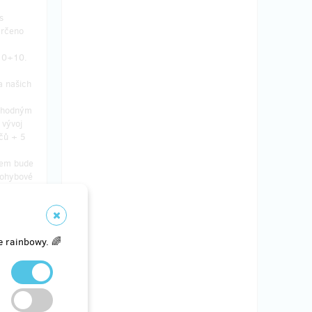
s
Určeno
 10+10.
a našich
 vhodným
 vývoj
ičů + 5
lem bude
 pohybové
lého
a chůzi
ek.
ede
e rainbowy. 🌈
urzů.
dměny a