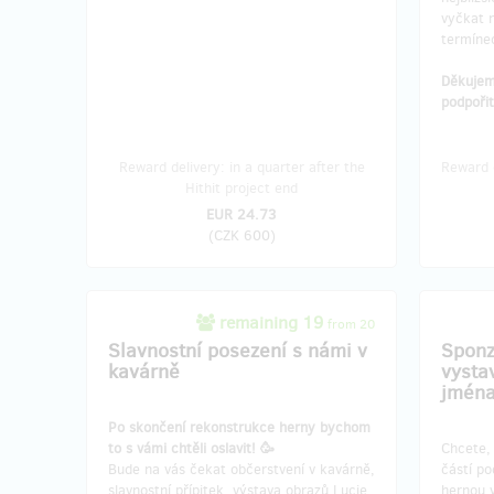
vyčkat n
termíne
Děkujeme
podpořit
Reward delivery: in a quarter after the
Reward d
Hithit project end
EUR 24.73
(
CZK 600
)
remaining 19
from 20
Slavnostní posezení s námi v
Sponz
kavárně
vysta
jména
Po skončení rekonstrukce herny bychom
to s vámi chtěli oslavit! 🥳
Chcete, 
Bude na vás čekat občerstvení v kavárně,
částí po
slavnostní přípitek, výstava obrazů Lucie
hernou 