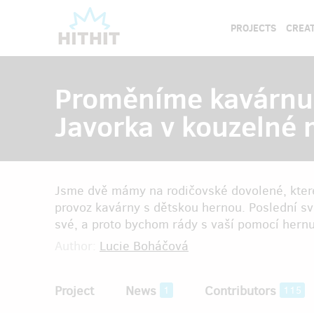
PROJECTS
CREAT
Proměníme kavárnu
Javorka v kouzelné 
Jsme dvě mámy na rodičovské dovolené, které
provoz kavárny s dětskou hernou. Poslední své
své, a proto bychom rády s vaší pomocí hernu
Author:
Lucie Boháčová
Project
News
Contributors
1
115