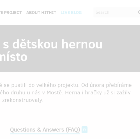
E PROJECT
ABOUT HITHIT
LIVE BLOG
 s dětskou hernou
místo
 se pustili do velkého projektu. Od února přebíráme
ho druhu u nás v Mostě. Herna i hračky už si zažily
 zrekonstruovaly.
Questions & Answers (FAQ)
0