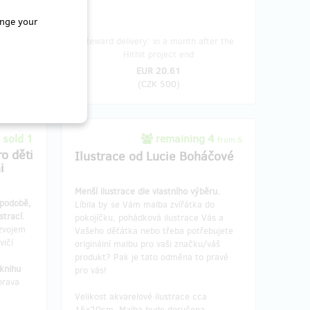
nge your
fter the
Reward delivery: in a month after the
Hithit project end
EUR 20.61
(
CZK 500
)
sold 1
remaining 4
from 5
o děti
Ilustrace od Lucie Boháčové
i
Menší ilustrace dle vlastního výběru.
 podobě,
Líbila by se Vám malba zvířátka do
strací.
pokojíčku, pohádková ilustrace Vás a
zvojem
Vašeho děťátka nebo třeba potřebujete
vičí
originální malbu pro vaši značku/váš
produkt? Pak je tato odměna to pravé
knihu
pro vás!
prava
Velikost akvarelové ilustrace cca
15x20cm. Malba bude doručena