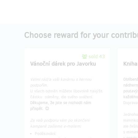
Choose reward for your contrib
sold 43
Vánoční dárek pro Javorku
Kniha
Velmi rád/a vaši kavárnu s hernou
Oblíben
podpořím.
nádherný
U všech odměn můžete libovolně navýšit
poutavý
částku odměny, dle svého uvážení.
každého
Děkujeme, že jste se rozhodli nám
Doprava 
přispět. 😊
Jednoho
Za vaši podporu vám po skončení
miminko
kampaně zašleme e-mailem:
ale řeši
s mimin
Poděkování.
v potok