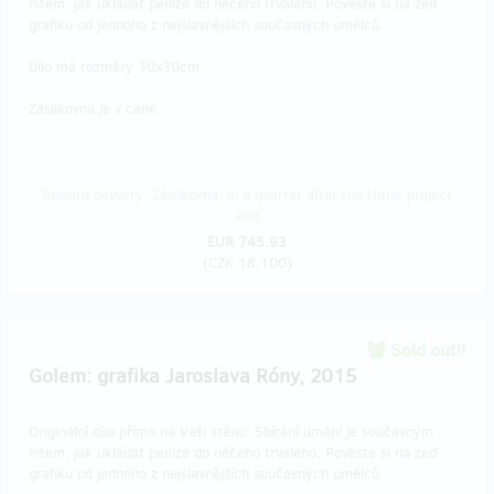
hitem, jak ukládat peníze do něčeho trvalého. Pověste si na zeď
grafiku od jednoho z nejslavnějších současných umělců.
Dílo má rozměry 30x30cm.
Zásilkovna je v ceně.
Reward delivery: Zásilkovna, in a quarter after the Hithit project
end
EUR 745.93
(
CZK 18,100
)
Sold out!!
Golem: grafika Jaroslava Róny, 2015
Originální dílo přímo na Vaši stěnu. Sbírání umění je současným
hitem, jak ukládat peníze do něčeho trvalého. Pověste si na zeď
grafiku od jednoho z nejslavnějších současných umělců.