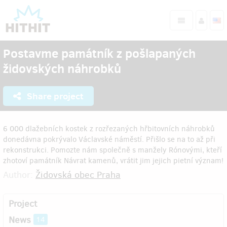
Postavme památník z pošlapaných
židovských náhrobků
Share project
6 000 dlažebních kostek z rozřezaných hřbitovních náhrobků
donedávna pokrývalo Václavské náměstí. Přišlo se na to až při
rekonstrukci. Pomozte nám společně s manžely Rónovými, kteří
zhotoví památník Návrat kamenů, vrátit jim jejich pietní význam!
Author:
Židovská obec Praha
Project
News
14