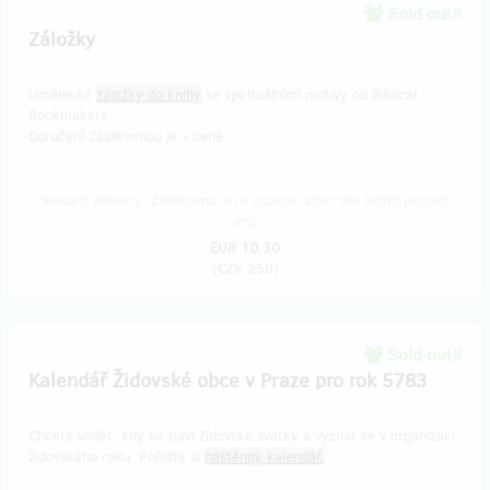
Sold out!!
Záložky
Umělecké
záložky do knihy
se spirituálními motivy od Biblical
Bookmakers.
Doručení Zásilkovnou je v ceně.
Reward delivery: Zásilkovna, in a quarter after the Hithit project
end
EUR 10.30
(
CZK 250
)
Sold out!!
Kalendář Židovské obce v Praze pro rok 5783
Chcete vědět, kdy se slaví židovské svátky a vyznat se v organizaci
židovského roku. Pořiďte si
nástěnný kalendář.