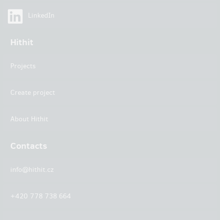
LinkedIn
Hithit
Projects
Create project
About Hithit
Contacts
info@hithit.cz
+420 778 738 664