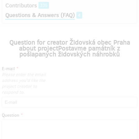
Contributors
335
Questions & Answers (FAQ)
4
Question for creator Židovská obec Praha
about projectPostavme památník z
pošlapaných židovských náhrobků
E-mail
Please enter the email
address you'd like the
project creator to
respond to.
Question