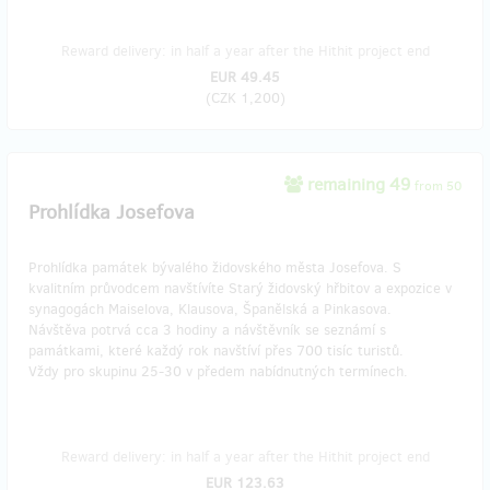
Reward delivery: in half a year after the Hithit project end
EUR 49.45
(
CZK 1,200
)
remaining 49
from 50
Prohlídka Josefova
Prohlídka památek bývalého židovského města Josefova. S
kvalitním průvodcem navštívíte Starý židovský hřbitov a expozice v
synagogách Maiselova, Klausova, Španělská a Pinkasova.
Návštěva potrvá cca 3 hodiny a návštěvník se seznámí s
památkami, které každý rok navštíví přes 700 tisíc turistů.
Vždy pro skupinu 25-30 v předem nabídnutných termínech.
Reward delivery: in half a year after the Hithit project end
EUR 123.63