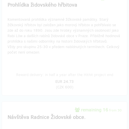
Prohlídka židovského hřbitova
Komentovaná prohlídka významné žižkovské památky. Starý
žižkovský hřbitov byl založen jako morový hřbitov a pohřbívalo se
zde až do roku 1890. Jsou zde hrobky významných osobností jako
Rabi Löw a dalších rabínů židovské obce v Praze. Přibližně hodinová
prohlídka s našimi odborníky na historii židovských hřbitovů.
Vždy pro skupinu 25-30 v předem nabídnutých termínech. Celkový
počet není omezen.
Reward delivery: in half a year after the Hithit project end
EUR 24.73
(
CZK 600
)
remaining 16
from 30
Návštěva Radnice Židovské obce.