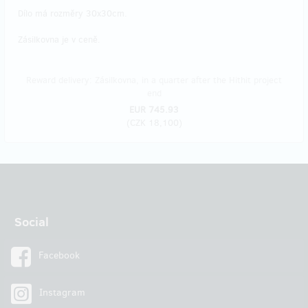
Dílo má rozměry 30x30cm.
Zásilkovna je v ceně.
Reward delivery: Zásilkovna, in a quarter after the Hithit project
end
EUR 745.93
(
CZK 18,100
)
Social
Facebook
Instagram