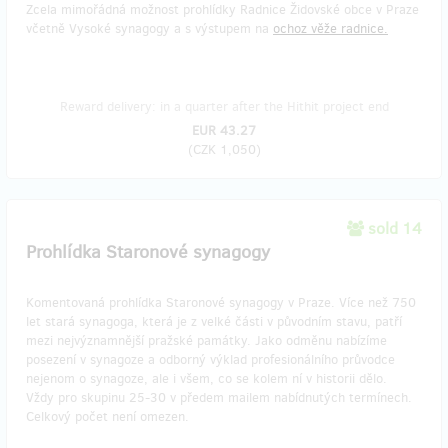
Zcela mimořádná možnost prohlídky Radnice Židovské obce v Praze
včetně Vysoké synagogy a s výstupem na
ochoz věže radnice.
Reward delivery: in a quarter after the Hithit project end
EUR 43.27
(
CZK 1,050
)
sold 14
Prohlídka Staronové synagogy
Komentovaná prohlídka Staronové synagogy v Praze. Více než 750
let stará synagoga, která je z velké části v původním stavu, patří
mezi nejvýznamnější pražské památky. Jako odměnu nabízíme
posezení v synagoze a odborný výklad profesionálního průvodce
nejenom o synagoze, ale i všem, co se kolem ní v historii dělo.
Vždy pro skupinu 25-30 v předem mailem nabídnutých termínech.
Celkový počet není omezen.