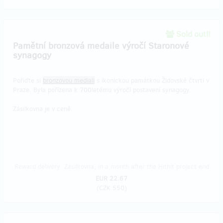
Sold out!!
Pamětní bronzová medaile výročí Staronové
synagogy
Pořiďte si
bronzovou mediali
s ikonickou památkou Židovské čtvrti v
Praze. Byla pořízena k 700letému výročí postavení synagogy.
Zásilkovna je v ceně.
Reward delivery: Zásilkovna, in a month after the Hithit project end
EUR 22.67
(
CZK 550
)