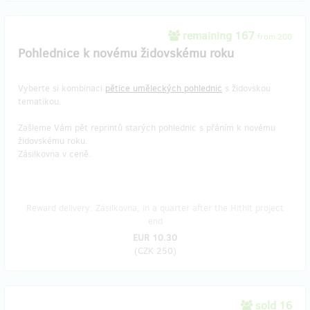
remaining 167
from 200
Pohlednice k novému židovskému roku
Vyberte si kombinaci
pětice uměleckých pohlednic
s židovskou
tematikou.
Zašleme Vám pět reprintů starých pohlednic s přáním k novému
židovskému roku.
Zásilkovna v ceně.
Reward delivery: Zásilkovna, in a quarter after the Hithit project
end
EUR 10.30
(
CZK 250
)
sold 16