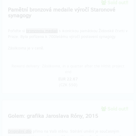
Sold out!!
Pamětní bronzová medaile výročí Staronové
synagogy
Pořiďte si
bronzovou mediali
s ikonickou památkou Židovské čtvrti v
Praze. Byla pořízena k 700letému výročí postavení synagogy.
Zásilkovna je v ceně.
Reward delivery: Zásilkovna, in a quarter after the Hithit project
end
EUR 22.67
(
CZK 550
)
Sold out!!
Golem: grafika Jaroslava Róny, 2015
Originální dílo
přímo na Vaši stěnu. Sbírání umění je současným