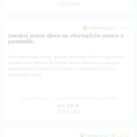
(
CZK 3,000
)
remaining 5
from 20
Uvedení jména dárce na informačním panelu u
památníku
Vaše jméno bude navždy vepsáno mezi donory přímo u památníku
na židovském hřbitově na Žižkově. Návrh informační a pamětní
desky budeme konzultovat s autorem v návaznosti na počtu
významných dárců.
Reward delivery: in a year after the Hithit project end
EUR 206.06
(
CZK 5,000
)
remaining 19
from 20