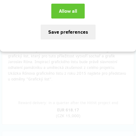
Slavnostní odhalení památníku dne 7. září 2022 bude významnou
společenskou akcí, na kterou pozveme zástupce Magistrátu, Prahy
3, Židovského muzea a samozřejmě novináře, kteří se o toto
znepokojivé téma v minulosti zajímali. Následné posezení s manželi
Rónovými bude jistě velice příjemné. Zahájení se uskuteční v rámci
Dnů Žižkovského kulturního dědictví a s podporou Městské části
Praha 3. Pohoštění i hudba budou součástí!
Hosté, kteří si vyberou tuto odměnu, dostanou navíc originální
grafický list, který pro tuto příležitost vytvoří sochař a grafik
Jaroslav Róna. Inspirací grafického listu bude právě slavnostní
odhalení památníku a umělecká zkušenost z celého projektu.
Ukázka Rónova grafického listu z roku 2015 najdete pro představu
u odměny "Grafický list".
Reward delivery: in a quarter after the Hithit project end
EUR 618.17
(
CZK 15,000
)