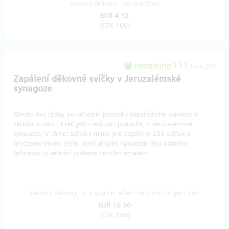
Reward delivery: not specified
EUR 4.12
(
CZK 100
)
remaining 111
from 200
Zapálení děkovné svíčky v Jeruzalémské
synagoze
Zhruba dva týdny po odhalení pomníku uspořádáme slavnostní
setkání s dárci, kteří jeho realizaci podpořili, v Jeruzalémské
synagoze. V rámci setkání mimo jiné zapálíme 200 svíček a
přečteme jména těch, kteří přispěli nákupem této odměny.
Informaci o setkání zašleme darcům emailem.
Reward delivery: in a quarter after the Hithit project end
EUR 10.30
(
CZK 250
)