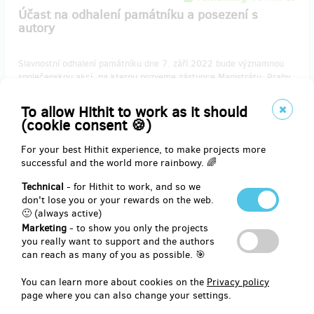
Účast na odhalení památníku a posezení s
autory
Slavnostní odhalení památníku dne 7. září 2022 bude významnou
společenskou akcí, na kterou pozveme zástupce Magistrátu, Prahy
3, Židovského muzea a samozřejmě novináře, kteří se o toto
znepokojivé téma v minulosti zajímali. Následné posezení s manželi
To allow Hithit to work as it should
Rónovými bude jistě velice příjemné. Zahájení se uskuteční v rámci
(cookie consent 🍪)
Dnů Žižkovského kulturního dědictví a s podporou Městské části
Praha 3. Pohoštění i hudba budou součástí!
For your best Hithit experience, to make projects more
successful and the world more rainbowy. 🌈
Technical
- for Hithit to work, and so we
Reward delivery: in a quarter after the Hithit project end
don't lose you or your rewards on the web.
🙂 (always active)
EUR 329.69
Marketing
- to show you only the projects
(
CZK 8,000
)
you really want to support and the authors
can reach as many of you as possible. 🎯
You can learn more about cookies on the
Privacy policy
remaining 6
from 10
page where you can also change your settings.
Účast na odhalení památníku a grafický list