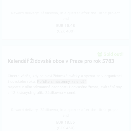
Reward delivery: Zásilkovna, in a quarter after the Hithit project
end
EUR 16.48
(
CZK 400
)
Sold out!!
Kalendář Židovské obce v Praze pro rok 5783
Chcete vědět, kdy se slaví židovské svátky a vyznat se v organizaci
židovského roku.
Pořiďte si nástěnný kalendář.
Najdete v něm významné osobnosti židovského života, sváteční dny
a 12 krásných grafik. Zásilkovna v ceně.
Reward delivery: Zásilkovna, in a quarter after the Hithit project
end
EUR 18.55
(
CZK 450
)