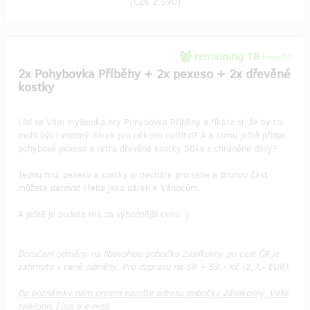
(
CZK 2,590
)
remaining 18
from 20
2x Pohybovka Příběhy + 2x pexeso + 2x dřevěné
kostky
Líbí se Vám myšlenka hry Pohybovka Příběhy a říkáte si, že by to
mohl být i vhodný dárek pro někoho dalšího? A k tomu ještě přidat
pohybové pexeso a retro dřevěné kostky 50ks z chráněné dílny?
Jednu hru, pexeso a kostky si necháte pro sebe a druhou část
můžete darovat třeba jako dárek k Vánocům.
A ještě je budete mít za výhodnější cenu :)
Doručení odměny na libovolnou pobočku Zásilkovny po celé ČR je
zahrnuto v ceně odměny. Pro dopravu na SR + 69,- Kč (2,7,- EUR).
Do poznámky nám prosím napište adresu pobočky Zásilkovny, Vaše
telefonní číslo a e-mail.