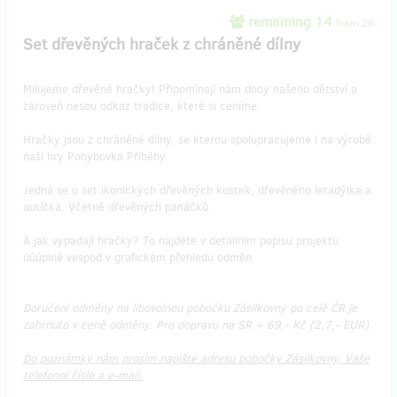
remaining 14
from 20
Set dřevěných hraček z chráněné dílny
Milujeme dřevěné hračky! Připomínají nám doby našeho dětství a
zároveň nesou odkaz tradice, které si ceníme.
Hračky jsou z chráněné dílny, se kterou spolupracujeme i na výrobě
naší hry Pohybovka Příběhy.
Jedná se o set ikonických dřevěných kostek, dřevěného letadýlka a
autíčka. Včetně dřevěných panáčků.
A jak vypadají hračky? To najdete v detailním popisu projektu
úúúplně vespod v grafickém přehledu odměn.
Doručení odměny na libovolnou pobočku Zásilkovny po celé ČR je
zahrnuto v ceně odměny. Pro dopravu na SR + 69,- Kč (2,7,- EUR).
Do poznámky nám prosím napište adresu pobočky Zásilkovny, Vaše
telefonní číslo a e-mail.