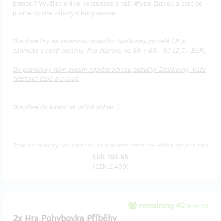
pomoci? Využijte online konzultace s naší #fyzio Zuzkou a poté se
pusťte do víru zábavy s Pohybovkou.
Doručení hry na libovolnou pobočku Zásilkovny po celé ČR je
zahrnuto v ceně odměny. Pro dopravu na SR + 69,- Kč (2,7,- EUR).
Do poznámky nám prosím napište adresu pobočky Zásilkovny, Vaše
telefonní číslo a e-mail.
Doručení do Vánoc se určitě stihne :)
Reward delivery: on address, in a month after the Hithit project end
EUR 102.85
(
CZK 2,490
)
remaining 42
from 50
2x Hra Pohybovka Příběhy