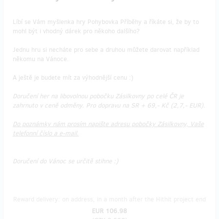
Líbí se Vám myšlenka hry Pohybovka Příběhy a říkáte si, že by to
mohl být i vhodný dárek pro někoho dalšího?
Jednu hru si necháte pro sebe a druhou můžete darovat například
někomu na Vánoce.
A ještě je budete mít za výhodnější cenu :)
Doručení her na libovolnou pobočku Zásilkovny po celé ČR je
zahrnuto v ceně odměny. Pro dopravu na SR + 69,- Kč (2,7,- EUR).
Do poznámky nám prosím napište adresu pobočky Zásilkovny, Vaše
telefonní číslo a e-mail.
Doručení do Vánoc se určitě stihne :)
Reward delivery: on address, in a month after the Hithit project end
EUR 106.98