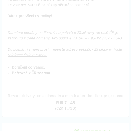
1x voucher 500 Kč na nákup dětského oblečení
Dárek pro všechny rodiny!
Doručení odměny na libovolnou pobočku Zásilkovny po celé ČR je
zahrnuto v ceně odměny. Pro dopravu na SR + 69,- Kč (2,7,- EUR).
Do poznámky nám prosím napište adresu pobočky Zásilkovny, Vaše
telefonní číslo a e-mail.
Doručení do Vánoc.
Poštovné v ČR zdarma.
Reward delivery: on address, in a month after the Hithit project end
EUR 71.46
(
CZK 1,730
)