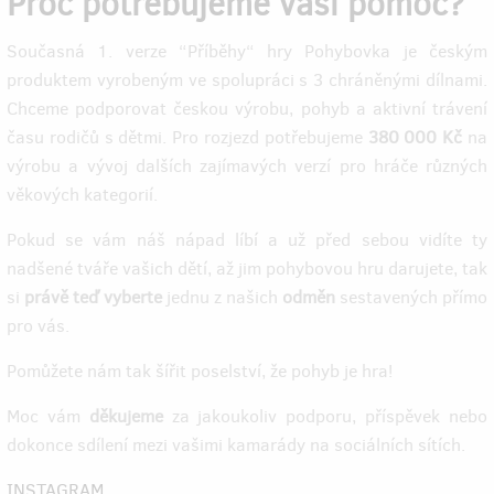
Proč potřebujeme vaši pomoc?
Současná 1. verze “Příběhy“ hry Pohybovka je českým
produktem vyrobeným ve spolupráci s 3 chráněnými dílnami.
Chceme podporovat českou výrobu, pohyb a aktivní trávení
času rodičů s dětmi. Pro rozjezd potřebujeme
380 000 Kč
na
výrobu a vývoj dalších zajímavých verzí pro hráče různých
věkových kategorií.
Pokud se vám náš nápad líbí a už před sebou vidíte ty
nadšené tváře vašich dětí, až jim pohybovou hru darujete, tak
si
právě teď
vyberte
jednu z našich
odměn
sestavených přímo
pro vás.
Pomůžete nám tak šířit poselství, že pohyb je hra!
Moc vám
děkujeme
za jakoukoliv podporu, příspěvek nebo
dokonce sdílení mezi vašimi kamarády na sociálních sítích.
INSTAGRAM