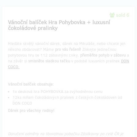
sold 6
Vánoční balíček Hra Pohybovka + luxusní
čokoládové pralinky
Hledáte skvělý vánoční dárek, dárek na Mikuláše, nebo chcete jen
někoho obdarovat? Máme
pro vás řešení!
Získejte jedinečnou
pohybovou hru se 112 zábavnými cviky,
přeměňte pohyb v zábavu
a
na závěr si
smlsněte sladkou tečku
v podobě luxusních pralinek
DON
COCO.
Vánoční balíček obsahuje:
1x desková hra POHYBOVKA za zvýhodněnou cenu
12ks mňam čokoládových pralinek z českých čokoládoven od
DON COCO
Dárek pro všechny rodiny!
Doručení odměny na libovolnou pobočku Zásilkovny po celé ČR je