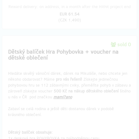
Reward delivery: on address, in a month after the Hithit project end
EUR 61.54
(
CZK 1,490
)
sold 0
Dětský balíček Hra Pohybovka + voucher na
dětské oblečení
Hledáte skvělý vánoční dárek, dárek na Mikuláše, nebo chcete jen
někoho obdarovat? Máme
pro vás řešení!
Získejte jedinečnou
pohybovou hru se 112 zábavnými cviky, přeměňte pohyb v zábavu a
zároveň získejte voucher
500 Kč na nákup dětského oblečení
šitého
u nás v ČR pod značkou
mami?ano
Zabaví se celá rodina a ještě děti dostanou dárek v podobě
krásného oblečení.
Dětský balíček obsahuje:
1x desková hra POHYBOVKA za zvýhodněnou cenu