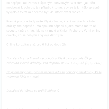
co nejlépe. Jak zamezit špatným pohybovým vzorcům, jak děti
motivovat k pohybu, jak přispět k tomu, aby se jejich tělo správně
vyvíjelo a zkrátka chceme být víc informovaní rodiče."
Přesně proto je tady naše #fyzio Zuzka, která na všechny tyto
otázky zná odpověď, má spoustu nápadů a jako máma má také
spoustu tipů a triků, jak na ty malé uličníky. Probere s Vámi online
cokoliv, co se pohybu a vývoje dětí týká.
Online konzultace až pro 6 lidí po dobu 2h.
Doručení hry na libovolnou pobočku Zásilkovny po celé ČR je
zahrnuto v ceně odměny. Pro dopravu na SR + 69,- Kč (2,7,- EUR).
Do poznámky nám prosím napište adresu pobočky Zásilkovny, Vaše
telefonní číslo a e-mail.
Doručení do Vánoc se určitě stihne :)