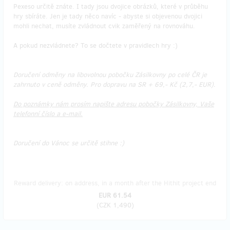
Pexeso určitě znáte. I tady jsou dvojice obrázků, které v průběhu
hry sbíráte. Jen je tady něco navíc - abyste si objevenou dvojici
mohli nechat, musíte zvládnout cvik zaměřený na rovnováhu.
A pokud nezvládnete? To se dočtete v pravidlech hry :)
Doručení odměny na libovolnou pobočku Zásilkovny po celé ČR je
zahrnuto v ceně odměny. Pro dopravu na SR + 69,- Kč (2,7,- EUR).
Do poznámky nám prosím napište adresu pobočky Zásilkovny, Vaše
telefonní číslo a e-mail.
Doručení do Vánoc se určitě stihne :)
Reward delivery: on address, in a month after the Hithit project end
EUR 61.54
(
CZK 1,490
)