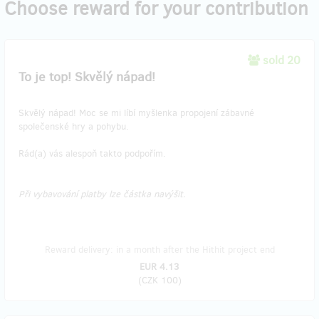
Choose reward for your contribution
sold 20
To je top! Skvělý nápad!
Skvělý nápad! Moc se mi líbí myšlenka propojení zábavné
společenské hry a pohybu.
Rád(a) vás alespoň takto podpořím.
Při vybavování platby lze částka navýšit.
Reward delivery: in a month after the Hithit project end
EUR 4.13
(
CZK 100
)