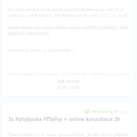
Doručení odměny na libovolnou pobočku Zásilkovny po celé ČR je
zahrnuto v ceně odměny. Pro dopravu na SR + 69,- Kč (2,7,- EUR).
Do poznámky nám prosím napište adresu pobočky Zásilkovny, Vaše
telefonní číslo a e-mail.
Doručení do Vánoc se určitě stihne :)
Reward delivery: on address, in a month after the Hithit project end
EUR 161.92
(
CZK 3,920
)
remaining 4
from 5
3x Pohybovka Příběhy + online konzultace 2h
"Cheme vědět víc! A máme spoustu otázek, jak děti na hru připravit