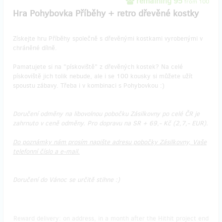
remaining 95
from 100
Hra Pohybovka Příběhy + retro dřevěné kostky
Získejte hru Příběhy společně s dřevěnými kostkami vyrobenými v
chráněné dílně.
Pamatujete si na "pískoviště" z dřevěných kostek? Na celé
pískoviště jich tolik nebude, ale i se 100 kousky si můžete užít
spoustu zábavy. Třeba i v kombinaci s Pohybovkou :)
Doručení odměny na libovolnou pobočku Zásilkovny po celé ČR je
zahrnuto v ceně odměny. Pro dopravu na SR + 69,- Kč (2,7,- EUR).
Do poznámky nám prosím napište adresu pobočky Zásilkovny, Vaše
telefonní číslo a e-mail.
Doručení do Vánoc se určitě stihne :)
Reward delivery: on address, in a month after the Hithit project end