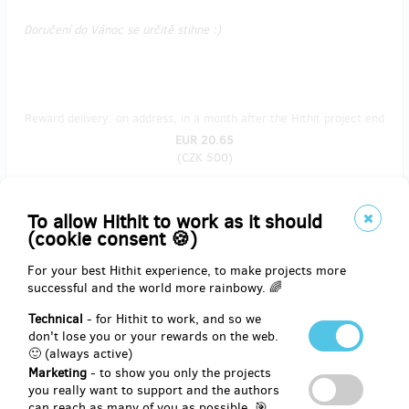
Doručení do Vánoc se určitě stihne :)
Reward delivery: on address, in a month after the Hithit project end
EUR 20.65
(
CZK 500
)
To allow Hithit to work as it should
remaining 33
from 100
(cookie consent 🍪)
Hra Pohybovka Příběhy
For your best Hithit experience, to make projects more
successful and the world more rainbowy. 🌈
Už se těšíte, až si hru společně se svými dětmi zahrajete? Až
zažijete spoustu společné zábavy při čtení příběhů, u vysvětlování a
Technical
- for Hithit to work, and so we
předcvičování jednotlivých cviků? Nebo až budete společně
don't lose you or your rewards on the web.
vymalovávat dno krabice nebo až budete plnit bonusové úkoly po
🙂 (always active)
skončení hry?
Marketing
- to show you only the projects
you really want to support and the authors
Nejen že s hrou Příběhy budete podporovat správný pohyb svých
can reach as many of you as possible. 🎯