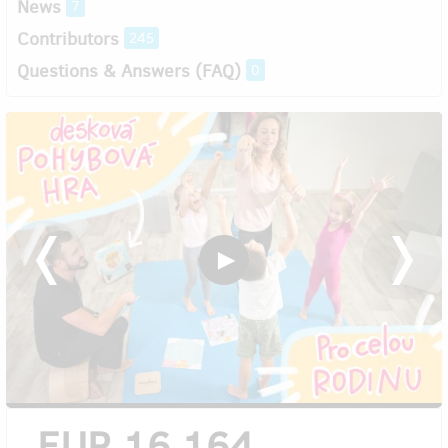
News
7
Contributors
245
Questions & Answers (FAQ)
0
EUR 16,164