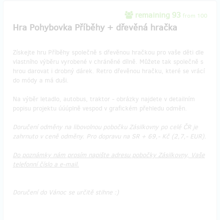
remaining 93
from 100
Hra Pohybovka Příběhy + dřevěná hračka
Získejte hru Příběhy společně s dřevěnou hračkou pro vaše děti dle
vlastního výběru vyrobené v chráněné dílně. Můžete tak společně s
hrou darovat i drobný dárek. Retro dřevěnou hračku, které se vrácí
do módy a má duši.
Na výběr letadlo, autobus, traktor - obrázky najdete v detailním
popisu projektu úúúplně vespod v grafickém přehledu odměn.
Doručení odměny na libovolnou pobočku Zásilkovny po celé ČR je
zahrnuto v ceně odměny. Pro dopravu na SR + 69,- Kč (2,7,- EUR).
Do poznámky nám prosím napište adresu pobočky Zásilkovny, Vaše
telefonní číslo a e-mail.
Doručení do Vánoc se určitě stihne :)