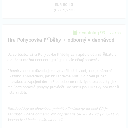
EUR 80.13
(
CZK 1,940
)
remaining 99
from 100
Hra Pohybovka Příběhy + odborný videonávod
Už se těšíte, až si Pohybovku Příběhy zahrajete s dětmi? Říkáte si
ale, že si možná nebudete jistí, jestli vše dělají správně?
Přesně z tohoto důvodu jsme vytvořili sérií videí, kde je názorně
ukázáno a vysvětleno, jak hru správně hrát. Od čtení příběhů,
interakce a zapojení dětí, až po odborné rady fyzioterapeutky, jak
mají děti správně pohyby provádět. Ve videu jsou ukázky pro menší
i starši děti.
Doručení hry na libovolnou pobočku Zásilkovny po celé ČR je
zahrnuto v ceně odměny. Pro dopravu na SR + 69,- Kč (2,7,- EUR).
Videonávod bude zaslán na email.