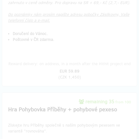
zahrnuto v ceně odměny. Pro dopravu na SR + 69,- Kč (2,7,- EUR).
Do poznámky nám prosím napište adresu pobočky Zásilkovny, Vaše
telefonní číslo a e-mail.
Doručení do Vánoc.
Poštovné v ČR zdarma.
Reward delivery: on address, in a month after the Hithit project end
EUR 59.89
(
CZK 1,450
)
remaining 35
from 100
Hra Pohybovka Příběhy + pohybové pexeso
Získejte hru Příběhy společně s naším pohybovým pexesem ve
variantě "rovnováha".