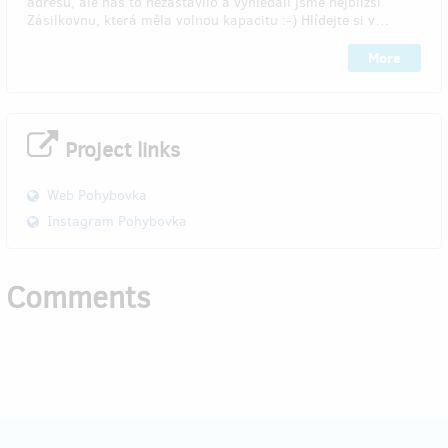
adresu, ale nás to nezastavilo a vyhledali jsme nejbližší
Zásilkovnu, která měla volnou kapacitu :-) Hlídejte si v…
More
Project links
Web Pohybovka
Instagram Pohybovka
Comments