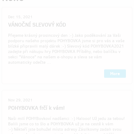
Dec 15, 2021
VÁNOČNÍ SLEVOVÝ KÓD
Přejeme krásný prosincový den :-) Jako poděkování za Vaši
podporu našeho projektu POHYBOVKA jsme si pro vás a vaše
blízké připravili malý dárek :-) Slevový kód POHYBOVKA2021
zadejte při nákupu hry POHYBOVKA Příběhy, nebo balíčku v
sekci "Vánoce" na našem e-shopu a sleva se vám
automaticky odečte …
More
Nov 29, 2021
POHYBOVKA frčí k vám!
Naši milí POHYBovkoví nadšenci :-) Halooo! Už jedu za tebou!
Balili jsme co to šlo a POHYBOVKA už je na cestě k vám
:-) Někteří jste bohužel místo adresy Zásilkovny zadali svou