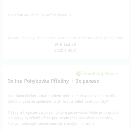
Doručení do Vánoc se určitě stihne :)
Reward delivery: on address, in a month after the Hithit project end
EUR 144.16
(
CZK 3,490
)
remaining 46
from 50
3x hra Pohybovka Příběhy + 3x pexeso
Jste fanoušci her a máte kolem sebe komunitu aktivních rodičů a
dětí a chcete se společně bavit, hrát a sdílet vaše pokroky?
Tři hry a tři pexesa jsou tím pádem jasná volba. Nebo je to prostě
jen hezky vyřešený dárek pod stromeček pro vás a kamarády,
kolegy, nebo spřátelené sousedy s malými dětmi :)