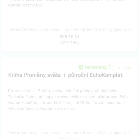
včetně poštovného.
Reward delivery: on address, in a month after the Hithit project end
EUR 30.91
(
CZK 750
)
remaining 71
from 100
Kniha Proměny světa + půlroční EchoKomplet
Prozaická cena. Získáte knihu, půlroční předplatné tištěného
Týdeníku Echo a přístupy ke všem elektronickým platformám Echa
včetně EchoPrime, které běžně stojí 1699 Kč. To vše mimořádně
výhodně. Cena je včetně poštovného.
Reward delivery: on address, in a month after the Hithit project end