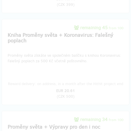
(
CZK 399
)
remaining 45
from 100
Kniha Proměny světa + Koronavirus: Falešný
poplach
Proměny světa získáte ve společném balíčku s knihou Koronavirus:
Falešný poplach za 500 Kč včetně poštovného.
Reward delivery: on address, in a month after the Hithit project end
EUR 20.61
(
CZK 500
)
remaining 34
from 100
Proměny světa + Výpravy pro den i noc