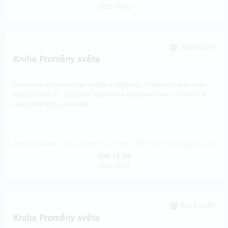
(
CZK 399
)
Sold out!!
Kniha Proměny světa
Dostanete knihu hned po vydání v listopadu. Předpokládaná cena
knihy je 449 Kč, za pomoc dostanete výhodnou cenu, ve které je
navíc zahrnuto i poštovné.
Reward delivery: on address, in a month after the Hithit project end
EUR 16.44
(
CZK 399
)
Sold out!!
Kniha Proměny světa