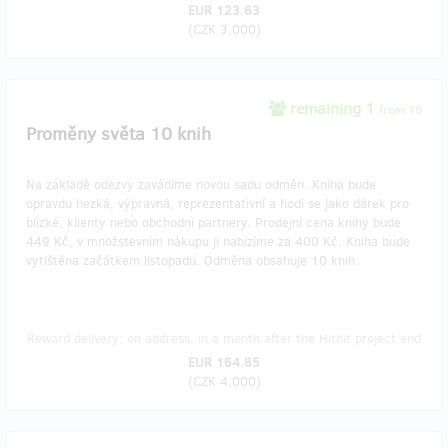
EUR 123.63
(
CZK 3,000
)
remaining 1
from 10
Proměny světa 10 knih
Na základě odezvy zavádíme novou sadu odměn. Kniha bude
opravdu hezká, výpravná, reprezentativní a hodí se jako dárek pro
blízké, klienty nebo obchodní partnery. Prodejní cena knihy bude
449 Kč, v množstevním nákupu ji nabízíme za 400 Kč. Kniha bude
vytištěna začátkem listopadu. Odměna obsahuje 10 knih.
Reward delivery: on address, in a month after the Hithit project end
EUR 164.85
(
CZK 4,000
)