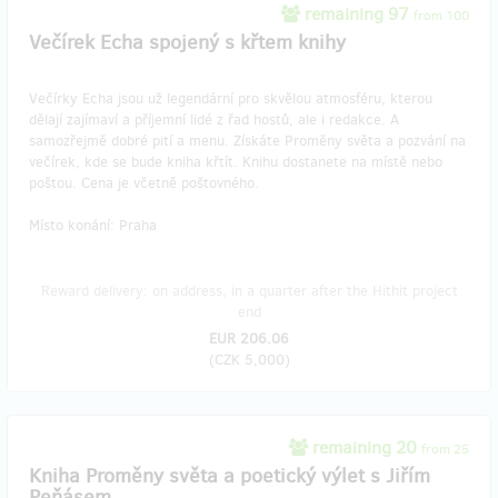
remaining 97
from 100
Večírek Echa spojený s křtem knihy
Večírky Echa jsou už legendární pro skvělou atmosféru, kterou
dělají zajímaví a příjemní lidé z řad hostů, ale i redakce. A
samozřejmě dobré pití a menu. Získáte Proměny světa a pozvání na
večírek, kde se bude kniha křtít. Knihu dostanete na místě nebo
poštou. Cena je včetně poštovného.
Místo konání: Praha
Reward delivery: on address, in a quarter after the Hithit project
end
EUR 206.06
(
CZK 5,000
)
remaining 20
from 25
Kniha Proměny světa a poetický výlet s Jiřím
Peňásem