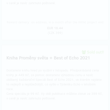
v ceně je navíc zahrnuto poštovné.
Reward delivery: on address, in a month after the Hithit project end
EUR 16.44
(
CZK 399
)
Sold out!!
Kniha Proměny světa + Best of Echo 2021
Dostanete knihu hned po vydání v listopadu. Předpokládaná cena
knihy je 449 Kč, za pomoc dostanete výhodnou cenu a navíc
oblíbený každoroční Speciál Best of Echo 2021, ve kterém najdete
to nejlepší a nejdůležitější, co vyšlo v Týdeníku Echo v letošním
roce.
Cena speciálu je 99 Kč. Vy obě publikace můžete získat za 399 Kč,
v ceně je navíc zahrnuto poštovné.