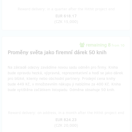
Reward delivery: in a quarter after the Hithit project end
EUR 618.17
(
CZK 15,000
)
remaining 8
from 10
Proměny světa jako firemní dárek 50 knih
Na základě odezvy zavádíme novou sadu odměn pro firmy. Kniha
bude opravdu hezká, výpravná, reprezentativní a hodí se jako dárek
pro blízké, klienty nebo obchodní partnery. Prodejní cena knihy
bude 449 Kč, v množstevním nákupu ji nabízíme za 400 Kč. Kniha
bude vytištěna začátkem listopadu. Odměna obsahuje 50 knih.
Reward delivery: on address, in a month after the Hithit project end
EUR 824.23
(
CZK 20,000
)