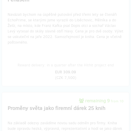
Navázali bychom na úspěšné putování před třemi lety se čtenáři
EchoPrime, se kterými jsme vyrazili do Liběchovic, Mělníka a do
Želíz, na místo, kde Franz Kafka psal Dopis otci a sochař Václav
Levý vytesal do skály slavné obří hlavy. Cena je pro dvě osoby. Výlet
se uskuteční na jaře 2022. Samozřejmostí je kniha. Cena je včetně
poštovného.
Reward delivery: in a quarter after the Hithit project end
EUR 309.09
(
CZK 7,500
)
remaining 9
from 10
Proměny světa jako firemní dárek 25 knih
Na základě odezvy zavádíme novou sadu odměn pro firmy. Kniha
bude opravdu hezká, výpravná, reprezentativní a hodí se jako dárek