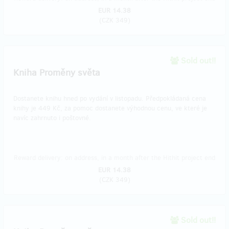
EUR 14.38
(
CZK 349
)
Sold out!!
Kniha Proměny světa
Dostanete knihu hned po vydání v listopadu. Předpokládaná cena
knihy je 449 Kč, za pomoc dostanete výhodnou cenu, ve které je
navíc zahrnuto i poštovné.
Reward delivery: on address, in a month after the Hithit project end
EUR 14.38
(
CZK 349
)
Sold out!!