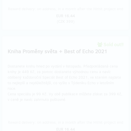
Reward delivery: on address, in a month after the Hithit project end
EUR 16.44
(
CZK 399
)
Sold out!!
Kniha Proměny světa + Best of Echo 2021
Dostanete knihu hned po vydání v listopadu. Předpokládaná cena
knihy je 449 Kč, za pomoc dostanete výhodnou cenu a navíc
oblíbený každoroční Speciál Best of Echo 2021, ve kterém najdete
to nejlepší a nejdůležitější, co vyšlo v Týdeníku Echo v letošním
roce.
Cena speciálu je 99 Kč. Vy obě publikace můžete získat za 399 Kč,
v ceně je navíc zahrnuto poštovné.
Reward delivery: on address, in a month after the Hithit project end
EUR 16.44