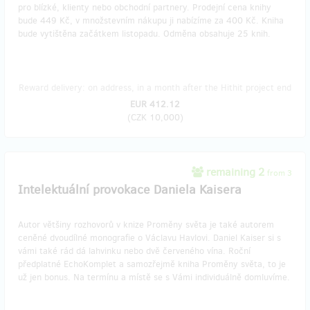
pro blízké, klienty nebo obchodní partnery. Prodejní cena knihy
bude 449 Kč, v množstevním nákupu ji nabízíme za 400 Kč. Kniha
bude vytištěna začátkem listopadu. Odměna obsahuje 25 knih.
Reward delivery: on address, in a month after the Hithit project end
EUR 412.12
(
CZK 10,000
)
remaining 2
from 3
Intelektuální provokace Daniela Kaisera
Autor většiny rozhovorů v knize Proměny světa je také autorem
ceněné dvoudílné monografie o Václavu Havlovi. Daniel Kaiser si s
vámi také rád dá lahvinku nebo dvě červeného vína. Roční
předplatné EchoKomplet a samozřejmě kniha Proměny světa, to je
už jen bonus. Na termínu a místě se s Vámi individuálně domluvíme.