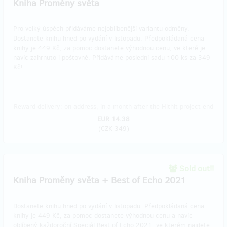
Kniha Proměny světa
Pro velký úspěch přidáváme nejoblíbenější variantu odměny.
Dostanete knihu hned po vydání v listopadu. Předpokládaná cena
knihy je 449 Kč, za pomoc dostanete výhodnou cenu, ve které je
navíc zahrnuto i poštovné. Přidáváme poslední sadu 100 ks za 349
Kč!
Reward delivery: on address, in a month after the Hithit project end
EUR 14.38
(
CZK 349
)
Sold out!!
Kniha Proměny světa + Best of Echo 2021
Dostanete knihu hned po vydání v listopadu. Předpokládaná cena
knihy je 449 Kč, za pomoc dostanete výhodnou cenu a navíc
oblíbený každoroční Speciál Best of Echo 2021, ve kterém najdete