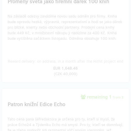
Proměny světa jako firemní dárek 100 knih
Na základě odezvy zavádíme novou sadu odměn pro firmy. Kniha
bude opravdu hezká, výpravná, reprezentativní a hodí se jako dárek
pro blízké, klienty nebo obchodní partnery. Prodejní cena knihy
bude 449 Kč, v množstevní nákupu ji nabízíme za 400 Kč. Kniha
bude vytištěna začátkem listopadu. Odměna obsahuje 100 knih.
Reward delivery: on address, in a month after the Hithit project end
EUR 1,648.46
(
CZK 40,000
)
remaining 1
from 3
Patron knižní Edice Echo
Tato cena pana šéfredaktora je určena pro ty, kteří si myslí, že
práce Echo24 a Týdeníku Echo má smysl. Pro ty, kteří se domnívají,
že je třeba podpořit lidi rezistentní vůči novým ideologiím, jež