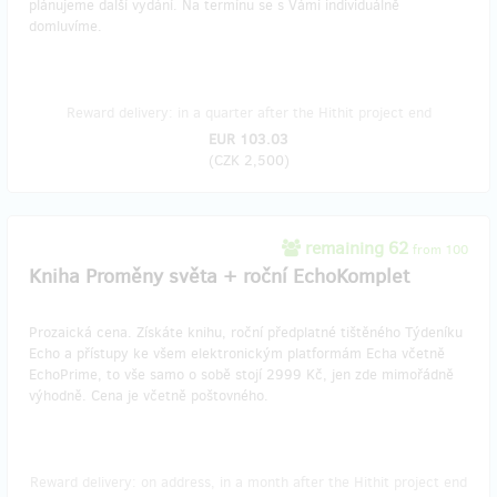
plánujeme další vydání. Na termínu se s Vámi individuálně
domluvíme.
Reward delivery: in a quarter after the Hithit project end
EUR 103.03
(
CZK 2,500
)
remaining 62
from 100
Kniha Proměny světa + roční EchoKomplet
Prozaická cena. Získáte knihu, roční předplatné tištěného Týdeníku
Echo a přístupy ke všem elektronickým platformám Echa včetně
EchoPrime, to vše samo o sobě stojí 2999 Kč, jen zde mimořádně
výhodně. Cena je včetně poštovného.
Reward delivery: on address, in a month after the Hithit project end