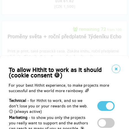
EUR 61.82
(
CZK 1,500
)
remaining 72
from 100
Proměny světa + roční předplatné Týdeníku Echo
Print je print, také prozaická cena. Získáte knihu, roční předplatné
tištěného Týdeníku Echo. Cena je včetně poštovného.
To allow Hithit to work as it should
(cookie consent 🍪)
Reward delivery: in a month after the Hithit project end
For your best Hithit experience, to make projects more
EUR 82.42
successful and the world more rainbowy. 🌈
(
CZK 2,000
)
Technical
- for Hithit to work, and so we
don't lose you or your rewards on the web.
🙂 (always active)
remaining 37
from 50
Marketing
- to show you only the projects
Proměny světa 5 knih
you really want to support and the authors
can reach as many of you as possible. 🎯