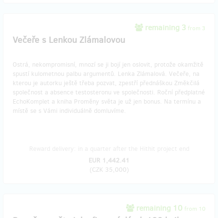
remaining 3
from 3
Večeře s Lenkou Zlámalovou
Ostrá, nekompromisní, mnozí se ji bojí jen oslovit, protože okamžitě
spustí kulometnou palbu argumentů. Lenka Zlámalová. Večeře, na
kterou je autorku ještě třeba pozvat, zpestří přednáškou Změkčilá
společnost a absence testosteronu ve společnosti. Roční předplatné
EchoKomplet a kniha Proměny světa je už jen bonus. Na termínu a
místě se s Vámi individuálně domluvíme.
Reward delivery: in a quarter after the Hithit project end
EUR 1,442.41
(
CZK 35,000
)
remaining 10
from 10