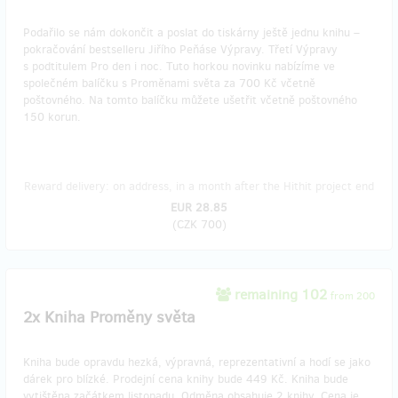
Podařilo se nám dokončit a poslat do tiskárny ještě jednu knihu –
pokračování bestselleru Jiřího Peňáse Výpravy. Třetí Výpravy
s podtitulem Pro den i noc. Tuto horkou novinku nabízíme ve
společném balíčku s Proměnami světa za 700 Kč včetně
poštovného. Na tomto balíčku můžete ušetřit včetně poštovného
150 korun.
Reward delivery: on address, in a month after the Hithit project end
EUR 28.85
(
CZK 700
)
remaining 102
from 200
2x Kniha Proměny světa
Kniha bude opravdu hezká, výpravná, reprezentativní a hodí se jako
dárek pro blízké. Prodejní cena knihy bude 449 Kč. Kniha bude
vytištěna začátkem listopadu. Odměna obsahuje 2 knihy. Cena je