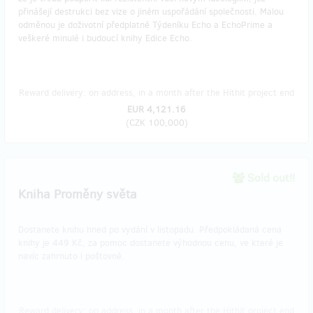
přinášejí destrukci bez vize o jiném uspořádání společnosti. Malou
odměnou je doživotní předplatné Týdeníku Echo a EchoPrime a
veškeré minulé i budoucí knihy Edice Echo.
Reward delivery: on address, in a month after the Hithit project end
EUR 4,121.16
(
CZK 100,000
)
Sold out!!
Kniha Proměny světa
Dostanete knihu hned po vydání v listopadu. Předpokládaná cena
knihy je 449 Kč, za pomoc dostanete výhodnou cenu, ve které je
navíc zahrnuto i poštovné.
Reward delivery: on address, in a month after the Hithit project end